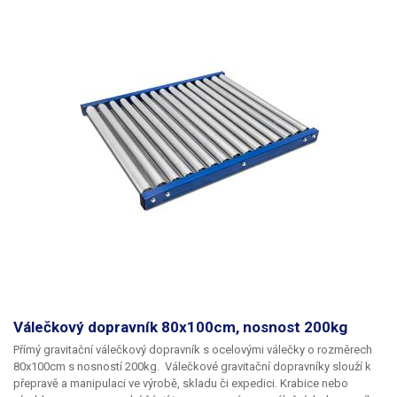
kvalitních materiálu, povrch je nerez/plast, velice snadno se čístí a
udržuje. Kvalitní elektronika uvnitř přístroje udržuje konstantní teplotu a
zajišťuje ekonomicky nenáročný provoz díky nízké spotřebě energie.
Obaly nemají vždy přesně odpovídající šířku, jako výrobce uvádí. Může
se tedy stát, že obalový materiál o šířce 300mm může mít například
303mm a už jen díky tomu by nebylo reálné vyhotovit kvalitní svár.
Proto vždy volte sáčky a obaly s dostatečnou rezervou. V případě, že
svařujete obal s menší šířkou, než je šířka čelistí, například 120mm, je
potřeba snížit výkon svářečky pomocí otočného regulátoru aby
zbytečně nedocházelo k přepalování tavného drátu a čelistí přístroje. K
tomuto výrobku je k dispozici CE certifikát dle platných norem.
Válečkový dopravník 80x100cm, nosnost 200kg
Přímý gravitační válečkový dopravník s ocelovými válečky o rozměrech
80x100cm s nosností 200kg.
Válečkové gravitační dopravníky slouží k
přepravě a manipulaci ve výrobě, skladu či expedici. Krabice nebo