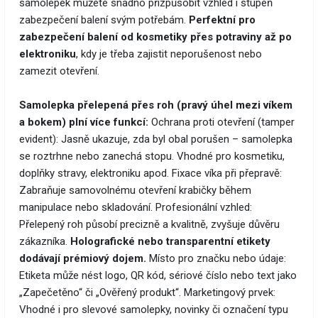
samolepek můžete snadno přizpůsobit vzhled i stupeň
zabezpečení balení svým potřebám.
Perfektní pro
zabezpečení balení od kosmetiky přes potraviny až po
elektroniku
, kdy je třeba zajistit neporušenost nebo
zamezit otevření.
Samolepka přelepená přes roh (pravý úhel mezi víkem
a bokem) plní více funkcí:
Ochrana proti otevření (tamper
evident): Jasně ukazuje, zda byl obal porušen – samolepka
se roztrhne nebo zanechá stopu. Vhodné pro kosmetiku,
doplňky stravy, elektroniku apod. Fixace víka při přepravě:
Zabraňuje samovolnému otevření krabičky během
manipulace nebo skladování. Profesionální vzhled:
Přelepený roh působí precizně a kvalitně, zvyšuje důvěru
zákazníka.
Holografické nebo transparentní etikety
dodávají prémiový dojem.
Místo pro značku nebo údaje:
Etiketa může nést logo, QR kód, sériové číslo nebo text jako
„Zapečetěno“ či „Ověřený produkt“. Marketingový prvek:
Vhodné i pro slevové samolepky, novinky či označení typu