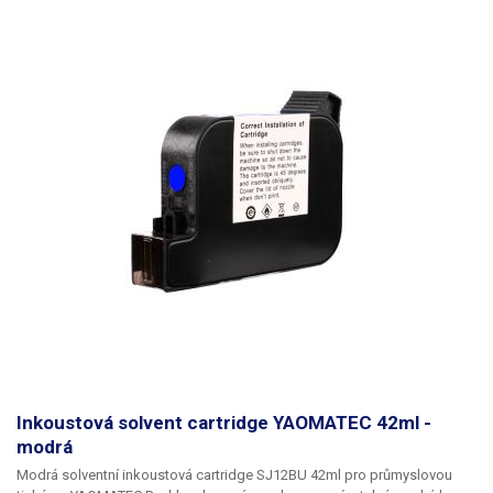
displejem. Teplotní rozsah této kontinuální svářečky činí 80 - 400°C.
Teplota se nastavuje dle typu svařovaného materiálu, ale ve většině
případu se používá teplota kolem 110-140°C. Po zapnutí je třeba vyčkat
cca 5 minut, než se svařovací čelisti nahřejí na provozní teplotu.
Se
svářečkou lze svařovat všechny svařitelné dvouvrstvé pytle a obaly
například PE/PET, BOPP/PET, PE/AL/PET, nebo také papírové či Hliníkové
fólie opatřeny PE svařitelnou vrstvou.
Tisková sada obsahuje znaky:
000000,1111,2222,3333,444,555,666,7777,888,999,E,X,P,M,F,G,T,L,.,. v
případě potřeby lze dokoupit na našem eshopu další tiskovou sadu.
Balení:
Svářečka, sada znaků.
Inkoustová solvent cartridge YAOMATEC 42ml -
modrá
Modrá solventní inkoustová cartridge SJ12BU 42ml pro průmyslovou