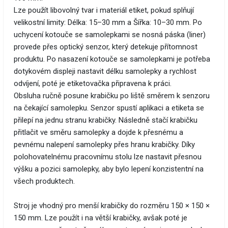
Lze použít libovolný tvar i materiál etiket, pokud splňují
velikostní limity: Délka: 15–30 mm a Šířka: 10–30 mm. Po
uchycení kotouče se samolepkami se nosná páska (liner)
provede přes optický senzor, který detekuje přítomnost
produktu. Po nasazení kotouče se samolepkami je potřeba
dotykovém displeji nastavit délku samolepky a rychlost
odvíjení, poté je etiketovačka připravena k práci.
Obsluha ručně posune krabičku po liště směrem k senzoru
na čekající samolepku. Senzor spustí aplikaci a etiketa se
přilepí na jednu stranu krabičky. Následně stačí krabičku
přitlačit ve směru samolepky a dojde k přesnému a
pevnému nalepení samolepky přes hranu krabičky. Díky
polohovatelnému pracovnímu stolu lze nastavit přesnou
výšku a pozici samolepky, aby bylo lepení konzistentní na
všech produktech.
Stroj je vhodný pro menší krabičky do rozměru 150 × 150 ×
150 mm. Lze použít i na větší krabičky, avšak poté je