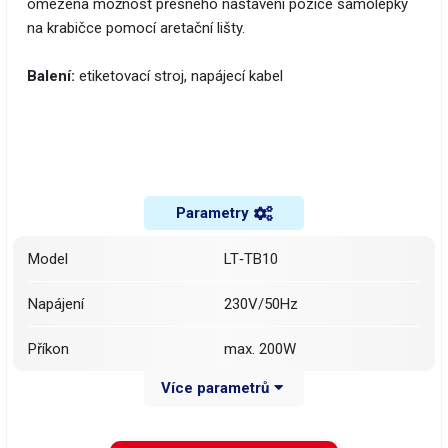
omezena možnost přesného nastavení pozice samolepky
na krabičce pomocí aretační lišty.
Balení:
etiketovací stroj, napájecí kabel
Parametry
Model
LT‑TB10
Napájení
230V/50Hz
Příkon
max. 200W
Více parametrů
Rychlost etiketování
15-30ks/min
Délka 15–30 mm; šířka 10–