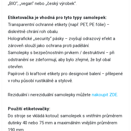
„BIO“, „vegan“ nebo „český výrobek“.
Etiketovačka je vhodná pro tyto typy samolepek:
Transparentní ochranné etikety (např. PET, PE fólie) –
diskrétně chrání roh obalu.
Holografické „security“ pásky – zvyšují odrazový efekt a
zároveň slouží jako ochrana proti padělání.
Samolepky s bezpečnostním prvkem / destruktivní – při
odstranění se zdeformují, aby bylo zřejmé, že byl obal
otevřen.
Papírové či kraftové etikety pro designové balení – přilepené
v rohu působí rustikálně a stylově.
Reziduální i nereziduální samolepky můžete
nakoupit ZDE.
Použití etiketovačky:
Do stroje se vkládá kotouč samolepek s vnitřním průměrem
dutinky 40 nebo 75 mm a maximálním vnějším průměrem
190 mm.