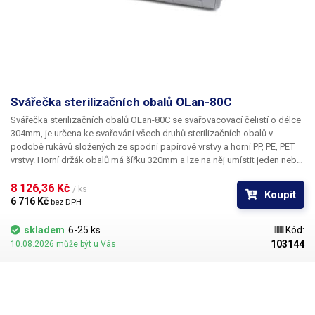
Svářečka sterilizačních obalů OLan-80C
Svářečka sterilizačních obalů OLan-80C se svařovacovací čelistí o délce
304mm,
je určena ke svařování všech druhů sterilizačních obalů v
podobě rukávů složených ze spodní papírové vrstvy a horní PP, PE, PET
vrstvy. Horní držák obalů má šířku 320mm a lze na něj umístit jeden nebo
více kotoučů s obalovým materiálem, čelisti vytvářejí svár o šířce 10mm,
tepelný výkon čelistí lze regulovat otočným voličem na pravé straně
8 126,36 Kč 
/ ks
Koupit
přístroje, o přesnou regulaci tepelného výkonu se stará bimetalový
6 716 Kč 
bez DPH
termostat, svářečka má integrovaný řezací nůž, pro snadné održíznutí
zabaleného materiálu. Svářecí čelisti jsou po zapnutí přístroje nahřívány
skladem
6-25 ks
Kód:
permanentně, k samotnému svařování obalu dochází po zatáhnutí páky,
103144
10.08.2026 může být u Vás
kleště vytvoří pevný svár po cca. 2 vteřinách.
Maximální doporučená
délka sváru je 295mm.
Svářečka je vhodná do zdravotnictví, zubařství i
průmyslu, do menších až středních sterilizačních center nebo privátních
praxí. Svářečka OLan-80C je moderní přístroj s vysokou užitnou
hodnotou, kvalitní elektronika zaručuje stabilní teplotu, je vyrobená z