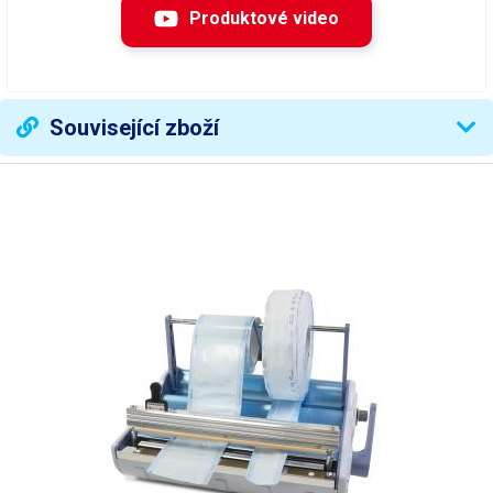
Velikost samolepky
30 mm
Produktové video
Maximální šířka lineru
35mm
Přesnost pozicování
± 0,5 mm
Související zboží
Ovládání
Dotykový displej
Počítadlo etiket
ANO
Rozměry
400×225×356 mm (ŠxVxH)
Hmotnost
10kg
Váha balení [kg]:
12 kg