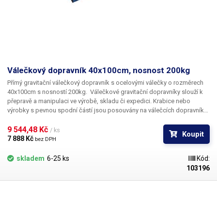
Válečkový dopravník 40x100cm, nosnost 200kg
Přímý gravitační válečkový dopravník s ocelovými válečky o rozměrech
40x100cm s nosností 200kg.
Válečkové gravitační dopravníky slouží k
přepravě a manipulaci ve výrobě, skladu či expedici. Krabice nebo
výrobky s pevnou spodní částí jsou posouvány na válečcích dopravníku
pomoci manuálního posunu nebo pomocí gravitační síly v případě, že je
dopravník v mírném náklonu.
9 544,48 Kč 
Námi nabízený dopravník je určen
/ ks
Koupit
především k výrobě vlastní trati (skádáním za sebe) pro manuální posun
7 888 Kč 
bez DPH
balíku nebo výrobků při expedici, nebo výrobě. Dopravník se prodává
samostatně bez nohou nebo spodního rámu. Dopravník má masivní
skladem
6-25 ks
Kód:
boční profily pro vysokou nosnost a stabilitu. Válečkové dopravníky
103196
usnadňují manipulaci nejen s těžkými balíky při nakládce a vykládce ale
jsou vhodné i při použití ve výrobním procesu například jako dopravník
mezi dávkovací a balící jednotkou. Jedná se o moderní a nejvíce
využívaný způsob přepravy balíků a výrobků ve výrobních halách nebo
skladech.
Nosnost = maximální rovnoměrné zatížení celého dopravníku v