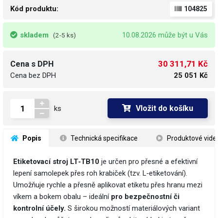
Kód produktu:
104825
skladem
10.08.2026 může být u Vás
(2-5 ks)
30 311,71 Kč
Cena s DPH
Cena bez DPH
25 051 Kč
Vložit do košíku
ks
 Popis
 Technická specifikace
 Produktové vide
Etiketovací stroj LT‑TB10
je určen pro přesné a efektivní
lepení samolepek přes roh krabiček (tzv. L‑etiketování).
Umožňuje rychle a přesně aplikovat etiketu přes hranu mezi
víkem a bokem obalu – ideální
pro bezpečnostní či
kontrolní účely.
S širokou možností materiálových variant