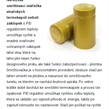
Nerezová
smršťovací svářečka
vinařských
termokapslí neboli
záklopek
s PID
regulátorem teploty
umožňuje rychlé a
snadné svařování
ochranných záklopek
lahví vína, které na
lahvi plní nejen funkci
designového prvku, ale také funkci zabezpečovací - plomba.
Smrštovačka je v horizontálním provedení, obsluze stačí jen
lahev umístit na plošinu a nasunout do smršťovacího
tunelu, ve kterém se nachází kruhová spirála. Po velice
krátké době dochází ke smrštění termokapsle a proces lze
opakovat. PID regulátor umožňuje rychlou volbu teploty,
která se ukládá i po vypnutí přívodu el. energie, takže po
zapnutí nemusíte nic nastavovat. Stačí jen počkat na rychlé