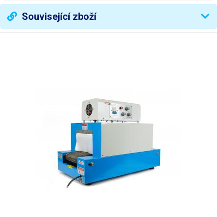
Hmotnost
2,5kg
Související zboží
Váha balení [kg]:
2.905 kg