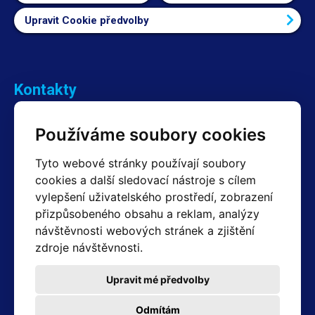
Upravit Cookie předvolby
Kontakty
Obchodní oddělení Reklamace
Používáme soubory cookies
+420 603 357 606 +420 605 234 204
info@hotair.cz
Tyto webové stránky používají soubory
Fakturační a expediční oddělení
cookies a další sledovací nástroje s cílem
+420 605 259 759
vylepšení uživatelského prostředí, zobrazení
(Po–Pá: 7:30 – 15:00)
přizpůsobeného obsahu a reklam, analýzy
Technické oddělení
návštěvnosti webových stránek a zjištění
+420 603 355 085
(Po–Pá: 8:00 – 16:00)
zdroje návštěvnosti.
servis@hotair.cz
Výdej zboží (Ostrava): Po-Pá: 8:00 - 16:00
Upravit mé předvolby
Platba jen v hotovosti
Odmítám