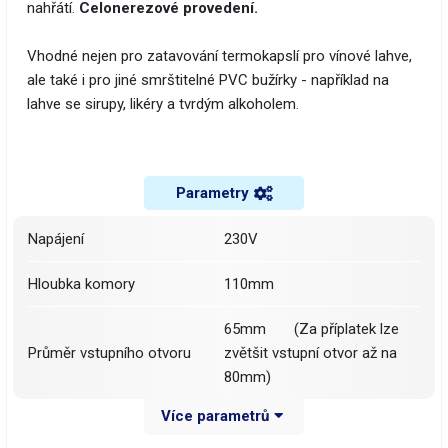
nahřátí.
Celonerezové provedení.
Vhodné nejen pro zatavování termokapslí pro vínové lahve,
ale také i pro jiné smrštitelné PVC bužírky - například na
lahve se sirupy, likéry a tvrdým alkoholem.
Parametry
Napájení
230V
Hloubka komory
110mm
65mm (Za příplatek lze
Průměr vstupního otvoru
zvětšit vstupní otvor až na
80mm)
Více parametrů
Rozměry
400x200x120mm (š-v-h)