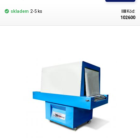
který se skládá z řetězů po stranách a z otáčejících se kovových
válečků, které jsou navíc potažený silikonem. Pás projíždí
skladem
2-5 ks
Kód:
horkovzdušným tunelem vybaveným konvekčním ohřevem realizovým 4
102600
zářiči na dně komory táhnoucími se po celé délce pásu, jejichž teplo je
distribuováno velkým ventilátorem pomocí bočních průduchů po
stranách pásu a prochází také pásem samotným. Zářiče jsou o
celkovém výkonu 6kW, což je dostatečný výkon pro smrštění každé
termosmrštitelné fólie a to ve velice krátkém čase. Komora má na každé
straně závěs, který výrazně snižuje tepelné ztráty. Teplotu uvnitř
smršťovacího tunelu řídí zpětnovazební řídící jednotka dle přesného
nastavení uživatele. Přehledný ovládací panel Ovládání smršťovacího
tunelu je velice snadné, zařízení se zapíná pomocí třífázového jističe na
panelu. K ovládání jednotlivých prvků slouží klasické vypínače a to
konkrétně pro pás, ohřev a proudění vzduchu. K nastavení teploty slouží
řídící jednotka s dvěmi segmentovými displeji - cílová a aktuální
teplota.
Rychlost dopravníku
lze regulovat pomocí potenciometru
od 0 -
10m/min
. Rychlost dopravníku musí být v optimální rovnováze s
nastavenou teplotou s ohledem na smršťovaný materiál, aby došlo k
dokonalému smrštění fólie. Tunel pojme objekty s maximální velikostí
420 x 320mm
Maximální velikost produktu, jehož obal lze smrštit v tunelu
činí 420 x 320mm (š-v)
. Délka je libovolná. Pro sváření teplem
smrštitelných fólií (PVC, PP, PE, LDPE a POF) doporučujeme použít úhlové
svářečky se svarem ve tvaru L, které nejenom, že fólii zataví s minimální
šířkou svaru, ale zároveň také odřežou zbytky. Doporučujeme také