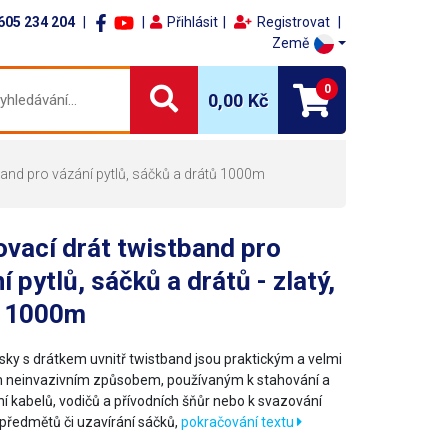
605 234 204
Přihlásit
Registrovat
Země
0
0,00 Kč
and pro vázání pytlů, sáčků a drátů 1000m
vací drát twistband pro
í pytlů, sáčků a drátů - zlatý,
a 1000m
sky s drátkem uvnitř twistband jsou praktickým a velmi
 neinvazivním způsobem, používaným k stahování a
í kabelů, vodičů a přívodních šňůr nebo k svazování
předmětů či uzavírání sáčků,
pokračování textu