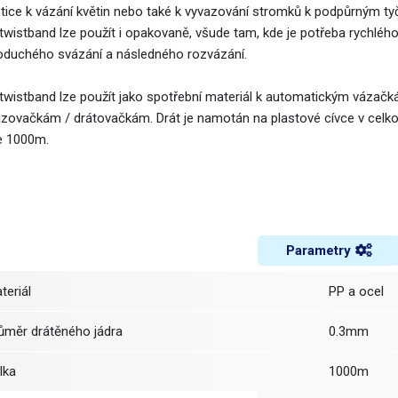
istice k vázání květin nebo také k vyvazování stromků k podpůrným ty
 twistband lze použít i opakovaně, všude tam, kde je potřeba rychlého
oduchého svázání a následného rozvázání.
 twistband lze použít jako spotřební materiál k automatickým vázač
azovačkám / drátovačkám. Drát je namotán na plastové cívce v celk
e 1000m.
Parametry
ateriál
PP a ocel
růměr drátěného jádra
0.3mm
élka
1000m