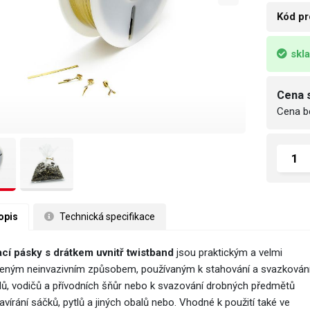
Kód pr
skl
Cena 
Cena b
opis
 Technická specifikace
cí pásky s drátkem uvnitř twistband
jsou praktickým a velmi
beným neinvazivním způsobem, používaným k stahování a svazkován
lů, vodičů a přívodních šňůr nebo k svazování drobných předmětů
avírání sáčků, pytlů a jiných obalů nebo. Vhodné k použití také ve