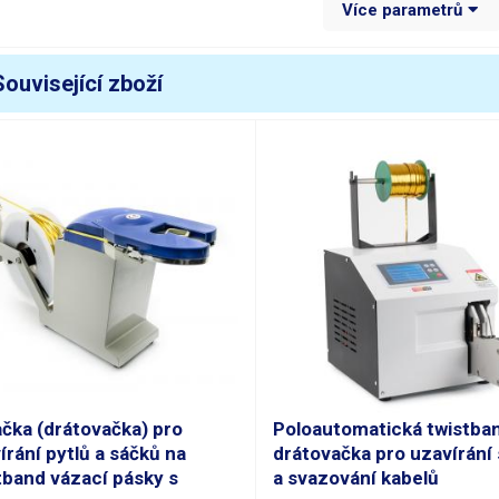
Více parametrů
áha balení [kg]:
1.67 kg
Související zboží
čka (drátovačka) pro
Poloautomatická twistba
írání pytlů a sáčků na
drátovačka pro uzavírání
tband vázací pásky s
a svazování kabelů