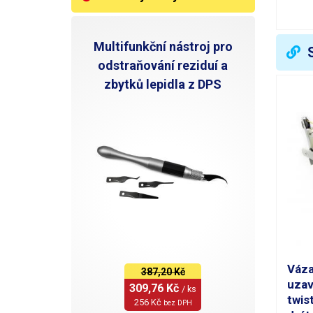
V
Multifunkční nástroj pro
odstraňování reziduí a
zbytků lepidla z DPS
Váza
387,20 Kč
uzav
309,76 Kč 
/ ks
twis
256 Kč 
bez DPH