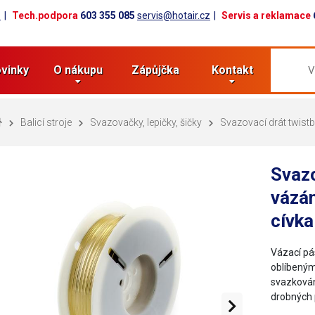
z
Tech.podpora
603 355 085
servis@hotair.cz
Servis a reklamace
vinky
O nákupu
Zápůjčka
Kontakt
Balicí stroje
Svazovačky, lepičky, šičky
Svazovací drát twistb
Svazo
vázán
cívk
Vázací pá
oblíbeným
svazkován
drobných 