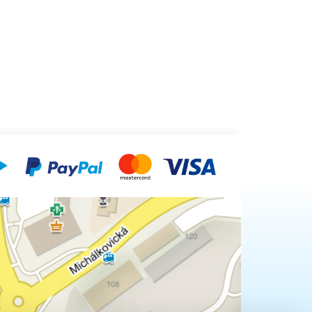
nou osu
ry
 mm v
ačka,