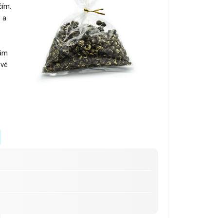
čím.
 a
kám
ové