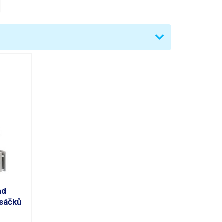
nd
 sáčků