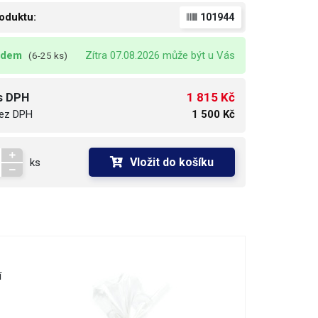
oduktu:
101944
adem
Zítra 07.08.2026 může být u Vás
(6-25 ks)
1 815 Kč
s DPH
ez DPH
1 500 Kč
Vložit do košíku
ks
í