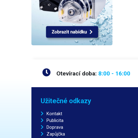
šetrný
se do
tendenci zař
sáčků 
chléb,
suchýc
způsob
kromě 
100% v
nedopor
balení
Otevírací doba:
8:00 - 16:00
Užitečné odkazy
Kontakt
Publicita
Doprava
Zapůjčka