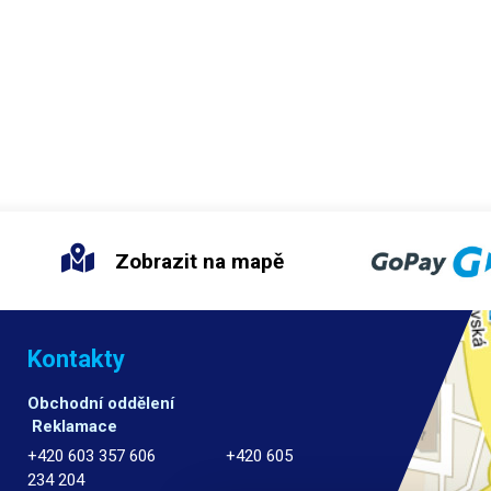
Náviny s drátem se nasazují na vol
, protože díky tvaru vázacích pásků
o průměru 14 mm. Maximální rozmě
 svazovaného předmětu nemají
návinu jsou 150 mm na šířku a 220
ezávat. Vhodné pro vázání
průměru.
Balení:
Twistband drátov
s pečivem - krájený chleb, toastový
napájecí kabel
 pro balení bylinek, čajů, a dalších
h potravin. Kromě potravin lze tento
 balení použít prakticky na cokoliv
tekutin. Výsledný spoj není totiž
odotěsný, proto se tento způsob
učuje pro tekutý obsah. Součástí
 je cívka se zlatým drátem twistband
o délce 1000m.
Zobrazit na mapě
Kontakty
Obchodní oddělení
Reklamace
+420 603 357 606 +420 605
234 204