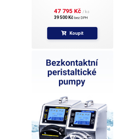
velkého 
47 795 Kč 
automa
/ ks
pytlík
39 500 Kč 
bez DPH
pouhé 
hlavou
Koupit
ustřiž
utažen
místem
těsnos
závisl
Ovládá
sepnu
protla
sepnu
cívky 
Stačí 
drátu 
a slož
drátku
7cm. P
drátem
Jedná
výhodn