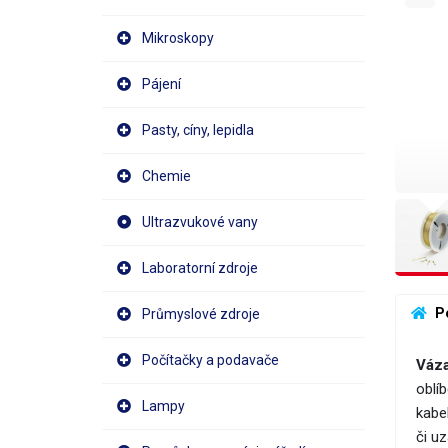
Mikroskopy
Pájení
Pasty, cíny, lepidla
Chemie
Ultrazvukové vany
Laboratorní zdroje
 P
Průmyslové zdroje
Počítačky a podavače
Váza
oblí
Lampy
kabe
či uz