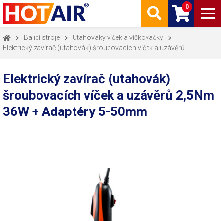
0
Balicí stroje
Utahováky víček a víčkovačky
Elektrický zavírač (utahovák) šroubovacích víček a uzávěrů
Elektrický zavírač (utahovák)
šroubovacích víček a uzávěrů 2,5Nm
36W + Adaptéry 5-50mm