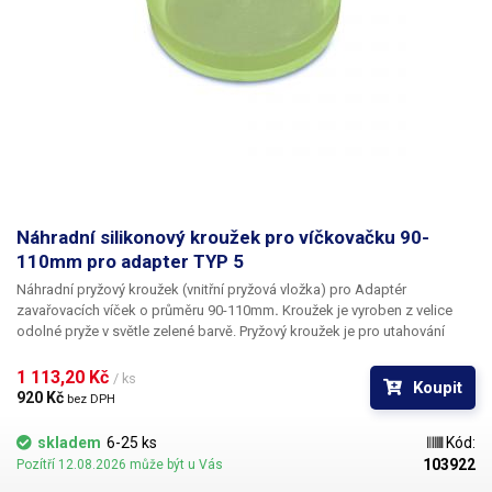
manuálně a do přístroje lze uložit až 60 kalibračních měření s různým
nastavením. Měření jsou doprovázena zvukovou signalizací při dosažení
nastavených kalibračních hodnot. Samozřejmostí je možnost
přepínání
jednotek N.m, Lbf.in a Kgf.cm
, automatické vypnutí při nečinnosti a
nechybí zde ani RS232 sběrnice pro tisk výsledků měření.
Obsah balení:
Měřidlo HP-250, Redukce pro šroubováky s hlavou HEX, HIOS H5 a HIOS
H4, nabíjecí adaptér, kovový kufřík.
K tomuto produktu neposkytujeme
kalibrační protokol.
​
Náhradní silikonový kroužek pro víčkovačku 90-
110mm pro adapter TYP 5
Náhradní pryžový kroužek (vnitřní pryžová vložka) pro Adaptér
zavařovacích víček o průměru
90-110mm
.
Kroužek je vyroben z velice
odolné pryže v světle zelené barvě.
Pryžový kroužek je pro utahování
zavařeninových láhví s kovovými či plastovými šroubovacími víčky např.
typ: Omnia, Twist, Kilner, apod.
1 113,20 Kč 
/ ks
Koupit
920 Kč 
bez DPH
skladem
6-25 ks
Kód:
103922
Pozítří 12.08.2026 může být u Vás