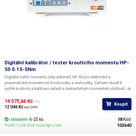
Digitální kalibrátor / tester kroutícího momentu HP-
50 0.15-5Nm
Digitální měřič momentu (síly utáhnutí) HP-50 pro elektrické a
pneumatické momentové šroubováky a utahováky.
Zařízení slouží k
rychlé kontrole a kalibraci nářadí s nastavitelným momentem utáhnutí. Je
určeno pro střední a větší výrobní linky, provozy a servisní střediska v
automotive, leteckém a výrobním průmyslu.
U správně nastaveného a
14 575,66 Kč 
/ ks
Koupit
zkalibrovaného nářadí s nastavitelným momentem, nedochází k
12 046 Kč 
bez DPH
přetahování šroubů, nebo k utrhnutí závitu způsobené špatným
nastavením síly utáhnutí.
Měřící systém HP-50 s vestavěným
skladem
6-25 ks
Kód:
akumulátorem a výdrží až 12 hodin na jedno nabití, je vhodný jak pro
103640
Pozítří 12.08.2026 může být u Vás
postavení na pracovní stůl, tak pro upevnění na stěnu, nebo přímo na
výrobní linku. O zobrazení všech naměřených hodnot se stará přehledný