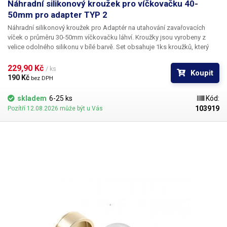
Náhradní silikonový kroužek pro víčkovačku 40-
50mm pro adapter TYP 2
Náhradní silikonový kroužek pro
Adaptér na utahování zavařovacích
víček o průměru 30-50mm
víčkovačku láhví. Kroužky jsou vyrobeny z
velice odolného silikonu v bílé barvě. Set obsahuje 1ks kroužků, který
jsou vhodný pro rozměry víček 40-50 mm.
229,90 Kč 
/ ks
Koupit
190 Kč 
bez DPH
skladem
6-25 ks
Kód:
103919
Pozítří 12.08.2026 může být u Vás