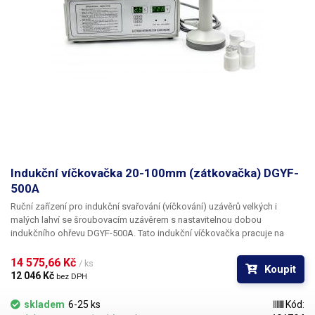
Indukční víčkovačka 20-100mm (zátkovačka) DGYF-
500A
Ruční zařízení pro
indukční svařování (víčkování) uzávěrů
velkých i
malých lahví se šroubovacím uzávěrem s nastavitelnou dobou
indukčního ohřevu
DGYF-500A
. Tato indukční víčkovačka pracuje na
principu elektromagnetické indukce, kterou znáte například ze
sklokeramických varných desek. V této podobě je však výkonnější. V
14 575,66 Kč 
/ ks
Koupit
rukojeti je umístěná silná měděná elektromagnetická cívka, která při
12 046 Kč 
bez DPH
průchodu proudu prudce ohřeje jakýkoliv magneticky vodivý materiál
umístěný pod ní. Pod sepnutou hlavicí se nevytváří žádné teplo. Teplo
skladem
6-25 ks
Kód:
vzniká pouze v kovových předmětech. Víčka jsou obvykle vyrobena ze 3