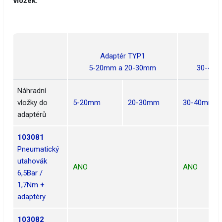
vložek.
Adaptér TYP1
Ada
5-20mm a 20-30mm
30-40m
Náhradní
vložky do
5-20mm
20-30mm
30-40mm
adaptérů
103081
Pneumatický
utahovák
ANO
ANO
6,5Bar /
1,7Nm +
adaptéry
103082