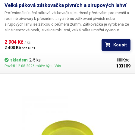
Velká páková zátkovačka pivních a sirupových lahví
Profesionální ruční páková zátkovačka
je určená především pro menší a
rodinné pivovary k přesnému a rychlému zátkování pivních nebo
sirupových lahví se zátkou o průměru 26mm. Zátkovačka je vyrobena ze
silné nerezové oceli, je velice robustní, velká páka umožní vyvinout
velkou sílu pro uzavření jakékoliv láhve o výšce 245-385mm. Tato
zátkovačka je určená pro korunkové zátky. Naplněnou lahev se zátkou
2 904 Kč 
/ ks
Koupit
stačí umístit pod hlavu zátkovačky a zatlačit páku dolů. Výsledný uzávěr
2 400 Kč 
bez DPH
je, pokud je proveden dostatečnou silou, vodotěsný. Výšku stojanu lze
pohodlně nastavovat bez použití nářadí - pomocí křídlových matek.
skladem
2-5 ks
Kód:
Korunkové zátky lze běžně zakoupit.
103109
Pozítří 12.08.2026 může být u Vás