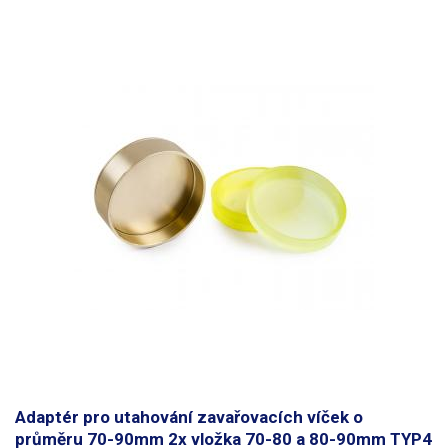
podsvícením, displej je kontrastní a dobře čitelný i za zhoršených
světelných podmínek. Membránová klávesnice přístroje je utěsněna a
chráněna proti prachu/nečistotám a vlhkosti.
Do měřící hlavy přístroje je
možné nasadit račny o velikosti 3/8, nebo pomocí redukcí nasadit
šroubováky a utahováky pro šestihranné bity HEX 6,35mm či šroubováky
s hlavu typu HIOS H5 a H4.
Měření momentu je možné provádět v obou
směrech s přesností +/-0.5%.
Přístroj nabízí 3 měřící režimy:
PEAK:
zobrazí maximální naměřenou hodnotu, TRACK: zobrazuje aktuální
(průběžnou) hodnotu. Poslední režim je kalibrační, ten dovoluje
zkontrolovat nářadí ve třech bodech MIN/AVG/MAX, hodnoty měřících
bodů se nastavují manuálně a do přístroje lze uložit až 60 kalibračních
měření s různým nastavením. Měření jsou doprovázena zvukovou
signalizací při dosažení nastavených kalibračních hodnot.
Samozřejmostí je možnost
přepínání jednotek N.m, Lbf.in a Kgf.cm
,
automatické vypnutí při nečinnosti a nechybí zde ani RS232 sběrnice pro
tisk výsledků měření.
Obsah balení:
Měřidlo HP-100, Redukce pro
šroubováky s hlavou HEX, HIOS H5 a HIOS H4, nabíjecí adaptér, kovový
kufřík.
K tomuto produktu neposkytujeme kalibrační protokol.
​
Adaptér pro utahování zavařovacích víček o
průměru 70-90mm 2x vložka 70-80 a 80-90mm TYP4