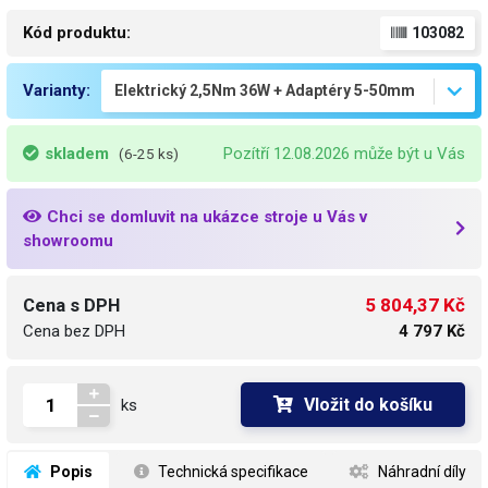
Kód produktu:
103082
Varianty:
skladem
Pozítří 12.08.2026 může být u Vás
(6-25 ks)
Chci se domluvit na ukázce stroje u Vás v
showroomu
5 804,37 Kč
Cena s DPH
Cena bez DPH
4 797 Kč
Vložit do košíku
ks
 Popis
 Technická specifikace
 Náhradní díly