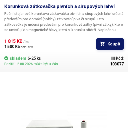
Korunková zátkovačka pivních a sirupových lahví
Ruční stojanová korunková zátkovačka
pivních a sirupových lahví určená
především pro domácí (hobby) zátkování piva či sirupů. Tato
zátkovačka je určená především pro korunkové zátky (pivní zátky), které
se umisťují do magnetické hlavy, která si korunku přidrží. Naplněnou
lahev poté stačí umístit pod zátku a zatlačit páku dolů. Výsledný uzávěr
je, pokud je proveden dostatečnou silou, vodotěsný. Výšku stojanu lze
1 815 Kč 
/ ks
Koupit
pohodlně nastavovat bez použití nářadí - povytažením pružinové
1 500 Kč 
bez DPH
pojistky. Stojan je doporučeno přišroubovat k pracovnímu stolu pomocí
4 děr v základně. Korunkové zátky lze běžně zakoupit.
skladem
6-25 ks
Kód:
103077
Pozítří 12.08.2026 může být u Vás