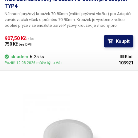
TYP4
Náhradní pryžový kroužek 70-80mm
(vnitřní pryžová vložka) pro Adaptér
zavařovacích víček o průměru 70-90mm. Kroužek je vyroben z velice
odolné pryže v zelenožluté barvě.Pryžový kroužek je vhodný pro
utahování zavařeninových láhví s kovovými či plastovými šroubovacími
víčky např. typ: Omnia, Twist, Kilner o průměru 70-80mm.
907,50 Kč 
/ ks
Koupit
750 Kč 
bez DPH
skladem
6-25 ks
Kód:
103921
Pozítří 12.08.2026 může být u Vás