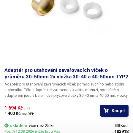
Adaptér pro utahování zavařovacích víček o
průměru 30-50mm 2x vložka 30-40 a 40-50mm TYP2
Adaptér pro utahování zavařovacích víček pomocí ručního nebo stolní
utahováku.
Tělo adaptéru je vyrobeno z kvalitní mosazi, společně s
adaptérem jsou
v balení dvě pryžové vložky 30-40mm a 40-50mm
, vložky
lze libovolně do adaptéru nasazovat a střídat je dle aktuální velikosti
víček. Adaptér je dodáván včetně dvou pryžových vložek a bitu pro
1 694 Kč 
/ ks
Koupit
uchycení k elektrickému nebo pneumatickému utahováku.
Tabulka
1 400 Kč 
bez DPH
kompatibility vložek
.tg {border-collapse:collapse;border-spacing:0;}
.tg td{border-color:black;border-style:solid;border-width:1px;font-
skladem
více než 25 ks
Kód:
family:Arial, sans-serif;font-size:14px; overflow:hidden;padding:10px
103918
Pozítří 12.08.2026 může být u Vás