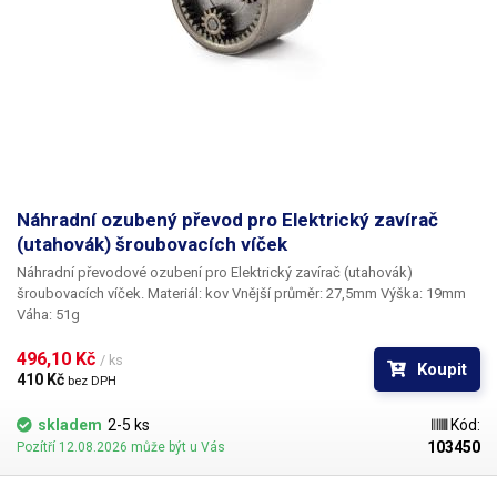
Náhradní ozubený převod pro Elektrický zavírač
(utahovák) šroubovacích víček
Náhradní převodové ozubení pro Elektrický zavírač (utahovák)
šroubovacích víček. Materiál: kov Vnější průměr: 27,5mm Výška: 19mm
Váha: 51g
496,10 Kč 
/ ks
Koupit
410 Kč 
bez DPH
skladem
2-5 ks
Kód:
103450
Pozítří 12.08.2026 může být u Vás