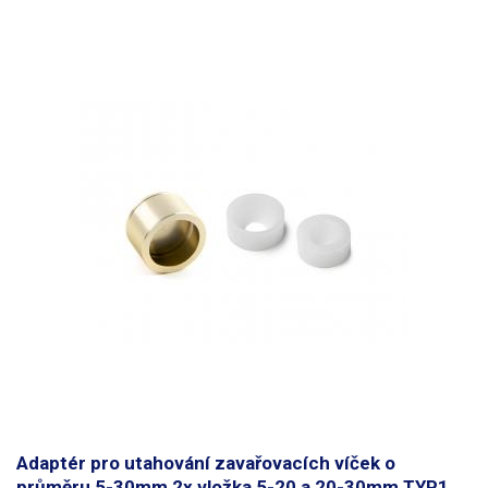
Adaptér pro utahování zavařovacích víček o
průměru 5-30mm 2x vložka 5-20 a 20-30mm TYP1