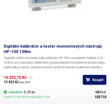
Digitální kalibrátor a tester momentových nástrojů
HP-100 10Nm
Digitální měřič momentu (síly utáhnutí) HP-100 s rozsahem měření 0.15 -
10 N.m pro manuální, elektrické a pneumatické momentové šroubováky,
utahováky a račny.
Zařízení slouží k rychlé kontrole a kalibraci nářadí s
nastavitelným momentem utáhnutí. Je určeno pro střední a větší výrobní
linky, provozy a servisní střediska v automotive, leteckém a výrobním
16 252,72 Kč 
/ ks
Koupit
průmyslu.
U správně nastaveného a zkalibrovaného nářadí s
13 432 Kč 
bez DPH
nastavitelným momentem, nedochází k přetahování šroubů, nebo k
utrhnutí závitu způsobené špatným nastavením síly utáhnutí.
Měřící
skladem
6-25 ks
Kód:
systém HP-100 s vestavěným akumulátorem a výdrží až 12 hodin na
103710
Pozítří 12.08.2026 může být u Vás
jedno nabití, je vhodný jak pro postavení na pracovní stůl, tak pro
upevnění na stěnu, nebo přímo na výrobní linku. O zobrazení všech
naměřených hodnot se stará přehledný LCD displej s modrým