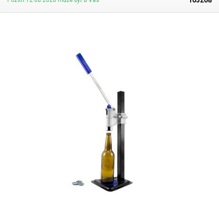
103208
Pozítří 12.08.2026 může být u Vás