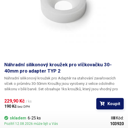
Náhradní silikonový kroužek pro víčkovačku 30-
40mm pro adapter TYP 2
Náhradní silikonový kroužek pro
Adaptér na utahování zavařovacích
víček o průměru 30-50mm
Kroužky jsou vyrobeny z velice odolného
silikonu v bílé barvě. Set obsahuje 1ks kroužků, který jsou vhodný pro
rozměry víček 30-40 mm.
229,90 Kč 
/ ks
Koupit
190 Kč 
bez DPH
skladem
6-25 ks
Kód:
103920
Pozítří 12.08.2026 může být u Vás