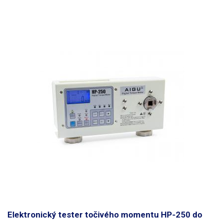
LCD displej s modrým podsvícením, displej je kontrastní a dobře čitelný i
za zhoršených světelných podmínek. Membránová klávesnice přístroje
je utěsněna a chráněna proti prachu/nečistotám a vlhkosti.
Do měřící
hlavy přístroje je možné nasadit račny o velikosti 3/8, nebo pomocí
redukcí nasadit šroubováky a utahováky pro šestihranné bity HEX
6,35mm či šroubováky s hlavu typu HIOS H5 a H4.
Měření momentu je
možné provádět v obou směrech s přesností +/-1%.
Přístroj nabízí 3
měřící režimy:
PEAK: zobrazí maximální naměřenou hodnotu, TRACK:
zobrazuje aktuální (průběžnou) hodnotu. Poslední režim je kalibrační, ten
dovoluje zkontrolovat nářadí ve třech bodech MIN/AVG/MAX, hodnoty
měřících bodů se nastavují manuálně a do přístroje lze uložit až 60
kalibračních měření s různým nastavením. Měření jsou doprovázena
zvukovou signalizací při dosažení nastavených kalibračních hodnot.
Samozřejmostí je možnost
přepínání jednotek N.m, Lbf.in a Kgf.cm
,
automatické vypnutí při nečinnosti a nechybí zde ani RS232 sběrnice pro
tisk výsledků měření.
Obsah balení:
Měřidlo HP-50, Redukce pro
šroubováky s hlavou HEX, HIOS H5 a HIOS H4, nabíjecí adaptér, kovový
kufřík.
K tomuto produktu neposkytujeme kalibrační protokol.
​
Elektronický tester točivého momentu HP-250 do