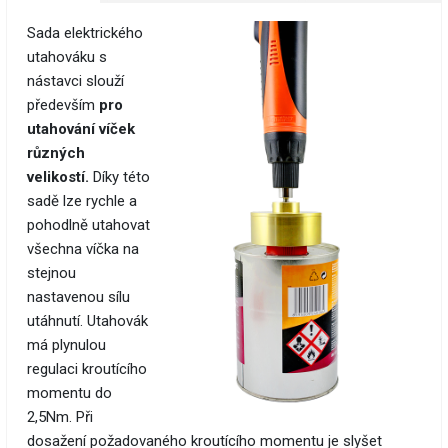
Sada elektrického
utahováku s
nástavci slouží
především
pro
utahování víček
různých
velikostí.
Díky této
sadě lze rychle a
pohodlně utahovat
všechna víčka na
stejnou
nastavenou sílu
utáhnutí. Utahovák
má plynulou
regulaci kroutícího
momentu do
2,5Nm. Při
dosažení požadovaného kroutícího momentu je slyšet