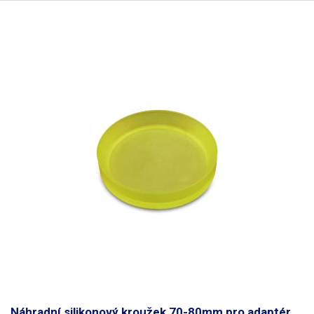
Náhradní silikonový kroužek 70-80mm pro adaptér