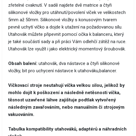
zřetelné cvaknutí. V sadě najdete dvě matrice a čtyři
silikonové vložky pro utáhnutí/povolení víček ve velikostech
5mm až 50mm. Silikonové vložky s konusovým tvarem
pevně uchytí víčko a dojde k utažení na požadovanou sílu.
Utahovák můžete připevnit pomocí očka k balanceru, který
je také součástí sady a při práci Vám odlehčí zátěž na ruce.
Utahovák lze využít i jako elektrický momentový šroubovák.
Obsah balení:
utahovák, dva nástavce a čtyři silikonové
vložky, bit pro uchycení nástavce k utahováku,balancer.
Víčkovací stroje neutahují víčka velkou silou, jelikož by
mohlo dojít k poškození a následně netěsnosti víčka,
těsnost uzavřené láhve zajištuje podtlak vytvořený
následným zavařováním, nebo manuálním či strojovým
vakuováním.
Tabulka kompatibility utahováků, adaptérů a náhradních