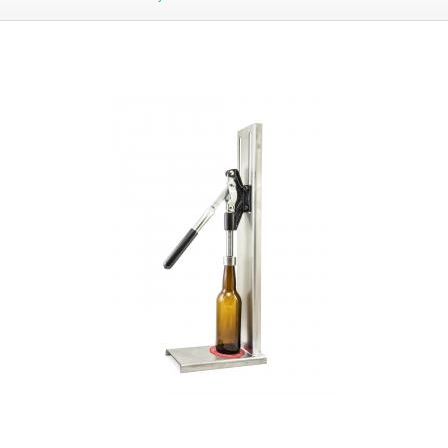
5px;word-break:normal;} .tg th{border-color:black;border-
style:solid;border-width:1px;font-family:Arial, sans-serif;font-size:14px;
font-weight:normal;overflow:hidden;padding:10px 5px;word-
break:normal;} .tg .tg-4t8i{border-color:inherit;color:#fe0000;font-
weight:bold;text-align:center;vertical-align:top} .tg .tg-c3ow{border-
color:inherit;text-align:center;vertical-align:top} .tg .tg-2fux{border-
color:inherit;color:#343434;text-align:center;vertical-align:top} .tg .tg-
7btt{border-color:inherit;font-weight:bold;text-align:center;vertical-
align:top} Adaptéry Adaptér TYP1 5-20 + 20-30mm Adaptér TYP2 30-40 +
40-50mm Adaptér TYP3 50-70mm Adaptér TYP4 70-80 + 80-90mm
Adaptér TYP5 90-110mm Náhradní vložky do adaptéru 5-20mm / 20-
30mm 30-40mm / 40-50mm 50-70mm 70-80 / 80-90mm 90-110mm