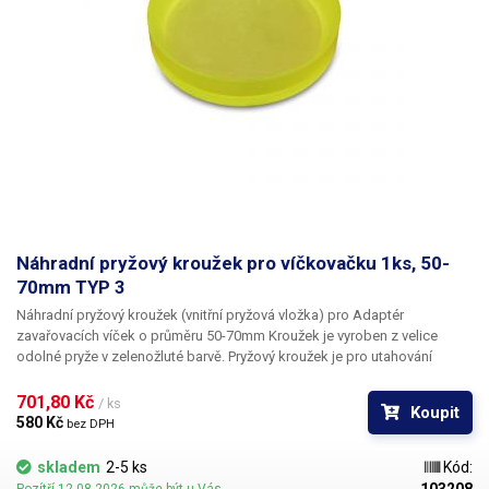
Náhradní pryžový kroužek pro víčkovačku 1ks, 50-
70mm TYP 3
Náhradní pryžový kroužek (vnitřní pryžová vložka) pro Adaptér
zavařovacích víček o průměru 50-70mm Kroužek je vyroben z velice
odolné pryže v zelenožluté barvě. Pryžový kroužek je pro utahování
zavařeninových láhví typ: OMNIA 0.3 l.
701,80 Kč 
/ ks
Koupit
580 Kč 
bez DPH
skladem
2-5 ks
Kód: