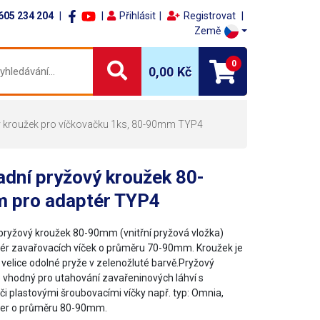
605 234 204
Přihlásit
Registrovat
Země
0
0,00 Kč
ý kroužek pro víčkovačku 1ks, 80-90mm TYP4
dní pryžový kroužek 80-
 pro adaptér TYP4
pryžový kroužek 80-90mm (vnitřní pryžová vložka)
ér zavařovacích víček o průměru 70-90mm. Kroužek je
 velice odolné pryže v zelenožluté barvě.Pryžový
e vhodný pro utahování zavařeninových láhví s
či plastovými šroubovacími víčky např. typ: Omnia,
lner o průměru 80-90mm.