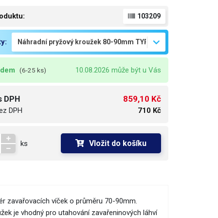
oduktu:
103209
ty:
adem
10.08.2026 může být u Vás
(6-25 ks)
859,10 Kč
s DPH
ez DPH
710 Kč
Vložit do košíku
ks
ptér zavařovacích víček o průměru 70-90mm.
užek je vhodný pro utahování zavařeninových láhví