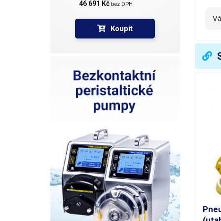
46 691 Kč 
bez DPH
V
Koupit
Pneu
(uta