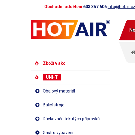
Obchodní oddělení
603 357 606
info@hotair.c
No
Zboží v akci
UNI-T
Obalový materiál
Balicí stroje
Dávkovače tekutých přípravků
Gastro vybavení