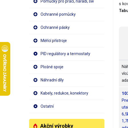
Pomůcky pro práci, nářadí, sw
s ko
Tabu
Ochranné pomůcky
Ochranné pásky
Měřící přístroje
PID regulátory a termostaty
Náh
Plošné spoje
vlo
Náhradní díly
ada
Kabely, redukce, konektory
10
Pn
Ostatní
uta
6,5
1,
Akční výrobky
ada