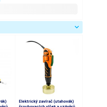
vák)
Elektrický zavírač (utahovák)
věrů
šroubovacích víček a uzávěrů