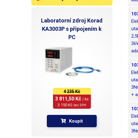
10
Laboratorní zdroj Korad
Ele
KA3003P s připojením k
uta
2,
PC
36
ada
10
Ele
uta
3N
4 235 Kč
+ a
3 811,50 Kč 
/ ks
3 150 Kč 
bez DPH
10
Ele
Koupit
uta
3N