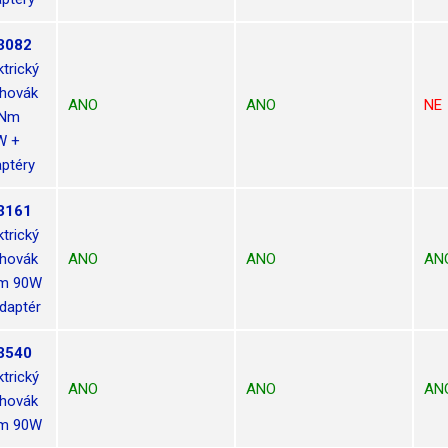
3082
ktrický
hovák
ANO
ANO
NE
5Nm
W +
ptéry
3161
ktrický
hovák
ANO
ANO
AN
m 90W
daptér
3540
ktrický
ANO
ANO
AN
hovák
m 90W