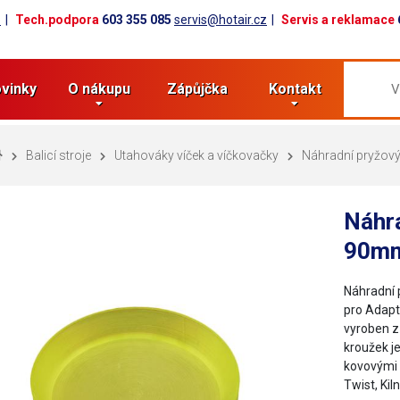
z
Tech.podpora
603 355 085
servis@hotair.cz
Servis a reklamace
vinky
O nákupu
Zápůjčka
Kontakt
Balicí stroje
Utahováky víček a víčkovačky
Náhradní pryžov
Náhra
90mm
Náhradní 
pro Adapt
vyroben z
kroužek j
kovovými 
Twist, Ki