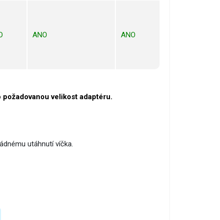
O
ANO
ANO
ro požadovanou velikost adaptéru.
řádnému utáhnutí víčka.