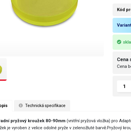
Kód pr
Varian
skl
Cena 
Cena b
opis
 Technická specifikace
adní pryžový kroužek 80-90mm
(vnitřní pryžová vložka) pro Ada
žek je vyroben z velice odolné pryže v zelenožluté barvě.Pryžový kro