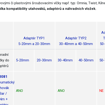
vovými či plastovými šroubovacími víčky např. typ: Omnia, Twist, Ki
lka kompatibility utahováků, adaptérů a náhradních vložek.
Ad
Adaptér TYP1
Adaptér TYP2
5-20mm a 20-30mm
30-40mm a 40-50mm
50
radní
žky do
5-20mm
20-30mm
30-40mm
40-50mm
50
ptérů
3081
eumatický
hovák
ANO
ANO
NE
Bar /
7Nm +
ptéry