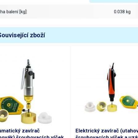
áha balení [kg]:
0.038 kg
Související zboží
matický zavírač
Elektrický zavírač (utaho
hovák) šroubovacích víček
šroubovacích víček a uzá