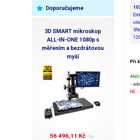
10
Doporučujeme
Ele
uta
5N
3D SMART mikroskop
12
ALL-IN-ONE 1080p s
měřením a bezdrátovou
myší
Při 
ANO
- ad
NE
- 
56 496,11 Kč 
/ ks