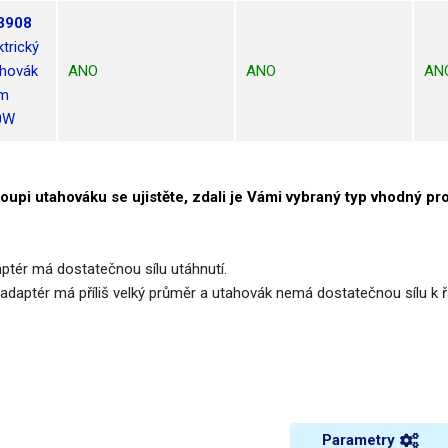
3908
ktrický
hovák
ANO
ANO
AN
m
0W
koupi utahováku se ujistěte, zdali je Vámi vybraný typ vhodný p
aptér má dostatečnou sílu utáhnutí.
adaptér má příliš velký průměr a utahovák nemá dostatečnou sílu k 
Parametry