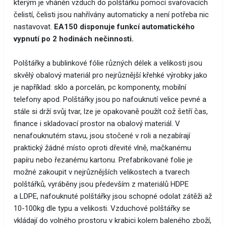
kterým je vháněn vzduch do polštářku pomocí svařovacích
čelistí, čelisti jsou nahřívány automaticky a není potřeba nic
nastavovat.
EA150 disponuje funkcí automatického
vypnutí po 2 hodinách nečinnosti.
Polštářky a bublinkové fólie různých délek a velikosti jsou
skvělý obalový materiál pro nejrůznější křehké výrobky jako
je například: sklo a porcelán, pc komponenty, mobilní
telefony apod. Polštářky jsou po nafouknutí velice pevné a
stále si drží svůj tvar, lze je opakovaně použít což šetří čas,
finance i skladovací prostor na obalový materiál. V
nenafouknutém stavu, jsou stočené v roli a nezabírají
praktický žádné místo oproti dřevité vlně, mačkanému
papíru nebo řezanému kartonu. Prefabrikované folie je
možné zakoupit v nejrůznějších velikostech a tvarech
polštářků, vyráběny jsou především z materiálů HDPE
a LDPE, nafouknuté polštářky jsou schopné odolat zátěži až
10-100kg dle typu a velikosti. Vzduchové polštářky se
vkládají do volného prostoru v krabici kolem baleného zboží,