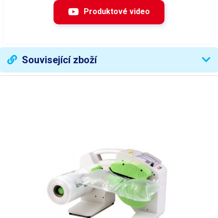
Regulace teploty
automaticky)
Produktové video
Výška obalového materiálu
200-400mm
Maximální šířka (průměr)
Související zboží
150mm
role
Vnitřní průměr role
50mm (trn)
po dvou hodinách
Automatické uspání
nečinnosti
Rozměry
455x225x230
Hmotnost přístroje
3,6kg
Váha balení [kg]:
5 kg