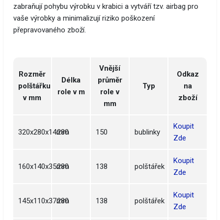
zabraňují pohybu výrobku v krabici a vytváří tzv. airbag pro
vaše výrobky a minimalizují riziko poškození
přepravovaného zboží.
Vnější
Rozměr
Odkaz
Délka
průměr
polštářku
Typ
na
role v m
role v
v mm
zboží
mm
Koupit
320x280x14mm
280
150
bublinky
Zde
Koupit
160x140x35mm
280
138
polštářek
Zde
Koupit
145x110x37mm
280
138
polštářek
Zde