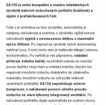
EA150 je velmi kompaktní a snadno ovladatelných
výrobník balících vzduchových polštářů (bublinek) a
výplní z prefabrikovaných folií.
Folie v je umístěna na trnu výrobníku, automaticky je
odvíjena, nafouknuta a svařena, z výrobníku vyjíždí hotové
nafouknuté
výplně s neomezenou délkou o maximální
výšce 400mm.
Po zapnutí se výrobník začne automaticky
nahřívat (cca. 3 min) tento stav je indikován blikající zelenou
led kontrolkou. Po nahřátí je vše připraveno,
ovládání
přístroje zvládne každý
, na předním panelu se nachází
pouze tlačítko stop/start a ovládací kolečko, kterým lze
regulovat množství vzduchu vháněného do obalového
materiálu, množství vzduchu se volí podle velikosti
výsledných polštářků.
EA150 nepotřebuje externí
kompresor, o nafukovaní pomocí silného proudu
vzduchu se stará výkonný integrovaný ventilátor.
Po
nafouknutí polštářku dojde automaticky ke svaření otvoru,