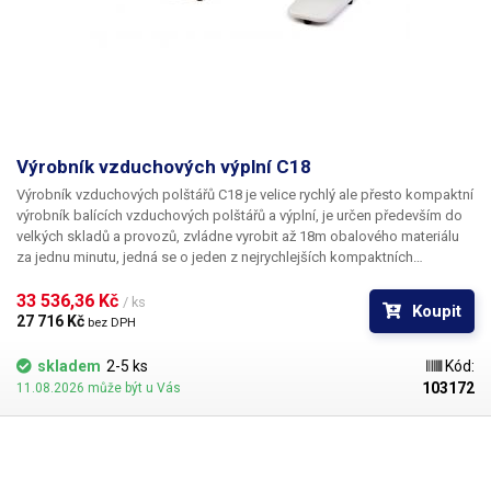
Výrobník vzduchových výplní C18
Výrobník vzduchových polštářů C18 je velice rychlý ale přesto kompaktní
výrobník balících vzduchových polštářů a výplní, je určen především do
velkých skladů a provozů, zvládne vyrobit až 18m obalového materiálu
za jednu minutu, jedná se o jeden z nejrychlejších kompaktních
výrobníků vzduchových výplní.
Prefabrikovaná folie je umístěna na trnu
výrobníku, je automaticky odvíjena, nafouknuta a svařena, z výrobníku
33 536,36 Kč 
/ ks
Koupit
vyjíždí hotové nafouknuté polštářky s neomezenou délkou o maximální
27 716 Kč 
bez DPH
výšce 400mm.
Po zapnutí se výrobník začne automaticky nahřívat (cca. 1
min) aktuální teplota je zobrazena na displeji. Po nahřátí je vše
skladem
2-5 ks
Kód:
připraveno, ovládání přístroje zvládne každý, na předním panelu se
103172
11.08.2026 může být u Vás
nachází dva potenciometry, jeden slouží pro nastavení rychlosti odvíjení
obalové folie a druhým lze regulovat množství vzduchu vháněného do
obalového materiálu, množství vzduchu se volí podle velikosti
výsledných polštářků. Pomocí dvou tlačítek je možné regulovat teplotu
svařovacích kleští v rozmezí 160-220°C dle zvoleného materiálů pro