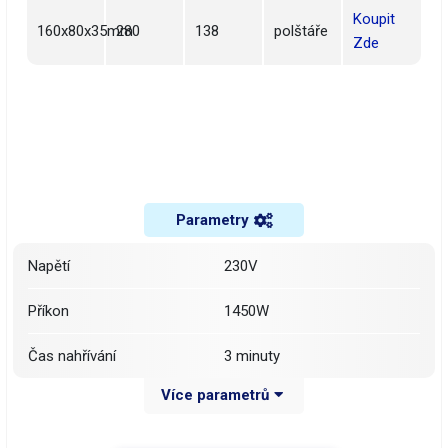
Koupit
160x80x35mm
280
138
polštáře
Zde
Parametry
Napětí
230V
Příkon
1450W
Čas nahřívání
3 minuty
Více parametrů
Rychlost
až 3m za minutu
NE (teplota je nastavena