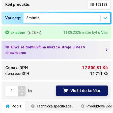
Kód produktu:
103173
Varianty:
skladem
11.08.2026 může být u Vás
(6-25 ks)
Chci se domluvit na ukázce stroje u Vás v
showroomu
17 800,31 Kč
Cena s DPH
Cena bez DPH
14 711 Kč
Vložit do košíku
ks
 Popis
 Technická specifikace
 Produktové vide