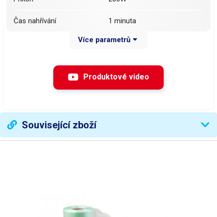
Čas nahřívání
1 minuta
Více parametrů
Regulace teploty
ANO 160-220°C
Rychlost
až 13 m za minutu
Produktové video
Maximální výška obalového
400mm
materiálu
Maximální šířka (průměr)
Související zboží
200mm
role
Vnitřní průměr role
50mm
Rozměry
400x350x280
Hmotnost přístroje
5,2kg