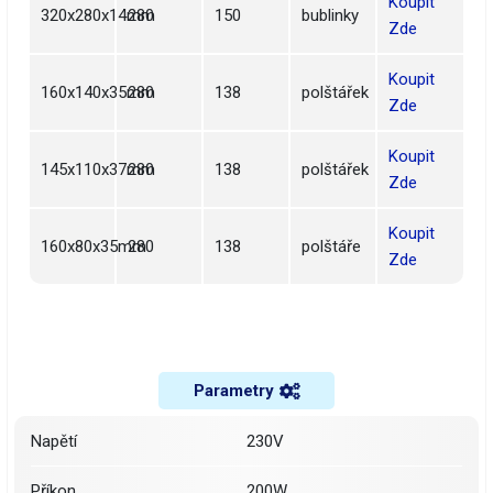
Koupit
320x280x14mm
280
150
bublinky
Zde
Koupit
160x140x35mm
280
138
polštářek
Zde
Koupit
145x110x37mm
280
138
polštářek
Zde
Koupit
160x80x35mm
280
138
polštáře
Zde
Parametry
Napětí
230V
Příkon
200W