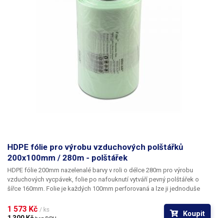
jsou schopné odolat zátěži 10-100kg.
HDPE fólie pro výrobu vzduchových polštářků
200x100mm / 280m - polštářek
HDPE fólie 200mm nazelenalé barvy v roli o délce 280m pro výrobu
vzduchových vycpávek
, folie po nafouknutí vytváří pevný polštářek o
šířce 160mm. Folie je každých 100mm perforovaná a lze ji jednoduše
utrhnout a vytvořit tak vycpávku o velikosti 160x80mm (rozměr po
nafouknutí) nebo vytvořit libovolně dlouhý pás vycpávky o šířce 160mm.
1 573 Kč 
/ ks
Koupit
Folie odolá síle tlaku až 20kg, je velice pevná a pružná.
Vzduchové