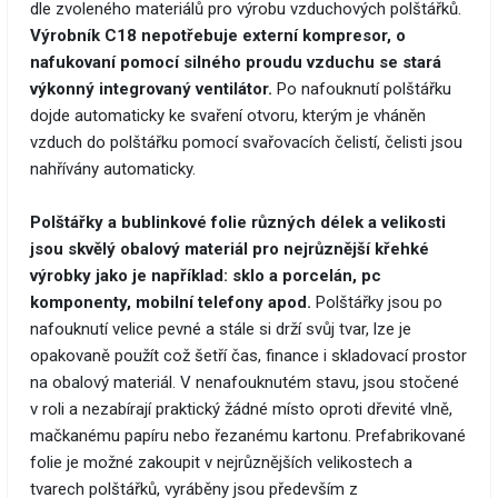
dle zvoleného materiálů pro výrobu vzduchových polštářků.
Výrobník C18 nepotřebuje externí kompresor, o
nafukovaní pomocí silného proudu vzduchu se stará
výkonný integrovaný ventilátor.
Po nafouknutí polštářku
dojde automaticky ke svaření otvoru, kterým je vháněn
vzduch do polštářku pomocí svařovacích čelistí, čelisti jsou
nahřívány automaticky.
Polštářky a bublinkové folie různých délek a velikosti
jsou skvělý obalový materiál pro nejrůznější křehké
výrobky jako je například: sklo a porcelán, pc
komponenty, mobilní telefony apod.
Polštářky jsou po
nafouknutí velice pevné a stále si drží svůj tvar, lze je
opakovaně použít což šetří čas, finance i skladovací prostor
na obalový materiál. V nenafouknutém stavu, jsou stočené
v roli a nezabírají praktický žádné místo oproti dřevité vlně,
mačkanému papíru nebo řezanému kartonu. Prefabrikované
folie je možné zakoupit v nejrůznějších velikostech a
tvarech polštářků, vyráběny jsou především z