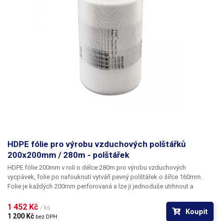
jsou schopné odolat zátěži 10-100kg.
HDPE fólie pro výrobu vzduchových polštářků
200x200mm / 280m - polštářek
HDPE fólie 200mm v roli o délce 280m pro výrobu vzduchových
vycpávek
, folie po nafouknutí vytváří pevný polštářek o šířce 160mm.
Folie je každých 200mm perforovaná a lze ji jednoduše utrhnout a
vytvořit tak vycpávku o velikosti 160x140mm (rozměr po nafouknutí)
nebo vytvořit libovolně dlouhý pás vycpávky o šířce 160mm. Folie odolá
1 452 Kč 
/ ks
Koupit
síle tlaku až 25kg, je velice pevná a pružná.
Vzduchové polštářky se
1 200 Kč 
bez DPH