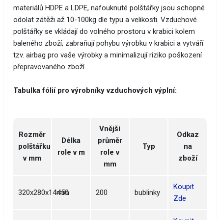
materiálů HDPE a LDPE, nafouknuté polštářky jsou schopné
odolat zátěži až 10-100kg dle typu a velikosti. Vzduchové
polštářky se vkládají do volného prostoru v krabici kolem
baleného zboží, zabraňují pohybu výrobku v krabici a vytváří
tzv. airbag pro vaše výrobky a minimalizují riziko poškození
přepravovaného zboží.
Tabulka fólií pro výrobníky vzduchových výplní:
Vnější
Rozměr
Odkaz
Délka
průměr
polštářku
Typ
na
role v m
role v
v mm
zboží
mm
Koupit
320x280x14mm
450
200
bublinky
Zde