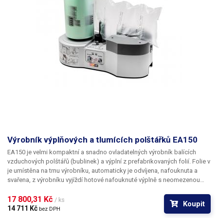
Váha balení [kg]:
6.1 kg
Výrobník výplňových a tlumících polštářků EA150
EA150 je velmi kompaktní a snadno ovladatelných výrobník balících
vzduchových polštářů (bublinek) a výplní z prefabrikovaných folií.
Folie v
je umístěna na trnu výrobníku, automaticky je odvíjena, nafouknuta a
svařena, z výrobníku vyjíždí hotové nafouknuté
výplně s neomezenou
délkou o maximální výšce 400mm.
Po zapnutí se výrobník začne
automaticky nahřívat (cca. 3 min) tento stav je indikován blikající zelenou
17 800,31 Kč 
/ ks
Koupit
led kontrolkou. Po nahřátí je vše připraveno,
ovládání přístroje zvládne
14 711 Kč 
bez DPH
každý
, na předním panelu se nachází pouze tlačítko stop/start a