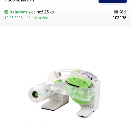
1 300 Kč 
bez DPH
polštářky se vkládají do volného prostoru v krabici kolem baleného
zboží, zabraňují pohybu výrobku v krabici a vytváří tzv. airbag pro vaše
skladem
více než 25 ks
Kód:
výrobky a minimalizují riziko poškození přepravovaného zboží.
103175
10.08.2026 může být u Vás
Polštářky a bublinkové folie různých délek a velikosti jsou skvělý
obalový materiál pro nejrůznější křehké výrobky jako je například: sklo a
porcelán, pc komponenty, mobilní telefony apod.
Polštářky jsou po
nafouknutí velice pevné, pružné a stále si drží svůj tvar, lze je opakovaně
použít což šetří čas, finance i skladovací prostor na obalový materiál. V
nenafouknutém stavu, jsou navinuty na roli a nezabírají praktický žádné
místo oproti dřevité vlně, mačkanému papíru nebo řezanému
kartonu.
Prefabrikované folie je možné zakoupit v nejrůznějších
velikostech a tvarech polštářků, vyráběny jsou především z
materiálů HDPE a LDPE, nafouknuté polštářky jsou schopné odolat
zátěži 10-100kg.