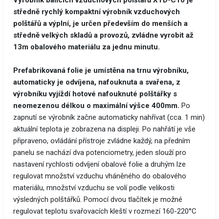
Výrobník balících vzduchových polštářů XYD-C10 je
středně rychlý kompaktní výrobník vzduchových
polštářů a výplní, je určen především do menších a
středně velkých skladů a provozů, zvládne vyrobit až
13m obalového materiálu za jednu minutu.
Prefabrikovaná folie je umístěna na trnu výrobníku,
automaticky je odvíjena, nafouknuta a svařena, z
výrobníku vyjíždí hotové nafouknuté polštářky s
neomezenou délkou o maximální výšce 400mm.
Po
zapnutí se výrobník začne automaticky nahřívat (cca. 1 min)
aktuální teplota je zobrazena na displeji. Po nahřátí je vše
připraveno, ovládání přístroje zvládne každý, na předním
panelu se nachází dva potenciometry, jeden slouží pro
nastavení rychlosti odvíjení obalové folie a druhým lze
regulovat množství vzduchu vháněného do obalového
materiálu, množství vzduchu se volí podle velikosti
výsledných polštářků. Pomocí dvou tlačítek je možné
regulovat teplotu svařovacích kleští v rozmezí 160-220°C