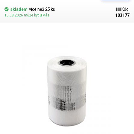
vkládají do volného prostoru v krabici kolem baleného zboží, zabraňují
pohybu výrobku v krabici a vytváří tzv. airbag pro vaše výrobky a
skladem
více než 25 ks
Kód:
minimalizují riziko poškození přepravovaného zboží.
Polštářky a
103177
10.08.2026 může být u Vás
bublinkové folie různých délek a velikosti jsou skvělý obalový materiál
pro nejrůznější křehké výrobky jako je například: sklo a porcelán, pc
komponenty, mobilní telefony apod.
Polštářky jsou po nafouknutí velice
pevné, pružné a stále si drží svůj tvar, lze je opakovaně použít což šetří
čas, finance i skladovací prostor na obalový materiál. V nenafouknutém
stavu, jsou navinuty na roli a nezabírají praktický žádné místo oproti
dřevité vlně, mačkanému papíru nebo řezanému kartonu.
Prefabrikované
folie je možné zakoupit v nejrůznějších velikostech a tvarech polštářků,
vyráběny jsou především z materiálů HDPE a LDPE, nafouknuté polštářky
jsou schopné odolat zátěži 10-100kg.