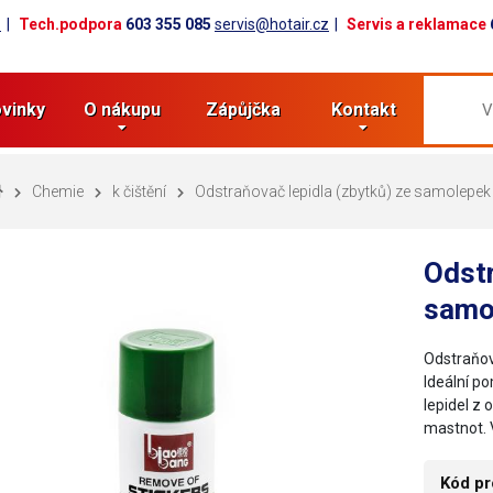
z
Tech.podpora
603 355 085
servis@hotair.cz
Servis a reklamace
vinky
O nákupu
Zápůjčka
Kontakt
Chemie
k čištění
Odstraňovač lepidla (zbytků) ze samolepek
Odstr
samo
Odstraňov
Ideální p
lepidel z 
mastnot. 
Kód pr