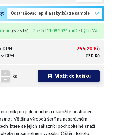
ty:
adem
Pozítří 11.08.2026 může být u Vás
(6-25 ks)
266,20 Kč
s DPH
ez DPH
220 Kč
Vložit do košíku
ks
 pomocník pro jednoduché a okamžité odstranění
mastnot. Většina výrobců šetří na nesprávném
ech, které se jejich zákazníci pochopitelně snaží
amolepky na samotném výrobku. Čištění tohoto