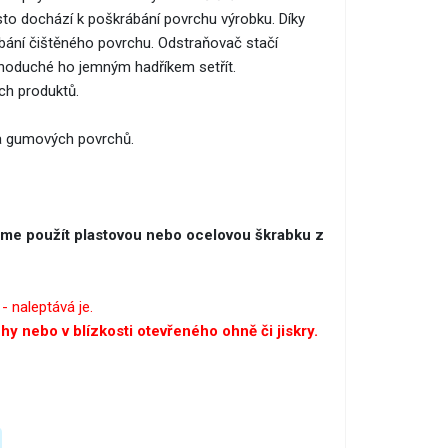
sto dochází k poškrábání povrchu výrobku. Díky
rábání čištěného povrchu. Odstraňovač stačí
jednoduché ho jemným hadříkem setřít.
ch produktů.
ina gumových povrchů.
jeme použít plastovou nebo ocelovou škrabku z
- naleptává je.
chy nebo v blízkosti otevřeného ohně či jiskry.