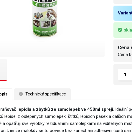
Varian
skl
Cena 
Cena b
opis
 Technická specifikace
raňovač lepidla a zbytků ze samolepek ve 450ml spreji
. Ideální
ků lepidel z odlepených samolepek, štítků, lepících pásek a dalších 
ě a opatřují své výrobky reziduálními samolepkami na viditelných míst
ranit, jenže málokdy se to povede bez zanechání adhesivní části s