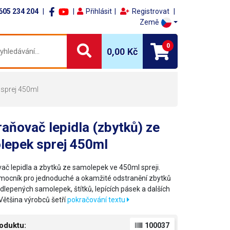
605 234 204
Přihlásit
Registrovat
Země
0
0,00 Kč
 sprej 450ml
aňovač lepidla (zbytků) ze
lepek sprej 450ml
ač lepidla a zbytků ze samolepek ve 450ml spreji.
omocník pro jednoduché a okamžité odstranění zbytků
odlepených samolepek, štítků, lepících pásek a dalších
Většina výrobců šetří
pokračování textu
oduktu:
100037