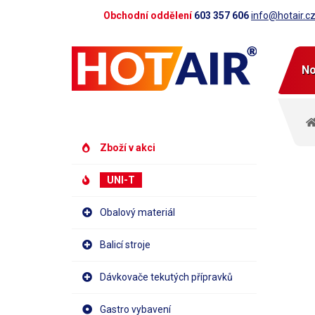
Obchodní oddělení
603 357 606
info@hotair.c
No
Zboží v akci
UNI-T
Obalový materiál
Balicí stroje
Dávkovače tekutých přípravků
Gastro vybavení