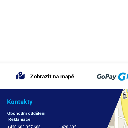
 je etiketa nalepena, toto se týká
ím plastových povrchů. Kapalinu
učujeme používat pouze v dobře
ém nebo otevřeném prostoru, z
ny se při čištění uvolňuje silná
ovo mentolová vůně.
Pro pohodlné a
 odstranění etiket a zbytků lepidel
učujeme použít plastovou nebo
ou škrabku z naší nabídky.
Objem:
l
Zobrazit na mapě
Kontakty
Obchodní oddělení
Reklamace
+420 603 357 606 +420 605