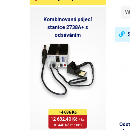
V
Kombinovaná pájecí
stanice 2738A+ s
odsáváním
14 036 Kč
12 632,40 Kč 
/ ks
Odst
10 440 Kč 
bez DPH