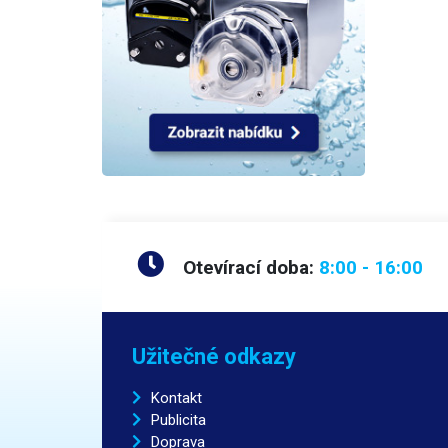
kterém
předevš
dopor
větran
kapali
citrus
rychlé
dopor
ocelov
1000m
Otevírací doba:
8:00 - 16:00
Užitečné odkazy
Kontakt
Publicita
Doprava