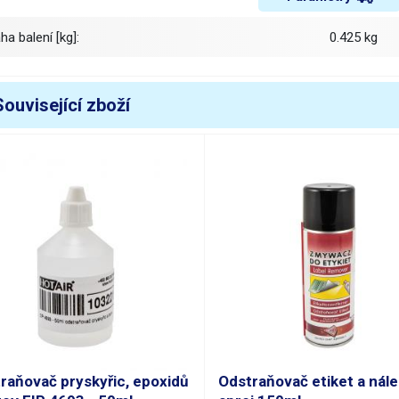
áha balení [kg]:
0.425 kg
Související zboží
raňovač pryskyřic, epoxidů
Odstraňovač etiket a nál