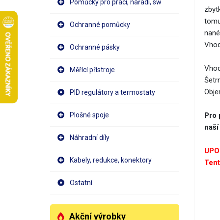
Pomůcky pro práci, nářadí, sw
zbyt
tomu
Ochranné pomůcky
nanés
Vhod
Ochranné pásky
Vhodn
Měřící přístroje
Šetr
Obje
PID regulátory a termostaty
Plošné spoje
Pro 
naší
Náhradní díly
UPO
Kabely, redukce, konektory
Tent
Ostatní
Akční výrobky