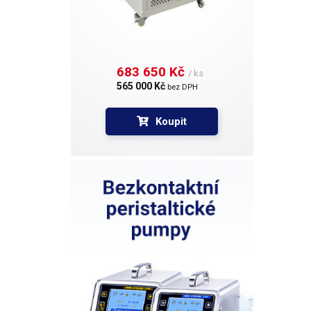
683 650 Kč 
/ ks
565 000 Kč 
bez DPH
Koupit