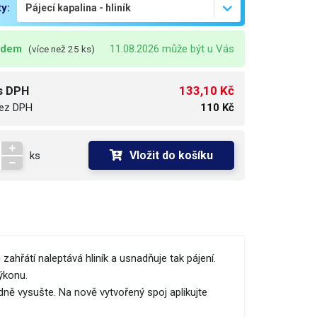
ty:
adem
11.08.2026 může být u Vás
(více než 25 ks)
133,10 Kč
s DPH
ez DPH
110 Kč
Vložit do košíku
ks
ři zahřátí naleptává hliník a usnadňuje tak pájení.
ýkonu.
ně vysušte. Na nově vytvořený spoj aplikujte