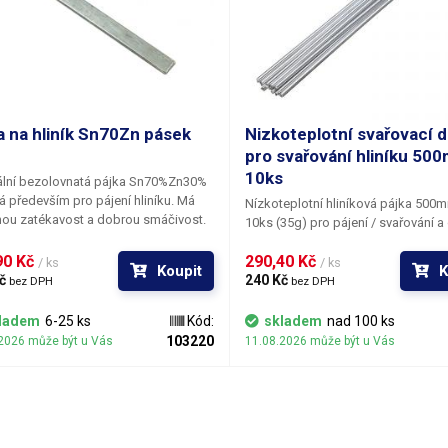
a na hliník Sn70Zn pásek
Nizkoteplotní svařovací d
pro svařování hliníku 50
10ks
ální bezolovnatá pájka Sn70%Zn30%
 především pro pájení hliníku.
Má
Nízkoteplotní hliníková pájka 50
ou zatékavost a dobrou smáčivost.
10ks (35g)
pro pájení / svařování a
je bez tavidla, dodávaná v pásku o
hliníkových trubek, dílů a konstrukc
50cm. Pří pájení doporučujeme
0 Kč 
290,40 Kč 
pomocí plamenného hořáku či indu
/ ks
/ ks
Koupit
K
 specální kapalinu určenou k pájení
č 
Svářecí drát o délce 500mm a prům
240 Kč 
bez DPH
bez DPH
u. Pájka je vhodná jak v elektronice,
2mm je vyroben z čistého hliníku, dr
 místy nutno připájet hliníkové kabely
uvnitř naplněn tavidlem, které zaruč
ladem
6-25 ks
Kód:
skladem
nad 100 ks
ěný drát tak při pájení hliníkových
dobrou stékavost a přilnavost. Pro
103220
2026 může být u Vás
11.08.2026 může být u Vás
 a krabiček. Rozměr tyče 75g
svařování hliníkových konstrukcí je
: 500x10x2mm
plynový hořák vyšším výkonem (al
3,5kW) a úzkou tryskou, svařovaný
musí zbaven nečistot a mastnoty, p
kvalitní spoj je zapotřebí nahřát sv