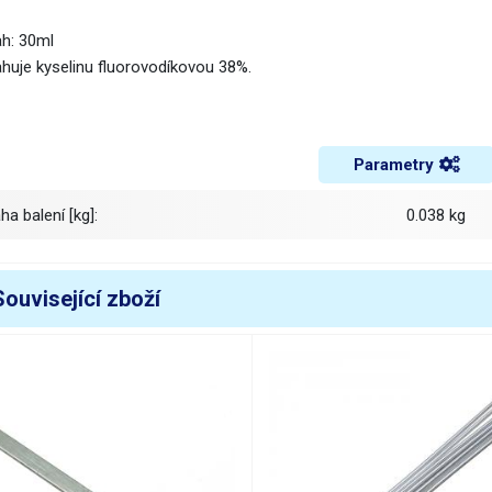
h: 30ml
huje kyselinu fluorovodíkovou 38%.
Parametry
áha balení [kg]:
0.038 kg
Související zboží