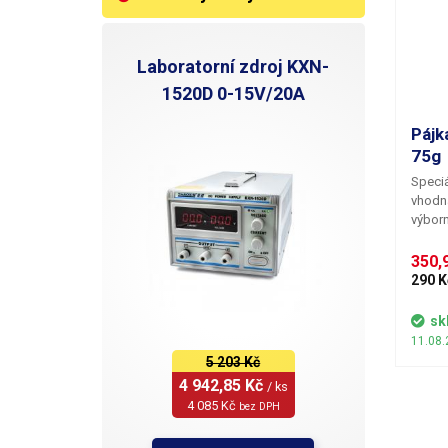
Laboratorní zdroj KXN-
1520D 0-15V/20A
Pájk
75g
Speci
vhodná
výborn
Pájka 
délce 
350,9
použít
290 K
hliník
kde je
sk
na měd
11.08.
konstrukcí
5 203 Kč
+/-5%
4 942,85 Kč 
/ ks
4 085 Kč 
bez DPH