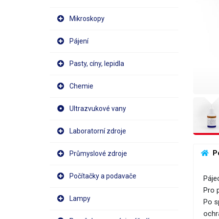
Mikroskopy
Pájení
Pasty, cíny, lepidla
Chemie
Ultrazvukové vany
Laboratorní zdroje
 P
Průmyslové zdroje
Počítačky a podavače
Pájec
Pro 
Lampy
Po s
ochr