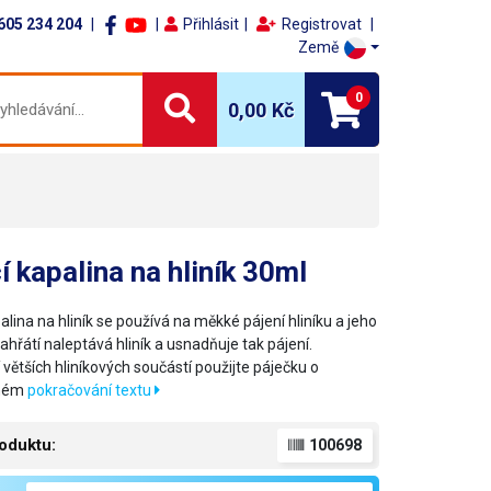
605 234 204
Přihlásit
Registrovat
Země
0
0,00 Kč
í kapalina na hliník 30ml
alina na hliník se používá na měkké pájení hliníku a jeho
i zahřátí naleptává hliník a usnadňuje tak pájení.
 větších hliníkových součástí použijte páječku o
čném
pokračování textu
oduktu:
100698