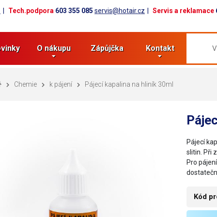
z
Tech.podpora
603 355 085
servis@hotair.cz
Servis a reklamace
vinky
O nákupu
Zápůjčka
Kontakt
Chemie
k pájení
Pájecí kapalina na hliník 30ml
Pájec
Pájecí kap
slitin. Př
Pro pájení
dostate
Kód pr