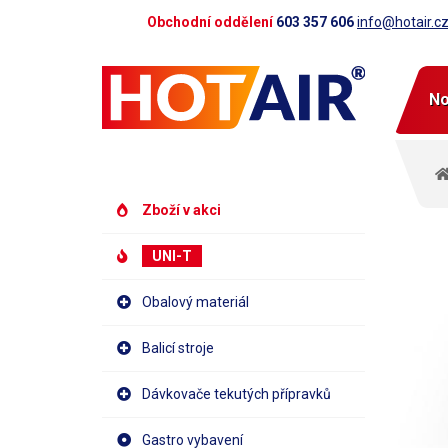
Obchodní oddělení
603 357 606
info@hotair.c
No
Zboží v akci
UNI-T
Obalový materiál
Balicí stroje
Dávkovače tekutých přípravků
Gastro vybavení