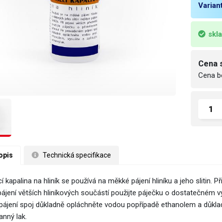
Varian
skl
Cena 
Cena b
opis
 Technická specifikace
í kapalina na hliník se používá na měkké pájení hliníku a jeho slitin. P
pájení větších hliníkových součástí použijte páječku o dostatečném v
pájení spoj důkladně opláchněte vodou popřípadě ethanolem a důklad
anný lak.