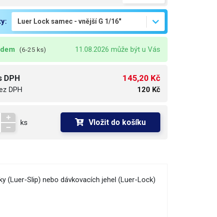
ty:
adem
11.08.2026 může být u Vás
(6-25 ks)
145,20 Kč
s DPH
ez DPH
120 Kč
Vložit do košíku
ks
ky (Luer-Slip) nebo dávkovacích jehel (Luer-Lock)