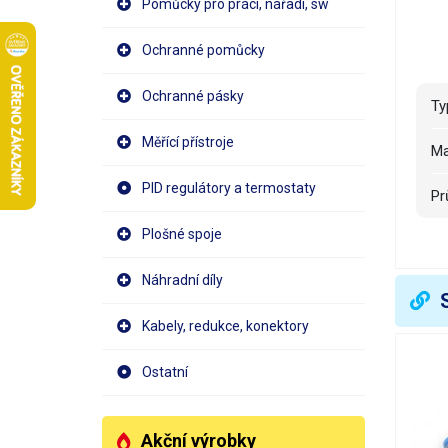
Pomůcky pro práci, nářadí, sw
Ochranné pomůcky
Ochranné pásky
T
Měřící přístroje
M
PID regulátory a termostaty
P
Plošné spoje
D
Náhradní díly
V
Kabely, redukce, konektory
Ostatní
Akční výrobky