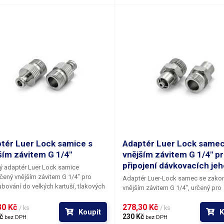
tér Luer Lock samice s
Adaptér Luer Lock samec
ším závitem G 1/4"
vnějším závitem G 1/4" p
připojení dávkovacích jeh
ý adaptér Luer Lock samice
čený
vnějším závitem G 1/4"
pro
Adaptér Luer-Lock samec se zako
bování do velkých kartuší, tlakových
vnějším závitem G 1/4"
, určený pro
či do dalších adaptérů se závitem G
zašroubování do otvorů s vnitřním 
Díky použitému materiálu je výsledné
0 Kč 
278,30 Kč 
G 1/4". Pro snadné dotažení adapté
/ ks
/ ks
Koupit
K
í velice pevné. Luer-Lock adaptér má
č 
tvarován do tvaru matice, kterou lz
230 Kč 
bez DPH
bez DPH