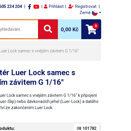
605 234 204
Přihlásit
Registrovat
Země
0
0,00 Kč
Luer Lock samec s vnějším závitem G 1/16"
tér Luer Lock samec s
ím závitem G 1/16"
uer Lock samec s vnějším závitem G 1/16" k připojení
uer-Slip) nebo dávkovacích jehel (Luer-Lock) a dalšího
ství ze zakončením Luer Lock.
oduktu:
101782