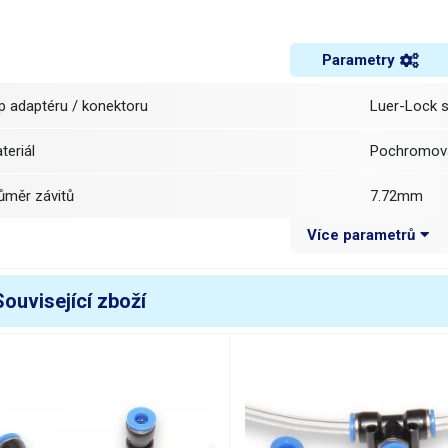
Parametry
yp adaptéru / konektoru
Luer-Lock s
ateriál
Pochromov
růměr závitů
7.72mm
Více parametrů
élka
19.44mm
áha balení [kg]:
0.007 kg
Související zboží