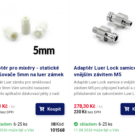
tér pro mixéry - statické
Adaptér Luer Lock samic
ovače 5mm na luer zámek
vnějším závitem M5
ér Luer zámku pro směšovací
Adaptér Luer Lock samice s vnější
e
5mm
Vám umožní nasazení
závitem M5
pro připojení kartuší a 
liv aplikační dávkovací jehly z naší
příslušenství ze zakončením Luer 
y na statické směšovače - mixéry se
samec. Adaptér má po obvodu vy
vitou špičkou. Tato redukce je
drážky pro snadnější utažení. Typ adaptéru
 Kč 
278,30 Kč 
/ ks
/ ks
Koupit
K
á pro Směšovač MA6-17 a Statický
/ konektoru: Luer-Lock samice - vn
 
230 Kč 
bez DPH
bez DPH
vač MA6-21.
závit Délka: 20.92mm Materiál:
Pochromovaná mosaz
ladem
6-25 ks
Kód:
skladem
6-25 ks
101568
2026 může být u Vás
11.08.2026 může být u Vás