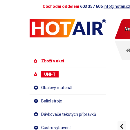
Obchodní oddělení
603 357 606
info@hotair.c
No
Zboží v akci
UNI-T
Obalový materiál
Balicí stroje
Dávkovače tekutých přípravků
Gastro vybavení