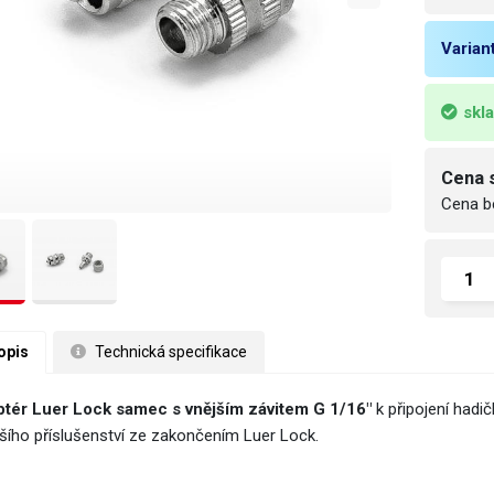
Varian
skl
Cena 
Cena b
opis
 Technická specifikace
tér Luer Lock samec s vnějším závitem G 1/16"
k připojení hadič
lšího příslušenství ze zakončením Luer Lock.