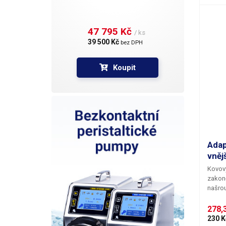
47 795 Kč 
/ ks
39 500 Kč 
bez DPH
Koupit
Adap
vněj
Kovov
zakon
našrou
nádob 
1/4". 
278,3
spojen
230 K