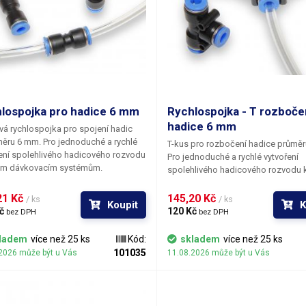
lospojka pro hadice 6 mm
Rychlospojka - T rozboče
hadice 6 mm
vá rychlospojka pro spojení hadic
ěru 6 mm. Pro jednoduché a rychlé
T-kus pro rozbočení hadice průmě
ení spolehlivého hadicového rozvodu
Pro jednoduché a rychlé vytvoření
em dávkovacím systémům.
spolehlivého hadicového rozvodu 
dávkovacím systémům.
1 Kč 
145,20 Kč 
/ ks
/ ks
Koupit
K
č 
120 Kč 
bez DPH
bez DPH
ladem
více než 25 ks
Kód:
skladem
více než 25 ks
101035
2026 může být u Vás
11.08.2026 může být u Vás