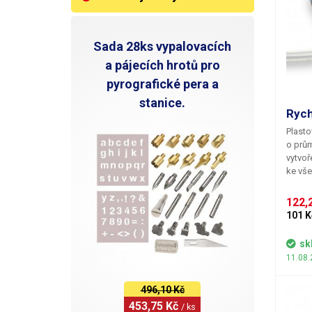
Sada 28ks vypalovacích
a pájecích hrotů pro
pyrografické pera a
stanice.
Rych
Plasto
o prům
vytvoř
ke vš
122,2
101 K
sk
11.08.
496,10 Kč
453,75 Kč 
/ ks