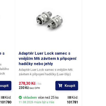
e s
Adaptér Luer Lock samec s
vnějším M6 závitem k připojení
hadičky nebo jehly
m
dalšího
Adaptér Luer Lock samec s vnějším M6
Lock
závitem
k připojení hadičky (Luer-Slip)
broušené
nebo dávkovacích jehel (Luer-Lock) a
278,30 Kč 
dalšího příslušenství ze zakončením Luer
/ ks
oupit
Koupit
ější M5
Lock. Typ adaptéru / konektoru: Luer-Lock
230 Kč 
bez DPH
samec - vnější M6 závit Délka: 19.66mm
Materiál: Pochromovaná mosaz
Kód:
skladem
více než 25 ks
Kód:
101780
101781
11.08.2026 může být u Vás