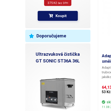
375 Kč 
bez DPH
Koupit
Doporučujeme
Ultrazvuková čistička
Adap
GT SONIC ST36A 36L
směš
Adapt
trubic
jakéko
nabídk
stupňo
64,13
vhodn
53 Kč
směšo
sk
11.08.