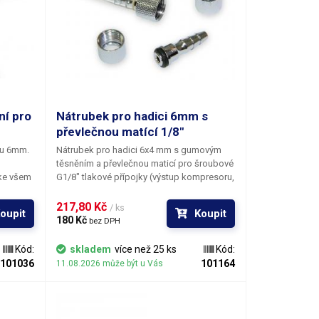
ní pro
Nátrubek pro hadici 6mm s
převlečnou matící 1/8"
ru 6mm.
Nátrubek pro hadici 6x4 mm s gumovým
těsněním a převlečnou maticí pro šroubové
ke všem
G1/8" tlakové přípojky (výstup kompresoru,
stříkací pistole). Set sestává z jednoho
nátrubku a jedné převlečné matice.
217,80 Kč 
/ ks
oupit
Koupit
180 Kč 
bez DPH
Kód:
skladem
více než 25 ks
Kód:
101036
101164
11.08.2026 může být u Vás