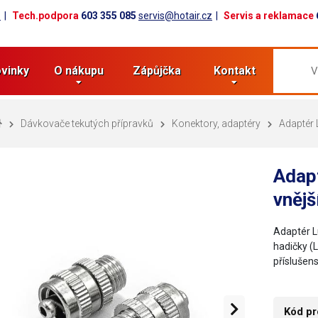
z
Tech.podpora
603 355 085
servis@hotair.cz
Servis a reklamace
vinky
O nákupu
Zápůjčka
Kontakt
Dávkovače tekutých přípravků
Konektory, adaptéry
Adaptér 
Adap
vnějš
Adaptér L
hadičky (L
příslušen
Kód pr