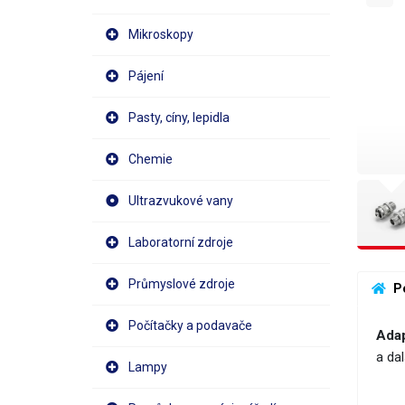
Mikroskopy
Pájení
Pasty, cíny, lepidla
Chemie
Ultrazvukové vany
Laboratorní zdroje
Průmyslové zdroje
 P
Počítačky a podavače
Adap
a da
Lampy