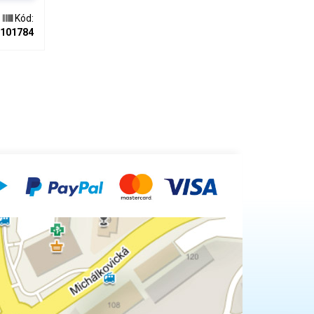
áhnout maticovým klíčem č. 14.
Kód:
101784