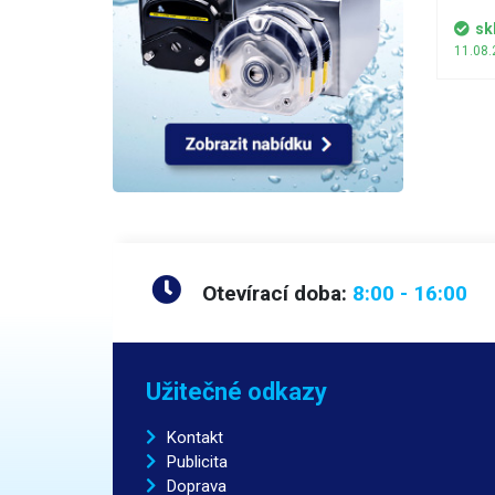
po ob
snadně
sk
11.08.
Otevírací doba:
8:00 - 16:00
Užitečné odkazy
Kontakt
Publicita
Doprava