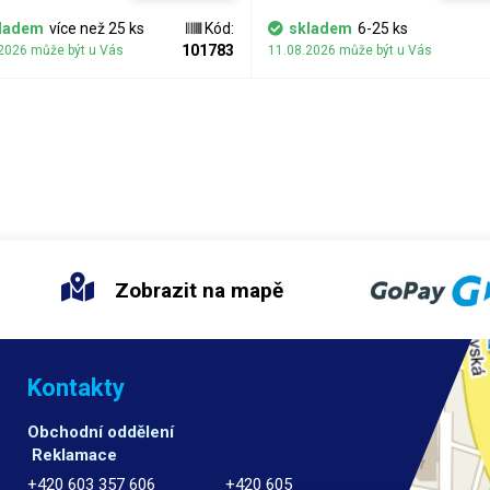
vodu vybroušené drážky pro
dot
jší instalaci.
ladem
více než 25 ks
Kód:
skladem
6-25 ks
101783
2026 může být u Vás
11.08.2026 může být u Vás
Zobrazit na mapě
Kontakty
Obchodní oddělení
Reklamace
+420 603 357 606 +420 605