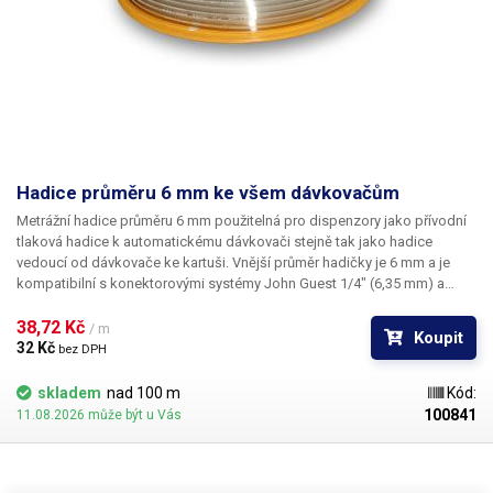
Hadice průměru 6 mm ke všem dávkovačům
Metrážní hadice průměru 6 mm použitelná pro dispenzory jako přívodní
tlaková hadice k automatickému dávkovači stejně tak jako hadice
vedoucí od dávkovače ke kartuši. Vnější průměr hadičky je 6 mm a je
kompatibilní s konektorovými systémy John Guest 1/4" (6,35 mm) a
evropskými rozvody 6 mm. Na vstupu i na výstupu dávkovačů kapalin je
stejný rychloupínací konektor.
38,72 Kč 
/ m
Koupit
32 Kč 
bez DPH
skladem
nad 100 m
Kód:
100841
11.08.2026 může být u Vás