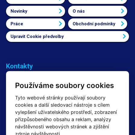
Novinky
O nás
Práce
Obchodní podmínky
Upravit Cookie předvolby
Kontakty
Obchodní oddělení Reklamace
Používáme soubory cookies
+420 603 357 606 +420 605 234 204
info@hotair.cz
Tyto webové stránky používají soubory
Fakturační a expediční oddělení
cookies a další sledovací nástroje s cílem
+420 605 259 759
vylepšení uživatelského prostředí, zobrazení
(Po–Pá: 7:30 – 15:00)
přizpůsobeného obsahu a reklam, analýzy
Technické oddělení
návštěvnosti webových stránek a zjištění
+420 603 355 085
(Po–Pá: 8:00 – 16:00)
zdroje návštěvnosti.
servis@hotair.cz