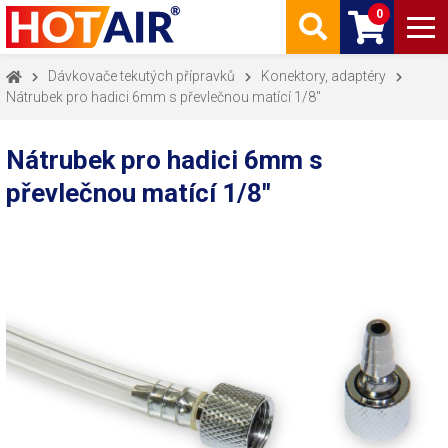
0
Dávkovače tekutých přípravků
Konektory, adaptéry
Nátrubek pro hadici 6mm s převlečnou matící 1/8"
Nátrubek pro hadici 6mm s
převlečnou matící 1/8"