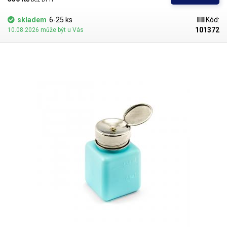
kapalin s plastovou nádobkou
.
skladem
6-25 ks
Kód:
101372
10.08.2026 může být u Vás