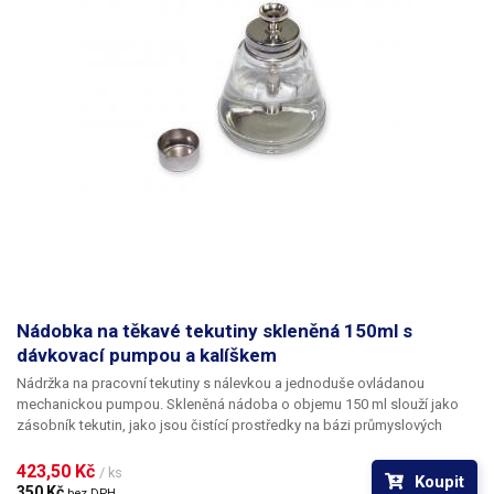
Nádobka na těkavé tekutiny skleněná 150ml s
dávkovací pumpou a kalíškem
Nádržka na pracovní tekutiny s nálevkou a jednoduše ovládanou
mechanickou pumpou. Skleněná nádoba o objemu 150 ml slouží jako
zásobník tekutin, jako jsou čistící prostředky na bázi průmyslových
rozpouštědel, ředidel, alkoholových čističů a podobně. Skleněná nádrž
dovoluje dávkování chemikálií, které by nebylo možné dlouhodobě
423,50 Kč 
/ ks
Koupit
uchovávat v plastu a představuje tak odolnější variantu
dávkovače
350 Kč 
bez DPH