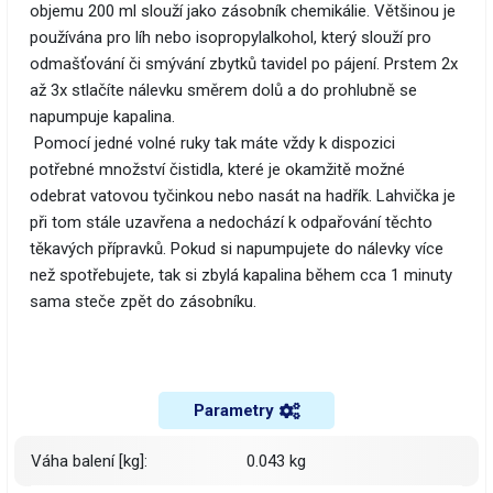
objemu 200 ml slouží jako zásobník chemikálie. Většinou je
používána pro líh nebo isopropylalkohol, který slouží pro
odmašťování či smývání zbytků tavidel po pájení. Prstem 2x
až 3x stlačíte nálevku směrem dolů a do prohlubně se
napumpuje kapalina.
Pomocí jedné volné ruky tak máte vždy k dispozici
potřebné množství čistidla, které je okamžitě možné
odebrat vatovou tyčinkou nebo nasát na hadřík. Lahvička je
při tom stále uzavřena a nedochází k odpařování těchto
těkavých přípravků. Pokud si napumpujete do nálevky více
než spotřebujete, tak si zbylá kapalina během cca 1 minuty
sama steče zpět do zásobníku.
Parametry
Váha balení [kg]:
0.043 kg