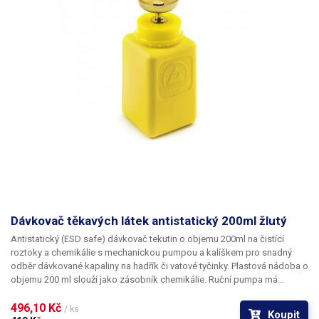
benzín, ředidlo a další hořlavé látky či nehořlavé látky. Odpor: 1012 Ω/sq
Objem: 150ml Materiál: ESD HDPE s disipativními vlastnostmi Barva:
modrá
Dávkovač těkavých látek antistatický 200ml žlutý
Antistatický (ESD safe) dávkovač tekutin o objemu 200ml
na čistící
roztoky a chemikálie
s mechanickou pumpou a kalíškem
pro snadný
odběr dávkované kapaliny na hadřík či vatové tyčinky. Plastová nádoba o
objemu 200 ml slouží jako zásobník chemikálie. Ruční pumpa má
vyústění ve středu kalichu a ovládá se velice jednoduše. Prstem či
hadříkem 2x až 3x stlačíte hlavu směrem dolů a do vaničky se
496,10 Kč 
/ ks
Koupit