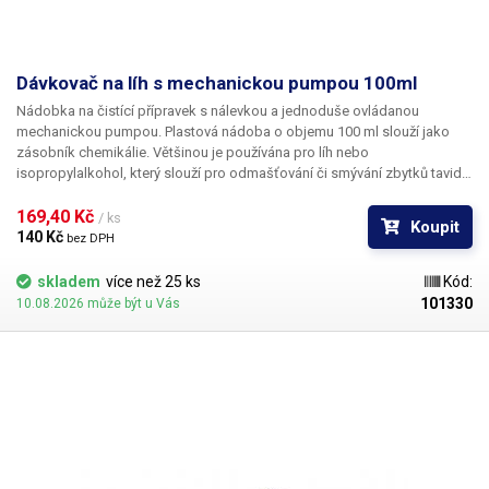
Dávkovač na líh s mechanickou pumpou 100ml
Nádobka na čistící přípravek s nálevkou a jednoduše ovládanou
mechanickou pumpou. Plastová nádoba o objemu 100 ml slouží jako
zásobník chemikálie. Většinou je používána pro líh nebo
isopropylalkohol, který slouží pro odmašťování či smývání zbytků tavidel
po pájení. Prstem 2x až 3x stlačíte nálevku směrem dolů a do prohlubně
se napumpuje kapalina.
169,40 Kč 
/ ks
Koupit
140 Kč 
bez DPH
skladem
více než 25 ks
Kód:
101330
10.08.2026 může být u Vás