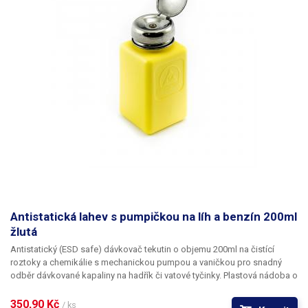
benzín, ředidlo a další hořlavé látky či nehořlavé látky. Odpor: 1010 Ω/sq
Objem: 150ml Materiál: ESD HDPE s disipativními vlastnostmi Barva:
růžová
Antistatická lahev s pumpičkou na líh a benzín 200ml
žlutá
Antistatický (ESD safe) dávkovač tekutin o objemu 200ml
na čistící
roztoky a chemikálie
s mechanickou pumpou
a vaničkou pro snadný
odběr dávkované kapaliny na hadřík či vatové tyčinky. Plastová nádoba o
objemu 200 ml slouží jako zásobník chemikálie. Ruční pumpa má
vyústění ve středu vaničky a ovládá se velice jednoduše. Prstem či
350,90 Kč 
/ ks