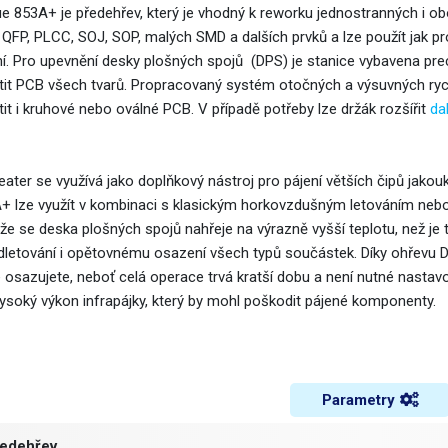
ue 853A+ je předehřev, který je vhodný k reworku jednostranných i 
, QFP, PLCC, SOJ, SOP, malých SMD a dalších prvků a lze použít jak pr
ní. Pro upevnění desky plošných spojů (DPS) je stanice vybavena pr
tit PCB všech tvarů. Propracovaný systém otočných a výsuvných ry
tit i kruhové nebo oválné PCB. V případě potřeby lze držák rozšířit
da
eater se využívá jako doplňkový nástroj pro pájení větších čipů jakou
+ lze využít v kombinaci s klasickým horkovzdušným letováním nebo s 
 že se deska plošných spojů nahřeje na výrazně vyšší teplotu, než je 
odletování i opětovnému osazení všech typů součástek. Díky ohřevu 
é osazujete, neboť celá operace trvá kratší dobu a není nutné nasta
vysoký výkon infrapájky, který by mohl poškodit pájené komponenty.
Parametry
edehřev