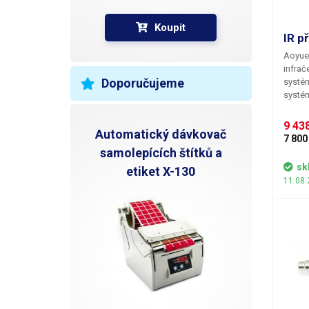
Koupit
IR p
Aoyue
infrač
Doporučujeme
systém
systém
univer
(PCB)
9 438
Automatický dávkovač
proved
7 800
topný 
samolepících štítků a
kteréh
sk
etiket X-130
rozmez
11.08.
třemi 
quart
extern
monito
monitor
853A++
jednos
rework
SOJ, S
použít