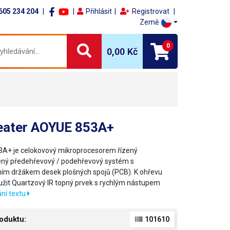
605 234 204
Přihlásit
Registrovat
Země
0
0,00 Kč
eater AOYUE 853A+
A+ je celokovový mikroprocesorem řízený
ený předehřevový / podehřevový systém s
ním držákem desek plošných spojů (PCB). K ohřevu
užit Quartzový IR topný prvek s rychlým nástupem
ní textu
oduktu:
101610