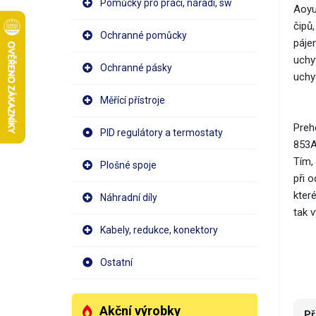
Pomůcky pro práci, nářadí, sw
​Aoy
čipů
Ochranné pomůcky
páje
uchy
Ochranné pásky
uchy
Měřící přístroje
​Preh
PID regulátory a termostaty
853A
Tím,
Plošné spoje
při 
kter
Náhradní díly
tak 
Kabely, redukce, konektory
Ostatní
Akční výrobky
Př