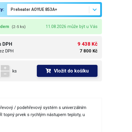
ty:
adem
11.08.2026 může být u Vás
(2-5 ks)
9 438 Kč
s DPH
ez DPH
7 800 Kč
Vložit do košíku
ks
řevový / podehřevový systém s univerzálním
R topný prvek s rychlým nástupem teploty, u