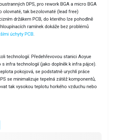
oboustranných DPS, pro rework BGA a micro BGA
o olovnaté, tak bezolovnaté (lead free)
ecizním držákem PCB, do kterého lze pohodlně
chloupínacích ramínek dokáže bez problémů
lšími úchyty PCB
.
koli technologií. Předehřevovou stanici Aoyue
infra technologií (jako doplněk k infra pájce).
teplota pokojová, se podstatně urychlí práce
DPS se minimalizuje tepelná zátěž komponentů,
vovat tak vysokou teplotu horkého vzduchu nebo