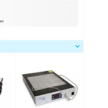
mm
plej)
čítky)
65 mm