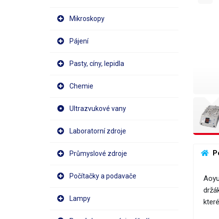
Mikroskopy
Pájení
Pasty, cíny, lepidla
Chemie
Ultrazvukové vany
Laboratorní zdroje
 P
Průmyslové zdroje
Počítačky a podavače
Aoyu
držá
Lampy
které