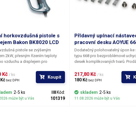
free) pájení.
ústrojí) Maximální rozměr pro uchy
desky do držáku (držák je nastavitel
165x210mm
í horkovzdušná pistole s
Přídavný upínací nástave
lejem Bakon BK8020 LCD
pracovní desku AOYUE 6
vzdušná pistole se zvýšeným
Dodatečný polohovatelný úpon ke s
m 2kW, přesným řízením teploty
typu 668 pro bezproblémové uchyc
o vzduchu a displejem pro
desek komplikovaných tvarů. Prod
ování aktuální naměřené teploty u
po kusech - dovybavte se množství
istole. Příkon topné spirály 2kW
je potřebné pro desky, se kterými p
 Kč 
217,80 Kč 
/ ks
/ ks
Koupit
K
je rozsah regulace do 630°C při
 Kč 
180 Kč 
bez DPH
bez DPH
výkonu ventilátoru a průtoku až 500
a minutu. Jedná se o flexibilní hotair
ladem
2-5 ks
Kód:
skladem
2-5 ks
 použitelný jako opalovací pistole,
101319
2026 může být u Vás
11.08.2026 může být u Vás
ka plastů a jako horkovzduch pro
k velkorozměrných BGA obvodů.
la teploty je esenciální zejména pro
využití při sváření plastů.