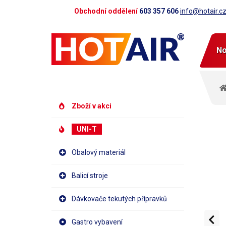
Obchodní oddělení
603 357 606
info@hotair.c
No
Zboží v akci
UNI-T
Obalový materiál
Balicí stroje
Dávkovače tekutých přípravků
Gastro vybavení