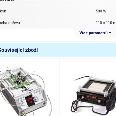
ýkon
500 W
locha ohřevu
110 x 110 
Více parametrů
kazatel teploty
digitální (dis
vládání teploty
digitální (tla
Související zboží
ozsah regulace teploty
80 - 380 °C
fra zářič
Quartz
ozměry (šířka - výška - hloubka) [mm]
190-155-2
motnost
1.85 kg
apájecí napětí
230/50Hz
áha balení [kg]:
2.365 kg