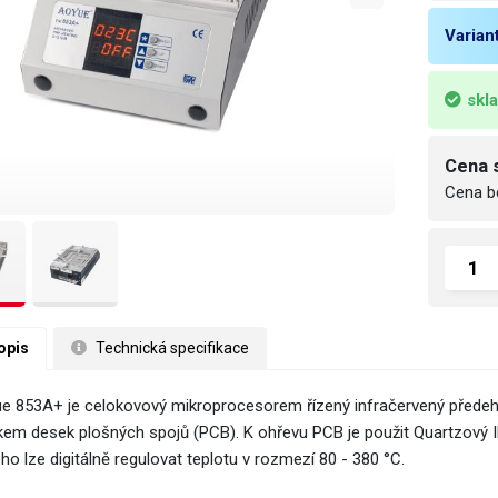
Varian
skl
Cena 
Cena b
opis
 Technická specifikace
e 853A+ je celokovový mikroprocesorem řízený infračervený předeh
kem desek plošných spojů (PCB). K ohřevu PCB je použit Quartzový I
ho lze digitálně regulovat teplotu v rozmezí 80 - 380 °C.