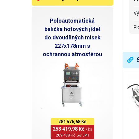
V
Poloautomatická
P
balička hotových jídel
do dvoudílných misek
U
227x178mm s
ochrannou atmosférou
O
R
In
R
H
281 576,68 Kč
N
253 419,98 Kč 
/ ks
209 438 Kč 
bez DPH
V