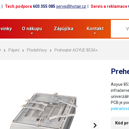
z
Tech.podpora
603 355 085
servis@hotair.cz
Servis a reklamace
vinky
O nákupu
Zápůjčka
Kontakt
Pájení
Předehřevy
Preheater AOYUE 853A+
Preh
Aoyue 853
infračerv
univerzál
PCB je po
pokračová
Kód pr