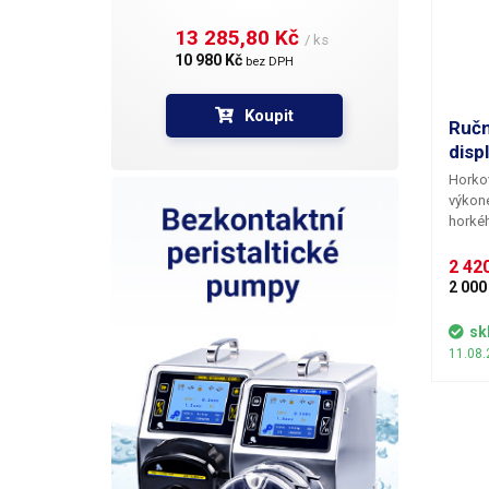
(lead 
13 285,80 Kč 
/ ks
10 980 Kč 
bez DPH
Koupit
Ručn
disp
Horko
výkone
horkéh
zobraz
ústí p
2 420
zaruču
2 000
plném 
litrů z
sk
systém
11.08.
svářeč
rewor
Kontro