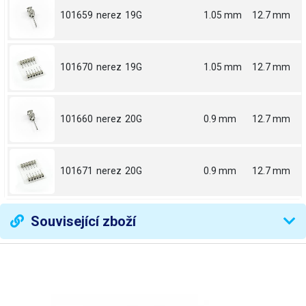
101659
nerez
19G
1.05 mm
12.7 mm
101670
nerez
19G
1.05 mm
12.7 mm
101660
nerez
20G
0.9 mm
12.7 mm
101671
nerez
20G
0.9 mm
12.7 mm
Související zboží