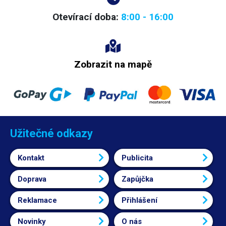
Otevírací doba:
8:00 - 16:00
Zobrazit na mapě
Užitečné odkazy
Kontakt
Publicita
Doprava
Zapůjčka
Reklamace
Přihlášení
Novinky
O nás