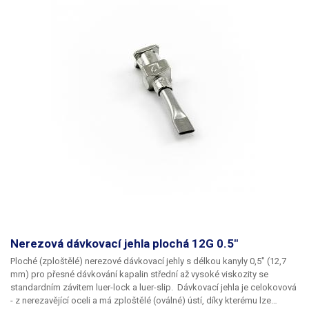
Nerezová dávkovací jehla plochá 12G 0.5"
Ploché
(zploštělé)
nerezové dávkovací jehly
s délkou kanyly
0,5"
(12,7
mm) pro přesné dávkování kapalin střední až vysoké viskozity se
standardním závitem
luer-lock
a
luer-slip
. Dávkovací jehla je celokovová
- z nerezavějící oceli a má
zploštělé (oválné) ústí
, díky kterému lze