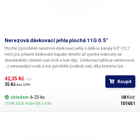
Nerezová dávkovací jehla plochá 11G 0.5"
Ploché
(zploštělé)
nerezové dávkovací jehly
s délkou kanyly
0,5"
(12,7
mm) pro přesné dávkování kapalin střední až vysoké viskozity se
standardním závitem
luer-lock
a
luer-slip
. Dávkovací jehla je celokovová
- z nerezavějící oceli a má
zploštělé (oválné) ústí
, díky kterému lze
nanášet
širokou rovnoměrnou stopu
. Šíře ústí jednotlivých jehel je
uvedena v tabulce. Kapilára nerezové jehly je vyrobena z ušlechtilé
42,35 Kč 
/ ks
Koupit
rafinované oceli a při její výrobě je kladen důraz na kvalitu povrchu a
35 Kč 
bez DPH
přesné dodržení vnitřních průměrů. Povrch kapiláry je elektrolyticky
leštěn.
skladem
6-25 ks
Kód:
101651
10.08.2026 může být u Vás