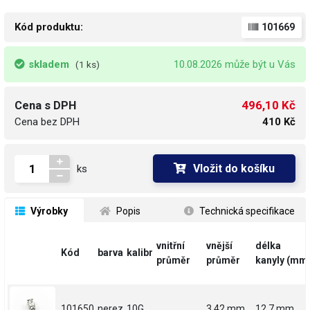
Kód produktu:
101669
skladem
10.08.2026 může být u Vás
(1 ks)
496,10 Kč
Cena s DPH
Cena bez DPH
410 Kč
Vložit do košíku
ks
 Výrobky
 Popis
 Technická specifikace
vnitřní
vnější
délka
Kód
barva
kalibr
průměr
průměr
kanyly (mm
101650
nerez
10G
3.42 mm
12.7 mm