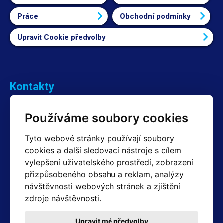
Práce
Obchodní podmínky
Upravit Cookie předvolby
Kontakty
Obchodní oddělení Reklamace
Používáme soubory cookies
+420 603 357 606 +420 605 234 204
info@hotair.cz
Tyto webové stránky používají soubory
Fakturační a expediční oddělení
cookies a další sledovací nástroje s cílem
+420 605 259 759
vylepšení uživatelského prostředí, zobrazení
(Po–Pá: 7:30 – 15:00)
přizpůsobeného obsahu a reklam, analýzy
Technické oddělení
návštěvnosti webových stránek a zjištění
+420 603 355 085
(Po–Pá: 8:00 – 16:00)
zdroje návštěvnosti.
servis@hotair.cz
Výdej zboží (Ostrava): Po-Pá: 8:00 - 16:00
Upravit mé předvolby