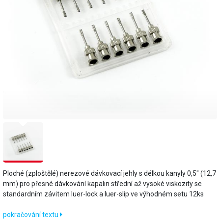
Ploché (zploštělé) nerezové dávkovací jehly s délkou kanyly 0,5" (12,7
mm) pro přesné dávkování kapalin střední až vysoké viskozity se
standardním závitem luer-lock a luer-slip ve výhodném setu 12ks
pokračování textu