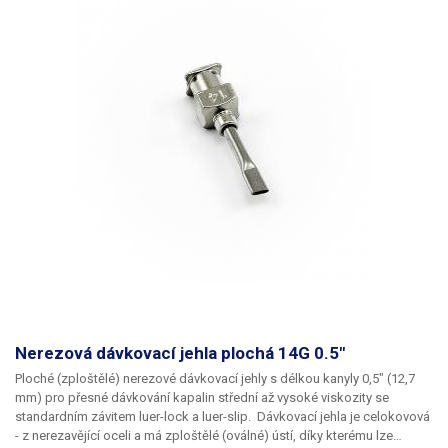
Nerezová dávkovací jehla plochá 14G 0.5"
Ploché
(zploštělé)
nerezové dávkovací jehly
s délkou kanyly
0,5"
(12,7
mm) pro přesné dávkování kapalin střední až vysoké viskozity se
standardním závitem
luer-lock
a
luer-slip
. Dávkovací jehla je celokovová
- z nerezavějící oceli a má
zploštělé (oválné) ústí
, díky kterému lze