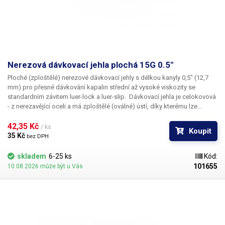
Nerezová dávkovací jehla plochá 15G 0.5"
Ploché
(zploštělé)
nerezové dávkovací jehly
s délkou kanyly
0,5"
(12,7
mm) pro přesné dávkování kapalin střední až vysoké viskozity se
standardním závitem
luer-lock
a
luer-slip
. Dávkovací jehla je celokovová
- z nerezavějící oceli a má
zploštělé (oválné) ústí
, díky kterému lze
nanášet
širokou rovnoměrnou stopu
. Šíře ústí jednotlivých jehel je
uvedena v tabulce. Kapilára nerezové jehly je vyrobena z ušlechtilé
42,35 Kč 
/ ks
Koupit
rafinované oceli a při její výrobě je kladen důraz na kvalitu povrchu a
35 Kč 
bez DPH
přesné dodržení vnitřních průměrů. Povrch kapiláry je elektrolyticky
leštěn.
skladem
6-25 ks
Kód:
101655
10.08.2026 může být u Vás