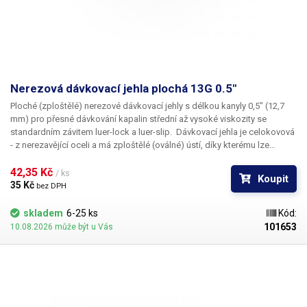
Nerezová dávkovací jehla plochá 13G 0.5"
Ploché
(zploštělé)
nerezové dávkovací jehly
s délkou kanyly
0,5"
(12,7
mm) pro přesné dávkování kapalin střední až vysoké viskozity se
standardním závitem
luer-lock
a
luer-slip
. Dávkovací jehla je celokovová
- z nerezavějící oceli a má
zploštělé (oválné) ústí
, díky kterému lze
nanášet
širokou rovnoměrnou stopu
. Šíře ústí jednotlivých jehel je
uvedena v tabulce. Kapilára nerezové jehly je vyrobena z ušlechtilé
42,35 Kč 
/ ks
Koupit
rafinované oceli a při její výrobě je kladen důraz na kvalitu povrchu a
35 Kč 
bez DPH
přesné dodržení vnitřních průměrů. Povrch kapiláry je elektrolyticky
leštěn.
skladem
6-25 ks
Kód:
101653
10.08.2026 může být u Vás