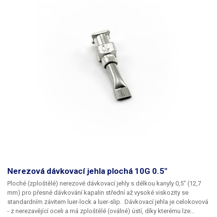
Nerezová dávkovací jehla plochá 10G 0.5"
Ploché
(zploštělé)
nerezové dávkovací jehly
s délkou kanyly
0,5"
(12,7
mm) pro přesné dávkování kapalin střední až vysoké viskozity se
standardním závitem
luer-lock
a
luer-slip
. Dávkovací jehla je celokovová
- z nerezavějící oceli a má
zploštělé (oválné) ústí
, díky kterému lze