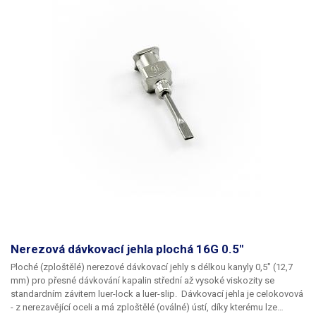
Nerezová dávkovací jehla plochá 16G 0.5"
Ploché
(zploštělé)
nerezové dávkovací jehly
s délkou kanyly
0,5"
(12,7
mm) pro přesné dávkování kapalin střední až vysoké viskozity se
standardním závitem
luer-lock
a
luer-slip
. Dávkovací jehla je celokovová
- z nerezavějící oceli a má
zploštělé (oválné) ústí
, díky kterému lze