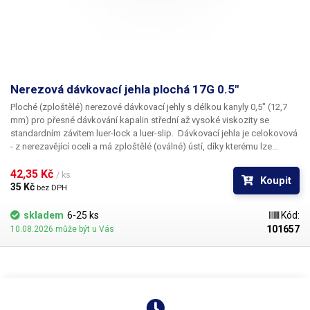
Nerezová dávkovací jehla plochá 17G 0.5"
Ploché
(zploštělé)
nerezové dávkovací jehly
s délkou kanyly
0,5"
(12,7
mm) pro přesné dávkování kapalin střední až vysoké viskozity se
standardním závitem
luer-lock
a
luer-slip
. Dávkovací jehla je celokovová
- z nerezavějící oceli a má
zploštělé (oválné) ústí
, díky kterému lze
nanášet
širokou rovnoměrnou stopu
. Šíře ústí jednotlivých jehel je
uvedena v tabulce. Kapilára nerezové jehly je vyrobena z ušlechtilé
42,35 Kč 
/ ks
Koupit
rafinované oceli a při její výrobě je kladen důraz na kvalitu povrchu a
35 Kč 
bez DPH
přesné dodržení vnitřních průměrů. Povrch kapiláry je elektrolyticky
leštěn.
skladem
6-25 ks
Kód:
101657
10.08.2026 může být u Vás