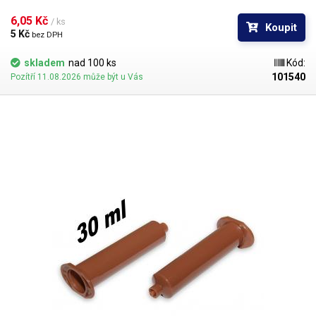
pístu do kartuše je její obsah spolehlivě vzduchotěsně uzavřen.
6,05 Kč 
/ ks
Koupit
5 Kč 
bez DPH
skladem
nad 100 ks
Kód:
101540
Pozítří 11.08.2026 může být u Vás