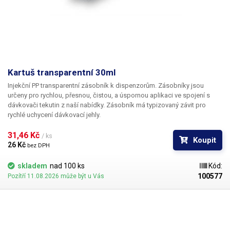
Kartuš transparentní 30ml
Injekční PP transparentní zásobník k dispenzorům. Zásobníky jsou
určeny pro rychlou, přesnou, čistou, a úspornou aplikaci ve spojení s
dávkovači tekutin z naší nabídky. Zásobník má typizovaný závit pro
rychlé uchycení dávkovací jehly.
31,46 Kč 
/ ks
Koupit
26 Kč 
bez DPH
skladem
nad 100 ks
Kód:
100577
Pozítří 11.08.2026 může být u Vás