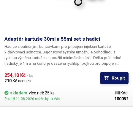
Adaptér kartuše 30ml a 55ml set s hadicí
Hadice s patřičnými koncovkami pro připojení injekční kartuše
k dávkovací jednotce. Bajonetový systém umožňuje pohodlnou a
rychlou výměnu kartuše za použití minimálního úsilí. Délka průhledné
hadičky je 1m a na konci je osazena rychlopřípojkou pro připojení
k dispenzeru. Součástí je gumový těsnící o-kroužek.
254,10 Kč 
/ ks
Koupit
210 Kč 
bez DPH
skladem
více než 25 ks
Kód:
100052
Pozítří 11.08.2026 může být u Vás