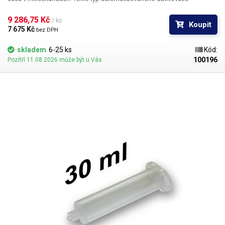
kapalných přípravků patří k nejpreciznějším v naší nabídce. Díky širokým
možnostem nastavení mnoha parametrů vždy dosáhnete správného
9 286,75 Kč 
/ ks
Koupit
seřízení dle požadavků vaší aplikace. Všechny parametry jsou řízeny
7 675 Kč 
bez DPH
plně digitálně.
skladem
6-25 ks
Kód:
100196
Pozítří 11.08.2026 může být u Vás