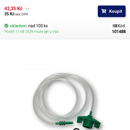
kartuše zaručuje dokonalý kontakt s pístem a nízkou frikci, což je
předpokladem pro maximální přesnost a opakovatelnost i těch
42,35 Kč 
/ ks
Koupit
nejmenších dávek.
35 Kč 
bez DPH
skladem
nad 100 ks
Kód:
101488
Pozítří 11.08.2026 může být u Vás