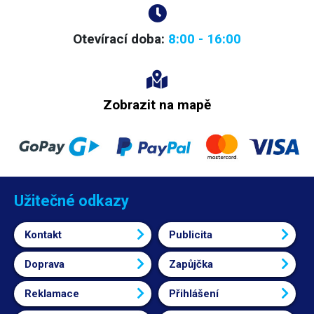
Otevírací doba:
8:00 - 16:00
Zobrazit na mapě
Užitečné odkazy
Kontakt
Publicita
Doprava
Zapůjčka
Reklamace
Přihlášení