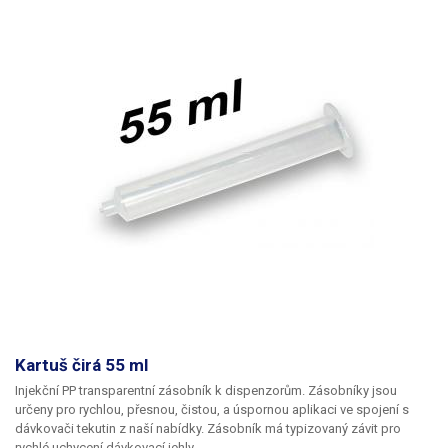
Kartuš čirá 55 ml
Injekční PP transparentní zásobník k dispenzorům. Zásobníky jsou
určeny pro rychlou, přesnou, čistou, a úspornou aplikaci ve spojení s
dávkovači tekutin z naší nabídky. Zásobník má typizovaný závit pro
rychlé uchycení dávkovací jehly.