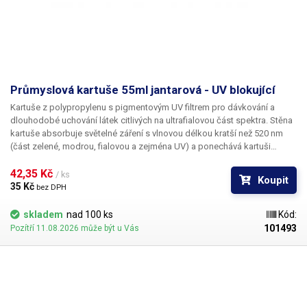
Průmyslová kartuše 55ml jantarová - UV blokující
Kartuše z polypropylenu s pigmentovým UV filtrem pro dávkování a
dlouhodobé uchování látek citlivých na ultrafialovou část spektra. Stěna
kartuše absorbuje světelné záření s vlnovou délkou kratší než 520 nm
(část zelené, modrou, fialovou a zejména UV) a ponechává kartuši
typickou jantarovou barvu. Propustnost ostatních složek světla je
zachována a proto je možné vizuálně kontrolovat stav hladiny respektive
42,35 Kč 
/ ks
Koupit
polohu pístu.
35 Kč 
bez DPH
skladem
nad 100 ks
Kód:
101493
Pozítří 11.08.2026 může být u Vás