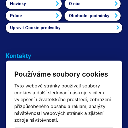
Novinky
O nás
Práce
Obchodní podmínky
Upravit Cookie předvolby
Kontakty
Obchodní oddělení Reklamace
Používáme soubory cookies
+420 603 357 606 +420 605 234 204
info@hotair.cz
Tyto webové stránky používají soubory
Fakturační a expediční oddělení
cookies a další sledovací nástroje s cílem
+420 605 259 759
vylepšení uživatelského prostředí, zobrazení
(Po–Pá: 7:30 – 15:00)
přizpůsobeného obsahu a reklam, analýzy
Technické oddělení
návštěvnosti webových stránek a zjištění
+420 603 355 085
(Po–Pá: 8:00 – 16:00)
zdroje návštěvnosti.
servis@hotair.cz