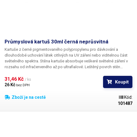
Průmyslová kartuš 30ml černá neprůsvitná
Kartuše z černě pigmentovaného polypropylenu pro dávkování a
dlouhodobé uchování látek citlivých na UV záření nebo viditelnou část
světelného spektra. Stěna kartuše absorbuje veškeré světelné záření v
rozsahu od infračerveného až po ultrafialové. Leštěný povrch stěn
kartuše zaručuje dokonalý kontakt s pístem a nízkou frikci, což je
předpokladem pro maximální přesnost a opakovatelnost i těch
31,46 Kč 
/ ks
Koupit
nejmenších dávek.
26 Kč 
bez DPH
Zboží je na cestě
Kód:
101487