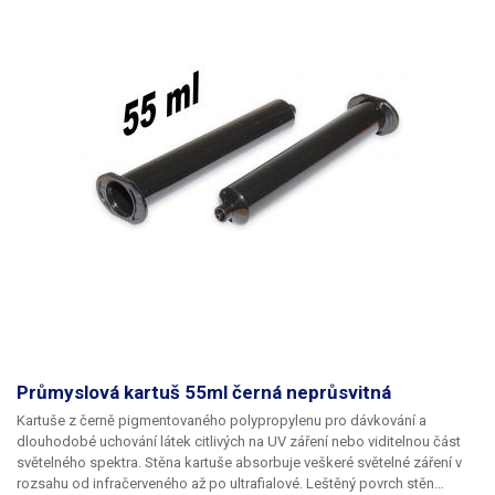
Průmyslová kartuš 55ml černá neprůsvitná
Kartuše z černě pigmentovaného polypropylenu pro dávkování a
dlouhodobé uchování látek citlivých na UV záření nebo viditelnou část
světelného spektra. Stěna kartuše absorbuje veškeré světelné záření v
rozsahu od infračerveného až po ultrafialové. Leštěný povrch stěn