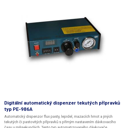
Digitální automatický dispenzer tekutých přípravků
typ PE-986A
Automatický dispenzor flux pasty, lepidel, mazacích hmot a jiných
tekutých či pastovitých přípravků s přímým nastavením dávkovacího
času v milisekundách. Tento typ automatizovaného dávkovače