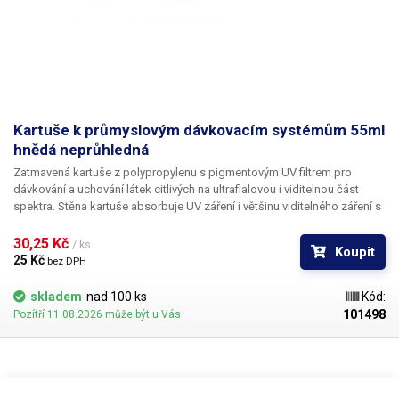
Kartuše k průmyslovým dávkovacím systémům 55ml
hnědá neprůhledná
Zatmavená kartuše z polypropylenu s pigmentovým UV filtrem pro
dávkování a uchování látek citlivých na ultrafialovou i viditelnou část
spektra. Stěna kartuše absorbuje UV záření i většinu viditelného záření s
vlnovou délkou větší než 520 nm a zachovává si při tom částečnou
světelnou propustnost ve spodní části viditelného spektra pro umožnění
30,25 Kč 
/ ks
Koupit
kontroly stavu plnosti kartuše. Kartuše je vhodná pro dávkování látek s
25 Kč 
bez DPH
nízkou fotosenzitivitou ve spodní části spektra.
skladem
nad 100 ks
Kód:
101498
Pozítří 11.08.2026 může být u Vás