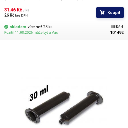
typickou jantarovou barvu. Propustnost ostatních složek světla je
zachována a proto je možné vizuálně kontrolovat stav hladiny respektive
31,46 Kč 
/ ks
Koupit
polohu pístu.
26 Kč 
bez DPH
skladem
více než 25 ks
Kód:
101492
Pozítří 11.08.2026 může být u Vás