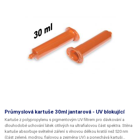
Průmyslová kartuše 30ml jantarová - UV blokující
Kartuše z polypropylenu s pigmentovým UV filtrem pro dávkování a
dlouhodobé uchování látek citlivých na ultrafialovou část spektra. Stěna
kartuše absorbuje světelné záření s vlnovou délkou kratší než 520 nm
(část zelené, modrou, fialovou a zejména UV) a ponechává kartuši