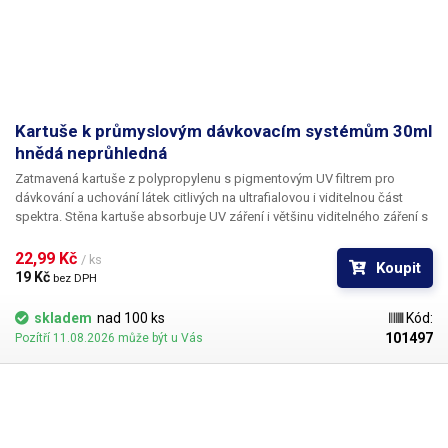
Kartuše k průmyslovým dávkovacím systémům 30ml
hnědá neprůhledná
Zatmavená kartuše z polypropylenu s pigmentovým UV filtrem pro
dávkování a uchování látek citlivých na ultrafialovou i viditelnou část
spektra. Stěna kartuše absorbuje UV záření i většinu viditelného záření s
vlnovou délkou větší než 520 nm a zachovává si při tom částečnou
světelnou propustnost ve spodní části viditelného spektra pro umožnění
22,99 Kč 
/ ks
Koupit
kontroly stavu plnosti kartuše. Kartuše je vhodná pro dávkování látek s
19 Kč 
bez DPH
nízkou fotosenzitivitou ve spodní části spektra.
skladem
nad 100 ks
Kód:
101497
Pozítří 11.08.2026 může být u Vás