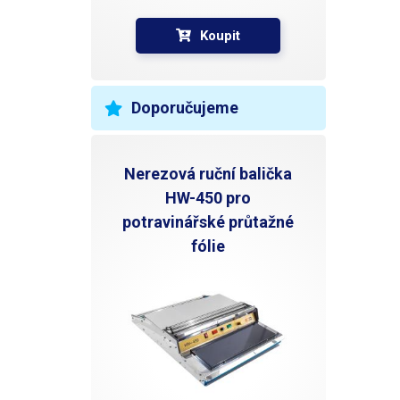
kartuš
pro dv
Koupit
Objem
poměr:
Výrobe
pro lé
Doporučujeme
lékařs
Nerezová ruční balička
HW-450 pro
potravinářské průtažné
fólie