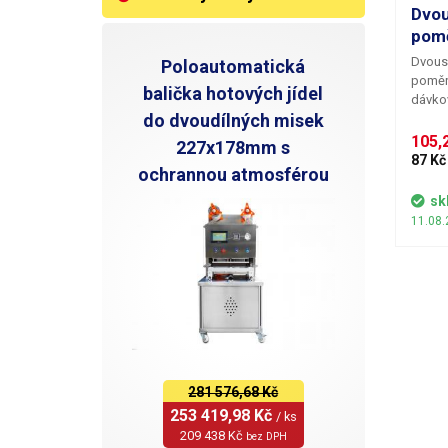
Dvou
pomě
Dvous
Poloautomatická
poměr
balička hotových jídel
dávkov
do dvoudílných misek
epoxid
které 
105,2
227x178mm s
pomoc
87 Kč
ochrannou atmosférou
má leš
dokona
sk
což j
11.08.
přesno
nejmen
spolu 
možné 
znehod
obsahu
oba pí
dokoupit navíc
předev
281 576,68 Kč
dávkov
253 419,98 Kč 
/ ks
pro dv
209 438 Kč 
bez DPH
rovnom