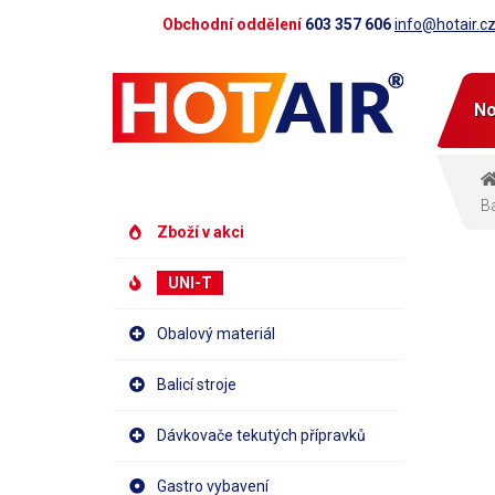
Obchodní oddělení
603 357 606
info@hotair.c
No
Ba
Zboží v akci
UNI-T
Obalový materiál
Balicí stroje
Dávkovače tekutých přípravků
Gastro vybavení