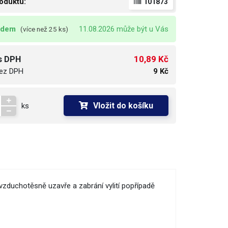
oduktu:
101873
adem
11.08.2026 může být u Vás
(více než 25 ks)
10,89 Kč
s DPH
ez DPH
9 Kč
Vložit do košíku
ks
vzduchotěsně uzavře a zabrání vylití popřípadě