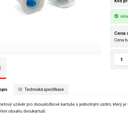
Kód pr
skl
Cena 
Cena b
opis
 Technická specifikace
netový uzávěr pro dvousložkové kartuše s jednotným ústím, který je 
ření obsahu dvoukartuší.