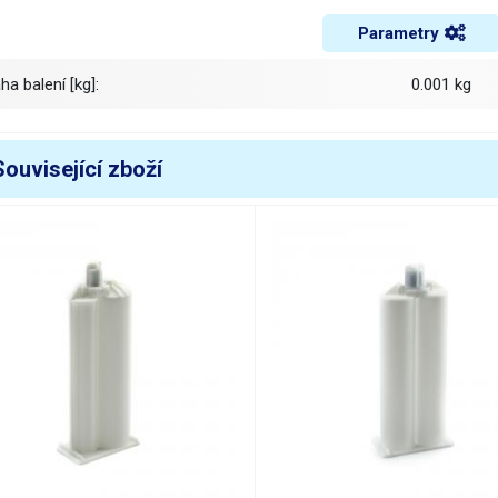
Parametry
áha balení [kg]:
0.001 kg
Související zboží