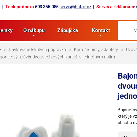
z
Tech.podpora
603 355 085
servis@hotair.cz
Servis a reklamace
vinky
O nákupu
Zápůjčka
Kontakt
Dávkovače tekutých přípravků
Kartuše, písty, adaptéry
Uzávě
jonetový uzávěr dvousložkových kartuší s jednotným ustím
Bajo
dvous
jedn
Bajonetov
který je 
obsahu dv