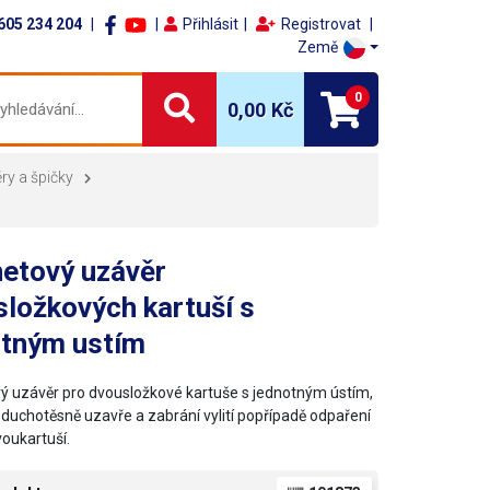
605 234 204
Přihlásit
Registrovat
Země
0
0,00 Kč
ry a špičky
netový uzávěr
ložkových kartuší s
otným ustím
ý uzávěr pro dvousložkové kartuše s jednotným ústím,
vzduchotěsně uzavře a zabrání vylití popřípadě odpaření
oukartuší.