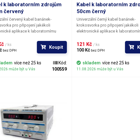
l k laboratorním zdrojům
Kabel k laboratorním zdr
m červený
50cm černý
zální červený kabel banánek-
Univerzální černý kabel banánek-
vorka pro připojení jakékoli
krokosvorka pro připojení jakékoli
onické aplikace k laboratornímu
elektronické aplikace k laboratorn
. Velmi jemně tkané lanko o průřezu
zdroji. Velmi jemně tkané lanko o p
 Spolu s měkkou bužírkou zaručují
1,5mm. Spolu s měkkou bužírkou za
Kč 
121 Kč 
/ ks
/ ks
Koupit
K
 dobrou poddajnost a ohebnost
velmi dobrou poddajnost a ohebno
č 
100 Kč 
bez DPH
bez DPH
. Pro napájení více obvodů je možné
kabelů. Pro napájení více obvodů j
y zasouvat banánky do sebe a
kabely zasouvat banánky do sebe 
ladem
více než 25 ks
Kód:
skladem
více než 25 ks
et v obvodu uzly. K dispozici v
vytvářet v obvodu uzly. K dispozici 
100559
2026 může být u Vás
11.08.2026 může být u Vás
ka barevných provedeních pro
několika barevných provedeních pr
ení polarity: červená, černá, modrá,
rozlišení polarity: červená, černá, 
zelená.
žlutá, zelená.