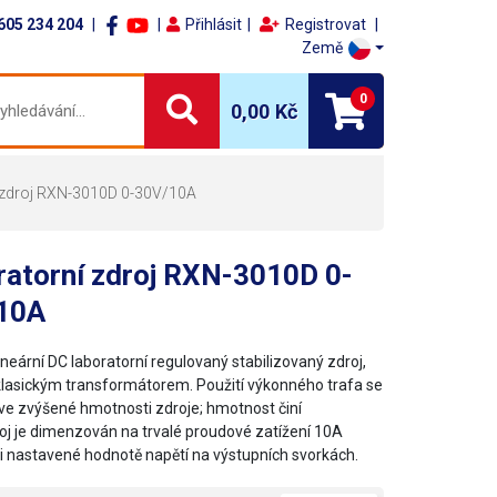
605 234 204
Přihlásit
Registrovat
Země
0
0,00 Kč
 zdroj RXN-3010D 0-30V/10A
ratorní zdroj RXN-3010D 0-
10A
neární DC laboratorní regulovaný stabilizovaný zdroj,
lasickým transformátorem. Použití výkonného trafa se
 ve zvýšené hmotnosti zdroje; hmotnost činí
roj je dimenzován na trvalé proudové zatížení 10A
oli nastavené hodnotě napětí na výstupních svorkách.