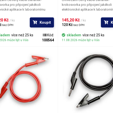
vorka pro připojení jakékoli
krokosvorka pro připojení jakékoli
onické aplikace k laboratornímu
elektronické aplikace k laboratorn
. Velmi jemně tkané lanko o průřezu
zdroji. Velmi jemně tkané lanko o p
 Spolu s měkkou bužírkou zaručují
1,5mm. Spolu s měkkou bužírkou za
0 Kč 
145,20 Kč 
/ ks
/ ks
Koupit
K
 dobrou poddajnost a ohebnost
velmi dobrou poddajnost a ohebno
č 
120 Kč 
bez DPH
bez DPH
. Pro napájení více obvodů je možné
kabelů. Pro napájení více obvodů j
y zasouvat banánky do sebe a
kabely zasouvat banánky do sebe 
ladem
více než 25 ks
Kód:
skladem
více než 25 ks
et v obvodu uzly. K dispozici v
vytvářet v obvodu uzly. K dispozici 
100564
2026 může být u Vás
11.08.2026 může být u Vás
ka barevných provedeních pro
několika barevných provedeních pr
ení polarity: červená, černá, modrá,
rozlišení polarity: červená, černá, 
zelená.
žlutá, zelená.