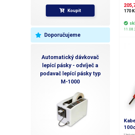
jednou
R
205,7
dobře 
Koupit
170 K
signál
P
Ideáln
sk
zejmén
11.08.
N
Doporučujeme
V
Automatický dávkovač
lepící pásky - odvíječ a
podavač lepící pásky typ
M-1000
Kabe
100
Univer