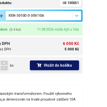
oduktu:
100651
ty:
adem
11.08.2026 může být u Vás
(2-5 ks)
6 050 Kč
s DPH
ez DPH
5 000 Kč
Vložit do košíku
ks
 klasickým transformátorem. Použití výkonného
oj je dimenzován na trvalé proudové zatížení 10A