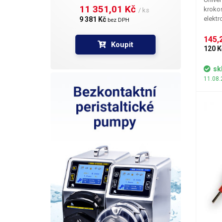
11 351,01 Kč 
krokos
/ ks
elektr
9 381 Kč 
bez DPH
zdroji
1,5mm.
145,2
Koupit
velmi
120 K
kabelů
kabel
sk
vytvář
11.08.
několi
rozliš
žlutá, 