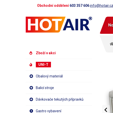
Obchodní oddělení
603 357 606
info@hotair.c
No
Zboží v akci
UNI-T
Obalový materiál
Balicí stroje
Dávkovače tekutých přípravků
Gastro vybavení