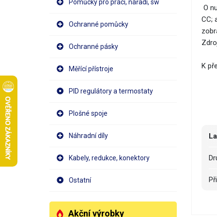
Pomůcky pro práci, nářadí, sw
O nu
CC; 
Ochranné pomůcky
zobr
Zdro
Ochranné pásky
K př
Měřící přístroje
PID regulátory a termostaty
Plošné spoje
Náhradní díly
La
D
Kabely, redukce, konektory
P
Ostatní
P
Akční výrobky