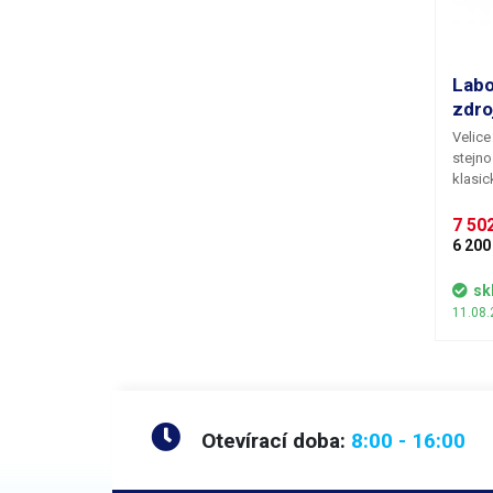
Labo
zdro
Velice
stejn
klasic
použit
se poz
7 502
stabil
6 200
rádiov
které 
sk
signá
11.08.
nebo 
produk
Otevírací doba:
8:00 - 16:00