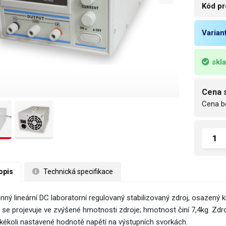
Kód pr
Varian
skl
Cena 
Cena b
opis
 Technická specifikace
nný lineární DC laboratorní regulovaný stabilizovaný zdroj, osazený
a se projevuje ve zvýšené hmotnosti zdroje; hmotnost činí 7,4kg. Zdr
jakékoli nastavené hodnotě napětí na výstupních svorkách.