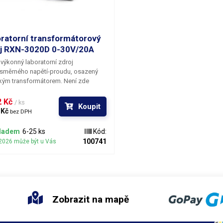
ratorní transformátorový
j RXN-3020D 0-30V/20A
 výkonný laboratorní zdroj
osměrného napětí-proudu, osazený
kým transformátorem. Není zde
a technologie spínaného zdroje, což
itivně projevuje na parametrech
 Kč 
/ ks
Koupit
izovaného napětí. Zejména při vyvíjení
 Kč 
bez DPH
ých komponentů, nebo aplikací,
mohou být negativně ovlivňovány
ladem
6-25 ks
Kód:
lem vysílaným spínaným zdrojem
100741
2026 může být u Vás
signálem zaneseným přímo do
ovaného stabilizovaného napětí.
Zobrazit na mapě