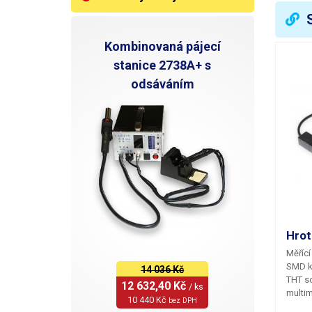
S
R
Kombinovaná pájecí
stanice 2738A+ s
M
odsáváním
R
R
P
P
G
Hrot
Měřící
H
SMD k
14 036 Kč
THT s
12 632,40 Kč 
/ ks
N
multi
10 440 Kč 
bez DPH
elektr