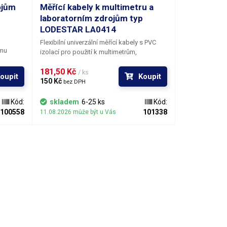
ojům
Měřící kabely k multimetru a
laboratorním zdrojům typ
LODESTAR LA0414
Flexibilní univerzální měřící kabely s PVC
ímu
izolací pro použití k multimetrům,
růřezu
laboratorním zdrojům nebo
ručují
181,50 Kč 
horkovzdušným stanicím s laboratorním
/ ks
oupit
Koupit
st
zdrojem. Na straně připojení kabelů k
150 Kč 
bez DPH
e možné
měřícímu přístroji jsou použity klasické
a
banánky bez ochranné plastové trubičky,
Kód:
skladem
6-25 ks
Kód:
v
což je činí všestranně použitelné pro
100558
101338
11.08.2026 může být u Vás
o
zasunutí do libovolného provedení
modrá,
banánkových vývodů.