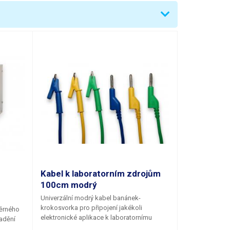
t Voltage)CC (Constant Current)
Kabel k laboratorním zdrojům
100cm modrý
Univerzální modrý kabel banánek-
krokosvorka pro připojení jakékoli
měrného
elektronické aplikace k laboratornímu
adění
zdroji. Velmi jemně tkané lanko o průřezu
pětí