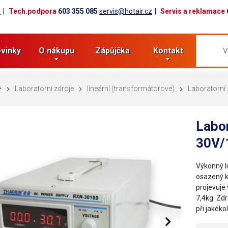
z
Tech.podpora
603 355 085
servis@hotair.cz
Servis a reklamace
vinky
O nákupu
Zápůjčka
Kontakt
Laboratorní zdroje
lineární (transformátorové)
Laboratorní
Labo
30V/
Výkonný li
osazený k
projevuje
7,4kg. Zd
při jakék