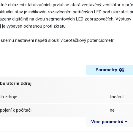
tné chlazení stabilizačních prvků se stará vestavěný ventilátor o p
aktuální stav je indikován rozsvícením patřičných LED pod ukazateli p
azeny digitálně na dvou segmentových LED zobrazovačích. Výstupy z
j je vybaven ochranou proti zkratu.
esnému nastavení napětí slouží víceotáčkový potenciometr.
Parametry
boratorní zdroj
ruh zdroje
lineární
řipojení k počítači
ne
Více parametrů
očet kanálů
1