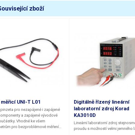
ymetrické napájení
ne
Související zboží
ežim zdroje
CV (Constan
ěřidla
digitální
ozlišení měřidla napětí (dílek) D=
100 mV
ozlišení měřidla proudu (dílek) D=
100 mA
řesnost měření napětí
± 1 %
řesnost měření proudu
± 2 %
alvanické oddělení od sítě
ano
 měřicí UNI-T L01
Digitálně řízený lineární
laboratorní zdroj Korad
 pinzeta pro nezapájené i zapájené
motnost
6.9 kg
KA3010D
omponenty a zapájené vývodové
oučástky. Vhodné ke všem
Lineární laboratorní zdroj stejnos
apájecí napětí
230V/50Hz
metrům pro bezproblémové měření
proudu s možností velmi jemného l
ických veličin malých součástek
stabilizovaného napětí i proudu. Na