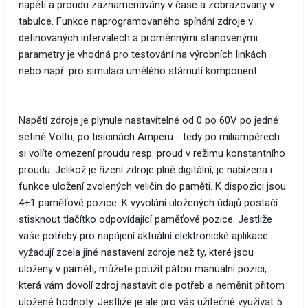
napětí a proudu zaznamenávány v čase a zobrazovány v
tabulce. Funkce naprogramovaného spínání zdroje v
definovaných intervalech a proměnnými stanovenými
parametry je vhodná pro testování na výrobních linkách
nebo např. pro simulaci umělého stárnutí komponent.
Napětí zdroje je plynule nastavitelné od 0 po 60V po jedné
setině Voltu; po tisícinách Ampéru - tedy po miliampérech
si volíte omezení proudu resp. proud v režimu konstantního
proudu. Jelikož je řízení zdroje plně digitální, je nabízena i
funkce uložení zvolených veličin do paměti. K dispozici jsou
4+1 paměťové pozice. K vyvolání uložených údajů postačí
stisknout tlačítko odpovídající paměťové pozice. Jestliže
vaše potřeby pro napájení aktuální elektronické aplikace
vyžadují zcela jiné nastavení zdroje než ty, které jsou
uloženy v paměti, můžete použít pátou manuální pozici,
která vám dovolí zdroj nastavit dle potřeb a neměnit přitom
uložené hodnoty. Jestliže je ale pro vás užitečné využívat 5