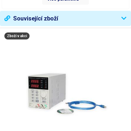
Počet kanálů
1
Symetrické napájení
ne
Související zboží
CV (Constant Voltage)CC
Režim zdroje
(Constant Current)
Zboží v akci
Měřidla
digitální
Rozlišení měřidla napětí
10 mV
(dílek) D=
Rozlišení měřidla proudu
1 mA
(dílek) D=
Přesnost měření napětí
0,5 %
Přesnost měření proudu
± 0,1 %
Zvlnění napětí
< 1 mVrms