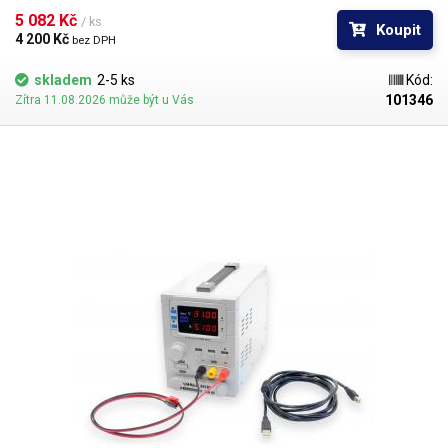
graf odebíraného proudu. Kromě grafu mohou být hodnoty napětí a
5 082 Kč 
/ ks
Koupit
proudu zaznamenávány v čase a zobrazovány v tabulce. Funkce
4 200 Kč 
bez DPH
naprogramovaného spínání zdroje v definovaných intervalech a
proměnnými stanovenými parametry je vhodná pro testování na
skladem
2-5 ks
Kód:
výrobních linkách nebo např. pro simulaci umělého stárnutí komponent.
101346
Zítra 11.08.2026 může být u Vás