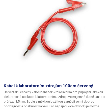
Kabel k laboratorním zdrojům 100cm červený
Univerzální červený kabel banánek-krokosvorka pro připojení jakékoli
elektronické aplikace k laboratornímu zdroji. Velmi jemně tkané lanko o
průřezu 1,5mm. Spolu s měkkou bužírkou zaručují velmi dobrou
poddajnost a ohebnost kabelů. Pro napájení více obvodů je možné
kabely zasouvat banánky do sebe a vytvářet v obvodu uzly. K dispozici v