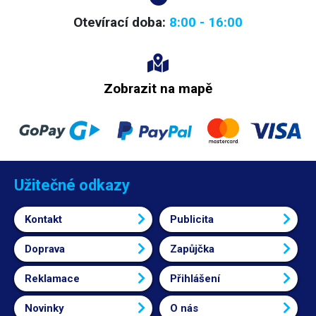
Otevírací doba:
8:00 - 16:00
Zobrazit na mapě
Užitečné odkazy
Kontakt
Publicita
Doprava
Zapůjčka
Reklamace
Přihlášení
Novinky
O nás