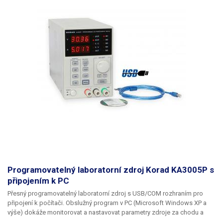
Váha balení [kg]:
5.8 kg
Programovatelný laboratorní zdroj Korad KA3005P s
připojením k PC
Přesný programovatelný laboratorní zdroj s USB/COM rozhraním pro
připojení k počítači. Obslužný program v PC (Microsoft Windows XP a
výše) dokáže monitorovat a nastavovat parametry zdroje za chodu a
vykresluje křivky s průběhem výstupního napětí na svorkách a stejně tak