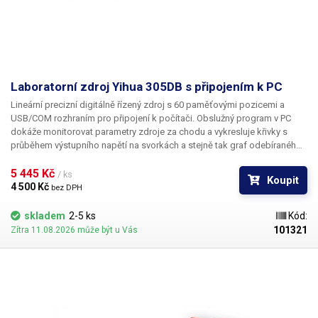
Laboratorní zdroj Yihua 305DB s připojením k PC
Lineární precizní digitálně řízený zdroj s 60 paměťovými pozicemi a
USB/COM rozhraním pro připojení k počítači. Obslužný program v PC
dokáže monitorovat parametry zdroje za chodu a vykresluje křivky s
průběhem výstupního napětí na svorkách a stejně tak graf odebíraného
proudu. Kromě grafu jsou hodnoty napětí a proudu zaznamenávány
každou sekundu a zobrazovány v tabulce. Zdroj je kromě klasických
5 445 Kč 
/ ks
Koupit
výstupních svorek pro banánky opatřen šroubovacími kontakty pro
4 500 Kč 
bez DPH
připojení trvale napájených částí obvodu.
skladem
2-5 ks
Kód:
101321
Zítra 11.08.2026 může být u Vás