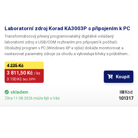
Zvlnění proudu
< 3 mArms
Stabilita
< 0,01±2mV
Laboratorní zdroj Korad KA3003P s připojením k PC
Transformátorový přesný programovatelný digitálně ovládaný
Galvanické oddělení od sítě
ano
laboratorní zdroj s USB/COM rozhraním pro připojení k počítači.
Obslužný program v PC (Windows XP a výše) dokáže monitorovat a
Pracovní teplota
-10°C až 40°C
nastavovat parametry zdroje za chodu a vykresluje křivky s průběhem
výstupního napětí na svorkách a stejně tak graf odebíraného proudu.
Hmotnost
4.47 kg
Kromě grafu mohou být hodnoty napětí a proudu zaznamenávány v čase
4 235 Kč
a zobrazovány v tabulce. Funkce naprogramovaného spínání zdroje v
3 811,50 Kč 
/ ks
Koupit
definovaných intervalech a proměnnými stanovenými parametry je
Napájecí napětí
230V/50Hz
3 150 Kč 
bez DPH
vhodná pro testování na výrobních linkách nebo např. pro simulaci
umělého stárnutí komponent.
skladem
Kód:
Rozměry (šířka - výška -
115-160-265 mm
101317
Zítra 11.08.2026 může být u Vás
hloubka) [mm]
Proud
3 A
Napětí
60 V