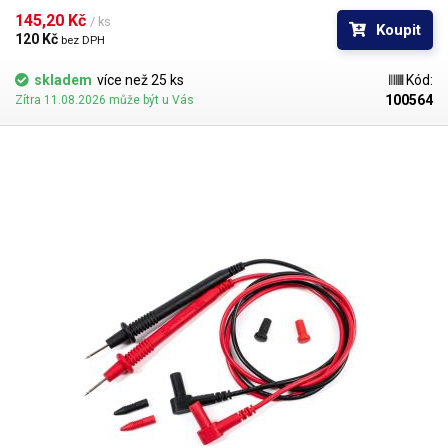
několika barevných provedeních pro rozlišení polarity: červená, černá,
145,20 Kč 
/ ks
Koupit
modrá, žlutá, zelená.
120 Kč 
bez DPH
skladem
více než 25 ks
Kód:
100564
Zítra 11.08.2026 může být u Vás