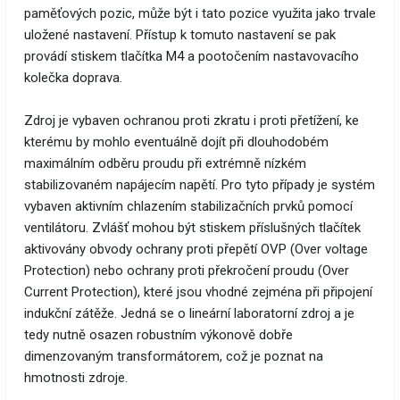
paměťových pozic, může být i tato pozice využita jako trvale
uložené nastavení. Přístup k tomuto nastavení se pak
provádí stiskem tlačítka M4 a pootočením nastavovacího
kolečka doprava.
Zdroj je vybaven ochranou proti zkratu i proti přetížení, ke
kterému by mohlo eventuálně dojít při dlouhodobém
maximálním odběru proudu při extrémně nízkém
stabilizovaném napájecím napětí. Pro tyto případy je systém
vybaven aktivním chlazením stabilizačních prvků pomocí
ventilátoru. Zvlášť mohou být stiskem příslušných tlačítek
aktivovány obvody ochrany proti přepětí OVP (Over voltage
Protection) nebo ochrany proti překročení proudu (Over
Current Protection), které jsou vhodné zejména při připojení
indukční zátěže. Jedná se o lineární laboratorní zdroj a je
tedy nutně osazen robustním výkonově dobře
dimenzovaným transformátorem, což je poznat na
hmotnosti zdroje.