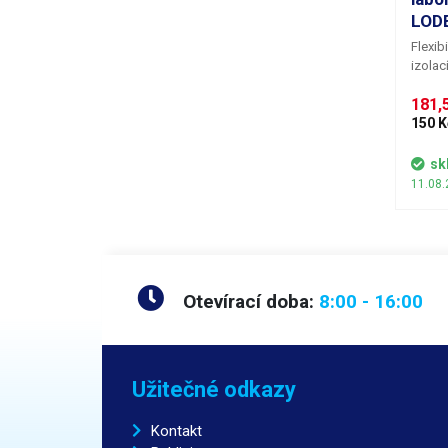
LOD
Flexib
izolac
labor
181,5
horko
zdroje
150 K
měřící
banánk
sk
což je
11.08.
zasunu
banán
Otevírací doba:
8:00 - 16:00
Užitečné odkazy
Kontakt