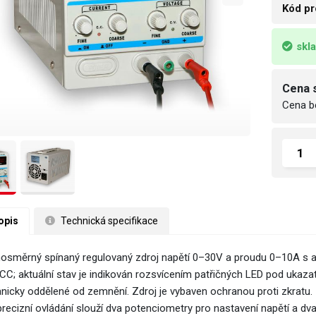
Kód pr
skl
Cena 
Cena b
opis
 Technická specifikace
nosměrný spínaný regulovaný zdroj napětí 0–30V a proudu 0–10A s a
 CC; aktuální stav je indikován rozsvícením patřičných LED pod ukazat
anicky oddělené od zemnění. Zdroj je vybaven ochranou proti zkratu.
precizní ovládání slouží dva potenciometry pro nastavení napětí a d