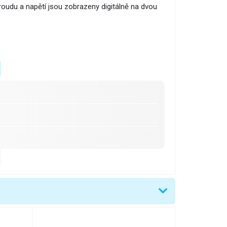
roudu a napětí jsou zobrazeny digitálně na dvou
t Voltage)CC (Constant Current)