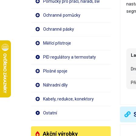
Pomůcky pro práci, nářadí, sw
nast
segm
Ochranné pomůcky
Ochranné pásky
Měřící přístroje
La
PID regulátory a termostaty
D
Plošné spoje
P
Náhradní díly
P
Kabely, redukce, konektory
S
Ostatní
R
Akční výrobky