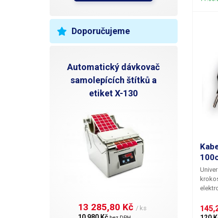
H
N
Doporučujeme
R
Automatický dávkovač
P
samolepících štítků a
N
etiket X-130
V
Kabe
100
Univer
krokos
elektr
zdroji
13 285,80 Kč 
1,5mm.
145,2
/ ks
velmi
10 980 Kč 
120 K
bez DPH