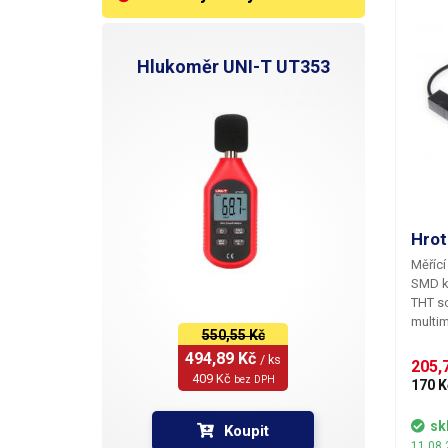
M
R
Hlukoměr UNI-T UT353
R
P
P
Z
Hrot
Měřící
Z
SMD k
THT s
G
multi
550,55 Kč
elektr
494,89 Kč 
/ ks
jednou
Iz
205,7
409 Kč 
dobře 
bez DPH
170 K
signál
P
Ideáln
sk
Koupit
zejmén
11.08.