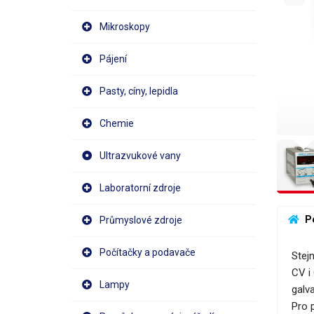
Mikroskopy
Pájení
Pasty, cíny, lepidla
Chemie
Ultrazvukové vany
Laboratorní zdroje
 P
Průmyslové zdroje
Počítačky a podavače
Stej
CV i
Lampy
galv
Pro 