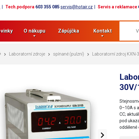
z
Tech.podpora
603 355 085
servis@hotair.cz
Servis a reklamace
vinky
O nákupu
Zápůjčka
Kontakt
Laboratorní zdroje
spínané (pulzní)
Laboratorní zdroj KXN
Labo
30V/
Stejnosmě
0–10A s a
CC; aktuál
pod ukazat
oddělené 