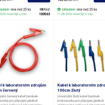
bez DPH
bez DPH
. Pro napájení více obvodů je možné
kabelů. Pro napájení více obvodů j
y zasouvat banánky do sebe a
kabely zasouvat banánky do sebe 
ladem
více než 25 ks
Kód:
skladem
více než 25 ks
et v obvodu uzly. K dispozici v
vytvářet v obvodu uzly. K dispozici 
100563
2026 může být u Vás
11.08.2026 může být u Vás
ka barevných provedeních pro
několika barevných provedeních pr
ení polarity: červená, černá, modrá,
rozlišení polarity: červená, černá, 
zelená.
žlutá, zelená.
l k laboratorním zdrojům
Kabel k laboratorním zdr
m červený
100cm žlutý
zální červený kabel banánek-
Univerzální žlutý kabel banánek-
vorka pro připojení jakékoli
krokosvorka pro připojení jakékoli