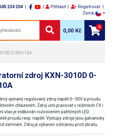
605 234 204
Přihlásit
Registrovat
Země
0
0,00 Kč
-3010D 0-30V/10A
ratorní zdroj KXN-3010D 0-
10A
rný spínaný regulovaný zdroj napětí 0–30V a proudu
ktivním chlazením. Zdroj umí pracovat v režimech CV i
ní stav je indikován rozsvícením patřičných LED
eli proudu resp. napětí. Výstupy zdroje jsou galvanicky
od zemnění. Zdroj je vybaven ochranou proti zkratu.