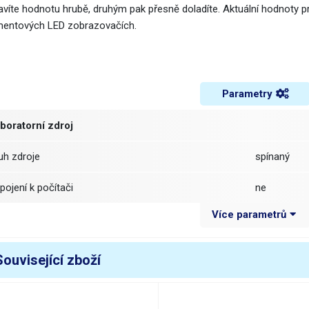
avíte hodnotu hrubě, druhým pak přesně doladíte. Aktuální hodnoty p
entových LED zobrazovačích.
Parametry
boratorní zdroj
ruh zdroje
spínaný
řipojení k počítači
ne
Více parametrů
očet kanálů
1
ymetrické napájení
ne
Související zboží
ežim zdroje
CV (Constan