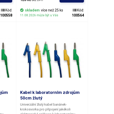
bez DPH
e možné
kabelů. Pro napájení více obvodů je možné
a
kabely zasouvat banánky do sebe a
Kód:
skladem
více než 25 ks
Kód:
v
vytvářet v obvodu uzly. K dispozici v
100558
100564
11.08.2026 může být u Vás
o
několika barevných provedeních pro
modrá,
rozlišení polarity: červená, černá, modrá,
žlutá, zelená.
ojům
Kabel k laboratorním zdrojům
50cm žlutý
Univerzální žlutý kabel banánek-
krokosvorka pro připojení jakékoli