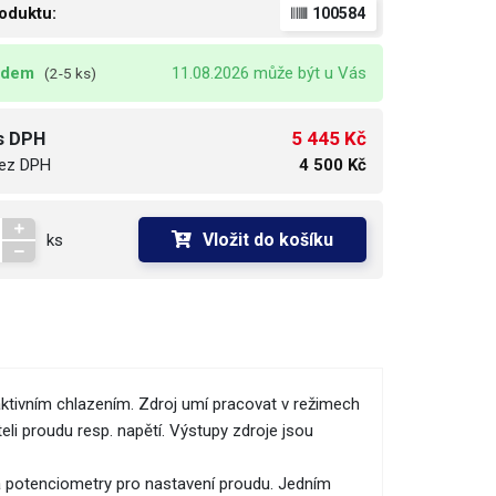
oduktu:
100584
adem
11.08.2026 může být u Vás
(2-5 ks)
5 445 Kč
s DPH
ez DPH
4 500 Kč
Vložit do košíku
ks
ktivním chlazením. Zdroj umí pracovat v režimech
eli proudu resp. napětí. Výstupy zdroje jsou
va potenciometry pro nastavení proudu. Jedním