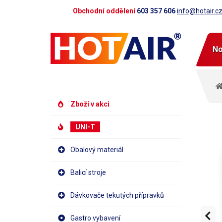
Obchodní oddělení
603 357 606
info@hotair.c
No
Zboží v akci
UNI-T
Obalový materiál
Balicí stroje
Dávkovače tekutých přípravků
Gastro vybavení