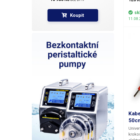
kabelů
kabel
sk
Koupit
vytvář
11.08.
několi
rozliš
žlutá, 
Kabe
50c
Univer
krokos