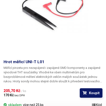
1000 mA
(dílek) D=
Přesnost měření napětí
± 1 %
Přesnost měření proudu
± 1 %
Galvanické oddělení od sítě
ano
Hmotnost
1.7 kg
Napájecí napětí
230V/50Hz
Hrot měřicí UNI-T L01
Měřící pinzeta pro nezapájené i zapájené SMD komponenty a zapájené
Rozměry (šířka - výška -
130-150-280 mm
vývodové THT součástky. Vhodné ke všem multimetrům pro
hloubka) [mm]
bezproblémové měření elektrických veličin malých součástek jednou
rukou. Hroty sondy mohou stejně dobře sloužit k přivedení testovacího
Proud
5 A
signálu nebo napětí na kontakty součástky. Ideálním užitím je testování
SMD LED a to zejména zapájených v LED páscích.
205,70 Kč 
/ ks
Koupit
170 Kč 
Napětí
64 V
bez DPH
skladem
více než 25 ks
Kód: