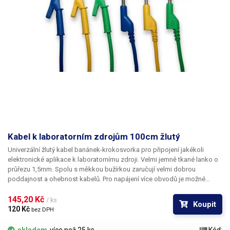
Kabel k laboratorním zdrojům 100cm žlutý
Univerzální žlutý kabel banánek-krokosvorka pro připojení jakékoli
elektronické aplikace k laboratornímu zdroji. Velmi jemně tkané lanko o
průřezu 1,5mm. Spolu s měkkou bužírkou zaručují velmi dobrou
poddajnost a ohebnost kabelů. Pro napájení více obvodů je možné
kabely zasouvat banánky do sebe a vytvářet v obvodu uzly. K dispozici v
několika barevných provedeních pro rozlišení polarity: červená, černá,
145,20 Kč 
/ ks
Koupit
modrá, žlutá, zelená.
120 Kč 
bez DPH