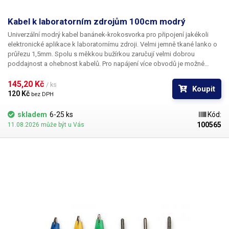
Kabel k laboratorním zdrojům 100cm modrý
Univerzální modrý kabel banánek-krokosvorka pro připojení jakékoli
elektronické aplikace k laboratornímu zdroji. Velmi jemně tkané lanko o
průřezu 1,5mm. Spolu s měkkou bužírkou zaručují velmi dobrou
poddajnost a ohebnost kabelů. Pro napájení více obvodů je možné
kabely zasouvat banánky do sebe a vytvářet v obvodu uzly. K dispozici v
několika barevných provedeních pro rozlišení polarity: červená, černá,
145,20 Kč 
/ ks
Koupit
modrá, žlutá, zelená.
120 Kč 
bez DPH
skladem
6-25 ks
Kód:
100565
11.08.2026 může být u Vás