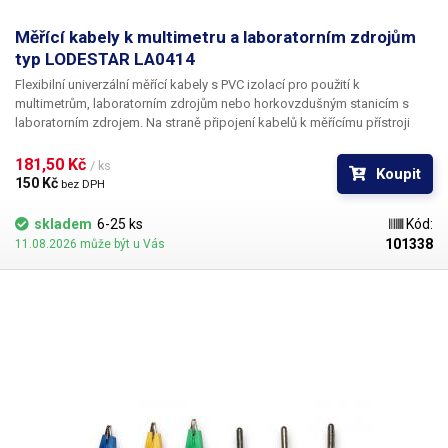
Měřící kabely k multimetru a laboratorním zdrojům
typ LODESTAR LA0414
Flexibilní univerzální měřící kabely s PVC izolací pro použití k
multimetrům, laboratorním zdrojům nebo horkovzdušným stanicím s
laboratorním zdrojem. Na straně připojení kabelů k měřícímu přístroji
jsou použity klasické banánky bez ochranné plastové trubičky, což je
činí všestranně použitelné pro zasunutí do libovolného provedení
181,50 Kč 
/ ks
Koupit
banánkových vývodů.
150 Kč 
bez DPH
skladem
6-25 ks
Kód:
101338
11.08.2026 může být u Vás