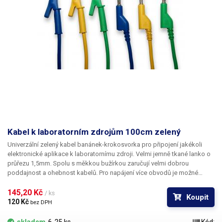
Kabel k laboratorním zdrojům 100cm zelený
Univerzální zelený kabel banánek-krokosvorka pro připojení jakékoli
elektronické aplikace k laboratornímu zdroji. Velmi jemně tkané lanko o
průřezu 1,5mm. Spolu s měkkou bužírkou zaručují velmi dobrou
poddajnost a ohebnost kabelů. Pro napájení více obvodů je možné
kabely zasouvat banánky do sebe a vytvářet v obvodu uzly. K dispozici v
několika barevných provedeních pro rozlišení polarity: červená, černá,
145,20 Kč 
/ ks
Koupit
modrá, žlutá, zelená.
120 Kč 
bez DPH