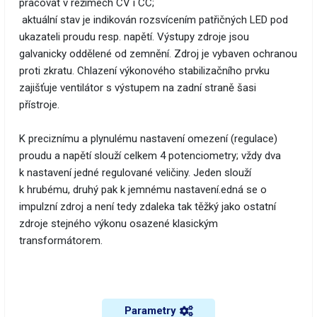
pracovat v režimech CV i CC;
aktuální stav je indikován rozsvícením patřičných LED pod
ukazateli proudu resp. napětí. Výstupy zdroje jsou
galvanicky oddělené od zemnění. Zdroj je vybaven ochranou
proti zkratu. Chlazení výkonového stabilizačního prvku
zajišťuje ventilátor s výstupem na zadní straně šasi
přístroje.
K preciznímu a plynulému nastavení omezení (regulace)
proudu a napětí slouží celkem 4 potenciometry; vždy dva
k nastavení jedné regulované veličiny. Jeden slouží
k hrubému, druhý pak k jemnému nastavení.edná se o
impulzní zdroj a není tedy zdaleka tak těžký jako ostatní
zdroje stejného výkonu osazené klasickým
transformátorem.
Parametry