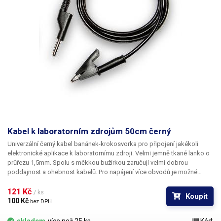
Kabel k laboratorním zdrojům 50cm černý
Univerzální černý kabel banánek-krokosvorka pro připojení jakékoli
elektronické aplikace k laboratornímu zdroji. Velmi jemně tkané lanko o
průřezu 1,5mm. Spolu s měkkou bužírkou zaručují velmi dobrou
poddajnost a ohebnost kabelů. Pro napájení více obvodů je možné
kabely zasouvat banánky do sebe a vytvářet v obvodu uzly. K dispozici v
několika barevných provedeních pro rozlišení polarity: červená, černá,
121 Kč 
/ ks
Koupit
modrá, žlutá, zelená.
100 Kč 
bez DPH