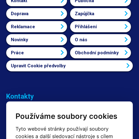
Kontakt
Publicita
Doprava
Zapůjčka
Reklamace
Přihlášení
Novinky
O nás
Práce
Obchodní podmínky
Upravit Cookie předvolby
Kontakty
Obchodní oddělení Reklamace
Používáme soubory cookies
+420 603 357 606 +420 605 234 204
info@hotair.cz
Tyto webové stránky používají soubory
Fakturační a expediční oddělení
cookies a další sledovací nástroje s cílem