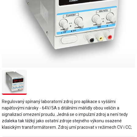
Regulovaný spínaný laboratorní zdroj pro aplikace s vyššími
napěťovými nároky - 64V/5A s ditálními měřidly obou veličin a
signalizací omezení proudu. Jedná se o impulzní zdroj a není tedy
zdaleka tak těžký jako ostatní zdroje stejného výkonu osazené
klasickým transformátorem. Zdroj umí pracovat v režimech CV i CC;