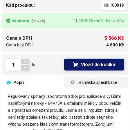
Kód produktu:
100019
skladem
11.08.2026 může být u Vás
(2-5 ks)
5 566 Kč
Cena s DPH
Cena bez DPH
4 600 Kč
Vložit do košíku
ks
 Popis
 Technická specifikace
Regulovaný spínaný laboratorní zdroj pro aplikace s vyššími
napěťovými nároky - 64V/5A s ditálními měřidly obou veličin
a signalizací omezení proudu. Jedná se o impulzní zdroj a
není tedy zdaleka tak těžký jako ostatní zdroje stejného
výkonu osazené klasickým transformátorem. Zdroj umí