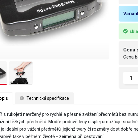
Varian
skl
Cena 
Cena b
opis
 Technická specifikace
ř s rukojetí navržený pro rychlé a přesné zvážení předmětů bez nutnost
vážení těžkých předmětů. Modře podsvětlený displej umožňuje snadné 
je ideální pro vážení předmětů, jejichž tvary či rozměry dost dobře 
vapivě taky v běžném životě - zejména při cestování.