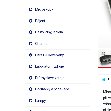
Mikroskopy
Pájení
Pasty, cíny, lepidla
Chemie
Ultrazvukové vany
Laboratorní zdroje
Průmyslové zdroje
 P
Počítačky a podavače
Mincí
při 
Lampy
váha 
přek