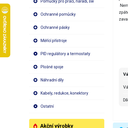
Pomůcky pro práci, nářadí, sw
Nemus
zpáte
Ochranné pomůcky
zava
Ochranné pásky
Měřící přístroje
PID regulátory a termostaty
Plošné spoje
Vá
Náhradní díly
v
Kabely, redukce, konektory
d
Ostatní
dí
Akční výrobky
o