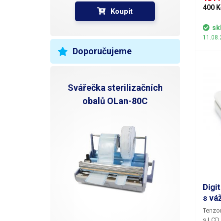
síťový
400 K
Koupit
není 
je zob
sk
pětici
11.08.
dobrou
Doporučujeme
světe
Svářečka sterilizačních
obalů OLan-80C
Digi
s vá
Tenzom
s LCD