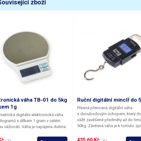
Související zboží
měrné jednotky
jin (Čína)kg
obrazení
modře pods
unkce
TAREpřepín
motnost
0.165 kg
apájení
2xAAA (mikr
ozměry (šířka - výška - hloubka) [mm]
122-84-25
áha balení [kg]:
0.22 kg
tronická váha TB-01 do 5kg
Ruční digitální mincíř do 
lkem 1g
Přesná přenosná digitální váha
s dvoubodovým úchopem, který do
etrická digitální elektronická váha
vážit zavěšené předměty až do hmo
ilogramů s dílkem 1 gram v celém
50kg. Závěsná váha je k tomuto z
u váživosti. Váha je napájena dvěma
měření hmotnosti vybavena ocelo
ovými články AAA nebo může být v
háčkem k uchycení váženého břem
ě potřeby trvalého provozu napájena
Kč 
435,60 Kč 
/ ks
/ ks