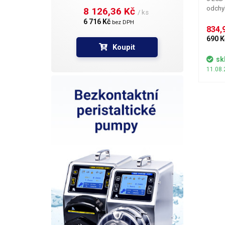
odchyl
8 126,36 Kč 
/ ks
vážený
6 716 Kč 
bez DPH
veličin
834,9
kg, oz
690 K
Koupit
LCD za
jakých
sk
kláves
11.08.
vážící
rozmě