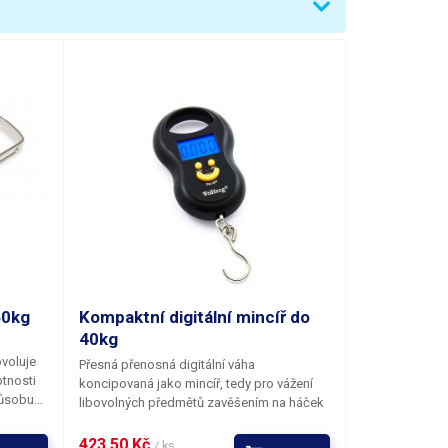
 (kilogramy)lb (libry)oz (unce)
vícené LCD
ání měrných jednotek
otužkové baterie)
 mm
50kg
Kompaktní digitální mincíř do
40kg
voluje
Přesná přenosná digitální váha
tnosti
koncipovaná jako mincíř, tedy pro vážení
působu
libovolných předmětů zavěšením na háček
vým
váhy. Závěsná váha je k tomuto způsobu
ene.
měření hmotnosti vybavena ocelovým
423,50 Kč 
/ ks