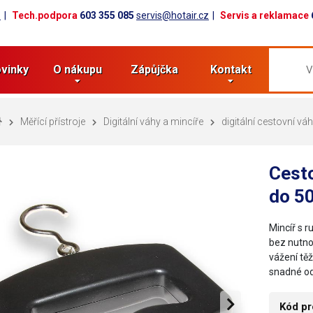
z
Tech.podpora
603 355 085
servis@hotair.cz
Servis a reklamace
vinky
O nákupu
Zápůjčka
Kontakt
Měřící přístroje
Digitální váhy a mincíře
digitální cestovní vá
Cesto
do 5
Mincíř s 
bez nutnos
vážení tě
snadné od
Kód pr