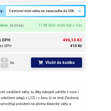
ty:
adem
11.08.2026 může být u Vás
(6-25 ks)
496,10 Kč
s DPH
ez DPH
410 Kč
Vložit do košíku
ks
i zavěšení váhy; tu díky rukojeti udržíte v ruce i
odečtení údajů z LCD i v šeru či ve tmě.Závěsná
neumožňují položení na plotnu klasické váhy a