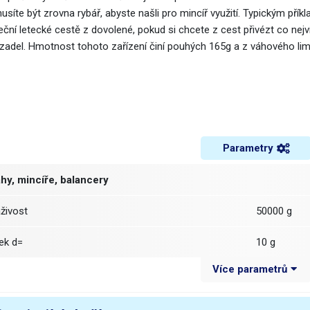
íte být zrovna rybář, abyste našli pro mincíř využití. Typickým příkl
ční letecké cestě z dovolené, pokud si chcete z cest přivézt co nejví
zadel. Hmotnost tohoto zařízení činí pouhých 165g a z váhového li
Parametry
hy, mincíře, balancery
áživost
50000 g
ílek d=
10 g
Více parametrů
lek
d=10g
dchylka, přesnost
5g