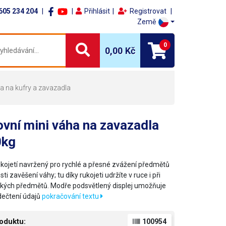
605 234 204
Přihlásit
Registrovat
Země
0
0,00 Kč
ha na kufry a zavazadla
vní mini váha na zavazadla
0kg
rukojetí navržený pro rychlé a přesné zvážení předmětů
ti zavěšení váhy; tu díky rukojeti udržíte v ruce i při
žkých předmětů. Modře podsvětlený displej umožňuje
ečtení údajů
pokračování textu
oduktu:
100954