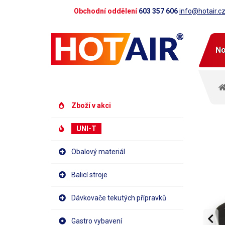
Obchodní oddělení
603 357 606
info@hotair.c
No
Zboží v akci
UNI-T
Obalový materiál
Balicí stroje
Dávkovače tekutých přípravků
Gastro vybavení