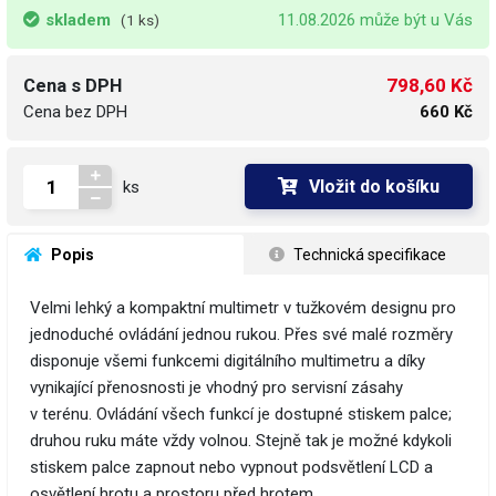
skladem
11.08.2026 může být u Vás
(1 ks)
798,60 Kč
Cena s DPH
Cena bez DPH
660 Kč
Vložit do košíku
ks
 Popis
 Technická specifikace
Velmi lehký a kompaktní multimetr v tužkovém designu pro
jednoduché ovládání jednou rukou. Přes své malé rozměry
disponuje všemi funkcemi digitálního multimetru a díky
vynikající přenosnosti je vhodný pro servisní zásahy
v terénu. Ovládání všech funkcí je dostupné stiskem palce;
druhou ruku máte vždy volnou. Stejně tak je možné kdykoli
stiskem palce zapnout nebo vypnout podsvětlení LCD a
osvětlení hrotu a prostoru před hrotem.