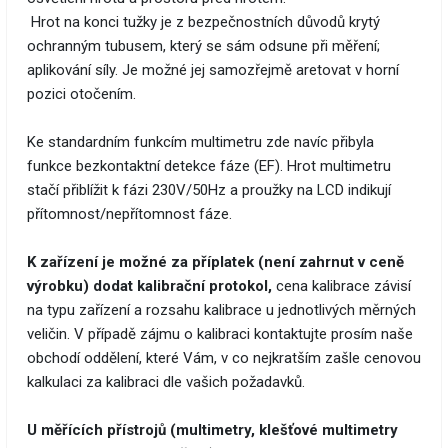
Hrot na konci tužky je z bezpečnostních důvodů krytý
ochranným tubusem, který se sám odsune při měření;
aplikování síly. Je možné jej samozřejmě aretovat v horní
pozici otočením.
Ke standardním funkcím multimetru zde navíc přibyla
funkce bezkontaktní detekce fáze (EF). Hrot multimetru
stačí přiblížit k fázi 230V/50Hz a proužky na LCD indikují
přítomnost/nepřítomnost fáze.
K zařízení je možné za příplatek (není zahrnut v ceně
výrobku) dodat kalibrační protokol,
cena kalibrace závisí
na typu zařízení a rozsahu kalibrace u jednotlivých měrných
veličin. V případě zájmu o kalibraci kontaktujte prosím naše
obchodí oddělení, které Vám, v co nejkratším zašle cenovou
kalkulaci za kalibraci dle vašich požadavků.
U měřících přístrojů (multimetry, klešťové multimetry