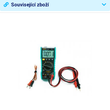
Související zboží
230V/50Hz <10mm píská
EF test
buzzer
Test diod
ANO
LCD
zobrazení max. 3000
Rozměry
20.18x26.5x181.5mm
Baterie
CR2032 3V
Hmotnost
cca 90g
Váha balení [kg]:
0.14 kg