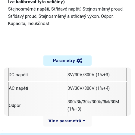
lze kalibrovat tyto veličiny)
Stejnosměrné napětí, Střídavé napětí, Stejnosměrný proud,
Střídavý proud, Stejnosměrný a střídavý výkon, Odpor,
Kapacita, Indukčnost.
Parametry
DC napětí
3V/30V/300V (1%+3)
AC napětí
3V/30V/300V (1%+4)
300/3k/30k/300k/3M/30M
Odpor
(1%+3)
Více parametrů
3nF/30nF/300nF/3mF/30m
Kapacita
F/300mF/3mF (3%+5)