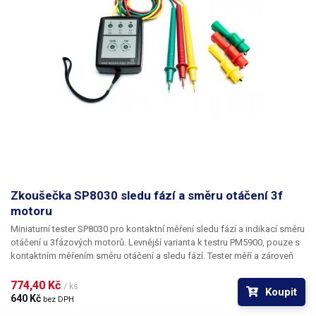
Zkoušečka SP8030 sledu fází a směru otáčení 3f
motoru
Miniaturní tester SP8030 pro kontaktní měření sledu fází a indikací směru
otáčení u 3fázových motorů.
Levnější varianta k testru PM5900, pouze s
kontaktním měřením směru otáčení a sledu fází. Tester měří a zároveň
indikuje jak správnost zapojení fází, tak směr otáčení 3fázového
motoru. Správné zapojení fází a směr otáčení je indikován jak světelnou,
774,40 Kč 
/ ks
Koupit
tak zvukovou signalizací. Pro kontrolu správnosti zapojení a směru
640 Kč 
bez DPH
otáčení stačí měřící přístroj připojit pomocí měřících šnůr na svorky