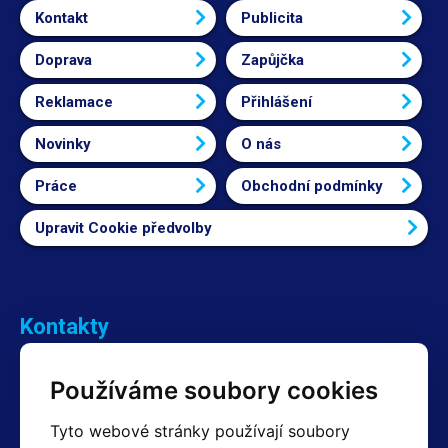
Kontakt
Publicita
Doprava
Zapůjčka
Reklamace
Přihlášení
Novinky
O nás
Práce
Obchodní podmínky
Upravit Cookie předvolby
Kontakty
Obchodní oddělení Reklamace
Používáme soubory cookies
+420 603 357 606 +420 605 234 204
info@hotair.cz
Tyto webové stránky používají soubory
Fakturační a expediční oddělení