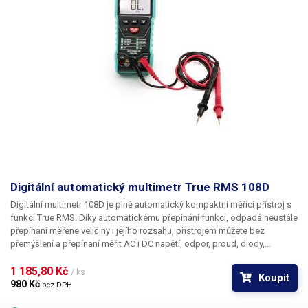
Digitální automatický multimetr True RMS 108D
Digitální multimetr 108D je plně automatický kompaktní měřící přístroj s
funkcí True RMS.
Díky automatickému přepínání funkcí, odpadá neustále
přepínaní měřene veličiny i jejího rozsahu
, přístrojem můžete bez
přemýšlení a přepínaní měřit AC i DC napětí, odpor, proud, diody,
kapacitu, kromě měření bežnch veličin multimetr nabízí také test
kontinuality obvodu, bezdotykové měření voičů pod napětím (AC 230V),
1 185,80 Kč 
/ ks
Koupit
funkci automatického vypnutí, LED svitilnu. Multimetr disponuje
980 Kč 
bez DPH
kontrastním LCD displejem o rozměrech 55x33mm, s bílým