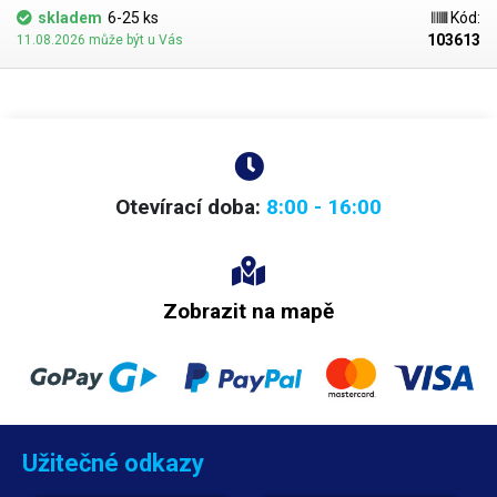
motoru, který je připojen k 3fázovému přívodu, motor při měření nemusí
skladem
6-25 ks
Kód:
být zapnutý, tester sám vyhodnotí, zdali jsou připojeny všechny fáze a
103613
11.08.2026 může být u Vás
také dle připojení rozpozná jakým směrem se bude po zapnutí motor
otáčet. Přístroj je hojně využíván jak při opravách motorů, tak při instalaci
nových zařízení a motorů pro kontrolu zapojení a směru otáčení před
spuštěním do provozu.
Přístroj nepotřebuje bateriové napájení, je
napájen přímo z 3fázového přívodu.
Izolované měřící šnůry velmi dobře
chrání před dotykem vodičů pod napětím. Přístroj je kompaktní a velmi
lehký, měřící šnůry jsou napevno připojeny k přístroji.
Obsah
balení:
tester SP8030, 3x měřící šňůra, 3x krokosvorka, pouzdro.
Otevírací doba:
8:00 - 16:00
Zobrazit na mapě
Užitečné odkazy