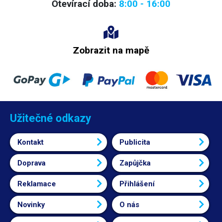
Otevírací doba:
8:00 - 16:00
Zobrazit na mapě
Užitečné odkazy
Kontakt
Publicita
Doprava
Zapůjčka
Reklamace
Přihlášení
Novinky
O nás