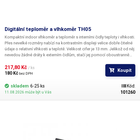
Digitální teploměr a vlhkoměr TH05
Kompaktní indoor vlhkoměr a teploměr s interními čidly teploty i vlhkosti.
Přes nevelké rozměry nabízí na kontrastním displeji velice dobře čitelné
údaje o relativní vlhkosti a teplotě. Velikost cifer je 13 mm. Jelikož od něj
nevedou žádné dráty k externím čidlům, stačí jej pomocí oboustranně
lepící pásky přilepit na jakékoli vhodné místo.
217,80 Kč 
/ ks
Koupit
180 Kč 
bez DPH
skladem
6-25 ks
Kód:
101260
11.08.2026 může být u Vás