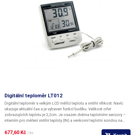
indikace slabé baterie (9V), či funkce detekce vadného termočlánku.
Termočlánek je v případě poškození vyměnitelný za jiný, který je
zakončený klasickým konektorem K. Součástí je i úsporný režim, který
automaticky vypíná teploměr po nastaveném čase. Nechybí ani
pokročilé funkce jako je kalibrace teploměru či možnost zaheslování.
Digitální teploměr LT012
Digitální teploměr s velkým LCD měřící teplotu a vnitřní vlhkost. Navíc
ukazuje aktuální čas a je vybaven funkcí budíku. Velikost cifer
zobrazujících teplotu je 2,2cm. Je osazen dvěma teplotními senzory –
interním pro měření vnitřní teploty (IN) a venkovní teplotní sondou na
kabelu (OUT). Délka kabelu k sondě je 190cm. Na displeji je zobrazena
pouze jedna s měřených teplot IN,OUT. Volba používaného čidla se
677,60 Kč 
/ ks