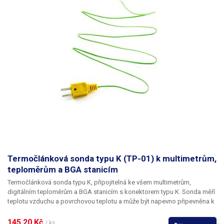
Termočlánková sonda typu K (TP-01) k multimetrům,
teploměrům a BGA stanicím
Termočlánková sonda typu K, připojitelná ke všem multimetrům,
digitálním teploměrům a BGA stanicím s konektorem typu K. Sonda měří
teplotu vzduchu a povrchovou teplotu a může být napevno připevněna k
měřeným objektům. Ideální pro pájení BGA čipů, kdy je potřeba
monitorovat teplotu čipu nebo pro pájení citlivých SMD součástek.
145,20 Kč 
/ ks