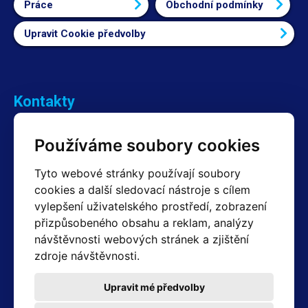
Práce
Obchodní podmínky
Upravit Cookie předvolby
Kontakty
Obchodní oddělení Reklamace
Používáme soubory cookies
+420 603 357 606 +420 605 234 204
info@hotair.cz
Tyto webové stránky používají soubory
Fakturační a expediční oddělení
cookies a další sledovací nástroje s cílem
+420 605 259 759
vylepšení uživatelského prostředí, zobrazení
(Po–Pá: 7:30 – 15:00)
přizpůsobeného obsahu a reklam, analýzy
Technické oddělení
návštěvnosti webových stránek a zjištění
+420 603 355 085
(Po–Pá: 8:00 – 16:00)
zdroje návštěvnosti.
servis@hotair.cz
Výdej zboží (Ostrava): Po-Pá: 8:00 - 16:00
Upravit mé předvolby
Platba jen v hotovosti