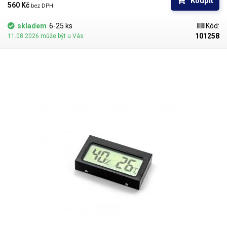
Koupit
provede přepínačem na zadní straně přístroje. Měřená relativní vlhkost je
560 Kč 
bez DPH
zobrazována pod teplotou ciframi o výšce 1,8cm.
skladem
6-25 ks
Kód:
101258
11.08.2026 může být u Vás