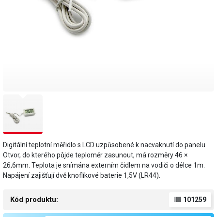
Digitální teplotní měřidlo s LCD uzpůsobené k nacvaknutí do panelu.
Otvor, do kterého půjde teploměr zasunout, má rozměry 46 ×
26,6mm. Teplota je snímána externím čidlem na vodiči o délce 1m.
Napájení zajišťují dvě knoflíkové baterie 1,5V (LR44).
Kód produktu:
101259