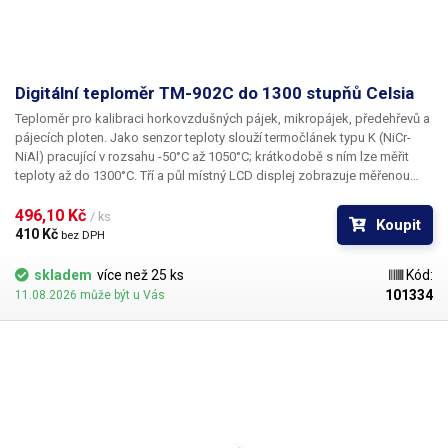
Digitální teploměr TM-902C do 1300 stupňů Celsia
Teploměr pro kalibraci horkovzdušných pájek, mikropájek, předehřevů a
pájecích ploten. Jako senzor teploty slouží termočlánek typu K (NiCr-
NiAl) pracující v rozsahu -50°C až 1050°C; krátkodobě s ním lze měřit
teploty až do 1300°C. Tří a půl místný LCD displej zobrazuje měřenou
teplotu s dílkem 1°C.
496,10 Kč 
/ ks
Koupit
410 Kč 
bez DPH
skladem
více než 25 ks
Kód:
101334
11.08.2026 může být u Vás