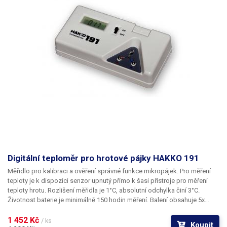
Hmotnost
26g s bateriemi i čidlem
Váha balení [kg]:
0.026 kg
Digitální teploměr pro hrotové pájky HAKKO 191
Měřidlo pro kalibraci a ověření správné funkce mikropájek. Pro měření
teploty je k dispozici senzor upnutý přímo k šasi přístroje pro měření
teploty hrotu. Rozlišení měřidla je 1°C, absolutní odchylka činí 3°C.
Životnost baterie je minimálně 150 hodin měření. Balení obsahuje 5x
teplotní čidlo; pokud bude přístroj indikovat přepálení senzoru,
jednoduše jej vyměňte. Další čidla je samozřejmě možno dokoupit.
1 452 Kč 
/ ks
Koupit