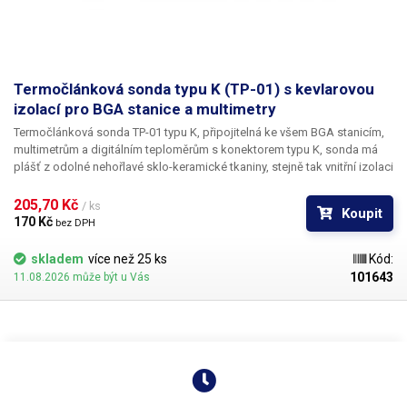
Termočlánková sonda typu K (TP-01) s kevlarovou
izolací pro BGA stanice a multimetry
Termočlánková sonda TP-01 typu K
, připojitelná ke všem BGA stanicím,
multimetrům a digitálním teploměrům s konektorem typu K, sonda má
plášť z odolné
nehořlavé
sklo-keramické tkaniny, stejně tak vnitřní izolaci
jednotlivých vodičů. Tato tkanina je tepelně odolná - netaví se (testováno
při teplotě 400°C). Sonda je identická se sondou dodávanou k
205,70 Kč 
/ ks
Koupit
digitálnímu teploměru TM-902C - použitelná jako náhradní díl. Sonda je
170 Kč 
bez DPH
vhodná k měření teploty vzduchu a k měření povrchové teploty a může
být napevno připevněna k měřeným objektům. Ideální pro
rework BGA
skladem
více než 25 ks
Kód:
čipů
, kdy je zapotřebí monitorovat teplotu čipu nebo pro pájení citlivých
101643
11.08.2026 může být u Vás
SMD součástek. Měřící rozsah tepelného čidla je od -50°C do +1350°C.
Použitý
materiál termočlánku - chrom a hliník
(Cr-Al). Ideální pro
testování, opravy a vývojové aplikace. Tato tepelná sonda je flexibilní a
má rychlou odezvu. Délka sondy je jeden metr.