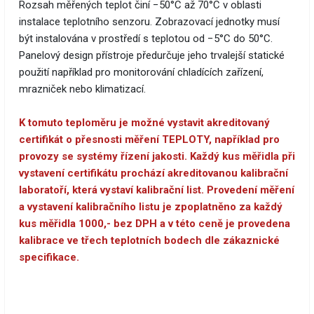
Rozsah měřených teplot činí −50°C až 70°C v oblasti
instalace teplotního senzoru. Zobrazovací jednotky musí
být instalována v prostředí s teplotou od −5°C do 50°C.
Panelový design přístroje předurčuje jeho trvalejší statické
použití například pro monitorování chladících zařízení,
mrazniček nebo klimatizací.
K tomuto teploměru je možné vystavit akreditovaný
certifikát o přesnosti měření TEPLOTY, například pro
provozy se systémy řízení jakosti. Každý kus měřidla při
vystavení certifikátu prochází akreditovanou kalibrační
laboratoří, která vystaví kalibrační list. Provedení měření
a vystavení kalibračního listu je zpoplatněno za každý
kus měřidla 1000,- bez DPH a v této ceně je provedena
kalibrace ve třech teplotních bodech dle zákaznické
specifikace.