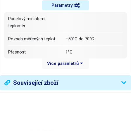
Parametry
Panelový miniaturní
teploměr
Rozsah měřených teplot
−50°C do 70°C
Přesnost
1°C
Více parametrů
0,1°C (> −20°C), 1°C (>
Rozlišení
−20°C)
Související zboží
Napájení
2× LR44 (součástí balení)
Rozměry okénka pro
46 × 26,6mm
nacvaknutí
Velikost cifer
13mm