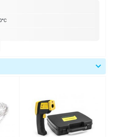
00°C
°C)
)