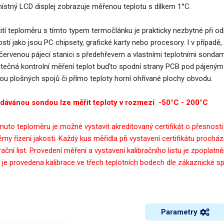
místný LCD displej zobrazuje měřenou teplotu s dílkem 1°C.
ití teploměru s tímto typem termočlánku je prakticky nezbytné při o
ostí jako jsou PC chipsety, grafické karty nebo procesory. I v případ
ačervenou pájecí stanici s předehřevem a vlastními teplotními sondam
tečná kontrolní měření teplot buďto spodní strany PCB pod pájeným
ou plošných spojů či přímo teploty horní ohřívané plochy obvodu.
dávánou sondou lze měřit teploty v rozmezí -50°C - 200°C
muto teploměru je možné vystavit akreditovaný certifikát o přesnost
my řízení jakosti. Každý kus měřidla při vystavení certifikátu prochází
rační list. Provedení měření a vystavení kalibračního listu je zpopla
 je provedena kalibrace ve třech teplotních bodech dle zákaznické sp
Parametry