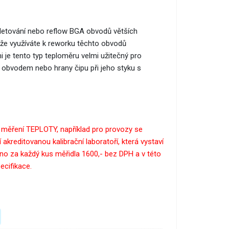
dletování nebo reflow BGA obvodů větších
ě, že využíváte k reworku těchto obvodů
i je tento typ teploměru velmi užitečný pro
 obvodem nebo hrany čipu při jeho styku s
i měření TEPLOTY, například pro provozy se
 akreditovanou kalibrační laboratoří, která vystaví
tněno za každý kus měřidla 1600,- bez DPH a v této
ecifikace.