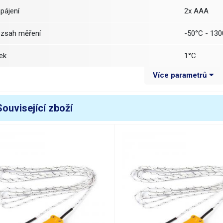
apájení
2x AAA
ozsah měření
-50°C - 13
lek
1°C
Více parametrů
řesnost:
50°C ~ -40°C
±4°C
Související zboží
40°C ~ -20°C
±3°C
20°C ~ 0°C
±2°C
°C ~ 500°C
±(0,75% +1
00°C ~ 750°C
±(1% +1°C)
50°C ~1050°C
±(-3% ~ 0%