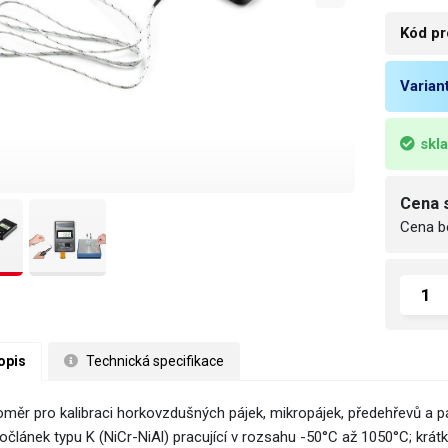
Kód pr
Varian
skl
Cena 
Cena b
opis
 Technická specifikace
oměr pro kalibraci horkovzdušných pájek, mikropájek, předehřevů a pá
očlánek typu K (NiCr-NiAl) pracující v rozsahu -50°C až 1050°C; krátk