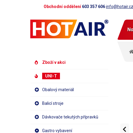
Obchodní oddělení
603 357 606
info@hotair.c
No
Zboží v akci
UNI-T
Obalový materiál
Balicí stroje
Dávkovače tekutých přípravků
Gastro vybavení