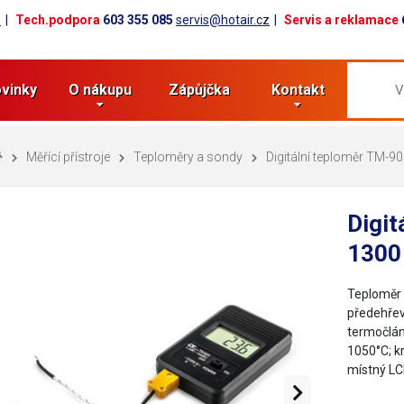
z
Tech.podpora
603 355 085
servis@hotair.cz
Servis a reklamace
vinky
O nákupu
Zápůjčka
Kontakt
Měřící přístroje
Teploměry a sondy
Digitální teploměr TM-9
Digit
1300
Teploměr 
předehřev
termočláne
1050°C; kr
místný LC