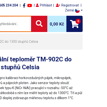
605 234 204
Přihlásit
Registrovat
Země
0
0,00 Kč
02C do 1300 stupňů Celsia
ální teploměr TM-902C do
 stupňů Celsia
pro kalibraci horkovzdušných pájek, mikropájek,
ů a pájecích ploten. Jako senzor teploty slouží
k typu K (NiCr-NiAl) pracující v rozsahu -50°C až
átkodobě s ním lze měřit teploty až do 1300°C. Tří a půl
D displej zobrazuje měřenou teplotu s dílkem 1°C.