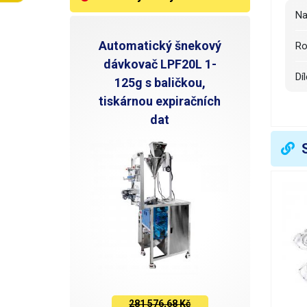
N
Automatický šnekový
R
dávkovač LPF20L 1-
Dí
125g s baličkou,
tiskárnou expiračních
P
dat
-
-
-
0
5
7
281 576,68 Kč