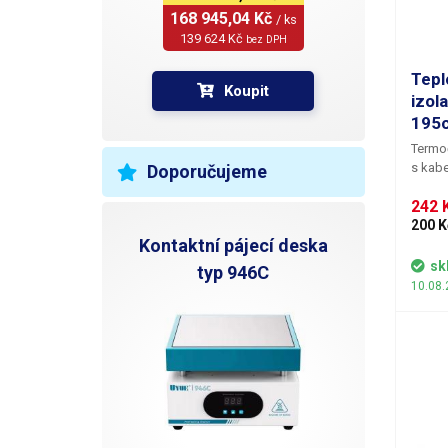
168 945,04 Kč 
/ ks
1
139 624 Kč 
bez DPH
R
Tepl
Koupit
izol
H
195
Termoč
V
s kabe
Doporučujeme
délce
242 
konek
sondy 
200 K
Kontaktní pájecí deska
teplot
stanic
sk
typ 946C
teplo
10.08.
digitá
speciá
dokáže
otevře
samotn
teplot
pomocí
přesné