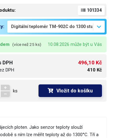
oduktu:
101334
ty:
adem
10.08.2026 může být u Vás
(více než 25 ks)
496,10 Kč
s DPH
ez DPH
410 Kč
Vložit do košíku
ks
jecích ploten. Jako senzor teploty slouží
odobě s ním lze měřit teploty až do 1300°C. Tří a