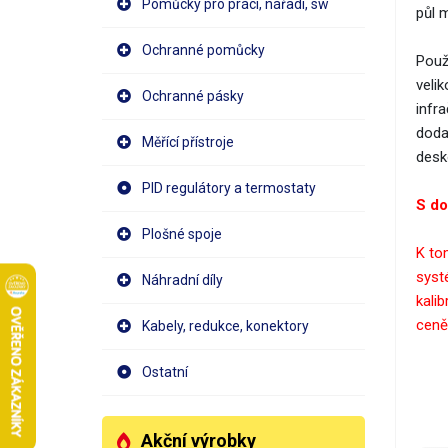
Pomůcky pro práci, nářadí, sw
půl 
Ochranné pomůcky
Použ
velik
Ochranné pásky
infr
doda
Měřící přístroje
desk
PID regulátory a termostaty
S do
Plošné spoje
K to
systé
Náhradní díly
kalib
ceně
Kabely, redukce, konektory
Ostatní
Akční výrobky