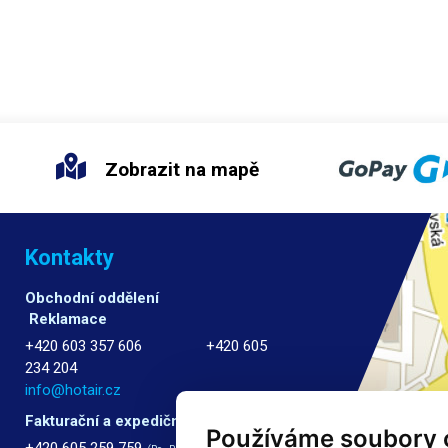
Zobrazit na mapě
Kontakty
Obchodní oddělení
Reklamace
+420 603 357 606 +420 605
234 204
info@hotair.cz
Fakturační a expediční oddělení
Používáme soubory 