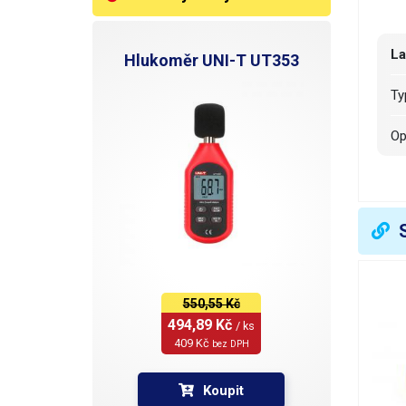
L
Hlukoměr UNI-T UT353
T
O
Č
R
S
550,55 Kč
494,89 Kč 
/ ks
V
409 Kč 
bez DPH
Koupit