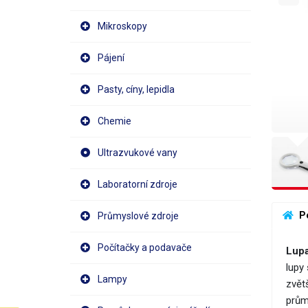
Mikroskopy
Pájení
Pasty, cíny, lepidla
Chemie
Ultrazvukové vany
Laboratorní zdroje
 P
Průmyslové zdroje
Počítačky a podavače
Lupa
lupy 
Lampy
zvět
prům