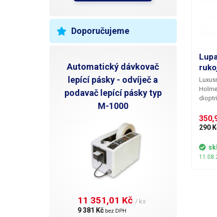
Doporučujeme
Lupa
Automatický dávkovač
ruko
lepící pásky - odvíječ a
Luxusn
Holme
podavač lepící pásky typ
dioptr
M-1000
Tato s
rámeče
350,9
Ideální
290 K
čočky:
80mm 
sk
11.08.
11 351,01 Kč 
/ ks
9 381 Kč 
bez DPH