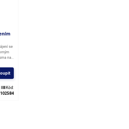
cením
ájení se
borným
ísma na
rních
oupit
Kód:
102584