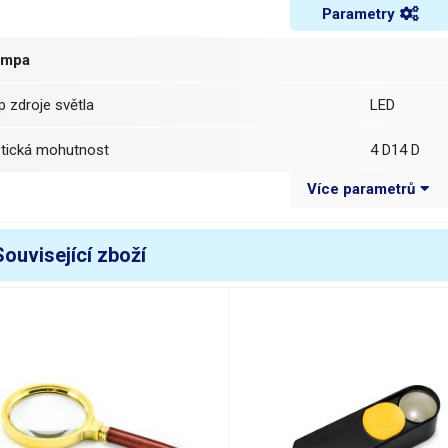
Parametry
ampa
yp zdroje světla
LED
ptická mohutnost
4 D14 D
Více parametrů
očka
kruhová
ozměr čočky
průměr 85
Související zboží
Materiál čočky
akrylát
vítidlo
8x bílá led
áha balení [kg]:
0.157 kg