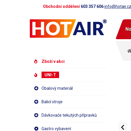
Obchodní oddělení
603 357 606
info@hotair.c
No
Zboží v akci
UNI-T
Obalový materiál
Balicí stroje
Dávkovače tekutých přípravků
Gastro vybavení