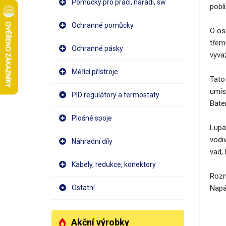
Pomůcky pro práci, nářadí, sw
pobl
Ochranné pomůcky
O os
třem
Ochranné pásky
vyvaž
Měřící přístroje
Tato
umís
PID regulátory a termostaty
Bate
Plošné spoje
Lupa 
vodi
Náhradní díly
vad,
Kabely, redukce, konektory
Rozm
Napáj
Ostatní
Akční výrobky