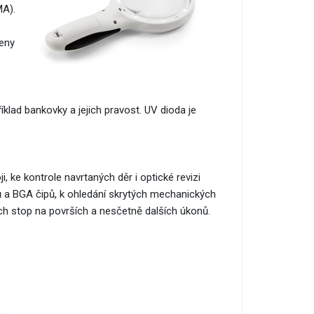
MA).
jeny
klad bankovky a jejich pravost. UV dioda je
, ke kontrole navrtaných děr i optické revizi
 a BGA čipů, k ohledání skrytých mechanických
ch stop na površích a nesčetně dalších úkonů.