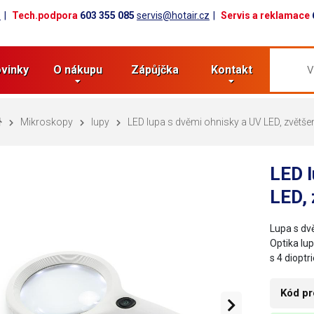
z
Tech.podpora
603 355 085
servis@hotair.cz
Servis a reklamace
vinky
O nákupu
Zápůjčka
Kontakt
Mikroskopy
lupy
LED lupa s dvěmi ohnisky a UV LED, zvětšen
LED l
LED, 
Lupa s dv
Optika lup
s 4 diopt
Kód pr