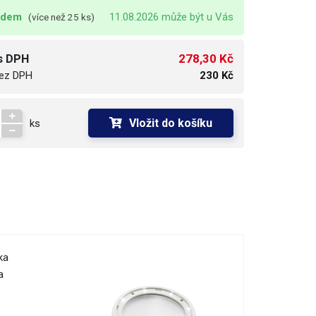
adem
11.08.2026 může být u Vás
(více než 25 ks)
278,30 Kč
s DPH
ez DPH
230 Kč
Vložit do košíku
ks
ka
a