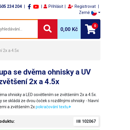
605 234 204
Přihlásit
Registrovat
Země
0
0,00 Kč
í 2x a 4.5x
upa se dvěma ohnisky a UV
zvětšení 2x a 4.5x
ěma ohnisky a LED osvětlením se zvětšením 2x a 4.5x.
y se skládá ze dvou čoček s rozdílnými ohnisky - hlavní
riemi a zvětšením 2x
pokračování textu
oduktu:
102067