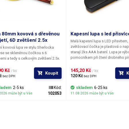
 80mm kovová s dřevěnou
Kapesní lupa s led přisví
jetí, 6D zvětšení 2.5x
Malá kapesní lupa s LED přisvitem
,
zvětšovací čočka je plastová o nap
í kovová lupa
ve stylu Sherlocka
starají 2ks AAA baterií. Lupa je vý
se se skleněnou čočkou s 6
pomocníkem při čtení drobného p
iemi a tedy s
celkovým zvětšení 2.5x
.
etiketách nebo při kontrole miniatu
tylová lupa má masivní kovový
součástek a puncovních značek. Baterie
k zlaté barvy a dřevěnou rukojeť.
0 Kč 
145,20 Kč 
/ ks
/ ks
Koupit
K
nejsou součástí balení.
 pro čtení drobného písma. Průměr
č 
120 Kč 
bez DPH
bez DPH
 66mm (viditelný) Celkový průměr:
(s rámečkem) Váha: 166g
ladem
2-5 ks
Kód:
skladem
6-25 ks
102053
2026 může být u Vás
11.08.2026 může být u Vás