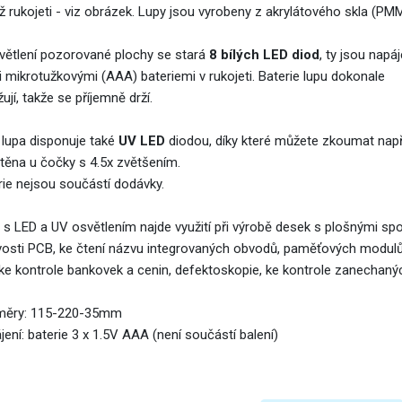
íž rukojeti - viz obrázek. Lupy jsou vyrobeny z akrylátového skla (PM
větlení pozorované plochy se stará
8 bílých LED diod
, ty jsou napá
i mikrotužkovými (AAA) bateriemi v rukojeti. Baterie lupu dokonale
ují, takže se příjemně drží.
 lupa disponuje také
UV LED
diodou, díky které můžete zkoumat napří
těna u čočky s 4.5x zvětšením.
rie nejsou součástí dodávky.
s LED a UV osvětlením najde využití při výrobě desek s plošnými spoji
vosti PCB, ke čtení názvu integrovaných obvodů, paměťových modulů
 ke kontrole bankovek a cenin, defektoskopie, ke kontrole zanechaný
ěry: 115-220-35mm
ení: baterie 3 x 1.5V AAA (není součástí balení)