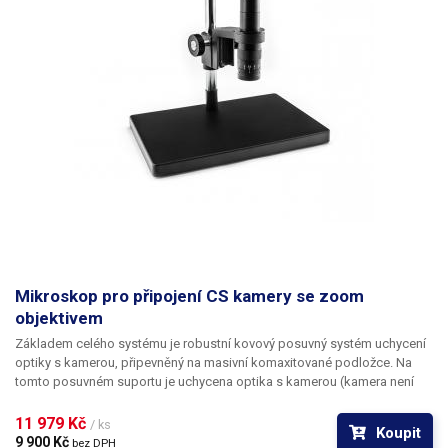
Mikroskop pro připojení CS kamery se zoom
objektivem
Základem celého systému je robustní kovový posuvný systém uchycení
optiky s kamerou, připevněný na masivní komaxitované podložce. Na
tomto posuvném suportu je uchycena optika s kamerou (kamera není
součástí). Optický systém sestává z objektivu s proměnným ohniskem a
výměnného okuláru (makro nástavce), na který se našroubuje standardní
11 979 Kč 
/ ks
Koupit
průmyslová kamera s objímkou CS.
9 900 Kč 
bez DPH