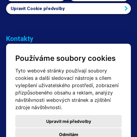
Upravit Cookie předvolby
Kontakty
Obchodní oddělení Reklamace
Používáme soubory cookies
+420 603 357 606 +420 605 234 204
info@hotair.cz
Tyto webové stránky používají soubory
Fakturační a expediční oddělení
cookies a další sledovací nástroje s cílem
+420 605 259 759
vylepšení uživatelského prostředí, zobrazení
(Po–Pá: 7:30 – 15:00)
přizpůsobeného obsahu a reklam, analýzy
Technické oddělení
návštěvnosti webových stránek a zjištění
+420 603 355 085
(Po–Pá: 8:00 – 16:00)
zdroje návštěvnosti.
servis@hotair.cz
Výdej zboží (Ostrava): Po-Pá: 8:00 - 16:00
Upravit mé předvolby
Platba jen v hotovosti
Odmítám