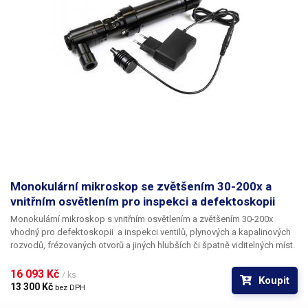
propojit s kamerou – získáte digitální mikroskop s funkcí ukládání nebo
tisku pořízených snímků. K mikroskopu je standardně dodáván nástavec
se zvětšením 0,5x, který definuje zvětšení mikroskopu v případě, že
chcete dosáhnout dvojásobného zvětšení proti původnímu dokupte
nástavec 100706 1x, nebo pro čtyřnásobné zvětšení dokupte nástavec
100707 se zvětšením 2x.
Monokulární mikroskop se zvětšením 30-200x a
vnitřním osvětlením pro inspekci a defektoskopii
Monokulární mikroskop s vnitřním osvětlením a zvětšením 30-200x
vhodný pro defektoskopii a inspekci ventilů, plynových a kapalinových
rozvodů, frézovaných otvorů a jiných hlubších či špatně viditelných míst.
Celokovový tubus se zoom optikou a zvětšením 30-200x je vybaven
speciálním osvětlením, které vrhá světlo přímo skrz optické členy, světlo
16 093 Kč 
/ ks
Koupit
tvoří úzký kužel v ose záběru kamery, díky kterému lze pozorovat i malé
13 300 Kč 
bez DPH
a hluboké otvory typicky při defektoskopii, kontrole vzduchových a