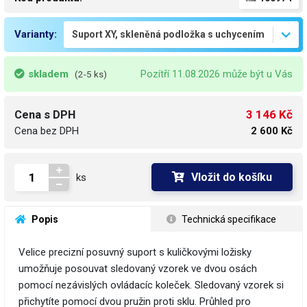
Varianty:
skladem
Pozítří 11.08.2026 může být u Vás
(2-5 ks)
3 146 Kč
Cena s DPH
Cena bez DPH
2 600 Kč
Vložit do košíku
ks
 Popis
 Technická specifikace
Velice precizní posuvný suport s kuličkovými ložisky
umožňuje posouvat sledovaný vzorek ve dvou osách
pomocí nezávislých ovládacíc koleček. Sledovaný vzorek si
přichytíte pomocí dvou pružin proti sklu. Průhled pro