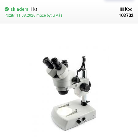
měření rozměrů a zapisování poznámek do snímků z kamery a souboru
xls. Všechny tyto vlastnosti dělají z mikroskopu univerzální nástroj
skladem
1 ks
Kód:
vhodný pro opravy a servis jemné elektroniky, kontrolu a inspekci
103702
Pozítří 11.08.2026 může být u Vás
konektorů, dílů a pájených spojů v automotive a průmyslu, pozorování
laboratorních vzorků, nebo také skvělou výukovou pomůcku ve školách.
Optika, kamera a displej Optika mikroskopu se skládá ze systému
skleněných čoček se
zvětšením až 12-78X
, skrz optiku je obraz snímán
barevnou
kamerou s rozlišením 1920x1080px
, která přenáší video v
reálném čase na
integrovaný 12" Full HD displej
. Kamera je navíc
vybavena kruhovým výkonným led osvětlením s regulací jasu. Celý
systém je upevněn na pevném kovovém stojanu s mikroposuvem
+-60mm pro snadné a stabilní zostřování pozorovaných předmětů a
vzorků. Smart mikroskop
Integrovaný operační systém na bází Linuxu
umožnuje rychlou kalibraci a následné měření rozměrů
, plochy a úhlu,
přidávání popisků a následné ukládání snímků ve FullHD rozlišení (JPG,
PNG, BMP) pro pozdější prohlížení, porovnávání, nebo hledání závad.
Společně s fotografiemi je možné uložit také naměřené hodnoty do
souboru .xls (Excel). Celý systém je ovládán pomoci bezdrátové myši,
která je připojena do jednoho ze dvou USB konektorů, druhý konektor
slouží k připojení USB flash paměti či paměťové karty pro ukládání
snímků a souborů. Práci s mikroskopem zvládne i laik, výrobce
mikroskopu myslel také na jednoduchost ovládání, na celém
mikroskopu se nachází pouze tři ovládací prvky, jedná se o otočná
kolečka, které slouží k ostření obrazu, nastavení zvětšení obrazu (zoom)