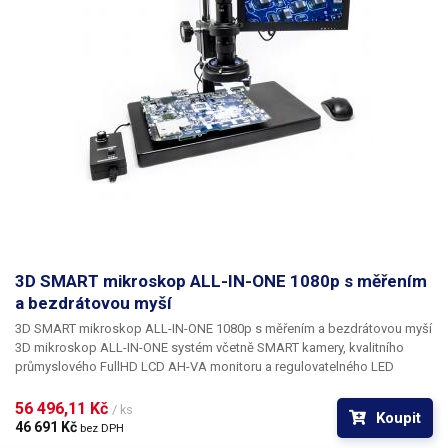
3D SMART mikroskop ALL-IN-ONE 1080p s měřením
a bezdrátovou myší
3D SMART mikroskop ALL-IN-ONE 1080p s měřením a bezdrátovou myší
3D mikroskop ALL-IN-ONE systém včetně SMART kamery, kvalitního
průmyslového FullHD LCD AH-VA monitoru a regulovatelného LED
osvětlení k objektivu. Tento mikroskop je vyjímečný svou 3D optikou,
která mimo klasického mikroskopického zvětšení nabízí také možnost
56 496,11 Kč 
/ ks
Koupit
přepnutí do 3D pohledu, díky kterého lze pozorovat předměty z boku.
46 691 Kč 
bez DPH
Otáčením tohoto koncového stupně optiky získáte boční pohled ze