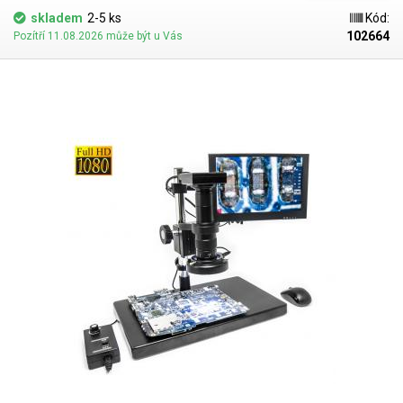
všech stran pozorovaného objektu (při použití adekvátního zvětšení).
skladem
2-5 ks
Kód:
Toto je zejména vhodné pro práci s plošnými spoji. Díky tomuto pohledu
102664
Pozítří 11.08.2026 může být u Vás
lze provést snadnou inspekci jednotlivých spojů i z boku, což je u SMD
součástek zásadní. SMART kamera s vysokým FullHD 1080p rozlišením
Mikroskop disponuje digitální SMART kamerou s vysokým FullHD
rozlišením 1080p (1920x1080px), která má svůj vlastní operační systém,
který se ovládá díky USB myši - u toho modelu dodáváme bezdrátovou
myš Genius. Kamera disponuje dvěmi USB porty, jedním pro připojení
ovládací periferie a druhým pro připojení paměťového zařízení (flash
disk,..). Pokročilé měření a nastavení obrazu Systém umožňuje měření
včetně kalibrace měřítka. K dispozici jsou
uživatelské linky
(vodorovné,
svislé, a kříže), díky kterým lze například pozicovat pozorovaný objekt
do záběru pro přesnou tvorbu screenshotů. Nechybí ani
režim pravítka
(X,Y a průměr). Samozřejmostí je
pokročilé nastavení obrazu
. Menu lze
skrýt pravým tlačítkem pro využití celé plochy záběru. Do obrazu je
možné kreslit, přidávat obrazce a geometrické tvary v různých barvách
pro označování např. vad výrobku. Kamera natáčí videa ve FullHD. Celý
systém je možné ovládat počítačovou myší s USB, kterou připojíte přímo
do mikroskopu. Kontrukční řešení ALL-IN-ONE mikroskopu Optika
mikroskopu je upevněna na celokovovém bytelném stojanu
profesionálního elektronického mikroskopu umožňující posun nahoru a
dolů a otáčení kolem své osy. Stojan disponuje obrovskou pracovní
základnou o rozměru 378x235mm, na které lze umístit jakékoliv PCB