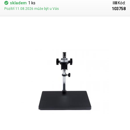
plynových rozvodů, ventilů, trysek, trubic či jinde, kde není možné využít
skladem
1 ks
Kód:
klasické kruhové osvětlení mikroskopu. V horní částí tubusu je připraven
103758
Pozítří 11.08.2026 může být u Vás
vnější závit 24mm pro připojení kamery, na spodní straně je jak vnitřní
24mm tak vnější 28mm závit pro připojení předsádek či filtrů. Tubus o
délce 258 mm je celokovový, zvětšení je ovládáno kolečkem nad
optikou. Osvětlení se silnou LED diodou o teplotě 6000k je připojeno z
boku tubusu a je napájeno přibaleným 3V adaptérem. Průměr tubusu v
místě uchycení k mikroskopovému supportu je 40 mm, průměr je možné
zvětšit dodávanou redukcí na 50 mm. Zvětšení optické soustavy tubusu
je závislé na velikosti čipu kamery, použití předsádek a velikosti a
rozlišení zobrazovacího zařízení (monitoru) Při měření zvětšení 30-200x
byla použita kamera s čipem o velikosti 1/1.8” bez použití předsádky a
monitor 23" s rozlišením 2560px na delší straně.
Obsah balení:
tubus,
led osvětlení s adaptérem. Stojan pro tubus či kameru je možné taktéž
zakoupit zvlášť na našem eshopu.