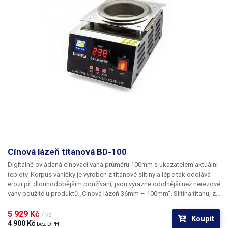
Cínová lázeň titanová BD-100
Digitálně ovládaná cínovací vana průměru 100mm s ukazatelem aktuální
teploty. Korpus vaničky je vyroben z titanové slitiny a lépe tak odolává
erozi při dlouhodobějším používání; jsou výrazně odolnější než nerezové
vany použité u produktů „Cínová lázeň 36mm – 100mm“. Slitina titanu, ze
kterého je vyrobena, navíc dovoluje užití výrazně vyšších pracovních
teplot než je tomu u nerezových lázní, a to až 600°C narozdíl od
5 929 Kč 
/ ks
Koupit
maximálně 480°C v případě nerezu.
4 900 Kč 
bez DPH