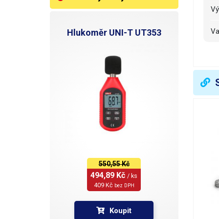
V
V
Hlukoměr UNI-T UT353
R
H
N
N
S
O
550,55 Kč
494,89 Kč 
/ ks
U
409 Kč 
bez DPH
R
Koupit