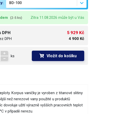
ty:
adem
Zítra 11.08.2026 může být u Vás
(2-5 ks)
5 929 Kč
s DPH
ez DPH
4 900 Kč
Vložit do košíku
ks
loty. Korpus vaničky je vyroben z titanové slitiny
nější než nerezové vany použité u produktů
c dovoluje užití výrazně vyšších pracovních teplot
°C v případě nerezu.