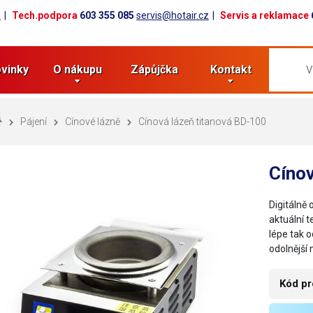
z
Tech.podpora
603 355 085
servis@hotair.cz
Servis a reklamace
vinky
O nákupu
Zápůjčka
Kontakt
Pájení
Cínové lázně
Cínová lázeň titanová BD-100
Cínov
Digitálně
aktuální t
lépe tak 
odolnější
Kód pr