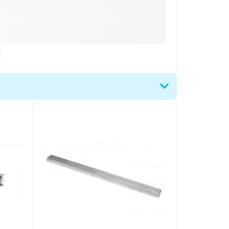
0 mm
tupní teploty
čítky)
plej)
C