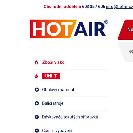
Obchodní oddělení
603 357 606
info@hotair.c
No
Zboží v akci
UNI-T
Obalový materiál
Balicí stroje
Dávkovače tekutých přípravků
Gastro vybavení