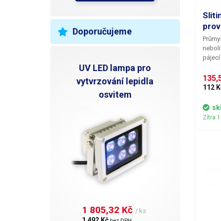
R
Slit
prov
Doporučujeme
N
Průmys
neboli
V
pájecí
UV LED lampa pro
Nenech
klempí
135,5
vytvrzování lepidla
směs o
112 K
osvitem
turbič
pochop
sk
bude v
Zítra 
množst
cínové
1 805,32 Kč 
/ ks
1 492 Kč 
bez DPH