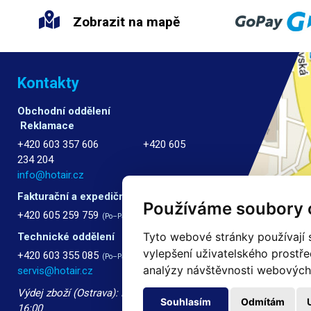
Zobrazit na mapě
Kontakty
Obchodní oddělení
Reklamace
+420 603 357 606 +420 605
234 204
info@hotair.cz
Fakturační a expediční oddělení
Používáme soubory 
+420 605 259 759
(Po–Pá: 7:30 – 15:00)
Tyto webové stránky používají s
Technické oddělení
vylepšení uživatelského prostř
+420 603 355 085
(Po–Pá: 8:00 – 16:00)
analýzy návštěvnosti webových s
servis@hotair.cz
Výdej zboží (Ostrava): Po-Pá: 8:00 -
Souhlasím
Odmítám
16:00