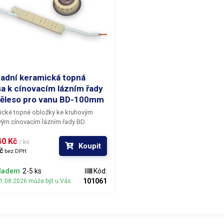
adní keramická topná
sa k cínovacím lázním řady
ěleso pro vanu BD-100mm
ické topné obložky ke kruhovým
vým cínovacím lázním řady BD.
ždý typ vany má topný blok jiný
0 Kč 
dle poloměru korpusu. Délka
/ ks
Koupit
 Šírka 32mm
č 
bez DPH
ladem
2-5 ks
Kód:
101061
11.08.2026 může být u Vás