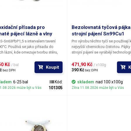
xidační přísada pro
Bezolovnatá tyčová pájka
naté pájecí lázně a vlny
strojní pájení Sn99Cu1
a S-Sn63PbP1,5 s intervalem tavení
Pro výrobu těchto tyčí se používají 
0°C. Používá se jako přísada do
nejvyšší chemickou čistotou. Pájky
ch lázní, kde omezuje tvorbu stěru,
strojní pájení se vyrábějí technologi
e nebezpečí tvorby můstků a
lisování, která zabraňuje vnitřní oxi
ků. Směs s přídavkem fosforu
zpracovávaných výrobků. Tento po
0 Kč 
471,90 Kč 
/ bal
/ x100g
Koupit
K
ě redukuje vznik strusky v pájecích
zaručuje, že vyráběné tyče mají vel
č 
390 Kč 
bez DPH
bez DPH
 cínovacích lázních. Tvorba oxidů je s
dobrou smáčivost, rychlost pájení a
idační přísadou omezena zhruba na
se spotřeba pájky. Pájecí eutektická
ladem
6-25 bal
Kód:
skladem
nad 100 x100g
nu, což znamená poloviční odpad
Sn99Cu1 je nejekonomičtější volbo
101305
11.08.2026 může být u Vás
Zítra 11.08.2026 může být u Vás
slitiny při stírání zoxidované vrstvy z
přechod na bezolovnatý proces v 
u a dlouhodobě čistou hladinu
běžné spotřební elektroniky.
ny. Dodává se ve tvaru pelet o
sti cca 5 g.