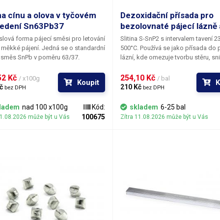
ozměry (šířka - výška - hloubka) [mm]
165-115-30
ina cínu a olova v tyčovém
Dezoxidační přísada pro
edení Sn63Pb37
bezolovnaté pájecí lázně 
apájecí napětí
230V/50Hz
lová forma pájecí směsi pro letování
Slitina S-SnP2 s intervalem tavení 2
 měkké pájení. Jedná se o standardní
500°C. Používá se jako přísada do 
áha balení [kg]:
2.7 kg
 směs SnPb v poměru 63/37.
lázní, kde omezuje tvorbu stěru, sn
te se zmást tím, že vypadá jako
nebezpečí tvorby můstků a krápní
řská pájka; jedná se eutetickou
s přídavkem fosforuvýrazně reduku
2 Kč 
254,10 Kč 
/ x100g
/ bal
Koupit
K
lova a cínu stejnou jako ostatní
strusky v pájecích vlnách cínovacíc
č 
210 Kč 
bez DPH
bez DPH
kové cíny v naší nabídce, akorát
lázních. Tvorba oxidů je s dezoxida
itelně neobsahuje tavidlo. Ideální
přísadou omezena zhruba na polov
ladem
nad 100 x100g
Kód:
skladem
6-25 bal
šude tam, kde je potřeba větší
znamená poloviční odpad pájecí slit
100675
11.08.2026 může být u Vás
Zítra 11.08.2026 může být u Vás
ví cínu – například pro naplnění
stírání zoxidované vrstvy z povrchu
 lázně.
dlouhodobě čistou hladinu taveniny
Dodává se ve tvaru pelet o hmotnos
g.