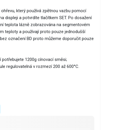
ohřevu, který používá zpětnou vazbu pomocí
 displeji a potvrdíte tlačítkem SET. Po dosažení
ální teplota lázně zobrazována na segmentovém
m teploty a používají proto pouze jednodušší
 bez označení BD proto můžeme doporučit pouze
í potřebujete 1200g cínovací směsi;
nule regulovatelná v rozmezí 200 až 600°C.