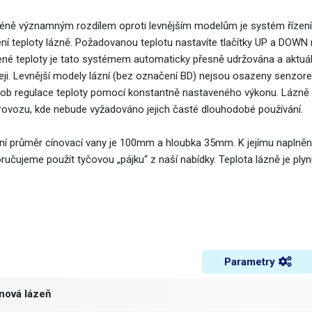
ně významným rozdílem oproti levnějším modelům je systém řízení 
ní teploty lázně. Požadovanou teplotu nastavíte tlačítky UP a DOWN na
ené teploty je tato systémem automaticky přesně udržována a aktu
leji. Levnější modely lázní (bez označení BD) nejsou osazeny senzore
ob regulace teploty pomocí konstantně nastaveného výkonu. Lázně
rovozu, kde nebude vyžadováno jejich časté dlouhodobé používání.
řní průměr cínovací vany je 100mm a hloubka 35mm. K jejímu naplněn
ručujeme použít tyčovou „pájku“ z naší nabídky. Teplota lázně je ply
Parametry
nová lázeň