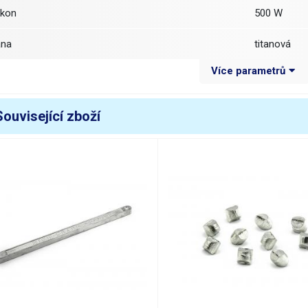
ýkon
500 W
ana
titanová
Více parametrů
ozměr vany
průměr 10
loubka vany
35 mm
Související zboží
áplň olovnatá Sn63Pb37
2300 g
áplň bezolovnatá Sn97Cu0,3
2000 g
tabilizace teploty
měřením výs
vládání teploty
digitální (tla
kazatel teploty
digitální (dis
ozsah regulace teploty
200 - 600 °