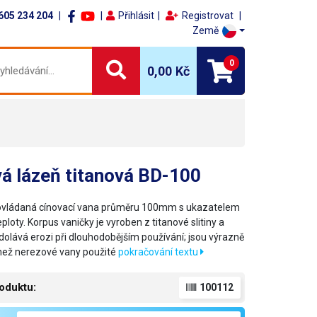
605 234 204
Přihlásit
Registrovat
Země
0
0,00 Kč
á lázeň titanová BD-100
 ovládaná cínovací vana průměru 100mm s ukazatelem
eploty. Korpus vaničky je vyroben z titanové slitiny a
odolává erozi při dlouhodobějším používání; jsou výrazně
 než nerezové vany použité
pokračování textu
oduktu:
100112