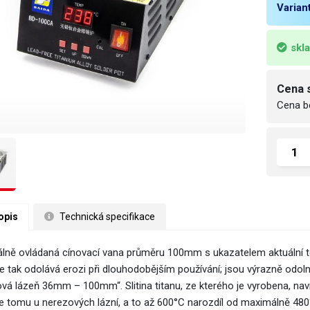
Varian
skl
Cena 
Cena b
opis
 Technická specifikace
tálně ovládaná cínovací vana průměru 100mm s ukazatelem aktuální tep
pe tak odolává erozi při dlouhodobějším používání; jsou výrazně odol
ová lázeň 36mm – 100mm“. Slitina titanu, ze kterého je vyrobena, naví
je tomu u nerezových lázní, a to až 600°C narozdíl od maximálně 480