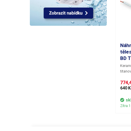
Náhr
těle
BD T
Keram
titano
Pro ka
774,4
rozměr 
330mm
640 K
sk
Zítra 