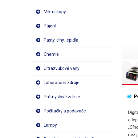
Mikroskopy
Pájení
Pasty, cíny, lepidla
Chemie
Ultrazvukové vany
Laboratorní zdroje
 P
Průmyslové zdroje
Počítačky a podavače
Digi
a lé
Lampy
„Cín
než 