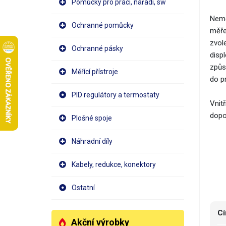
Pomůcky pro práci, nářadí, sw
Nemé
Ochranné pomůcky
měře
zvol
Ochranné pásky
disp
způs
Měřící přístroje
do p
PID regulátory a termostaty
Vnit
dopo
Plošné spoje
Náhradní díly
Kabely, redukce, konektory
Ostatní
Cí
Akční výrobky