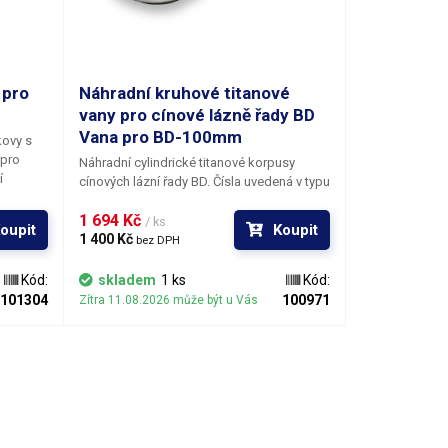
 pro
Náhradní kruhové titanové
vany pro cínové lázně řady BD
Vana pro BD-100mm
kovy s
 pro
Náhradní cylindrické titanové korpusy
í
cínových lázní řady BD. Čísla uvedená v typu
daci
cínovací lázně za označením BD, udávají
stup
1 694 Kč 
průměr kalichu: 36, 50, 80, 100 mm.
/ ks
oupit
Koupit
mi
1 400 Kč 
bez DPH
 snižuje
 slitina
Kód:
skladem
1 ks
Kód:
u pro
101304
100971
Zítra 11.08.2026 může být u Vás
oboru