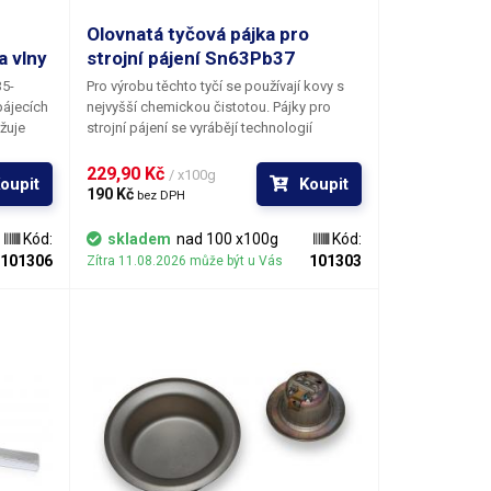
0
Olovnatá tyčová pájka pro
a vlny
strojní pájení Sn63Pb37
35-
Pro výrobu těchto tyčí se používají kovy s
pájecích
nejvyšší chemickou čistotou. Pájky pro
ižuje
strojní pájení se vyrábějí technologií
ků. Směs
lisování, která zabraňuje vnitřní oxidaci
je vznik
zpracovávaných výrobků. Tento postup
229,90 Kč 
/ x100g
oupit
Koupit
h
zaručuje, že vyráběné tyče mají velmi
190 Kč 
bez DPH
ční
dobrou smáčivost, rychlost pájení a snižuje
inu, což
se spotřeba pájky. Klasická olovnatá
Kód:
skladem
nad 100 x100g
Kód:
iny při
eutektická slitina olova a cínu představuje
101306
101303
Zítra 11.08.2026 může být u Vás
 a
léty prověřenou pájku s obecně nejlepšími
.
fyzikálními parametry pro letování v oblasti
ti cca 5
elektrotechniky.