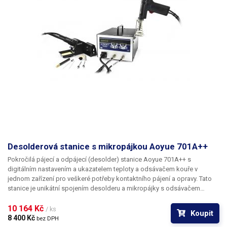
Desolderová stanice s mikropájkou Aoyue 701A++
Pokročilá pájecí a odpájecí (desolder) stanice Aoyue 701A++ s
digitálním nastavením a ukazatelem teploty a odsávačem kouře v
jednom zařízení pro veškeré potřeby kontaktního pájení a opravy. Tato
stanice je unikátní spojením desolderu a mikropájky s odsávačem
kouře, což představuje výhodnější řešení, než je koupě samostatných
zařízení.
10 164 Kč 
Mikropájka
nabízí dostatečný výkon 70W s digitálně řízenou
/ ks
Koupit
teplotou v rozsahu 200-480°C a je ovládána zcela nezávisle na
8 400 Kč 
bez DPH
desolderu. Součástí pájecího pera je integrovaný odsávač kouře, který