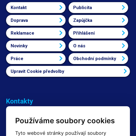
Kontakt
Publicita
Doprava
Zapůjčka
Reklamace
Přihlášení
Novinky
O nás
Práce
Obchodní podmínky
Upravit Cookie předvolby
Kontakty
Obchodní oddělení Reklamace
Používáme soubory cookies
+420 603 357 606 +420 605 234 204
info@hotair.cz
Tyto webové stránky používají soubory