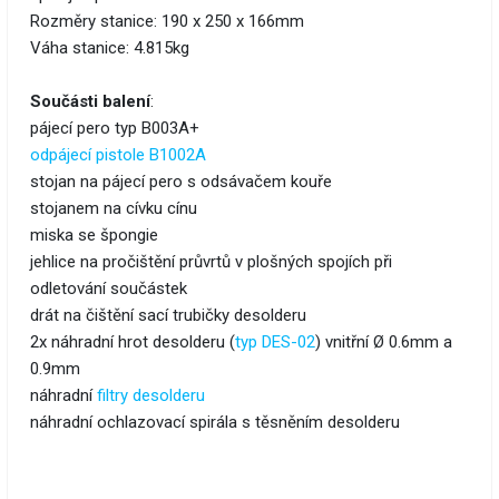
Rozměry stanice: 190 x 250 x 166mm
Váha stanice: 4.815kg
Součásti balení
:
pájecí pero typ B003A+
odpájecí pistole B1002A
stojan na pájecí pero s odsávačem kouře
stojanem na cívku cínu
miska se špongie
jehlice na pročištění průvrtů v plošných spojích při
odletování součástek
drát na čištění sací trubičky desolderu
2x náhradní hrot desolderu (
typ DES-02
) vnitřní Ø 0.6mm a
0.9mm
náhradní
filtry desolderu
náhradní ochlazovací spirála s těsněním desolderu