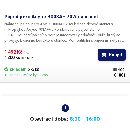
Pájecí pero Aoyue B003A+ 70W náhradní
Náhradní
pájecí pero Aoyue B003A+ 70W
k desolderové stanici s
mikropájkou Aoyue 701A++ a kombinované pájecí stanici
968A+. Součástí pájecího pera je integrovaný odsávač kouře, který se
připojuje k sacímu konektoru stanice. Kompatibilní s pájecími hroty řady
900-T. Hrot pera se může od obrázku lišit v závislosti na šarži dodané
výrobcem.
1 452 Kč 
/ ks
Koupit
1 200 Kč 
bez DPH
skladem
2-5 ks
Kód:
101881
10.08.2026 může být u Vás
Otevírací doba:
8:00 - 16:00