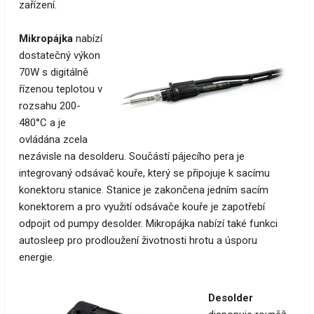
zařízení.
Mikropájka
nabízí
dostatečný výkon
70W s digitálně
řízenou teplotou v
rozsahu 200-
480°C a je
ovládána zcela
nezávisle na desolderu. Součástí pájecího pera je
integrovaný odsávač kouře, který se připojuje k sacímu
konektoru stanice. Stanice je zakončena jedním sacím
konektorem a pro využití odsávače kouře je zapotřebí
odpojit od pumpy desolder. Mikropájka nabízí také funkci
autosleep pro prodloužení životnosti hrotu a úsporu
energie.
Desolder