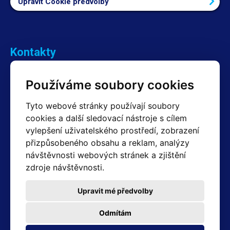
Upravit Cookie předvolby
Kontakty
Obchodní oddělení Reklamace
Používáme soubory cookies
+420 603 357 606 +420 605 234 204
info@hotair.cz
Tyto webové stránky používají soubory
Fakturační a expediční oddělení
cookies a další sledovací nástroje s cílem
+420 605 259 759
vylepšení uživatelského prostředí, zobrazení
(Po–Pá: 7:30 – 15:00)
přizpůsobeného obsahu a reklam, analýzy
Technické oddělení
návštěvnosti webových stránek a zjištění
+420 603 355 085
(Po–Pá: 8:00 – 16:00)
zdroje návštěvnosti.
servis@hotair.cz
Výdej zboží (Ostrava): Po-Pá: 8:00 - 16:00
Upravit mé předvolby
Platba jen v hotovosti
Odmítám