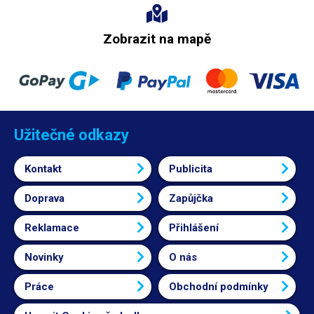
Zobrazit na mapě
Užitečné odkazy
Kontakt
Publicita
Doprava
Zapůjčka
Reklamace
Přihlášení
Novinky
O nás
Práce
Obchodní podmínky