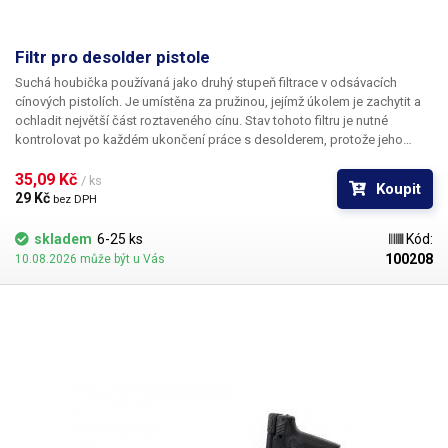
Filtr pro desolder pistole
Suchá houbička používaná jako druhý stupeň filtrace v odsávacích
cínových pistolích. Je umístěna za pružinou, jejímž úkolem je zachytit a
ochladit největší část roztaveného cínu. Stav tohoto filtru je nutné
kontrolovat po každém ukončení práce s desolderem, protože jeho
zanesení významně snižuje sací sílu pistole.
35,09 Kč 
/ ks
Koupit
29 Kč 
bez DPH
skladem
6-25 ks
Kód:
100208
10.08.2026 může být u Vás