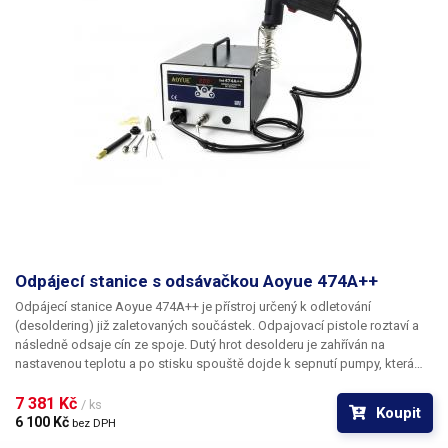
Odpájecí stanice s odsávačkou Aoyue 474A++
Odpájecí stanice Aoyue 474A++ je přístroj určený k odletování
(desoldering) již zaletovaných součástek. Odpajovací pistole roztaví a
následně odsaje cín ze spoje. Dutý hrot desolderu je zahříván na
nastavenou teplotu a po stisku spouště dojde k sepnutí pumpy, která
začne cín odsávat do odpadního zásobníku. Lze použít pro odpajování
klasických DIL součástek i pro odpájení SMD součástek. Stanice je v
7 381 Kč 
/ ks
Koupit
celokovovém provedení a umožňuje digitální nastavení teploty v rozpětí
6 100 Kč 
bez DPH
200 - 480°C. Desolderová pistole B1002A se připojuje ke stanici díky