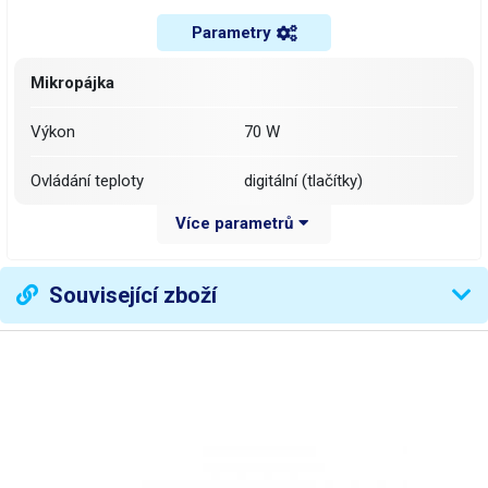
Parametry
Mikropájka
Výkon
70 W
Ovládání teploty
digitální (tlačítky)
Více parametrů
Ukazatel teploty
digitální (displej)
Stabilizace teploty
měřením výstupní teploty
Související zboží
Rozsah regulace teploty
200 - 480 °C
Funkce prodloužení
ano
životnosti hrotu
Pracovní napětí pro ohřev
24 V
hrotu