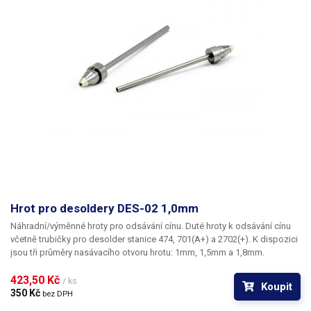
Výměnné hroty (typ)
klasické řada 900-T
Typ pájecího pera
Aoyue B003A+
Hmotnost
0.17 kg
Napájecí napětí
230V/50Hz
Desolder
Výkon
50 W
Hrot pro desoldery DES-02 1,0mm
Ovládání teploty
digitální (tlačítky)
Náhradní/výměnné hroty pro odsávání cínu. Duté hroty k odsávání cínu
včetně trubičky pro desolder stanice 474, 701(A+) a 2702(+). K dispozici
Ukazatel teploty
digitální (displej)
jsou tři průměry nasávacího otvoru hrotu: 1mm, 1,5mm a 1,8mm.
Rozsah regulace teploty
200 - 480 °C
423,50 Kč 
/ ks
Koupit
350 Kč 
bez DPH
Pracovní napětí pro ohřev