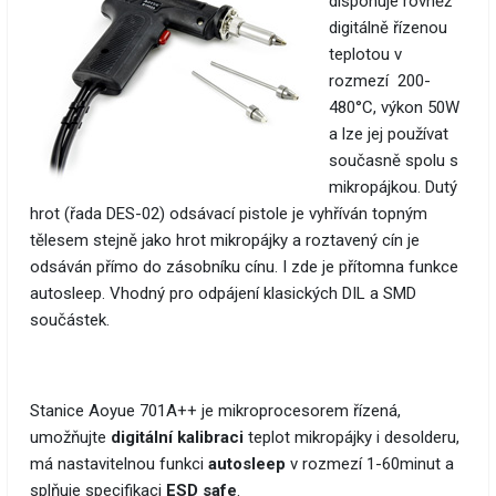
disponuje rovněž
digitálně řízenou
teplotou v
rozmezí 200-
480°C, výkon 50W
a lze jej používat
současně spolu s
mikropájkou. Dutý
hrot (řada DES-02) odsávací pistole je vyhříván topným
tělesem stejně jako hrot mikropájky a roztavený cín je
odsáván přímo do zásobníku cínu. I zde je přítomna funkce
autosleep. Vhodný pro odpájení klasických DIL a SMD
součástek.
Stanice Aoyue 701A++ je mikroprocesorem řízená,
umožňujte
digitální kalibraci
teplot mikropájky i desolderu,
má nastavitelnou funkci
autosleep
v rozmezí 1-60minut a
splňuje specifikaci
ESD safe
.