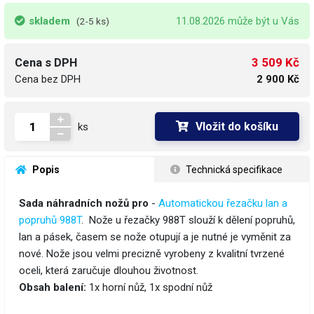
skladem
11.08.2026 může být u Vás
(2-5 ks)
3 509 Kč
Cena s DPH
Cena bez DPH
2 900 Kč
Vložit do košíku
ks
 Popis
 Technická specifikace
Sada náhradních nožů pro
-
Automatickou řezačku lan a
popruhů 988T
. Nože u řezačky 988T slouží k dělení popruhů,
lan a pásek, časem se nože otupují a je nutné je vyměnit za
nové. Nože jsou velmi precizně vyrobeny z kvalitní tvrzené
oceli, která zaručuje dlouhou životnost.
Obsah balení:
1x horní nůž, 1x spodní nůž