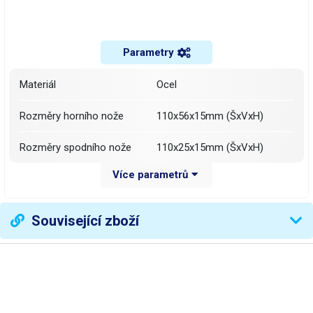
Parametry
Materiál
Ocel
Rozměry horního nože
110x56x15mm (ŠxVxH)
Rozměry spodního nože
110x25x15mm (ŠxVxH)
Více parametrů
Váha
(oba nože) 560g
Váha balení [kg]:
0.57 kg
Související zboží