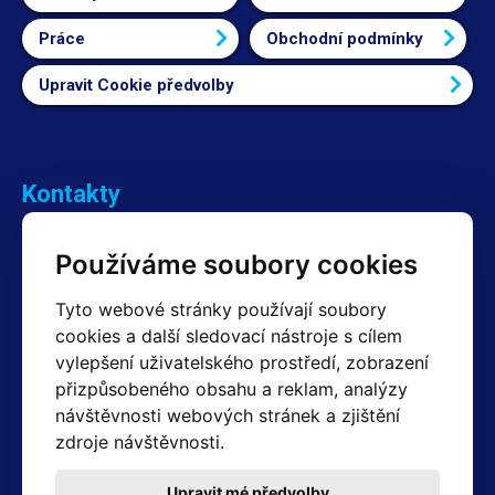
Práce
Obchodní podmínky
Upravit Cookie předvolby
Kontakty
Obchodní oddělení Reklamace
Používáme soubory cookies
+420 603 357 606 +420 605 234 204
info@hotair.cz
Tyto webové stránky používají soubory
Fakturační a expediční oddělení
cookies a další sledovací nástroje s cílem
+420 605 259 759
vylepšení uživatelského prostředí, zobrazení
(Po–Pá: 7:30 – 15:00)
přizpůsobeného obsahu a reklam, analýzy
Technické oddělení
návštěvnosti webových stránek a zjištění
+420 603 355 085
(Po–Pá: 8:00 – 16:00)
zdroje návštěvnosti.
servis@hotair.cz
Výdej zboží (Ostrava): Po-Pá: 8:00 - 16:00
Upravit mé předvolby