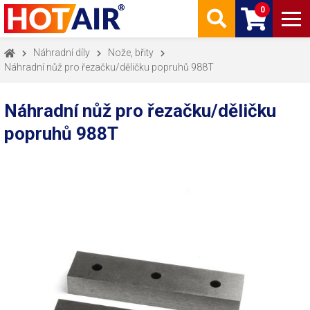
0
Náhradní díly
Nože, břity
Náhradní nůž pro řezačku/děličku popruhů 988T
Náhradní nůž pro řezačku/děličku
popruhů 988T