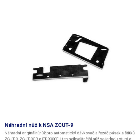
Náhradní nůž k NSA ZCUT-9
Náhradní originální nůž pro automatický dávkovač a řezač pásek a štítků
ZCUT-9
,
ZCUT-9GR a RT-9000F
.
I ten nejkvalitnější nůž se jednou otupí a