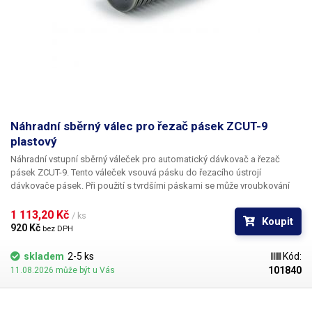
Náhradní sběrný válec pro řezač pásek ZCUT-9
plastový
Náhradní vstupní sběrný váleček pro automatický dávkovač a řezač
pásek ZCUT-9. Tento váleček vsouvá pásku do řezacího ústrojí
dávkovače pásek. Při použití s tvrdšími páskami se může vroubkování
opotřebovat a mohou nastat problémy s vkládáním pásky. V případě
opotřebení či poškození možno použít tento náhradní díl a zařízení
1 113,20 Kč 
/ ks
Koupit
svépomocí opravit.
920 Kč 
bez DPH
skladem
2-5 ks
Kód:
101840
11.08.2026 může být u Vás