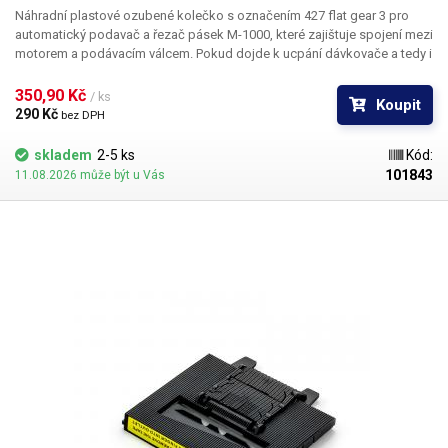
​Náhradní plastové ozubené kolečko s označením 427 flat gear 3
pro
automatický podavač a řezač pásek M-1000, které zajištuje spojení mezi
motorem a podávacím válcem. Pokud dojde k ucpání dávkovače a tedy i
mechanickému zastavení válců a motor je stále v pohybu, může dojít k
jeho zlomení. Díky tomuto náhradnímu ozubenému kolečku si můžete
350,90 Kč 
/ ks
Koupit
sami svépomocí podavač pásek
M-1000
sami opravit. Průměr: 29.7mm
290 Kč 
bez DPH
skladem
2-5 ks
Kód:
101843
11.08.2026 může být u Vás