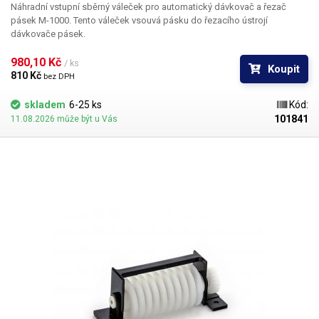
Náhradní vstupní sběrný váleček pro automatický dávkovač a řezač
pásek M-1000. Tento váleček vsouvá pásku do řezacího ústrojí
dávkovače pásek.
980,10 Kč 
/ ks
Koupit
810 Kč 
bez DPH
skladem
6-25 ks
Kód:
101841
11.08.2026 může být u Vás