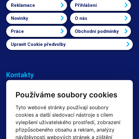
Reklamace
Přihlášení
Novinky
O nás
Práce
Obchodní podmínky
Upravit Cookie předvolby
Kontakty
Obchodní oddělení Reklamace
Používáme soubory cookies
+420 603 357 606 +420 605 234 204
info@hotair.cz
Tyto webové stránky používají soubory
Fakturační a expediční oddělení
cookies a další sledovací nástroje s cílem
+420 605 259 759
vylepšení uživatelského prostředí, zobrazení
(Po–Pá: 7:30 – 15:00)
přizpůsobeného obsahu a reklam, analýzy
Technické oddělení
návštěvnosti webových stránek a zjištění
+420 603 355 085