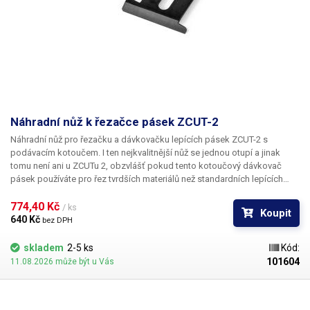
Náhradní nůž k řezačce pásek ZCUT-2
Náhradní nůž pro řezačku a dávkovačku lepících pásek ZCUT-2 s
podávacím kotoučem. I ten nejkvalitnější nůž se jednou otupí a jinak
tomu není ani u ZCUTu 2, obzvlášť pokud tento kotoučový dávkovač
pásek používáte pro řez tvrdších materiálů než standardních lepících
pásek. Tento náhradní díl vrátí Vašemu ZCUTu jeho původní
ostrost. Náhradní nůž se skládá ze dvou částí. Výměna břitů není vůbec
774,40 Kč 
/ ks
Koupit
složitá, zvládne i lajk. Je k tomu zapotřebí pouze plochý šroubovák a
640 Kč 
bez DPH
plochý maticový klíč č.7. Po odšroubování šroubů vyjměte nože a
nahraďte je novými. Ty následně pevně přišroubujte. Šroubky jsou
skladem
2-5 ks
Kód:
vyznačeny na ilustrativním obrázku.
101604
11.08.2026 může být u Vás