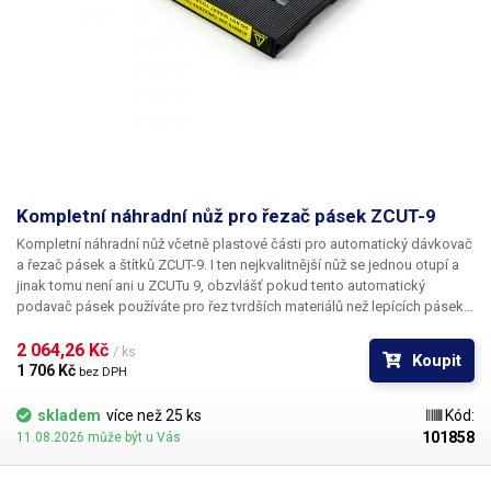
Kompletní náhradní nůž pro řezač pásek ZCUT-9
Kompletní náhradní nůž
včetně plastové části pro
automatický dávkovač
a řezač pásek a štítků ZCUT-9
. I ten nejkvalitnější nůž se jednou otupí a
jinak tomu není ani u ZCUTu 9, obzvlášť pokud tento automatický
podavač pásek používáte pro řez tvrdších materiálů než lepících pásek.
Tento náhradní díl vrátí Vašemu ZCUTu jeho původní ostrost. Břity jsou už
uloženy v plastovém šasi a pro výměnu stačí pouze vsunout do řezačky.
2 064,26 Kč 
/ ks
Koupit
Součástí náhradního dílu je také nástavec pro držení již ustřihnuté pásky,
1 706 Kč 
bez DPH
který se může při časté manipulaci "vychodit", případně zlomit. Pokud
potřebujete pouze břity bez plastového šasi, můžete je objednat zde.
skladem
více než 25 ks
Kód:
101858
11.08.2026 může být u Vás