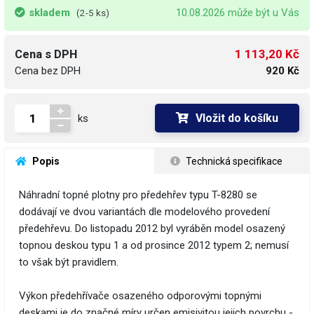
skladem
10.08.2026 může být u Vás
(2-5 ks)
1 113,20 Kč
Cena s DPH
Cena bez DPH
920 Kč
Vložit do košíku
ks
 Popis
 Technická specifikace
Náhradní topné plotny pro předehřev typu T-8280 se
dodávají ve dvou variantách dle modelového provedení
předehřevu. Do listopadu 2012 byl vyráběn model osazený
topnou deskou typu 1 a od prosince 2012 typem 2; nemusí
to však být pravidlem.
Výkon předehřívače osazeného odporovými topnými
deskami je do značné míry určen emisivitou jejich povrchu -