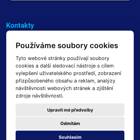
Kontakty
Obchodní oddělení Reklamace
Používáme soubory cookies
+420 603 357 606 +420 605 234 204
info@hotair.cz
Tyto webové stránky používají soubory
Fakturační a expediční oddělení
cookies a další sledovací nástroje s cílem
+420 605 259 759
vylepšení uživatelského prostředí, zobrazení
(Po–Pá: 7:30 – 15:00)
přizpůsobeného obsahu a reklam, analýzy
Technické oddělení
návštěvnosti webových stránek a zjištění
+420 603 355 085
(Po–Pá: 8:00 – 16:00)
zdroje návštěvnosti.
servis@hotair.cz
Výdej zboží (Ostrava): Po-Pá: 8:00 - 16:00
Upravit mé předvolby
Platba jen v hotovosti
Odmítám
Adresa prodejny
Souhlasím