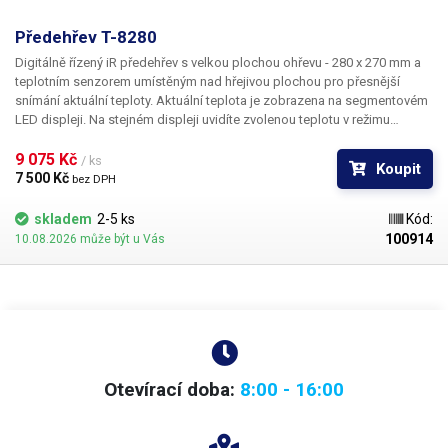
Předehřev T-8280
Digitálně řízený iR předehřev s velkou plochou ohřevu - 280 x 270 mm a
teplotním senzorem umístěným nad hřejivou plochou pro přesnější
snímání aktuální teploty. Aktuální teplota je zobrazena na segmentovém
LED displeji. Na stejném displeji uvidíte zvolenou teplotu v režimu
nastavování.
9 075 Kč 
/ ks
Koupit
7 500 Kč 
bez DPH
skladem
2-5 ks
Kód:
100914
10.08.2026 může být u Vás
Otevírací doba:
8:00 - 16:00