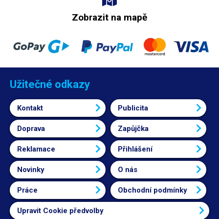
Zobrazit na mapě
Užitečné odkazy
Kontakt
Publicita
Doprava
Zapůjčka
Reklamace
Přihlášení
Novinky
O nás
Práce
Obchodní podmínky
Upravit Cookie předvolby