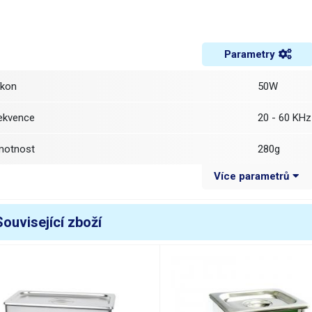
Parametry
říkon
50W
rekvence
20 - 60 KHz
motnost
280g
Více parametrů
růměr styčné plochy
48 mm
ýška
50 mm
Související zboží
áha balení [kg]:
0.282 kg