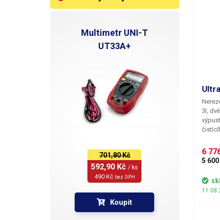
Multimetr UNI-T
UT33A+
Ultr
Nerezo
3l, dv
výpus
čistíc
čištěn
150W. 
6 776
701,80 Kč
teplot
5 600
592,90 Kč 
stiske
/ ks
Časov
490 Kč 
bez DPH
sk
až do 
11.08.
Teplot
Koupit