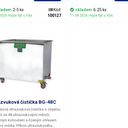
ek stejně jako doba čištění. Časovač
tlačítek stejně jako doba čištění. 
je nastavit dobu provozu až do 99
umožňuje nastavit dobu provozu a
ladem
2-5 ks
Kód:
skladem
6-25 ks
s rozlišením po sekundách. Teplota
minut s rozlišením po sekundách. 
100127
2026 může být u Vás
11.08.2026 může být u Vás
je volitelná v rozmězí 0-90°C.
lázně je volitelná v rozmězí 0-90°C.
azvuková čistička BG-48C
slová
ultrazvuková čistička o objemu
rů
se 48 ultrazvukovými měniči,
tným kohoutem a řízeným ohřevem
ího média.
Příkon ultrazvukového