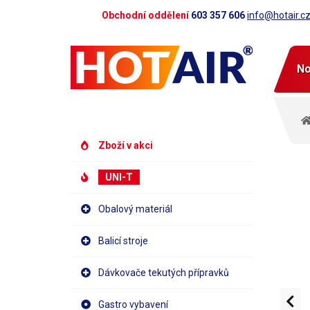
Obchodní oddělení
603 357 606
info@hotair.c
No
Zboží v akci
UNI-T
Obalový materiál
Balicí stroje
Dávkovače tekutých přípravků
Gastro vybavení