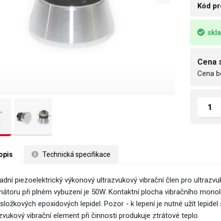
Kód pr
skl
Cena 
Cena b
opis
 Technická specifikace
adní piezoelektrický výkonový ultrazvukový vibrační člen pro ultrazvu
nátoru při plném vybuzení je 50W. Kontaktní plocha vibračního monol
složkových epoxidových lepidel. Pozor - k lepení je nutné užít lepide
zvukový vibrační element při činnosti produkuje ztrátové teplo.