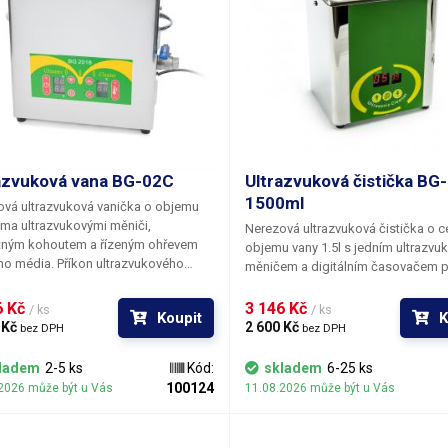
azvuková vana BG-02C
Ultrazvuková čistička BG
1500ml
vá ultrazvuková vanička o objemu
ěma ultrazvukovými měniči,
Nerezová ultrazvuková čistička o 
tným kohoutem a řízeným ohřevem
objemu vany 1.5l
s jedním ultrazvu
ího média. Příkon ultrazvukového
měničem a digitálním časovačem p
í je 100W a příkon topného tělesa
ultrazvukové čištění menších před
Ovládání vany je plně digitální;
Příkon ultrazvukového čištění je 80
 Kč 
3 146 Kč 
/ ks
/ ks
Koupit
K
a čistícího prostředku se nastavuje
Ovládání vany je digitální a velmi
 Kč 
2 600 Kč 
bez DPH
bez DPH
m tlačítek stejně jako doba čištění.
jednoduché. Nastavuje se pouze c
ač umožňuje nastavit dobu provozu
čas čistícího cyklu. Časovač umožň
ladem
2-5 ks
Kód:
skladem
6-25 ks
99 minut s rozlišením po sekundách.
nastavit dobu provozu od 1 vteřiny
100124
2026 může být u Vás
11.08.2026 může být u Vás
a lázně je volitelná v rozmězí 0-90°C.
minut a 59s. Po ztrátě napájení si či
pamatuje nastavené hodnoty. Souč
ultrazvukové čističky BG-01H je i di