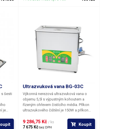
ná
minut s rozlišením po sekundách.
lázně je
je
 ovládá
ko
ho
anu
ropné
C
Ultrazvuková vana BG-03C
 s šesti
Výkonná nerezová ultrazvuková vana o
objemu 5,5l s výpustným kohoutem a
cího
řízeným ohřevem čistícího média. Příkon
í je
ultrazvukového čištění je 150W a příkon
topného tělesa 210W. Ovládání vany je plně
ota
digitální; teplota čistícího prostředku se
9 286,75 Kč 
/ ks
oupit
Koupit
stiskem
nastavuje stiskem tlačítek stejně jako doba
7 675 Kč 
bez DPH