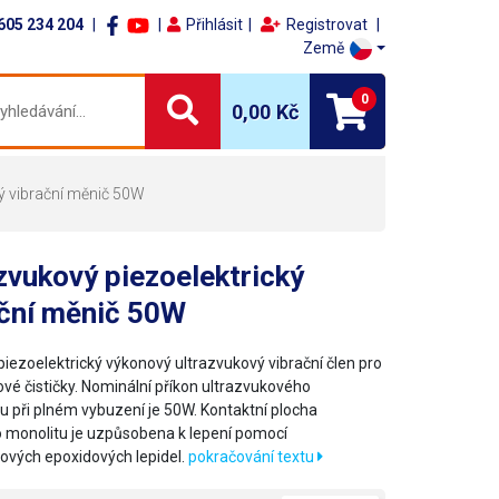
605 234 204
Přihlásit
Registrovat
Země
0
0,00 Kč
ký vibrační měnič 50W
zvukový piezoelektrický
ační měnič 50W
piezoelektrický výkonový ultrazvukový vibrační člen pro
ové čističky. Nominální příkon ultrazvukového
u při plném vybuzení je 50W. Kontaktní plocha
o monolitu je uzpůsobena k lepení pomocí
ových epoxidových lepidel.
pokračování textu