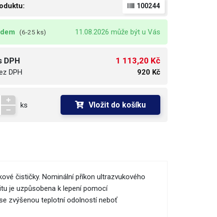
oduktu:
100244
adem
11.08.2026 může být u Vás
(6-25 ks)
1 113,20 Kč
s DPH
ez DPH
920 Kč
Vložit do košíku
ks
kové čističky. Nominální příkon ultrazvukového
itu je uzpůsobena k lepení pomocí
l se zvýšenou teplotní odolností neboť