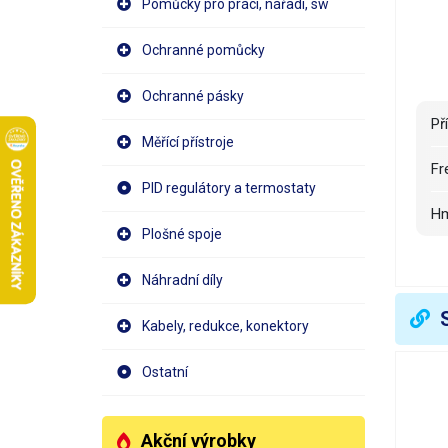
Pomůcky pro práci, nářadí, sw
Ochranné pomůcky
Ochranné pásky
P
Měřící přístroje
F
PID regulátory a termostaty
H
Plošné spoje
P
Náhradní díly
V
Kabely, redukce, konektory
V
Ostatní
Akční výrobky