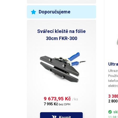
Doporučujeme
Svářecí kleště na fólie
30cm FKR-300
Ultr
Ultraz
Použív
telefo
elektr
Konstr
vyrobe
3 388
9 673,95 Kč 
/ ks
rozpou
2 800
7 995 Kč 
bez DPH
Při do
možné 
sk
ethyla
Koupit
11.08.