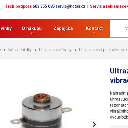
z
Tech.podpora
603 355 085
servis@hotair.cz
Servis a reklamace
vinky
O nákupu
Zápůjčka
Kontakt
Náhradní díly
Ultrazvukové vany
Ultrazvukový piezoelektric
Ultra
vibr
Náhradní 
ultrazvuk
rezonátor
vibračníh
dvousložk