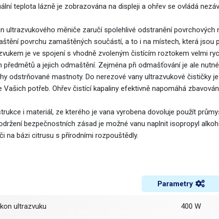
ální teplota lázně je zobrazována na displeji a ohřev se ovládá nezáv
on ultrazvukového měniče zaručí spolehlivé odstranění povrchových n
štění povrchu zamaštěných součástí, a to i na místech, která jsou p
azvukem je ve spojení s vhodně zvoleným čistícím roztokem velmi ry
h předmětů a jejich odmaštění. Zejména při odmašťování je ale nutné
hy odstrňované mastnoty. Do nerezové vany ultrazvukové čističky je
e Vašich potřeb. Ohřev čistící kapaliny efektivně napomáhá zbavování
trukce i materiál, ze kterého je vana vyrobena dovoluje použít průmy
dodržení bezpečnostních zásad je možné vanu naplnit isopropyl alkoh
či na bázi citrusu s přírodními rozpouštědly.
Parametry
ýkon ultrazvuku
400 W