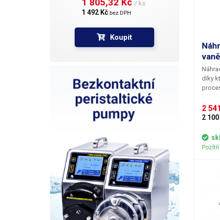
1 805,32 Kč 
/ ks
V
1 492 Kč 
bez DPH
Koupit
Náhr
vaně
Náhrad
díky 
proces
Díky d
předmě
2 541
usušen
2 100
vyčišt
koši s
sk
provoz
Pozítř
ultraz
jinými
rozměr