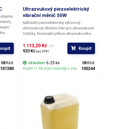
C
Ultrazvukový piezoelektrický
vibrační měnič 50W
o objemu
 měniči,
Náhradní piezoelektrický výkonový
řevem
ultrazvukový vibrační člen pro ultrazvukové
vého
čističky. Nominální příkon ultrazvukového
ěles
rezonátoru při plném vybuzení je 50W.
ní;
Kontaktní plocha vibračního monolitu je
1 113,20 Kč 
/ ks
oupit
Koupit
tavuje
uzpůsobena k lepení pomocí
920 Kč 
bez DPH
štění.
dvousložkových epoxidových lepidel.
provozu
Pozor - k lepení je nutné užít lepidel se
Kód:
skladem
6-25 ks
Kód:
zvýšenou teplotní odolností neboť
101380
100244
Pozítří 11.08.2026 může být u Vás
ná
ultrazvukový vibrační element při činnosti
lázně je
produkuje ztrátové teplo.
 ovládá
50 mm
ho
50 mm