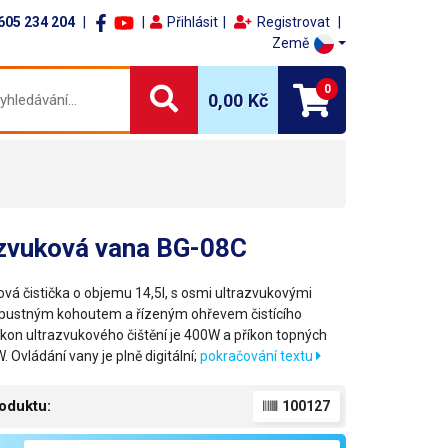
605 234 204
Přihlásit
Registrovat
Země
0
0,00 Kč
azvuková vana BG-08C
ová čistička o objemu 14,5l, s osmi ultrazvukovými
ýpustným kohoutem a řízeným ohřevem čistícího
íkon ultrazvukového čištění je 400W a příkon topných
. Ovládání vany je plně digitální;
pokračování textu
oduktu:
100127