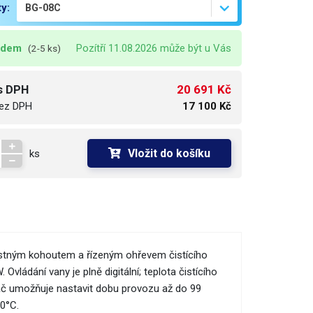
ty:
adem
Pozítří 11.08.2026 může být u Vás
(2-5 ks)
20 691 Kč
s DPH
ez DPH
17 100 Kč
Vložit do košíku
ks
pustným kohoutem a řízeným ohřevem čistícího
vládání vany je plně digitální; teplota čistícího
vač umožňuje nastavit dobu provozu až do 99
90°C.