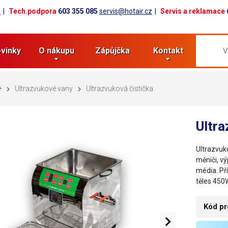
z
Tech.podpora
603 355 085
servis@hotair.cz
Servis a reklamace
vinky
O nákupu
Zápůjčka
Kontakt
Ultrazvukové vany
Ultrazvuková čistička
Ultr
Ultrazvuk
měniči, v
média. Př
těles 450W
Kód pr