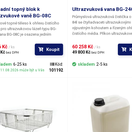
ítač denních spuštění
ne
adní topný blok k
Ultrazvuková vana BG-24
azvukové vaně BG-08C
Průmyslová ultrazvuková čistička 
ítač celkového počtu cyklů
ne
84l se čtyřiadvaceti ultrazvukovými
vé topné těleso k ohřevu čistícího
výpustným kohoutem a řízeným oh
pro ultrazvukovou lázeň typu BG-
íko
ano
čistícího média. Příkon ultrazvuko
ana BG-08C je osazena jedním
čištění je 1200W a příkon topných t
m blokem.
2400W. Ovládání vany je plně digitál
oš
ano
 Kč 
60 258 Kč 
/ ks
/ ks
Koupit
K
teplota čistícího prostředku se nas
 Kč 
49 800 Kč 
bez DPH
bez DPH
stiskem tlačítek stejně jako doba či
ýpustný ventil
ano
Časovač umožňuje nastavit dobu 
ladem
6-25 ks
Kód:
skladem
2-5 ks
až do 99 minut s rozlišením po
101192
í 11.08.2026 může být u Vás
Maximální rozměr předmětu k čištění
320 mm
sekundách. Teplota lázně je volitel
v rozmezí 20-80°C. Aktuální teplota 
zobrazována na displeji a ohřev se
nitřní rozměr vany (délka-šířka-hloubka) [mm]
320-300-1
nezávisle na spuštění ultrazvukové
čištění.
nější rozměry (šířka - výška - hloubka) [mm]
370-430-3
motnost
14 kg
apájecí napětí
230V/50Hz