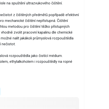
isle na spuštění ultrazvukového čištění.
ečistot z čištěných předmětů popřípadě efektivní
ro mechanické čištění nepřístupná. Čištění
chlou metodou pro čištění těžko přístupných
 vhodně zvolit pracovní kapalinu dle chemické
 možné nalít jakákoli průmyslová rozpouštědla
 nečistot.
slová rozpouštědla jako čistící médium.
olem, ethylalkoholem i rozpouštědly na ropné