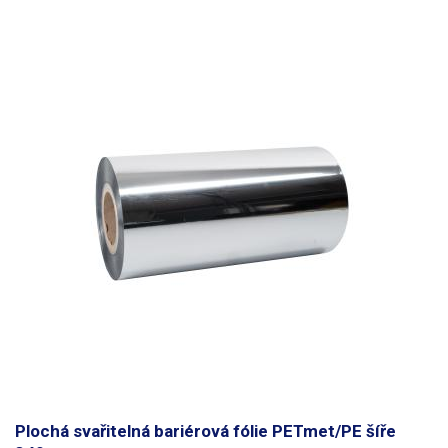
naší nabídky.
Balení:
jedna role - cca 200m
Plochá svařitelná bariérová fólie PETmet/PE šíře