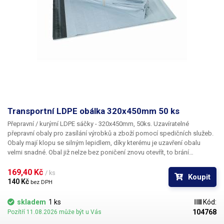
Transportní LDPE obálka 320x450mm 50 ks
Přepravní / kurýrní LDPE sáčky - 320x450mm, 50ks.
Uzavíratelné
přepravní obaly pro zasílání výrobků a zboží pomocí spedičních služeb.
Obaly mají klopu se silným lepidlem, díky kterému je uzavření obalu
velmi snadné. Obal již nelze bez poničení znovu otevřít, to brání
neoprávněné manipulaci s obsahem při přepravě. Obaly jsou velmi
pevné a díky vnitřní černé vrstvě naprosto neprůsvitné. Povrch je možné
169,40 Kč 
/ ks
Koupit
popsat lihovým fixem. Materiál LDPE je 100% recyklovatelný.
Uvedený
140 Kč 
bez DPH
rozměr je včetně uzavírací klopy, po uzavření obalu se zmenší jeho délka
o 50mm.
Balení:
50ks přepravní obal 320x450mm
skladem
1 ks
Kód:
104768
Pozítří 11.08.2026 může být u Vás