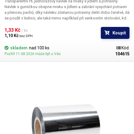
Transparentní PE jednorázový návlek na misky s jídlem a potraviny.
Návlek s gumičkou obepne misku s jídlem a zabrání vysychání potravin
a přenosu pachů, díky návleku zůstanou potraviny delší dobu čerstvé, dá
se použít v lednici, ale také mimo například při venkovním stolování, kdy
PE folie brání nalétávání hmyzu do misky s jídlem. Tenká PE fólie je
opatřena gumičkou, která umožnuje použití návleku na misku o průměru
1,33 Kč 
/ ks
Koupit
10-40cm a vždy se přizpůsobí průměru nádobí. PE materiál je odolný a
1,10 Kč 
bez DPH
recyklovatelný, vydrží teploty v rozmezí -50 až 110°C. PE je vhodný pro
přímý styk s potravinami, je netoxický a bez zápachu. PE se běžně
skladem
nad 100 ks
Kód:
používá na výrobu sáčků na potraviny, víčka PET lahví apod.
Uvedená
104615
Pozítří 11.08.2026 může být u Vás
cena je za 1ks návleku