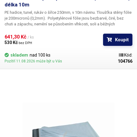
délka 10m
PE hadice, tunel, rukáv o šířce 250mm, v 10m návinu
. Tloušťka stěny fólie
je 200
micronů
(0,2mm). ​Polyetylénové fólie jsou bezbarvé, čiré, bez
chuti a zápachu, nemění se působením vlhkosti, soli a běžných
chemikálií. Mají dlouhou životnost, jsou pružné, teplem lehce svařitelné,
odolné proti mrazu a vlhkosti. Fólie je vhodná pro výrobu pytlů, sáčků a
641,30 Kč 
/ ks
Koupit
obalů jakéhokoliv zboží. PE fólie jsou zdravotně nezávadné, 100%
530 Kč 
bez DPH
recyklovatelné a jsou vhodné i pro balení potravin (certifikát k
dispozici). Jako obalový prostředek splňují požadavky zákona č.
skladem
nad 100 ks
Kód:
477/2001 Sb. (zákon o obalech). Ideální pro svařování všemi impulsními
104766
Pozítří 11.08.2026 může být u Vás
svářečkami z naší nabídky. Tolerance rozměrů +/- 10%