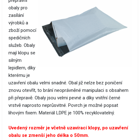
přepravní
obaly pro
zasílání
výrobků a
zboží pomocí
spedičních
služeb. Obaly
mají klopu se
silným
lepidlem, díky
kterému je
uzavření obalu velmi snadné. Obal již nelze bez poničení
znovu otevřít, to brání neoprávněné manipulaci s obsahem
při přepravě. Obaly jsou velmi pevné a díky vnitřní černé
vrstvě naprosto neprůsvitné. Povrch je možné popsat
lihovým fixem. Materiál LDPE je 100% recyklovatelný.
Uvedený rozměr je včetně uzavírací klopy, po uzavření
obalu se zmenší jeho délka o 50mm.