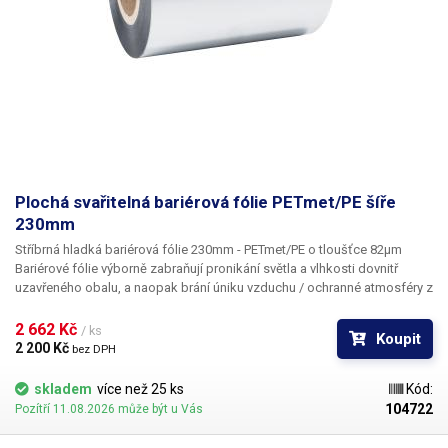
Plochá svařitelná bariérová fólie PETmet/PE šíře
230mm
Stříbrná hladká bariérová fólie 230mm - PETmet/PE o tloušťce 82µm
Bariérové fólie výborně zabraňují pronikání světla a vlhkosti dovnitř
uzavřeného obalu, a naopak brání úniku vzduchu / ochranné atmosféry z
uzavřeného obalu. Díky těmto vlastnostem se fólie hodí pro balení
potravin, výrobků a materiálů, které jsou dlouhodobě uskladněny anebo
2 662 Kč 
/ ks
Koupit
jsou přepravovány na velké vzdálenosti. Uvnitř uzavřeného obalu vzniká
2 200 Kč 
bez DPH
stabilní mikroklima, které zpomaluje či zastavuje degradaci
uskladněných materiálů. Dle typu uskladňovaného materiálů je potřeba
skladem
více než 25 ks
Kód:
obaly doplnit o vysoušedla, antikorozní přípravky či ochrannou
104722
Pozítří 11.08.2026 může být u Vás
atmosféru. Fólie je vhodná pro naše vertikální balící stroje s průměrem
kopyta 230mm ale lze jí svařit také pomocí jakékoliv pákové svářečky z