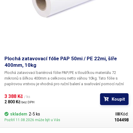
Plochá zatavovací fólie PAP 50mi / PE 22mi, šíře
400mm, 10kg
Plochá zatavovací bariérová fólie PAP/PE s tloušťkou materiálu 72
mikronů s šířkou 400mm a celkovou netto váhou 10kg.
Tato fólie s
papírovou vrstvou je ​vhodná pro ruční balení a svařování pomocí ruční
pákové svářečky. Fólie je velmi hladká a lesklá, je vhodná pro balení
například potravinářských výrobků, PE vrstva brání prosakování, tento
3 388 Kč 
/ ks
Koupit
typ fólie se využívá například při balení krájených salámů a masných
2 800 Kč 
bez DPH
výrobků.
Balení:
2ks role 5kg
skladem
2-5 ks
Kód:
104498
Pozítří 11.08.2026 může být u Vás