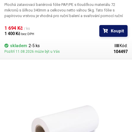
Plochá zatavovací bariérová fólie PAP/PE s tloušťkou materiálu 72
mikronů s šířkou 340mm a celkovou netto váhou 5kg.
Tato fólie s
papírovou vrstvou je ​vhodná pro ruční balení a svařování pomocí ruční
pákové svářečky. Fólie je velmi hladká a lesklá, je vhodná pro balení
například potravinářských výrobků, PE vrstva brání prosakování, tento
1 694 Kč 
/ ks
Koupit
typ fólie se využívá například při balení krájených salámů a masných
1 400 Kč 
bez DPH
výrobků.
Balení:
1ks role 5kg
skladem
2-5 ks
Kód:
104497
Pozítří 11.08.2026 může být u Vás