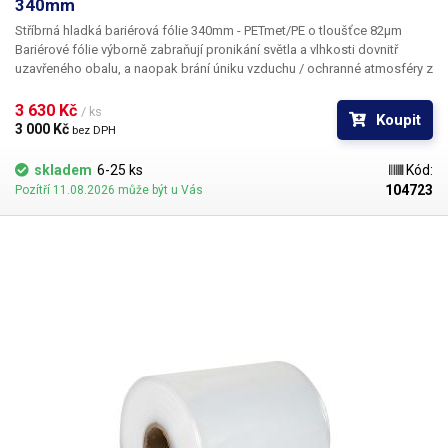
340mm
Stříbrná hladká bariérová fólie 340mm - PETmet/PE o tloušťce 82µm
Bariérové fólie výborně zabraňují pronikání světla a vlhkosti dovnitř
uzavřeného obalu, a naopak brání úniku vzduchu / ochranné atmosféry z
uzavřeného obalu. Díky těmto vlastnostem se fólie hodí pro balení
potravin, výrobků a materiálů, které jsou dlouhodobě uskladněny anebo
3 630 Kč 
/ ks
Koupit
jsou přepravovány na velké vzdálenosti. Uvnitř uzavřeného obalu vzniká
3 000 Kč 
bez DPH
stabilní mikroklima, které zpomaluje či zastavuje degradaci
uskladněných materiálů. Dle typu uskladňovaného materiálů je potřeba
skladem
6-25 ks
Kód:
obaly doplnit o vysoušedla, antikorozní přípravky či ochrannou
104723
Pozítří 11.08.2026 může být u Vás
atmosféru. Fólie je vhodná pro naše vertikální balící stroje s průměrem
kopyta 340mm ale lze jí svařit také pomocí jakékoliv pákové svářečky z
naší nabídky.
Balení:
jedna role - cca 200m