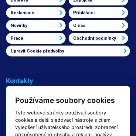
Doprava
Zapůjčka
Reklamace
Přihlášení
Novinky
O nás
Práce
Obchodní podmínky
Upravit Cookie předvolby
Kontakty
Obchodní oddělení Reklamace
Používáme soubory cookies
+420 603 357 606 +420 605 234 204
info@hotair.cz
Tyto webové stránky používají soubory
Fakturační a expediční oddělení
cookies a další sledovací nástroje s cílem
+420 605 259 759
vylepšení uživatelského prostředí, zobrazení
(Po–Pá: 7:30 – 15:00)
přizpůsobeného obsahu a reklam, analýzy
Technické oddělení