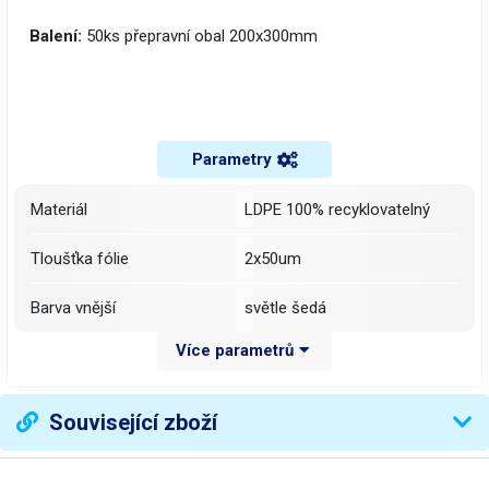
Balení:
50ks přepravní obal 200x300mm
Parametry
Materiál
LDPE 100% recyklovatelný
Tloušťka fólie
2x50um
Barva vnější
světle šedá
Více parametrů
Barva vnitřní
černá
Vlastnosti
Neprůhledná, popisovatelná
Související zboží
Rozměry
200x300mm (ŠxD)