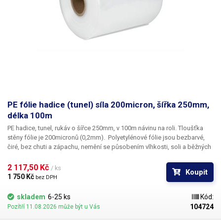
PE fólie hadice (tunel) síla 200micron, šířka 250mm,
délka 100m
PE hadice, tunel, rukáv o šířce 250mm, v 100m návinu na roli
. Tloušťka
stěny fólie je 200
micronů
(0,2mm). ​Polyetylénové fólie jsou bezbarvé,
čiré, bez chuti a zápachu, nemění se působením vlhkosti, soli a běžných
chemikálií. Mají dlouhou životnost, jsou pružné, teplem lehce svařitelné,
odolné proti mrazu a vlhkosti. Fólie je vhodná pro výrobu pytlů, sáčků a
2 117,50 Kč 
/ ks
Koupit
obalů jakéhokoliv zboží. PE fólie jsou zdravotně nezávadné, 100%
1 750 Kč 
bez DPH
recyklovatelné a jsou vhodné i pro balení potravin (certifikát k
dispozici). Jako obalový prostředek splňují požadavky zákona č.
skladem
6-25 ks
Kód:
477/2001 Sb. (zákon o obalech). Ideální pro svařování všemi impulsními
104724
Pozítří 11.08.2026 může být u Vás
svářečkami z naší nabídky. Tolerance rozměrů +/- 10%