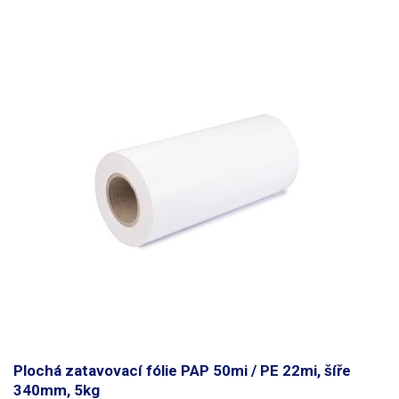
Váha balení [kg]:
0.255 kg
Plochá zatavovací fólie PAP 50mi / PE 22mi, šíře
340mm, 5kg