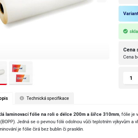
Varian
skl
Cena 
Cena b
opis
 Technická specifikace
lá laminovací fólie na roli o délce 200m a šířce 310mm
, fólie j
e (BOPP). Jedná se o pevnou fólii odolnou vůči teplotním výkyvům a vl
inování je fólie čirá bez bublin či prasklin.