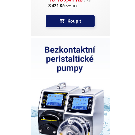
/ ks
8 421 Kč 
hot-st
bez DPH
lasero
proces
Koupit
vysoké
(holog
Tato f
inkous
prvek 
jiné. Hot-stampingové fólie můžete
nakou
neořez
dlouhý
nastav
spodní
vypnou
pomocí
nejsou
dokou