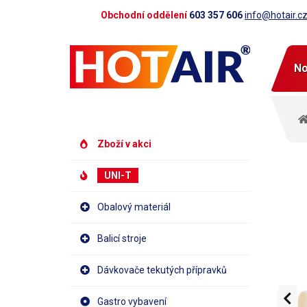
Obchodní oddělení
603 357 606
info@hotair.c
No
Zboží v akci
UNI-T
Obalový materiál
Balicí stroje
Dávkovače tekutých přípravků
Gastro vybavení