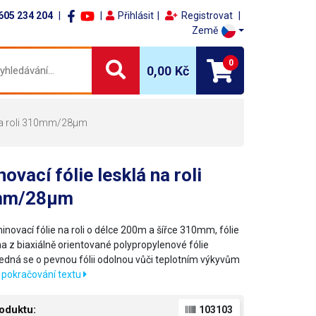
605 234 204
Přihlásit
Registrovat
Země
0
0,00 Kč
 na roli 310mm/28μm
ovací fólie lesklá na roli
mm/28μm
inovací fólie na roli o délce 200m a šířce 310mm, fólie
na z biaxiálně orientované polypropylenové fólie
edná se o pevnou fólii odolnou vůči teplotním výkyvům
,
pokračování textu
oduktu:
103103