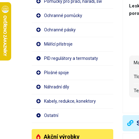
Pomůcky pro práci, nářadí, sw
Lesk
poro
Ochranné pomůcky
Ochranné pásky
Měřící přístroje
PID regulátory a termostaty
M
Plošné spoje
T
Náhradní díly
T
Kabely, redukce, konektory
D
Ostatní
Š
V
Akční výrobky