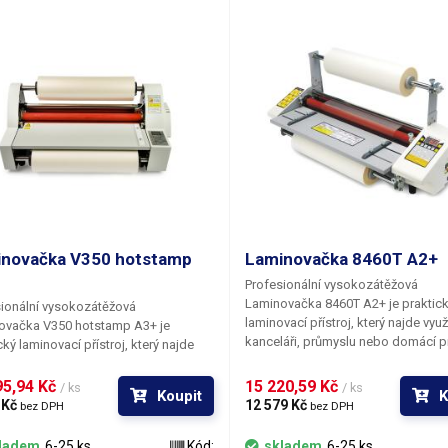
nější průměr
85mm
áha balení [kg]:
1.4 kg
novačka V350 hotstamp
Laminovačka 8460T A2+
Profesionální vysokozátěžová
Laminovačka 8460T A2+
je praktic
ionální vysokozátěžová
laminovací přístroj, který najde využi
ovačka V350 hotstamp A3+
je
kanceláři, průmyslu nebo domácí p
cký laminovací přístroj, který najde
Laminovačka si bez problému pora
í v kanceláři, průmyslu nebo domácí
s laminací běžného papíru, fotograf
vně. Laminovačka si bez problému
5,94 Kč 
15 220,59 Kč 
/ ks
/ ks
Koupit
K
kartonu až do velikosti A2+. 8460T j
 s laminací běžného papíru,
 Kč 
12 579 Kč 
bez DPH
bez DPH
běžným kancelářským laminovačk
afií, nebo kartonu až do velikosti
úspornější, jelikož fólie na roli jsou
350 je oproti běžným kancelářským
ladem
6-25 ks
Kód:
skladem
6-25 ks