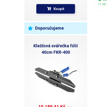
lamino
11.08.
roli j
Koupit
prefab
válce,
folie.
rozmez
Doporučujeme
materi
o tlou
můžet
pokud 
Klešťová svářečka fólií
potřeb
40cm FKR-400
kromě f
prefab
lamin
papíru
Lamina
tiskov
mechan
jiným 
můžete
cedule
zalami
Lamin
10 189,41 Kč 
umožnu