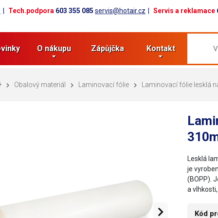
z
Tech.podpora
603 355 085
servis@hotair.cz
Servis a reklamace
vinky
O nákupu
Zápůjčka
Kontakt
Obalový materiál
Laminovací fólie
Laminovací fólie lesklá
Lamin
310
Lesklá lam
je vyrobe
(BOPP). J
a vlhkosti
Kód pr