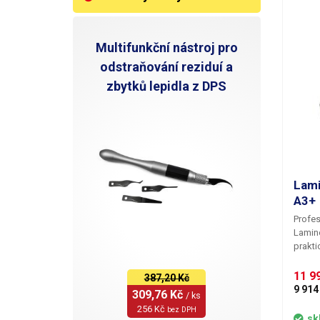
V
Multifunkční nástroj pro
V
odstraňování reziduí a
zbytků lepidla z DPS
Lami
A3+
Profes
Lamin
prakti
využit
praco
11 99
387,20 Kč
poradí
9 914
309,76 Kč 
/ ks
fotogr
256 Kč 
bez DPH
A3+.
V
sk