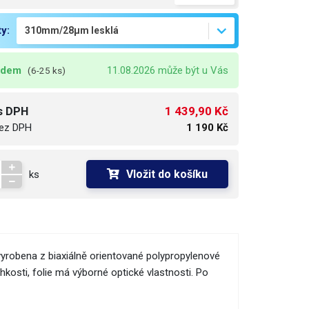
ty:
adem
11.08.2026 může být u Vás
(6-25 ks)
1 439,90 Kč
s DPH
ez DPH
1 190 Kč
Vložit do košíku
ks
e vyrobena z biaxiálně orientované polypropylenové
hkosti, folie má výborné optické vlastnosti. Po