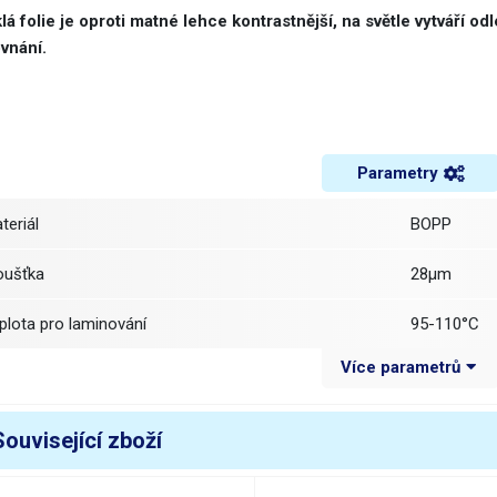
lá folie je oproti matné lehce kontrastnější, na světle vytváří odl
vnání.
Parametry
ateriál
BOPP
loušťka
28μm
eplota pro laminování
95-110°C
Více parametrů
élka
200m +-10
ířka
310mm
Související zboží
nitřní průměr
25mm