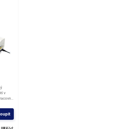
ký
tí v
racovně.
dí
ií, nebo
oupit
e oproti
ám
Kód: