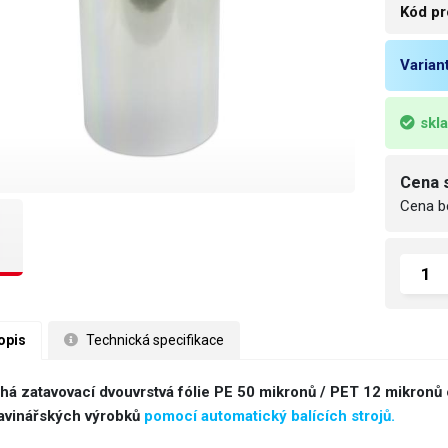
Kód pr
Varian
skl
Cena 
Cena b
opis
 Technická specifikace
há zatavovací dvouvrstvá fólie PE 50 mikronů / PET 12 mikronů
avinářských výrobků
pomocí automatický balících strojů.