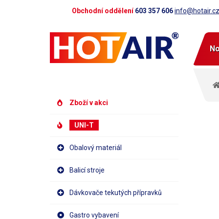
Obchodní oddělení
603 357 606
info@hotair.c
No
Zboží v akci
UNI-T
Obalový materiál
Balicí stroje
Dávkovače tekutých přípravků
Gastro vybavení