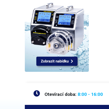
požado
dávkov
zabal
vytvoř
délku 
proved
zajist
také z
zatave
proces
obsluh
lze sa
např.
obaly 
podéln
vlnkov
dávko
princ
vibrač
váhy. 
Otevírací doba:
8:00 - 16:00
pouze
a inte
velikost
se skl