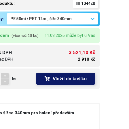
oduktu:
104420
ty:
adem
11.08.2026 může být u Vás
(více než 25 ks)
3 521,10 Kč
s DPH
ez DPH
2 910 Kč
Vložit do košíku
ks
 o šířce 340mm pro balení především