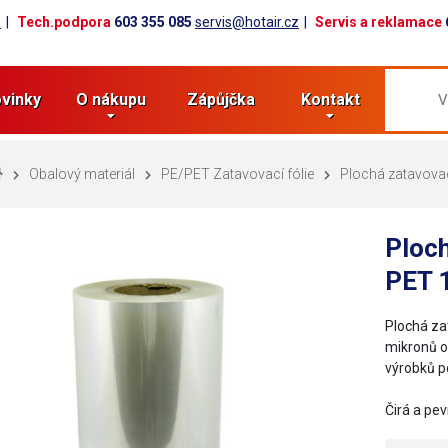
z
Tech.podpora
603 355 085
servis@hotair.cz
Servis a reklamace
vinky
O nákupu
Zápůjčka
Kontakt
Obalový materiál
PE/PET Zatavovací fólie
Plochá zatavovac
Ploch
PET 
Plochá za
mikronů o
výrobků p
Čirá a pe