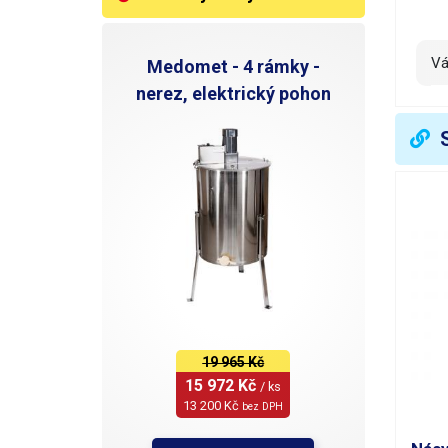
V
Medomet - 4 rámky -
nerez, elektrický pohon
19 965 Kč
15 972 Kč 
/ ks
13 200 Kč 
bez DPH