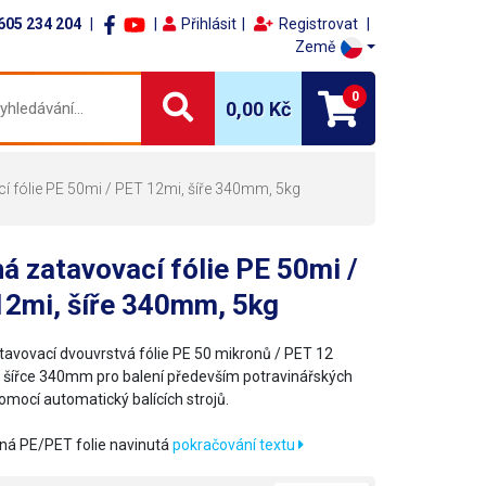
605 234 204
Přihlásit
Registrovat
Země
0
0,00 Kč
í fólie PE 50mi / PET 12mi, šíře 340mm, 5kg
á zatavovací fólie PE 50mi /
12mi, šíře 340mm, 5kg
tavovací dvouvrstvá fólie PE 50 mikronů / PET 12
 šířce 340mm pro balení především potravinářských
omocí automatický balících strojů.
vná PE/PET folie navinutá
pokračování textu