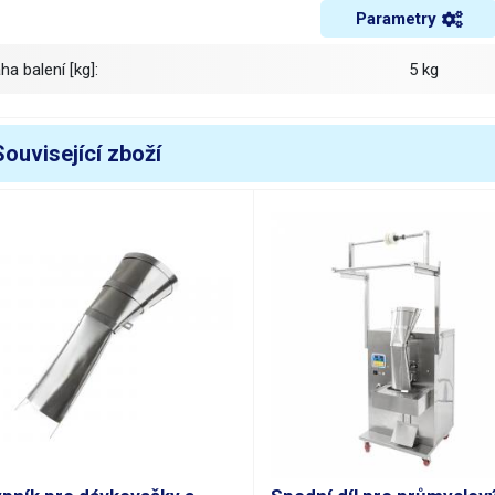
Parametry
áha balení [kg]:
5 kg
Související zboží