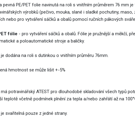
 a pevná PE/PET folie navinutá na roli s vnitřním průměrem 76 mm je
avinářských výrobků (pečivo, mouka, slané i sladké pochutiny, maso,
jích nebo pro vytváření sáčků a obalů pomocí ručních pákových sváře
ET fólie
- pro vytváření sáčků a obalů. Fólie je pružnější a měkčí, p
matické a poloautomatické stroje a baličky.
e je dodána na roli s dutinkou o vnitřním průměru 76mm.
ená hmotnost se může lišit +-5%
e má potravinářský ATEST pro dlouhodobé skladování všech typů potra
žší teplotě včetně podmínek plnění za tepla a/nebo zahřátí až na 100°
 je svařitelná pouze z jedné strany.