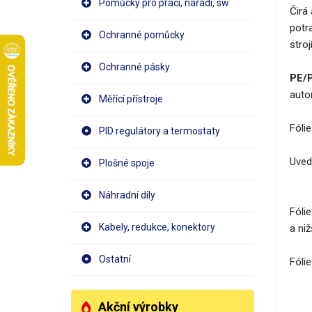
Pomůcky pro práci, nářadí, sw
Čirá
potr
Ochranné pomůcky
stro
Ochranné pásky
PE/P
auto
Měřící přístroje
Fóli
PID regulátory a termostaty
Uved
Plošné spoje
Náhradní díly
Fóli
Kabely, redukce, konektory
a ni
Ostatní
Fólie
Akční výrobky