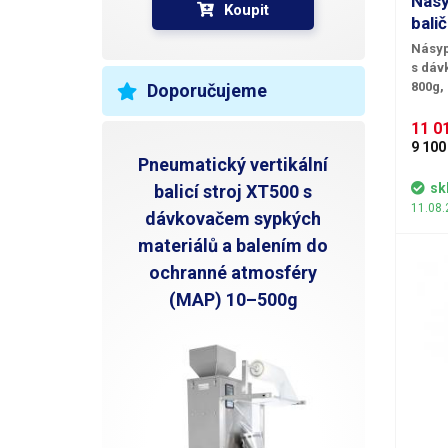
Násy
Koupit
bali
Násyp
s dáv
800g,
Doporučujeme
látek 
sponí 
11 01
Tubus/
9 100
Pneumatický vertikální
dávkov
tvaruj
sk
balicí stroj XT500 s
se pom
11.08.
dávkovačem sypkých
sáček/
výhrad
materiálů a balením do
použít 
ochranné atmosféry
vhodný
340mm. Kopyto je vyrobeno z
(MAP) 10–500g
oceli,
dvou š
spodní čá