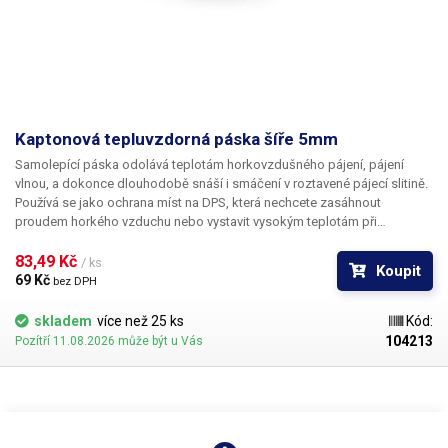
Kaptonová tepluvzdorná páska šíře 5mm
Samolepící páska odolává teplotám horkovzdušného pájení, pájení
vlnou, a dokonce dlouhodobě snáší i smáčení v roztavené pájecí slitině.
Používá se jako ochrana míst na DPS, která nechcete zasáhnout
proudem horkého vzduchu nebo vystavit vysokým teplotám při
osazování jinými technologiemi jako je například pájecí vlna. Vymezíte si
tak prostor pro bezpečné pájení a omezíte možnost poškození zvláště
83,49 Kč 
/ ks
Koupit
plastových součástí např. horkým vzduchem.
69 Kč 
bez DPH
skladem
více než 25 ks
Kód:
104213
Pozítří 11.08.2026 může být u Vás