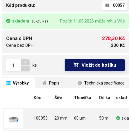
Kód produktu:
100057
skladem
Pozítří 11.08.2026 může být u Vás
(6-25 ks)
278,30 Kč
Cena s DPH
Cena bez DPH
230 Kč
Vložit do košíku
ks
 Výrobky
 Popis
 Technická specifikace
Kód
Šíře
Tloušťka
Délka
sklad
100053
20 mm
60 µm
50 m
skla