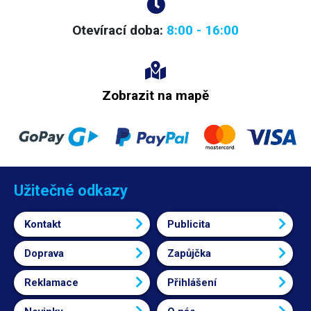
Otevírací doba:
8:00 - 16:00
Zobrazit na mapě
Užitečné odkazy
Kontakt
Publicita
Doprava
Zapůjčka
Reklamace
Přihlášení