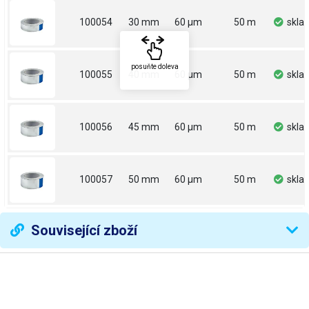
100054
30 mm
60 µm
50 m
skla
posuňte doleva
100055
40 mm
60 µm
50 m
skla
100056
45 mm
60 µm
50 m
skla
100057
50 mm
60 µm
50 m
skla
Související zboží