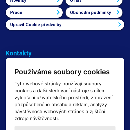
Novinky
O nás
Práce
Obchodní podmínky
Upravit Cookie předvolby
Kontakty
Obchodní oddělení Reklamace
Používáme soubory cookies
+420 603 357 606 +420 605 234 204
info@hotair.cz
Tyto webové stránky používají soubory
Fakturační a expediční oddělení
cookies a další sledovací nástroje s cílem
+420 605 259 759
vylepšení uživatelského prostředí, zobrazení
(Po–Pá: 7:30 – 15:00)
přizpůsobeného obsahu a reklam, analýzy
Technické oddělení
návštěvnosti webových stránek a zjištění
+420 603 355 085
(Po–Pá: 8:00 – 16:00)
zdroje návštěvnosti.
servis@hotair.cz
Výdej zboží (Ostrava): Po-Pá: 8:00 - 16:00