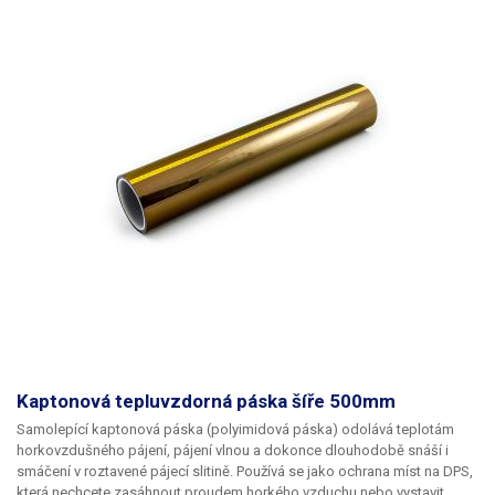
Kaptonová tepluvzdorná páska šíře 500mm
Samolepící kaptonová páska
(polyimidová páska) odolává teplotám
horkovzdušného pájení, pájení vlnou a dokonce dlouhodobě snáší i
smáčení v roztavené pájecí slitině. Používá se jako ochrana míst na DPS,
která nechcete zasáhnout proudem horkého vzduchu nebo vystavit