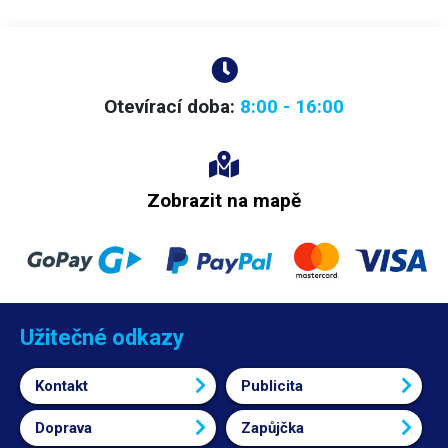
tak odkloní proud horkého vzduchu od součástek, které by vysokou
teplotou byly poškozeny. Polyimidové folie mají vysokou tvarovou
stálost a nevykazují v rozsahu pracovních teplot prakticky žádnou
dilataci.
Kaptonová páska
těchto rozměrů se hojně používá i při
3D tisk
u.
Díky své tepelné odolnosti se používá jako vrstva mezi zrcadlem / sklem
a tištěným objektem. Na kapton pak není potřeba dávat žádnou lepící
Otevírací doba:
8:00 - 16:00
vrstvu. Životnost kaptonu při 3D tisku je cca 1-3 cívky filamentu.
Doporučeno pro tisk ABS. Šíři kaptonové pásky si můžete zvolit podle
potřeb. Po odlepení nezanechává na povrchu žádné zbytky lepidla. V
případě potřeby lze objednat pásku ve vlastním rozměru - pro více
Zobrazit na mapě
informací kontaktujte naše obchodní oddělení. Odolnost vůči vysokým
teplotám: 250°C minimálně 20 minut, 350°C minimálně 2 minuty.
Šířka:
300 mm
Délka: 33 m
Užitečné odkazy
Kontakt
Publicita
Doprava
Zapůjčka