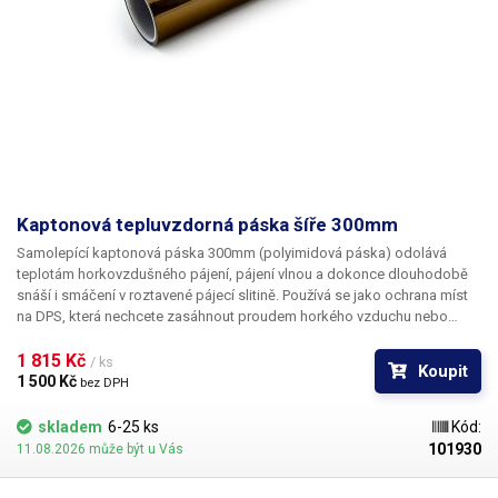
Kaptonová tepluvzdorná páska šíře 300mm
Samolepící kaptonová páska
300mm
(polyimidová páska) odolává
teplotám horkovzdušného pájení, pájení vlnou a dokonce dlouhodobě
snáší i smáčení v roztavené pájecí slitině. Používá se jako ochrana míst
na DPS, která nechcete zasáhnout proudem horkého vzduchu nebo
vystavit vysokým teplotám při osazování jinými technologiemi jako je
například pájecí vlna. Vymezíte si tak prostor pro bezpečné pájení a
1 815 Kč 
/ ks
Koupit
omezíte možnost poškození zvláště plastových součástí např. horkým
1 500 Kč 
bez DPH
vzduchem. Vhodná pro ochranu (maskování) konektorů při pájení na
vlně. Kaptonová páska je vhodná také jako sekundární izolace
skladem
6-25 ks
Kód:
(oddělení) vodičů, která odolá velkým teplotám nebo jako izolace
101930
11.08.2026 může být u Vás
vodičů od kovového šasi. Páska je schopna po dlouhou dobu odolávat
teplotám nad 200°C, krátkodobě i teplotám mnohem vyšším a spolehlivě