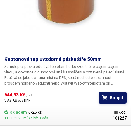
Kaptonová tepluvzdorná páska šíře 50mm
Samolepící páska odolává teplotám horkovzdušného pájení, pájení
vlnou, a dokonce dlouhodobě snáší i smáčení v roztavené pájecí slitině.
Používá se jako ochrana míst na DPS, která nechcete zasáhnout
proudem horkého vzduchu nebo vystavit vysokým teplotám při
osazování jinými technologiemi jako je například pájecí vlna. Vymezíte si
tak prostor pro bezpečné pájení a omezíte možnost poškození zvláště
644,93 Kč 
/ ks
Koupit
plastových součástí např. horkým vzduchem.
533 Kč 
bez DPH
skladem
6-25 ks
Kód:
101227
11.08.2026 může být u Vás