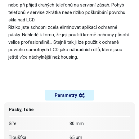
nebo při přijetí drahých telefonů na servisní zásah. Pohyb
telefonů v servise zkrátka nese riziko poškrábání povrchu
skla nad LCD.
Riziko jste schopni zcela eliminovat aplikací ochranné
pásky. Nehledě k tomu, že její použití kromě ochrany působí
velice profesionálně… Stejně tak ji lze použít k ochraně
povrchu samotných LCD jako náhradních dílů, které jsou
ještě více náchylnější než housing.
Parametry
Pásky, fólie
Šíře
80 mm
Tloušťka
65 µm