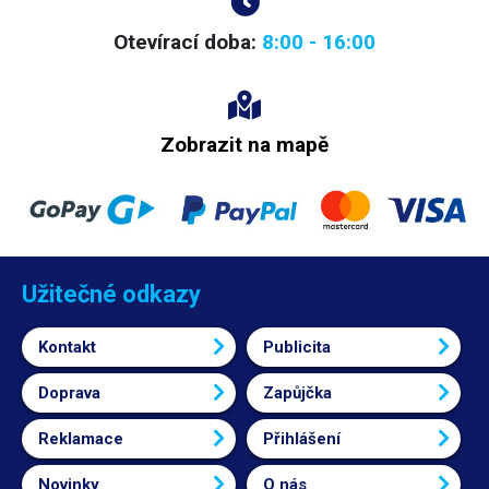
Otevírací doba:
8:00 - 16:00
Zobrazit na mapě
Užitečné odkazy
Kontakt
Publicita
Doprava
Zapůjčka
Reklamace
Přihlášení
Novinky
O nás