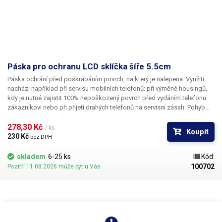
Páska pro ochranu LCD sklíčka šíře 5.5cm
Páska ochrání před poškrábáním povrch, na který je nalepena. Využití
nachází například při servisu mobilních telefonů: při výměně housingů,
kdy je nutné zajistit 100% nepoškozený povrch před vydáním telefonu
zákazníkovi nebo při přijetí drahých telefonů na servisní zásah. Pohyb
telefonů v servise zkrátka nese riziko poškrábání povrchu skla nad LCD.
278,30 Kč 
/ ks
Koupit
230 Kč 
bez DPH
skladem
6-25 ks
Kód:
100702
Pozítří 11.08.2026 může být u Vás