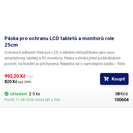
Páska pro ochranu LCD tabletů a monitorů role
25cm
Ochranná adhezní fólie pro LCD s většími uhlopříčkami jako jsou
smartphony, tablety a PC monitory. Páska ochrání před poškrábáním
povrch, na kterém je přichycena. Nejedná se o samolepící pásku - fólie
drží pouze adhezí. Odstranění fólie je zcela nenásilné a poškození LCD
při sloupnutí pásky je zcela vyloučené stejně jako obavy z ulpění lepidla
992,20 Kč 
/ ks
Koupit
na povrchu chráněného předmětu.
820 Kč 
bez DPH
skladem
2-5 ks
Kód:
100604
Pozítří 11.08.2026 může být u Vás