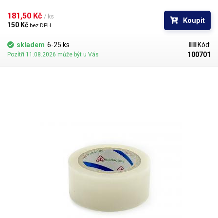
telefonů v servise zkrátka nese riziko poškrábání povrchu skla nad LCD.
181,50 Kč 
/ ks
Koupit
150 Kč 
bez DPH
skladem
6-25 ks
Kód:
100701
Pozítří 11.08.2026 může být u Vás