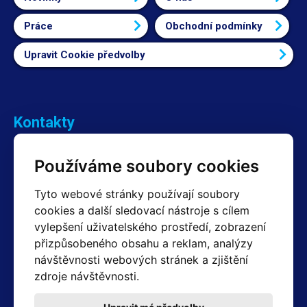
Práce
Obchodní podmínky
Upravit Cookie předvolby
Kontakty
Obchodní oddělení Reklamace
Používáme soubory cookies
+420 603 357 606 +420 605 234 204
info@hotair.cz
Tyto webové stránky používají soubory
Fakturační a expediční oddělení
cookies a další sledovací nástroje s cílem
+420 605 259 759
vylepšení uživatelského prostředí, zobrazení
(Po–Pá: 7:30 – 15:00)
přizpůsobeného obsahu a reklam, analýzy
Technické oddělení
návštěvnosti webových stránek a zjištění
+420 603 355 085
(Po–Pá: 8:00 – 16:00)
zdroje návštěvnosti.
servis@hotair.cz
Výdej zboží (Ostrava): Po-Pá: 8:00 - 16:00