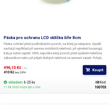
Páska pro ochranu LCD sklíčka šíře 8cm
Páska ochrání před poškrábáním povrch, na který je nalepena. Využití
nachází například při servisu mobilních telefonů: při výměně housingů,
kdy je nutné zajistit 100% nepoškozený povrch před vydáním telefonu
zákazníkovi nebo při přijetí drahých telefonů na servisní zásah. Pohyb
telefonů v servise zkrátka nese riziko poškrábání povrchu skla nad LCD.
496,10 Kč 
/ ks
Koupit
410 Kč 
bez DPH
skladem
6-25 ks
Kód:
100703
11.08.2026 může být u Vás