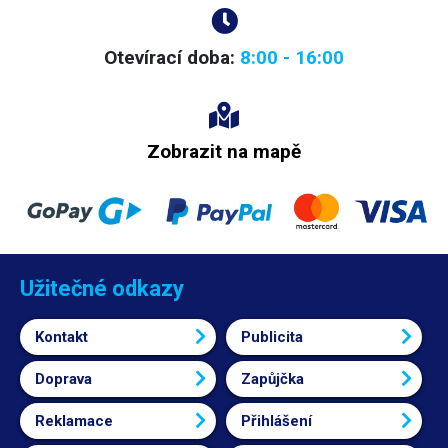
Otevírací doba:
8:00 - 16:00
Zobrazit na mapě
Užitečné odkazy
Kontakt
Publicita
Doprava
Zapůjčka
Reklamace
Přihlášení