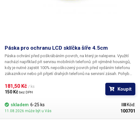
Páska pro ochranu LCD sklíčka šíře 4.5cm
Páska ochrání před poškrábáním povrch, na který je nalepena. Využití
nachází například při servisu mobilních telefonů: při výměně housingů,
kdy je nutné zajistit 100% nepoškozený povrch před vydáním telefonu
zákazníkovi nebo při přijetí drahých telefonů na servisní zásah. Pohyb
telefonů v servise zkrátka nese riziko poškrábání povrchu skla nad LCD.
181,50 Kč 
/ ks
Koupit
150 Kč 
bez DPH
skladem
6-25 ks
Kód:
100701
11.08.2026 může být u Vás