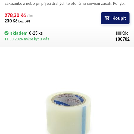
zákazníkovi nebo při přijetí drahých telefonů na servisní zásah. Pohyb
telefonů v servise zkrátka nese riziko poškrábání povrchu skla nad LCD.
278,30 Kč 
/ ks
Koupit
230 Kč 
bez DPH
skladem
6-25 ks
Kód:
100702
11.08.2026 může být u Vás