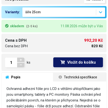
Varianty:
skladem
11.08.2026 může být u Vás
(2-5 ks)
992,20 Kč
Cena s DPH
Cena bez DPH
820 Kč
Vložit do košíku
ks
 Popis
 Technická specifikace
Ochranná adhezní fólie pro LCD s většími uhlopříčkami jako
jsou smartphony, tablety a PC monitory. Páska ochrání před
poškrábáním povrch, na kterém je přichycena. Nejedná se o
samolepící pásku - fólie drží pouze adhezí. Odstranění fólie