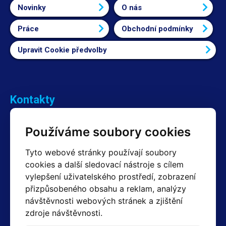
Novinky
O nás
Práce
Obchodní podmínky
Upravit Cookie předvolby
Kontakty
Obchodní oddělení Reklamace
Používáme soubory cookies
+420 603 357 606 +420 605 234 204
info@hotair.cz
Tyto webové stránky používají soubory
Fakturační a expediční oddělení
cookies a další sledovací nástroje s cílem
+420 605 259 759
vylepšení uživatelského prostředí, zobrazení
(Po–Pá: 7:30 – 15:00)
přizpůsobeného obsahu a reklam, analýzy
Technické oddělení
návštěvnosti webových stránek a zjištění
+420 603 355 085
(Po–Pá: 8:00 – 16:00)
zdroje návštěvnosti.
servis@hotair.cz