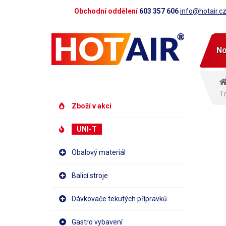
Obchodní oddělení
603 357 606
info@hotair.c
No
Te
Zboží v akci
UNI-T
Obalový materiál
Balicí stroje
Dávkovače tekutých přípravků
Gastro vybavení