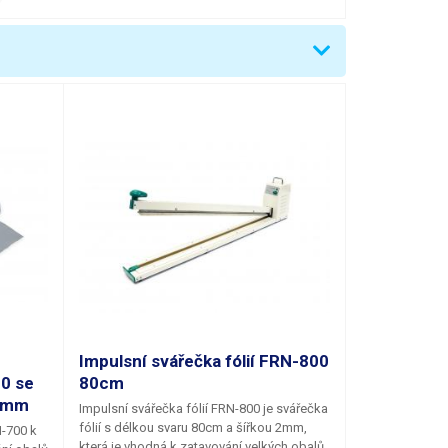
Impulsní svářečka fólií FRN-800
0 se
80cm
0 mm
Impulsní svářečka fólií FRN-800 je svářečka
fólií s délkou svaru 80cm a šířkou 2mm
,
N-700
k
která je vhodná k zatavování velkých obalů,