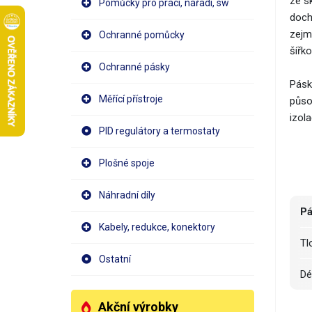
ze s
Pomůcky pro práci, nářadí, sw
doch
zejm
Ochranné pomůcky
šířk
Ochranné pásky
Pásk
Měřící přístroje
půso
izola
PID regulátory a termostaty
Plošné spoje
Náhradní díly
Pá
Kabely, redukce, konektory
T
Ostatní
D
Akční výrobky
M