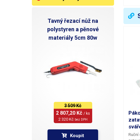
V
Tavný řezací nůž na
polystyren a pěnové
materiály 5cm 80w
3 509 Kč
Páko
2 807,20 Kč 
/ ks
zata
2 320 Kč 
bez DPH
svář
Ruční 
Koupit