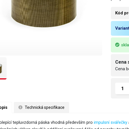
Kód pr
Varian
skl
Cena 
Cena b
opis
 Technická specifikace
lepící tepluvzdorná páska vhodná především pro
impulsní svářečky