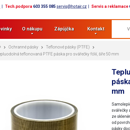
z
Tech.podpora
603 355 085
servis@hotair.cz
Servis a reklamace
vinky
O nákupu
Zápůjčka
Kontakt
Ochranné pásky
Teflonové pásky (PTFE)
pluodolná teflonovaná PTFE páska pro svářečky fólií, šíře 50 mm
Tepl
páska
mm
Samolepíc
svářečky 
ze skleněn
od povrch
pásky do