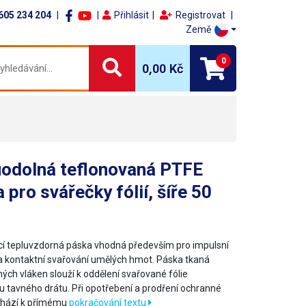
605 234 204
Přihlásit
Registrovat
Země
0
0,00 Kč
uodolná teflonovaná PTFE
 pro svářečky fólií, šíře 50
í tepluvzdorná páska vhodná především pro impulsní
a kontaktní svařování umělých hmot. Páska tkaná
ých vláken slouží k oddělení svařované fólie
u tavného drátu. Při opotřebení a prodření ochranné
chází k přímému
pokračování textu