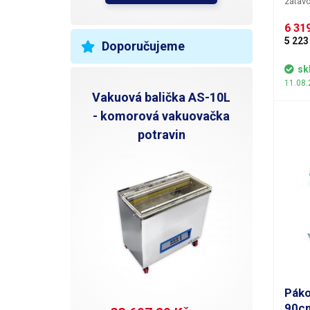
zatavo
zatavo
6 319
zboží 
fólií.
5 223
Doporučujeme
umožňu
pásy d
sk
impulz
11.08.
ohřívá
Vakuová balička AS-10L
rukoje
- komorová vakuovačka
nastav
potravin
svařov
vypíná
po upl
Páko
90c