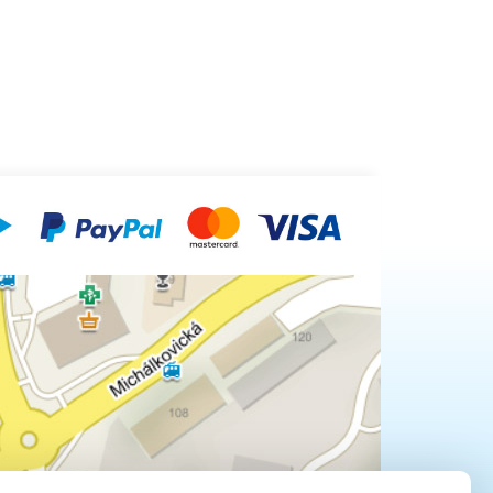
dosažení širšího svaru.
obena
o větší
ny
 délky,
ě
sluha by
vat, aby
 tavné
kud by
nedošlo
edný svar
rukávy
ku, jako
 fóliový
íklad
o reálné
y volte
vou
.
ně
ochází ke
lonové
těsnění