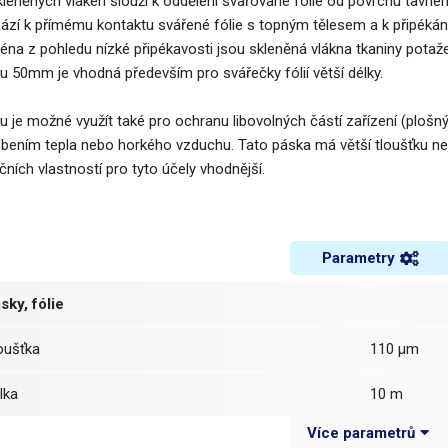
kleněných vláken slouží k oddělení svařované fólie od povrchu tavnéh
ází k přímému kontaktu svářené fólie s topným tělesem a k připékání.
éna z pohledu nízké připékavosti jsou skleněná vlákna tkaniny potaže
ou 50mm je vhodná především pro svářečky fólií větší délky.
u je možné využít také pro ochranu libovolných částí zařízení (plošný
bením tepla nebo horkého vzduchu. Tato páska má větší tloušťku než 
čních vlastností pro tyto účely vhodnější.
Parametry
sky, fólie
loušťka
110 µm
élka
10 m
Více parametrů
ateriál
skleněné v