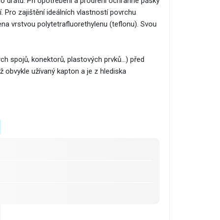
o drátu. Při opotřebení a prodření ochranné pásky
 Pro zajištění ideálních vlastností povrchu
na vrstvou polytetrafluorethylenu (teflonu). Svou
ch spojů, konektorů, plastových prvků...) před
obvykle užívaný kapton a je z hlediska
lákno potažené PTFE