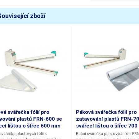
áha balení [kg]:
0.132 kg
Související zboží
vá svářečka fólií pro
Páková svářečka fólií pro
vování plastů FRN-600 se
zatavování plastů FRN-70
ecí lištou o šířce 600 mm
svářecí lištou o šířce 70
svářečka plastových fólií
k
Ruční svářečka plastových fólií FR