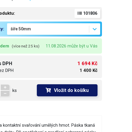
oduktu:
101806
ty:
adem
11.08.2026 může být u Vás
(více než 25 ks)
1 694 Kč
s DPH
ez DPH
1 400 Kč
Vložit do košíku
ks
a kontaktní svařování umělých hmot. Páska tkaná