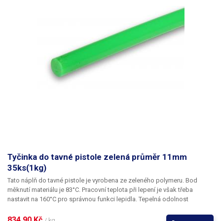
Tyčinka do tavné pistole zelená průměr 11mm
35ks(1kg)
Tato náplň do tavné pistole je vyrobena ze zeleného polymeru. Bod
měknutí materiálu je 83°C. Pracovní teplota při lepení je však třeba
nastavit na 160°C pro správnou funkci lepidla. Tepelná odolnost
lepených spojů je 64°C.
834,90 Kč 
/ kg