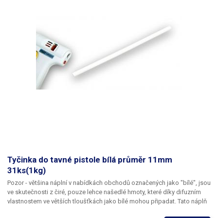
Tyčinka do tavné pistole bílá průměr 11mm
31ks(1kg)
Pozor -
většina náplní v nabídkách obchodů označených jako "bílé", jsou
ve skutečnosti z čiré, pouze lehce našedlé hmoty, které díky difuzním
vlastnostem ve větších tloušťkách jako bílé mohou připadat.
Tato náplň
do tavné pistole je vyrobena ze zcela neprůhledného polymeru vysoké