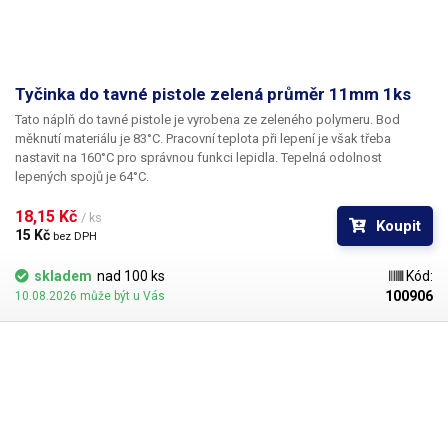
Tyčinka do tavné pistole zelená průměr 11mm 1ks
Tato náplň do tavné pistole je vyrobena ze zeleného polymeru. Bod
měknutí materiálu je 83°C. Pracovní teplota při lepení je však třeba
nastavit na 160°C pro správnou funkci lepidla. Tepelná odolnost
lepených spojů je 64°C.
18,15 Kč 
/ ks
Koupit
15 Kč 
bez DPH
skladem
nad 100 ks
Kód:
100906
10.08.2026 může být u Vás