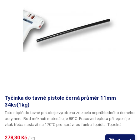
Tyčinka do tavné pistole černá průměr 11mm
34ks(1kg)
Tato náplň do tavné pistole je vyrobena ze zcela neprůhledného černého
polymeru. Bod měknutí materiálu je 88°C. Pracovní teplota při lepení je
však třeba nastavit na 170°C pro správnou funkci lepidla. Tepelná
odolnost lepených spojů je 65°C.
278,30 Kč 
/ kg