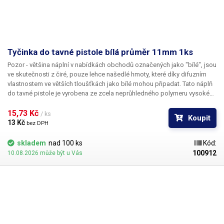
Tyčinka do tavné pistole bílá průměr 11mm 1ks
Pozor
- většina náplní v nabídkách obchodů označených jako "bílé", jsou
ve skutečnosti z čiré, pouze lehce našedlé hmoty, které díky difuzním
vlastnostem ve větších tloušťkách jako bílé mohou připadat.
Tato náplň
do tavné pistole je vyrobena ze zcela neprůhledného polymeru vysoké
bělosti.
Bod měknutí materiálu je 88°C.
15,73 Kč 
/ ks
Koupit
13 Kč 
bez DPH
skladem
nad 100 ks
Kód:
100912
10.08.2026 může být u Vás