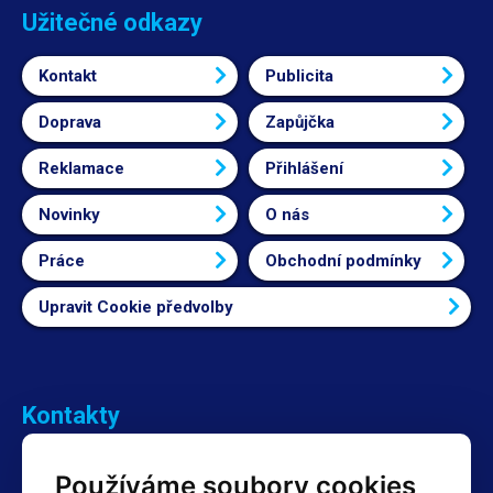
Užitečné odkazy
Kontakt
Publicita
Doprava
Zapůjčka
Reklamace
Přihlášení
Novinky
O nás
Práce
Obchodní podmínky
Upravit Cookie předvolby
Kontakty
Obchodní oddělení Reklamace
Používáme soubory cookies
+420 603 357 606 +420 605 234 204