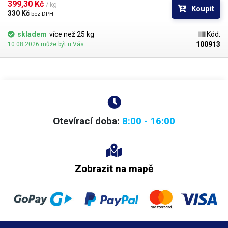
bělosti
. Bod měknutí materiálu je 88°C.
399,30 Kč 
/ kg
Koupit
330 Kč 
bez DPH
skladem
více než 25 kg
Kód:
100913
10.08.2026 může být u Vás
Otevírací doba:
8:00 - 16:00
Zobrazit na mapě