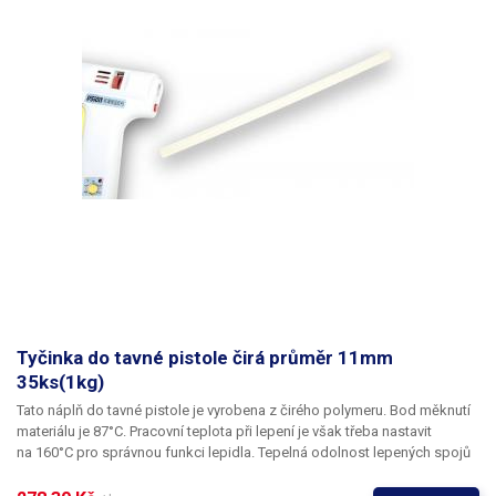
Tyčinka do tavné pistole čirá průměr 11mm
35ks(1kg)
Tato náplň do tavné pistole je vyrobena z čirého polymeru. Bod měknutí
materiálu je 87°C. Pracovní teplota při lepení je však třeba nastavit
na 160°C pro správnou funkci lepidla. Tepelná odolnost lepených spojů
je 65°C.