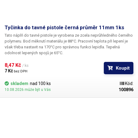
Tyčinka do tavné pistole černá průměr 11mm 1ks
Tato náplň do tavné pistole je vyrobena ze zcela neprůhledného černého
polymeru. Bod měknutí materiálu je 88°C. Pracovní teplota při lepení je
však třeba nastavit na 170°C pro správnou funkci lepidla. Tepelná
odolnost lepených spojů je 65°C.
8,47 Kč 
/ ks
Koupit
7 Kč 
bez DPH
skladem
nad 100 ks
Kód:
100896
10.08.2026 může být u Vás