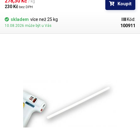
278,30 Kč 
/ kg
Koupit
230 Kč 
bez DPH
skladem
více než 25 kg
Kód:
100911
10.08.2026 může být u Vás