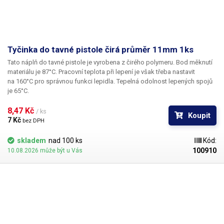
Tyčinka do tavné pistole čirá průměr 11mm 1ks
Tato náplň do tavné pistole je vyrobena z čirého polymeru. Bod měknutí
materiálu je 87°C. Pracovní teplota při lepení je však třeba nastavit
na 160°C pro správnou funkci lepidla. Tepelná odolnost lepených spojů
je 65°C.
8,47 Kč 
/ ks
Koupit
7 Kč 
bez DPH
skladem
nad 100 ks
Kód:
100910
10.08.2026 může být u Vás