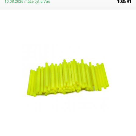
103591
10.08.2026 může být u Vás
najdete také tavné tyčinky různých barev.