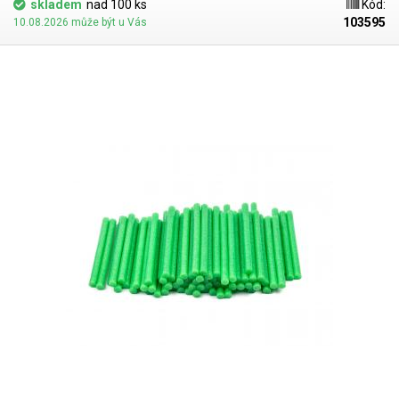
skladem
nad 100 ks
Kód:
suchých vázaných květin, adventních věnců, svátečních ozdob, dárků a
103595
10.08.2026 může být u Vás
přání. V naší nabídce najdete také tavné tyčinky různých barev.