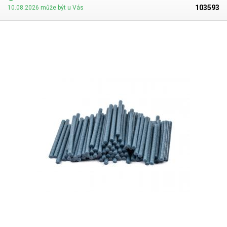
květin, adventních věnců, svátečních ozdob, dárků a přání. V naší
103593
10.08.2026 může být u Vás
nabídce najdete také tavné tyčinky různých barev.