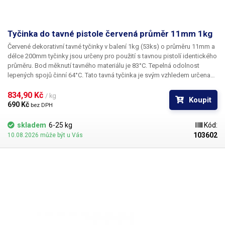
Tyčinka do tavné pistole červená průměr 11mm 1kg
Červené dekorativní tavné tyčinky v balení 1kg (53ks) o průměru 11mm a
délce 200mm tyčinky jsou určeny pro použití s tavnou pistolí identického
průměru. Bod měknutí tavného materiálu je 83°C. Tepelná odolnost
lepených spojů činní 64°C. Tato tavná tyčinka je svým vzhledem určena
především pro výtvarné účely k dekoračnímu lepení či zdobení. Tyčinky
se vyznačují výbornou přilnavostí k všem běžným povrchům a
834,90 Kč 
/ kg
Koupit
materiálům jako je například dřevo, plast, karton, plasty, keramika, korek,
690 Kč 
bez DPH
textil a mnoho dalších. V naší nabídce najdete i jiné barevné odstíny.
skladem
6-25 kg
Kód:
103602
10.08.2026 může být u Vás