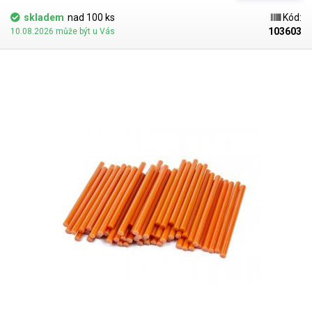
dalších. V naší nabídce najdete i jiné barevné odstíny.
skladem
nad 100 ks
Kód:
103603
10.08.2026 může být u Vás