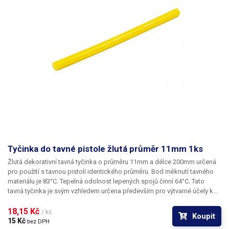
Tyčinka do tavné pistole žlutá průměr 11mm 1ks
Žlutá dekorativní tavná tyčinka o průměru 11mm a délce 200mm určená
pro použití s tavnou pistolí identického průměru. Bod měknutí tavného
materiálu je 83°C. Tepelná odolnost lepených spojů činní 64°C. Tato
tavná tyčinka je svým vzhledem určena především pro výtvarné účely k
dekoračnímu lepení či zdobení. Tyčinky se vyznačují
výbornou přilnavostí k všem běžným povrchům a materiálům jako je
18,15 Kč 
/ ks
Koupit
například dřevo, plast, karton, plasty, keramika, korek, textil a mnoho
15 Kč 
bez DPH