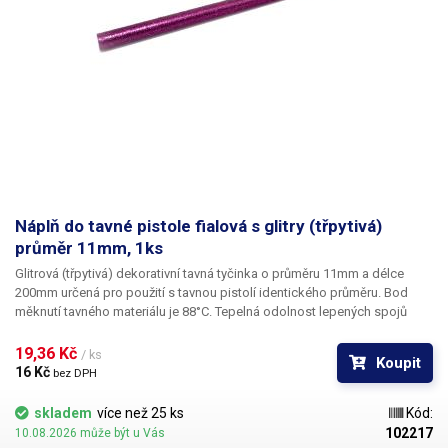
Náplň do tavné pistole fialová s glitry (třpytivá)
průměr 11mm, 1ks
Glitrová (třpytivá) dekorativní tavná tyčinka o průměru 11mm a délce
200mm určená pro použití s tavnou pistolí identického průměru. Bod
měknutí tavného materiálu je 88°C. Tepelná odolnost lepených spojů
činní 65°C. Tato tavná tyčinka je svým vzhledem určena především pro
dekorační a výtvarné účely k dekoračnímu lepení. V naší nabídce najdete
19,36 Kč 
/ ks
Koupit
i jiné barevné odstíny.
16 Kč 
bez DPH
skladem
více než 25 ks
Kód:
102217
10.08.2026 může být u Vás