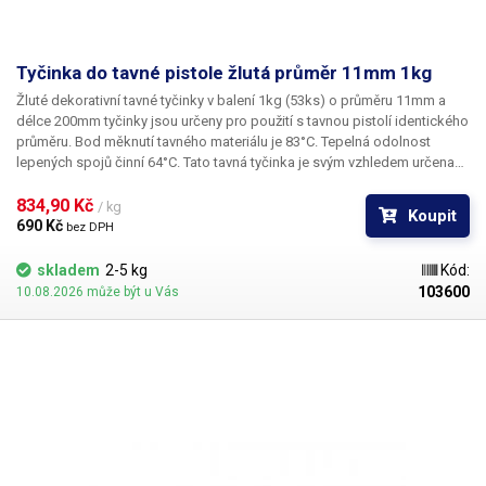
Tyčinka do tavné pistole žlutá průměr 11mm 1kg
Žluté dekorativní tavné tyčinky v balení 1kg (53ks) o průměru 11mm a
délce 200mm tyčinky jsou určeny pro použití s tavnou pistolí identického
průměru. Bod měknutí tavného materiálu je 83°C. Tepelná odolnost
lepených spojů činní 64°C. Tato tavná tyčinka je svým vzhledem určena
především pro výtvarné účely k dekoračnímu lepení či zdobení. Tyčinky
se vyznačují výbornou přilnavostí k všem běžným povrchům a
834,90 Kč 
/ kg
Koupit
materiálům jako je například dřevo, plast, karton, plasty, keramika, korek,
690 Kč 
bez DPH
textil a mnoho dalších. V naší nabídce najdete i jiné barevné odstíny.
skladem
2-5 kg
Kód:
103600
10.08.2026 může být u Vás