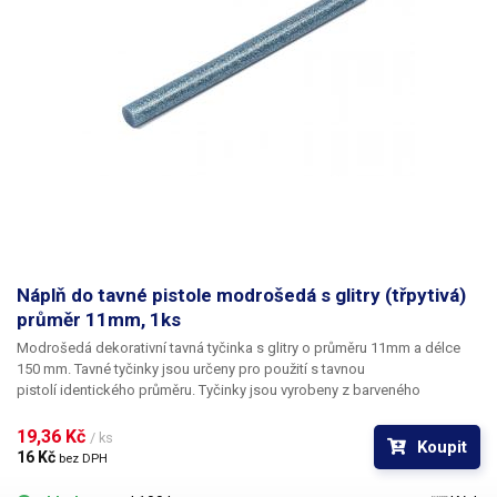
Náplň do tavné pistole modrošedá s glitry (třpytivá)
průměr 11mm, 1ks
Modrošedá dekorativní tavná tyčinka s glitry o průměru 11mm a délce
150 mm. Tavné tyčinky jsou určeny pro použití s tavnou
pistolí identického průměru. Tyčinky jsou vyrobeny z barveného
polymeru s příměsí drobných třpytivých zrníček. Kromě vynikajících
vlastností vhodných pro spojování rozličných materiálů se jedná zároveň
19,36 Kč 
/ ks
Koupit
o pohledový dekorativní prvek. Hmota je neprůhledná a oproti klasickým
16 Kč 
bez DPH
lepícím tyčinkám výrazně tužší a pevnější; naopak je však o poznání
méně ohebná. Tyčinky se běžně využívají při výrobě a dekorování