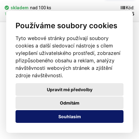
dalších. V naší nabídce najdete i jiné barevné odstíny.
skladem
nad 100 ks
Kód:
103605
10.08.2026 může být u Vás
Používáme soubory cookies
Tyto webové stránky používají soubory
cookies a další sledovací nástroje s cílem
vylepšení uživatelského prostředí, zobrazení
přizpůsobeného obsahu a reklam, analýzy
návštěvnosti webových stránek a zjištění
zdroje návštěvnosti.
Upravit mé předvolby
Odmítám
Souhlasím