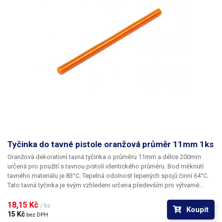
Tyčinka do tavné pistole oranžová průměr 11mm 1ks
Oranžová dekorativní tavná tyčinka o průměru 11mm a délce 200mm
určená pro použití s tavnou pistolí identického průměru. Bod měknutí
tavného materiálu je 83°C. Tepelná odolnost lepených spojů činní 64°C.
Tato tavná tyčinka je svým vzhledem určena především pro výtvarné
účely k dekoračnímu lepení či zdobení. Tyčinky se vyznačují
výbornou přilnavostí k všem běžným povrchům a materiálům jako je
18,15 Kč 
/ ks
Koupit
například dřevo, plast, karton, plasty, keramika, korek, textil a mnoho
15 Kč 
bez DPH