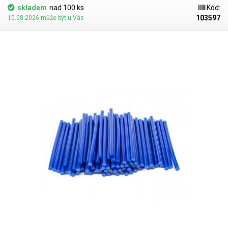
se běžně využívají při výrobě a dekorování suchých vázaných květin,
skladem
nad 100 ks
Kód:
adventních věnců, svátečních ozdob, dárků a přání. V naší nabídce
103597
10.08.2026 může být u Vás
najdete také tavné tyčinky různých barev.