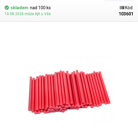
dalších. V naší nabídce najdete i jiné barevné odstíny.
skladem
nad 100 ks
Kód:
103601
10.08.2026 může být u Vás