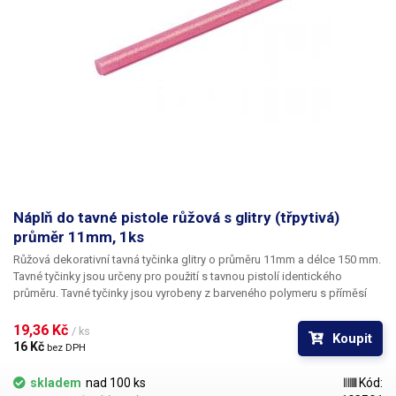
Náplň do tavné pistole růžová s glitry (třpytivá)
průměr 11mm, 1ks
Růžová dekorativní tavná tyčinka glitry o průměru 11mm a délce 150 mm.
Tavné tyčinky jsou určeny pro použití s tavnou pistolí identického
průměru. Tavné tyčinky jsou vyrobeny z barveného polymeru s příměsí
drobných třpytivých zrníček. Kromě vynikajících vlastností vhodných
pro spojování rozličných materiálů se jedná zároveň o pohledový
19,36 Kč 
/ ks
Koupit
dekorativní prvek. Hmota je neprůhledná a oproti klasickým lepícím
16 Kč 
bez DPH
tyčinkám výrazně tužší a pevnější; naopak je však méně ohebná. Tyčinky
se běžně využívají při výrobě a dekorování suchých vázaných květin,
skladem
nad 100 ks
Kód:
adventních věnců, svátečních ozdob, dárků a přání. V naší nabídce