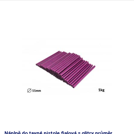
Náplně do tavné pistole fialová s glitry průměr