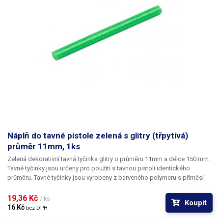
Náplň do tavné pistole zelená s glitry (třpytivá)
průměr 11mm, 1ks
Zelená dekorativní tavná tyčinka glitry o průměru 11mm a délce 150 mm.
Tavné tyčinky jsou určeny pro použití s tavnou pistolí identického
průměru. Tavné tyčinky jsou vyrobeny z barveného polymeru s příměsí
drobných třpytivých zrníček. Kromě vynikajících vlastností vhodných
pro spojování rozličných materiálů se jedná zároveň o pohledový
19,36 Kč 
/ ks
Koupit
dekorativní prvek. Hmota je neprůhledná a oproti klasickým lepícím
16 Kč 
bez DPH
tyčinkám výrazně tužší a pevnější; naopak je však méně ohebná. Tyčinky