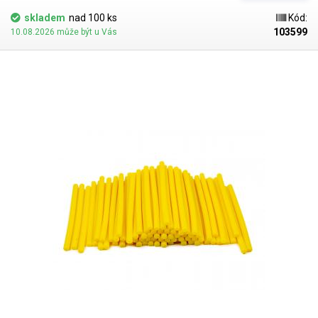
dalších. V naší nabídce najdete i jiné barevné odstíny.
skladem
nad 100 ks
Kód:
103599
10.08.2026 může být u Vás