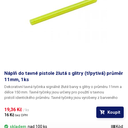
Náplň do tavné pistole žlutá s glitry (třpytivá) průměr
11mm, 1ks
Dekorativní tavná tyčinka signálně žluté barvy s glitry o průměru 11mm a
délce 150 mm. Tavné tyčinky jsou určeny pro použití s tavnou
pistolí identického průměru. Tavné tyčinky jsou vyrobeny z barveného
polymeru s příměsí drobných třpytivých zrníček. Kromě vynikajících
vlastností vhodných pro spojování rozličných materiálů se jedná zároveň
19,36 Kč 
/ ks
Koupit
o pohledový dekorativní prvek. Hmota je neprůhledná a oproti klasickým
16 Kč 
bez DPH
lepícím tyčinkám výrazně tužší a pevnější; naopak je však méně ohebná.
Tyčinky se běžně využívají při výrobě a dekorování suchých vázaných
skladem
nad 100 ks
Kód: