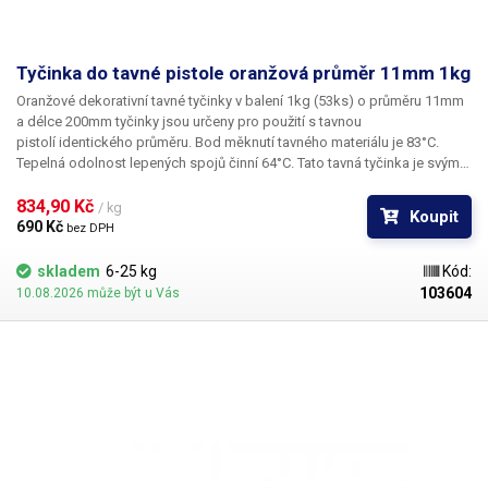
Tyčinka do tavné pistole oranžová průměr 11mm 1kg
Oranžové dekorativní tavné tyčinky v balení 1kg (53ks) o průměru 11mm
a délce 200mm tyčinky jsou určeny pro použití s tavnou
pistolí identického průměru. Bod měknutí tavného materiálu je 83°C.
Tepelná odolnost lepených spojů činní 64°C. Tato tavná tyčinka je svým
vzhledem určena především pro výtvarné účely k dekoračnímu lepení či
zdobení. Tyčinky se vyznačují výbornou přilnavostí k všem běžným
834,90 Kč 
/ kg
Koupit
povrchům a materiálům jako je například dřevo, plast, karton, plasty,
690 Kč 
bez DPH
keramika, korek, textil a mnoho dalších. V naší nabídce najdete
i jiné barevné odstíny.
skladem
6-25 kg
Kód:
103604
10.08.2026 může být u Vás