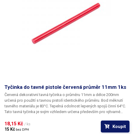
Tyčinka do tavné pistole červená průměr 11mm 1ks
Červená dekorativní tavná tyčinka o průměru 11mm a délce 200mm
určená pro použití s tavnou pistolí identického průměru. Bod měknutí
tavného materiálu je 83°C. Tepelná odolnost lepených spojů činní 64°C.
Tato tavná tyčinka je svým vzhledem určena především pro výtvarné
účely k dekoračnímu lepení či zdobení. Tyčinky se vyznačují
výbornou přilnavostí k všem běžným povrchům a materiálům jako je
18,15 Kč 
/ ks
Koupit
například dřevo, plast, karton, plasty, keramika, korek, textil a mnoho
15 Kč 
bez DPH