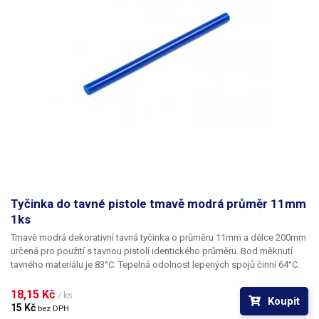
Tyčinka do tavné pistole tmavě modrá průměr 11mm
1ks
Tmavě modrá dekorativní tavná tyčinka o průměru 11mm a délce 200mm
určená pro použití s tavnou pistolí identického průměru. Bod měknutí
tavného materiálu je 83°C. Tepelná odolnost lepených spojů činní 64°C.
Tato tavná tyčinka je svým vzhledem určena především pro výtvarné
účely k dekoračnímu lepení či zdobení. Tyčinky se vyznačují
18,15 Kč 
/ ks
Koupit
výbornou přilnavostí k všem běžným povrchům a materiálům jako je
15 Kč 
bez DPH
například dřevo, plast, karton, plasty, keramika, korek, textil a mnoho