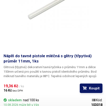
Náplň do tavné pistole mléčná s glitry (třpytivá)
průměr 11mm, 1ks
Glitrová (třpytivá) dekorativní tavná tyčinka o průměru 11mm a délce
150mm určená pro použití s tavnou pistolí identického průměru. Bod
měknutí tavného materiálu je 88°C. Tepelná odolnost lepených spojů
činní 65°C. Tato tavná tyčinka je svým vzhledem určena především pro
dekorační a výtvarné účely k dekoračnímu lepení. V naší nabídce najdete
19,36 Kč 
/ ks
Koupit
i jiné barevné odstíny.
16 Kč 
bez DPH
skladem
nad 100 ks
Kód:
103018
10.08.2026 může být u Vás