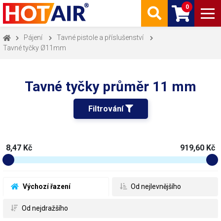
0
Pájení
Tavné pistole a příslušenství
Tavné tyčky Ø11mm
Tavné tyčky průměr 11 mm
Filtrování 
8,47 Kč
919,60 Kč
 Výchozí řazení
 Od nejlevnějšího
 Od nejdražšího