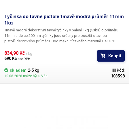
Tyčinka do tavné pistole tmavě modrá průměr 11mm
1kg
Tmavě modré dekorativní tavné tyčinky v balení 1kg (53ks) o průměru
11mm a délce 200mm tyčinky jsou určeny pro použití s tavnou
pistolí identického průměru. Bod měknutí tavného materiálu je 83°C.
Tepelná odolnost lepených spojů činní 64°C. Tato tavná tyčinka je svým
vzhledem určena především pro výtvarné účely k dekoračnímu lepení či
834,90 Kč 
/ kg
Koupit
zdobení. Tyčinky se vyznačují výbornou přilnavostí k všem běžným
690 Kč 
bez DPH
povrchům a materiálům jako je například dřevo, plast, karton, plasty,
keramika, korek, textil a mnoho dalších. V naší nabídce najdete
skladem
2-5 kg
Kód:
i jiné barevné odstíny.
103598
10.08.2026 může být u Vás