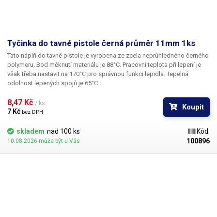
Tyčinka do tavné pistole černá průměr 11mm 1ks
Tato náplň do tavné pistole je vyrobena ze zcela neprůhledného černého
polymeru. Bod měknutí materiálu je 88°C. Pracovní teplota při lepení je
však třeba nastavit na 170°C pro správnou funkci lepidla. Tepelná
odolnost lepených spojů je 65°C.
8,47 Kč 
/ ks
Koupit
7 Kč 
bez DPH
skladem
nad 100 ks
Kód:
100896
10.08.2026 může být u Vás