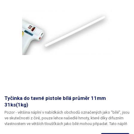
Tyčinka do tavné pistole bílá průměr 11mm
31ks(1kg)
Pozor -
většina náplní v nabídkách obchodů označených jako "bílé", jsou
ve skutečnosti z čiré, pouze lehce našedlé hmoty, které díky difuzním
vlastnostem ve větších tloušťkách jako bílé mohou připadat.
Tato náplň
do tavné pistole je vyrobena ze zcela neprůhledného polymeru vysoké