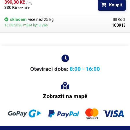
bělosti
. Bod měknutí materiálu je 88°C.
399,30 Kč 
/ kg
Koupit
330 Kč 
bez DPH
skladem
více než 25 kg
Kód:
100913
10.08.2026 může být u Vás
Otevírací doba:
8:00 - 16:00
Zobrazit na mapě