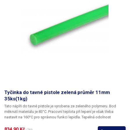
Tyčinka do tavné pistole zelená průměr 11mm
35ks(1kg)
Tato náplň do tavné pistole je vyrobena ze zeleného polymeru. Bod
měknutí materiálu je 83°C. Pracovní teplota při lepení je však třeba
nastavit na 160°C pro správnou funkci lepidla. Tepelná odolnost
lepených spojů je 64°C.
834,90 Kč 
/ kg