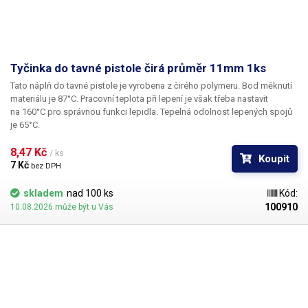
Tyčinka do tavné pistole čirá průměr 11mm 1ks
Tato náplň do tavné pistole je vyrobena z čirého polymeru. Bod měknutí
materiálu je 87°C. Pracovní teplota při lepení je však třeba nastavit
na 160°C pro správnou funkci lepidla. Tepelná odolnost lepených spojů
je 65°C.
8,47 Kč 
/ ks
Koupit
7 Kč 
bez DPH
skladem
nad 100 ks
Kód:
100910
10.08.2026 může být u Vás