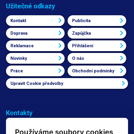
Užitečné odkazy
Kontakt
Publicita
Doprava
Zapůjčka
Reklamace
Přihlášení
Novinky
O nás
Práce
Obchodní podmínky
Upravit Cookie předvolby
Kontakty
Obchodní oddělení Reklamace
Používáme soubory cookies
+420 603 357 606 +420 605 234 204