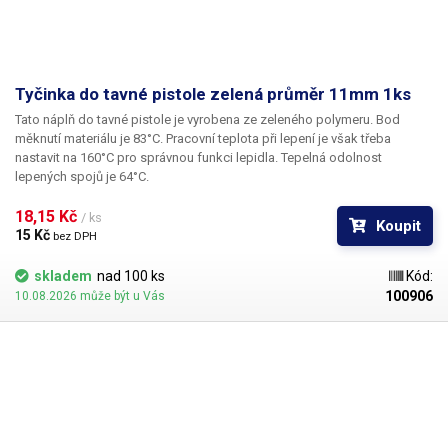
Tyčinka do tavné pistole zelená průměr 11mm 1ks
Tato náplň do tavné pistole je vyrobena ze zeleného polymeru. Bod
měknutí materiálu je 83°C. Pracovní teplota při lepení je však třeba
nastavit na 160°C pro správnou funkci lepidla. Tepelná odolnost
lepených spojů je 64°C.
18,15 Kč 
/ ks
Koupit
15 Kč 
bez DPH
skladem
nad 100 ks
Kód:
100906
10.08.2026 může být u Vás