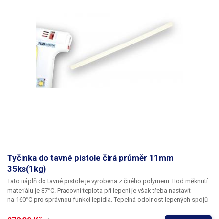
Tyčinka do tavné pistole čirá průměr 11mm
35ks(1kg)
Tato náplň do tavné pistole je vyrobena z čirého polymeru. Bod měknutí
materiálu je 87°C. Pracovní teplota při lepení je však třeba nastavit
na 160°C pro správnou funkci lepidla. Tepelná odolnost lepených spojů
je 65°C.