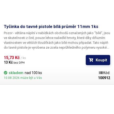
Tyčinka do tavné pistole bílá průměr 11mm 1ks
Pozor
- většina náplní v nabídkách obchodů označených jako "bílé", jsou
ve skutečnosti z čiré, pouze lehce našedlé hmoty, které díky difuzním
vlastnostem ve větších tloušťkách jako bílé mohou připadat.
Tato náplň
do tavné pistole je vyrobena ze zcela neprůhledného polymeru vysoké
bělosti.
Bod měknutí materiálu je 88°C.
15,73 Kč 
/ ks
Koupit
13 Kč 
bez DPH
skladem
nad 100 ks
Kód:
100912
10.08.2026 může být u Vás