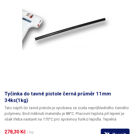
Tyčinka do tavné pistole černá průměr 11mm
34ks(1kg)
Tato náplň do tavné pistole je vyrobena ze zcela neprůhledného černého
polymeru. Bod měknutí materiálu je 88°C. Pracovní teplota při lepení je
však třeba nastavit na 170°C pro správnou funkci lepidla. Tepelná
odolnost lepených spojů je 65°C.
278,30 Kč 
/ kg