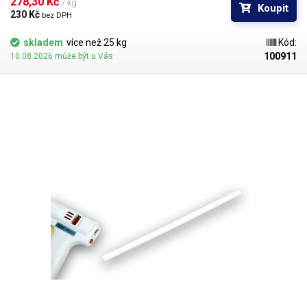
278,30 Kč 
/ kg
Koupit
230 Kč 
bez DPH
skladem
více než 25 kg
Kód:
100911
10.08.2026 může být u Vás