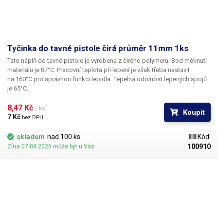
Tyčinka do tavné pistole čirá průměr 11mm 1ks
Tato náplň do tavné pistole je vyrobena z čirého polymeru. Bod měknutí
materiálu je 87°C. Pracovní teplota při lepení je však třeba nastavit
na 160°C pro správnou funkci lepidla. Tepelná odolnost lepených spojů
je 65°C.
8,47 Kč 
/ ks
Koupit
7 Kč 
bez DPH
skladem
nad 100 ks
Kód:
100910
Zítra 07.08.2026 může být u Vás