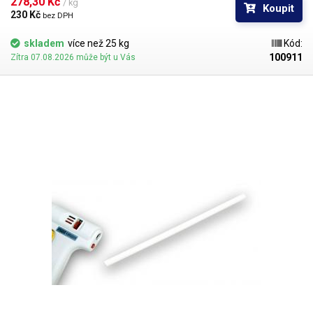
278,30 Kč 
/ kg
Koupit
230 Kč 
bez DPH
skladem
více než 25 kg
Kód:
100911
Zítra 07.08.2026 může být u Vás