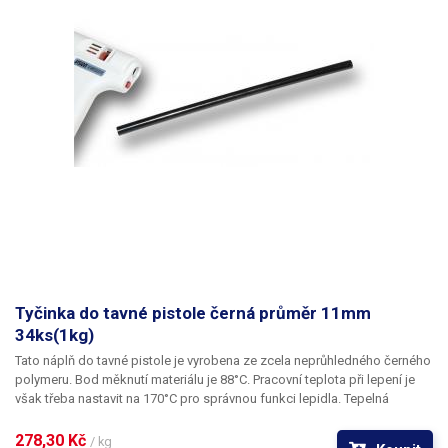
Tyčinka do tavné pistole černá průměr 11mm
34ks(1kg)
Tato náplň do tavné pistole je vyrobena ze zcela neprůhledného černého
polymeru. Bod měknutí materiálu je 88°C. Pracovní teplota při lepení je
však třeba nastavit na 170°C pro správnou funkci lepidla. Tepelná
odolnost lepených spojů je 65°C.
278,30 Kč 
/ kg