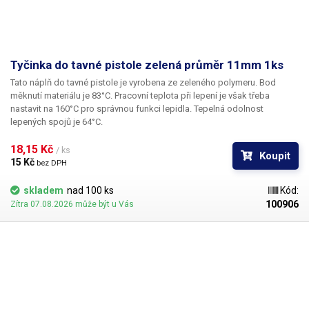
Tyčinka do tavné pistole zelená průměr 11mm 1ks
Tato náplň do tavné pistole je vyrobena ze zeleného polymeru. Bod
měknutí materiálu je 83°C. Pracovní teplota při lepení je však třeba
nastavit na 160°C pro správnou funkci lepidla. Tepelná odolnost
lepených spojů je 64°C.
18,15 Kč 
/ ks
Koupit
15 Kč 
bez DPH
skladem
nad 100 ks
Kód:
100906
Zítra 07.08.2026 může být u Vás