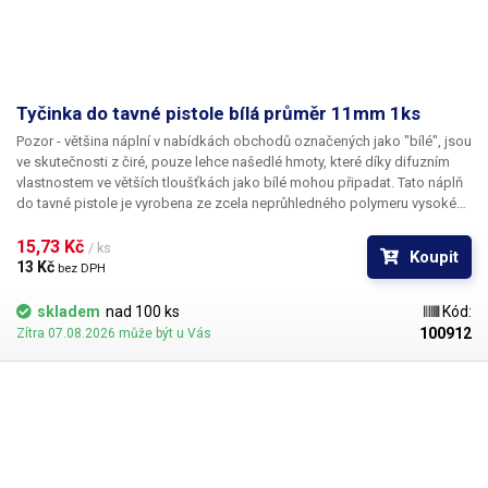
Tyčinka do tavné pistole bílá průměr 11mm 1ks
Pozor
- většina náplní v nabídkách obchodů označených jako "bílé", jsou
ve skutečnosti z čiré, pouze lehce našedlé hmoty, které díky difuzním
vlastnostem ve větších tloušťkách jako bílé mohou připadat.
Tato náplň
do tavné pistole je vyrobena ze zcela neprůhledného polymeru vysoké
bělosti.
Bod měknutí materiálu je 88°C.
15,73 Kč 
/ ks
Koupit
13 Kč 
bez DPH
skladem
nad 100 ks
Kód:
100912
Zítra 07.08.2026 může být u Vás