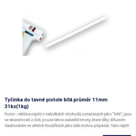
Tyčinka do tavné pistole bílá průměr 11mm
31ks(1kg)
Pozor -
většina náplní v nabídkách obchodů označených jako "bílé", jsou
ve skutečnosti z čiré, pouze lehce našedlé hmoty, které díky difuzním
vlastnostem ve větších tloušťkách jako bílé mohou připadat.
Tato náplň
do tavné pistole je vyrobena ze zcela neprůhledného polymeru vysoké