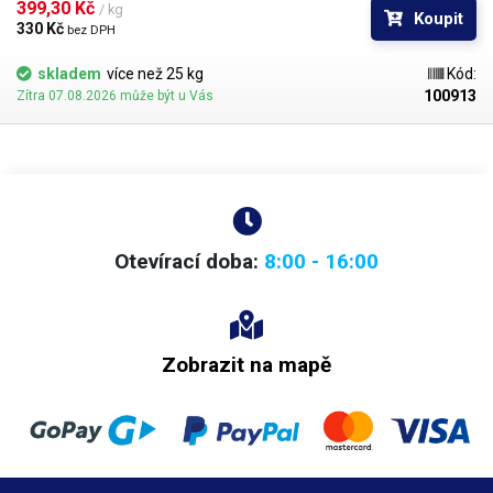
bělosti
. Bod měknutí materiálu je 88°C.
399,30 Kč 
/ kg
Koupit
330 Kč 
bez DPH
skladem
více než 25 kg
Kód:
100913
Zítra 07.08.2026 může být u Vás
Otevírací doba:
8:00 - 16:00
Zobrazit na mapě