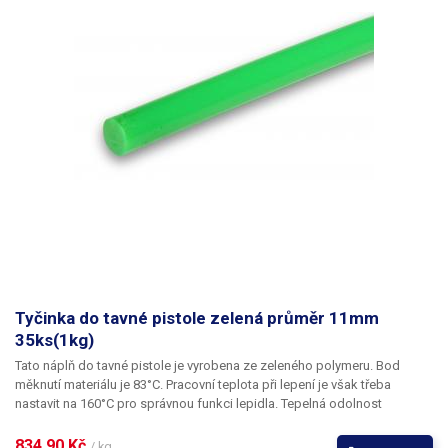
Tyčinka do tavné pistole zelená průměr 11mm
35ks(1kg)
Tato náplň do tavné pistole je vyrobena ze zeleného polymeru. Bod
měknutí materiálu je 83°C. Pracovní teplota při lepení je však třeba
nastavit na 160°C pro správnou funkci lepidla. Tepelná odolnost
lepených spojů je 64°C.
834,90 Kč 
/ kg