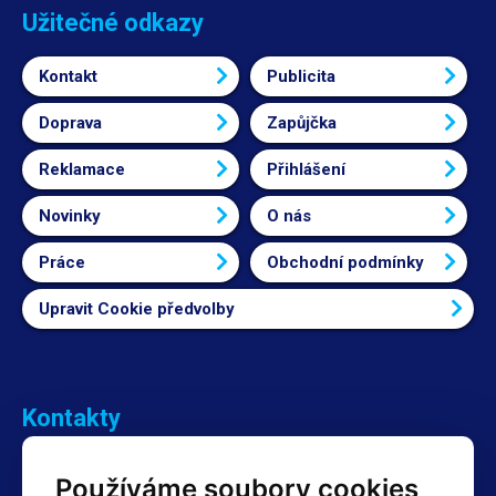
Užitečné odkazy
Kontakt
Publicita
Doprava
Zapůjčka
Reklamace
Přihlášení
Novinky
O nás
Práce
Obchodní podmínky
Upravit Cookie předvolby
Kontakty
Obchodní oddělení Reklamace
Používáme soubory cookies
+420 603 357 606 +420 605 234 204