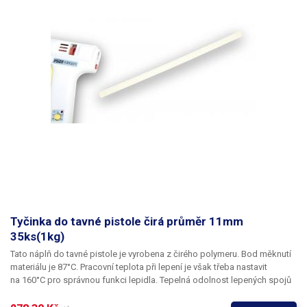
Tyčinka do tavné pistole čirá průměr 11mm
35ks(1kg)
Tato náplň do tavné pistole je vyrobena z čirého polymeru. Bod měknutí
materiálu je 87°C. Pracovní teplota při lepení je však třeba nastavit
na 160°C pro správnou funkci lepidla. Tepelná odolnost lepených spojů
je 65°C.