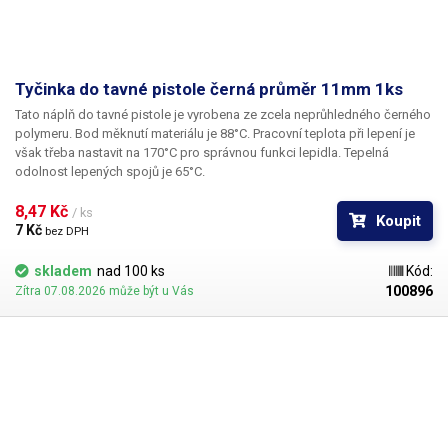
Tyčinka do tavné pistole černá průměr 11mm 1ks
Tato náplň do tavné pistole je vyrobena ze zcela neprůhledného černého
polymeru. Bod měknutí materiálu je 88°C. Pracovní teplota při lepení je
však třeba nastavit na 170°C pro správnou funkci lepidla. Tepelná
odolnost lepených spojů je 65°C.
8,47 Kč 
/ ks
Koupit
7 Kč 
bez DPH
skladem
nad 100 ks
Kód:
100896
Zítra 07.08.2026 může být u Vás