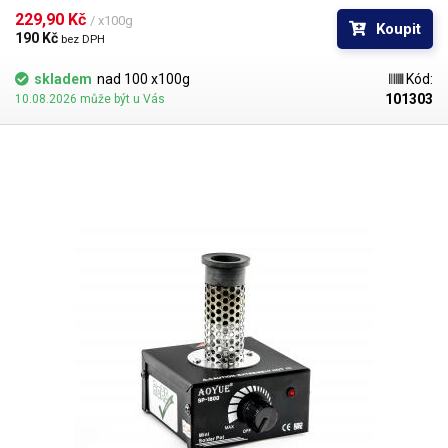
představuje léty prověřenou pájku s obecně nejlepšími fyzikálními
229,90 Kč 
/ x100g
Koupit
parametry pro letování v oblasti elektrotechniky.
190 Kč 
bez DPH
skladem
nad 100 x100g
Kód:
101303
10.08.2026 může být u Vás