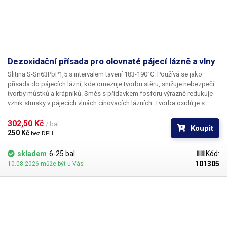
Dezoxidační přísada pro olovnaté pájecí lázně a vlny
Slitina S-Sn63PbP1,5 s intervalem tavení 183-190°C. Používá se jako
přísada do pájecích lázní, kde omezuje tvorbu stěru, snižuje nebezpečí
tvorby můstků a krápníků. Směs s přídavkem fosforu výrazně redukuje
vznik strusky v pájecích vlnách cínovacích lázních. Tvorba oxidů je s
dezoxidační přísadou omezena zhruba na polovinu, což znamená
poloviční odpad pájecí slitiny při stírání zoxidované vrstvy z povrchu a
302,50 Kč 
/ bal
Koupit
dlouhodobě čistou hladinu taveniny. Dodává se ve tvaru pelet o
250 Kč 
bez DPH
hmotnosti cca 5 g.
skladem
6-25 bal
Kód:
101305
10.08.2026 může být u Vás