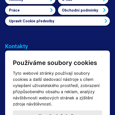
Práce
Obchodní podmínky
Upravit Cookie předvolby
Kontakty
Obchodní oddělení Reklamace
Používáme soubory cookies
+420 603 357 606 +420 605 234 204
info@hotair.cz
Tyto webové stránky používají soubory
Fakturační a expediční oddělení
cookies a další sledovací nástroje s cílem
+420 605 259 759
vylepšení uživatelského prostředí, zobrazení
(Po–Pá: 7:30 – 15:00)
přizpůsobeného obsahu a reklam, analýzy
Technické oddělení
návštěvnosti webových stránek a zjištění
+420 603 355 085
(Po–Pá: 8:00 – 16:00)
zdroje návštěvnosti.
servis@hotair.cz
Výdej zboží (Ostrava): Po-Pá: 8:00 - 16:00