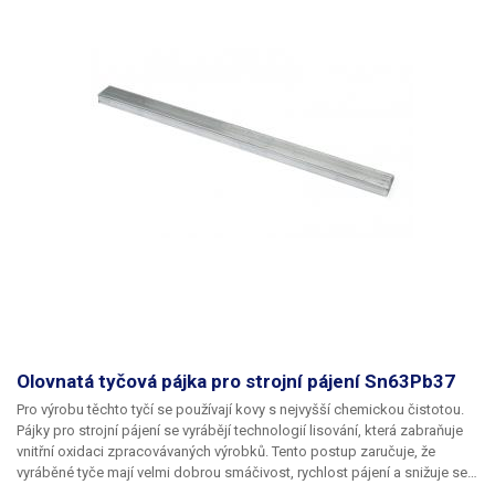
Olovnatá tyčová pájka pro strojní pájení Sn63Pb37
Pro výrobu těchto tyčí se používají kovy s nejvyšší chemickou čistotou.
Pájky pro strojní pájení se vyrábějí technologií lisování, která zabraňuje
vnitřní oxidaci zpracovávaných výrobků. Tento postup zaručuje, že
vyráběné tyče mají velmi dobrou smáčivost, rychlost pájení a snižuje se
spotřeba pájky. Klasická olovnatá eutektická slitina olova a cínu