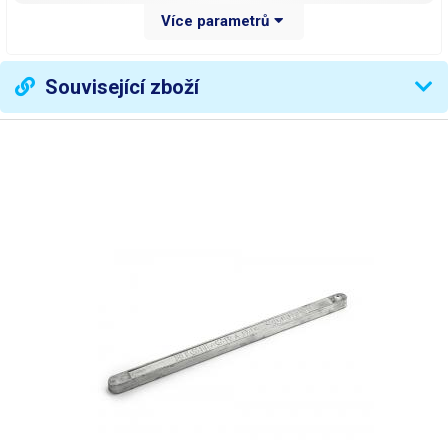
Více parametrů
Rozměr vany
průměr 36 mm
Hloubka vany
29 mm
Související zboží
Náplň olovnatá Sn63Pb37
250 g
Stabilizace teploty
měřením výstupní teploty
analogové
Ovládání teploty
(potenciometrem)
Ukazatel teploty
ne
Rozsah regulace teploty
200 - 450 °C
Napájecí napětí
230V/50Hz
Váha balení [kg]:
0.5 kg