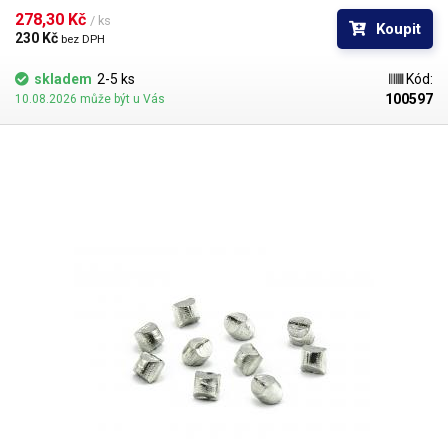
278,30 Kč 
/ ks
Koupit
230 Kč 
bez DPH
skladem
2-5 ks
Kód:
100597
10.08.2026 může být u Vás