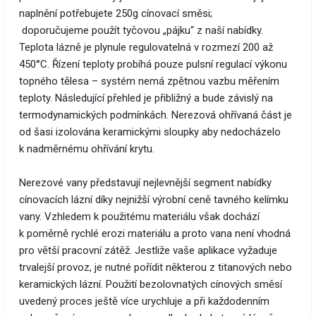
naplnění potřebujete 250g cínovací směsi;
doporučujeme použít tyčovou „pájku“ z naší nabídky.
Teplota lázně je plynule regulovatelná v rozmezí 200 až
450°C. Řízení teploty probíhá pouze pulsní regulací výkonu
topného tělesa – systém nemá zpětnou vazbu měřením
teploty. Následující přehled je přibližný a bude závislý na
termodynamických podmínkách. Nerezová ohřívaná část je
od šasi izolována keramickými sloupky aby nedocházelo
k nadměrnému ohřívání krytu.
Nerezové vany představují nejlevnější segment nabídky
cínovacích lázní díky nejnižší výrobní ceně tavného kelímku
vany. Vzhledem k použitému materiálu však dochází
k poměrně rychlé erozi materiálu a proto vana není vhodná
pro větší pracovní zátěž. Jestliže vaše aplikace vyžaduje
trvalejší provoz, je nutné pořídit některou z titanových nebo
keramických lázní. Použití bezolovnatých cínových směsí
uvedený proces ještě více urychluje a při každodenním