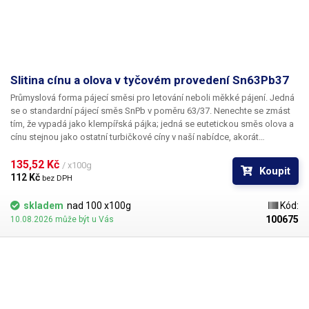
Slitina cínu a olova v tyčovém provedení Sn63Pb37
Průmyslová forma pájecí směsi pro letování neboli měkké pájení. Jedná
se o standardní pájecí směs SnPb v poměru 63/37. Nenechte se zmást
tím, že vypadá jako klempířská pájka; jedná se eutetickou směs olova a
cínu stejnou jako ostatní turbičkové cíny v naší nabídce, akorát
pochopitelně neobsahuje tavidlo. Ideální bude všude tam, kde je
potřeba větší množství cínu – například pro naplnění cínové lázně.
135,52 Kč 
/ x100g
Koupit
112 Kč 
bez DPH
skladem
nad 100 x100g
Kód:
100675
10.08.2026 může být u Vás