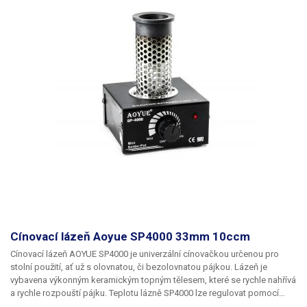
systém nemá zpětnou vazbu měřením teploty. Následující přehled je
přibližný a bude závislý na termodynamických podmínkách. K naplnění
cínové lázně potřebujete 40 - 45g cínu (bezolovnatý - olovnatý).
Doporučujeme tedy také nákup tyčového cínu z naší nabídky.
Cínovací lázeň Aoyue SP4000 33mm 10ccm
Cínovací lázeň AOYUE SP4000
je univerzální cínovačkou určenou pro
stolní použití, ať už s olovnatou, či bezolovnatou pájkou. Lázeň je
vybavena výkonným keramickým topným tělesem, které se rychle nahřívá
a rychle rozpouští pájku. Teplotu lázně SP4000 lze regulovat pomocí
otočného potencimetru od
100 do 450 °C
. Cínová vana SP4000 je oproti