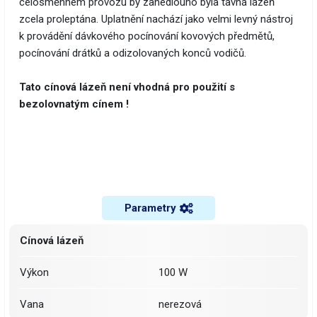
celosměnném provozu by zanedlouho byla tavná lázeň
zcela proleptána. Uplatnění nachází jako velmi levný nástroj
k provádění dávkového pocínování kovových předmětů,
pocínování drátků a odizolovaných konců vodičů.
Tato cínová lázeň není vhodná pro použití s
bezolovnatým cínem !
Parametry
Cínová lázeň
Výkon
100 W
Vana
nerezová