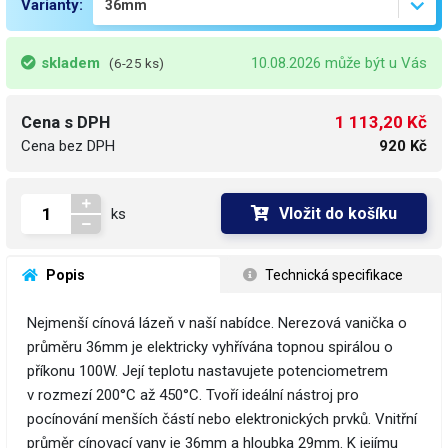
Varianty:
skladem
10.08.2026 může být u Vás
(6-25 ks)
1 113,20 Kč
Cena s DPH
Cena bez DPH
920 Kč
Vložit do košíku
ks
 Popis
 Technická specifikace
Nejmenší cínová lázeň v naší nabídce. Nerezová vanička o
průměru 36mm je elektricky vyhřívána topnou spirálou o
příkonu 100W. Její teplotu nastavujete potenciometrem
v rozmezí 200°C až 450°C. Tvoří ideální nástroj pro
pocínování menších částí nebo elektronických prvků. Vnitřní
průměr cínovací vany je 36mm a hloubka 29mm. K jejímu