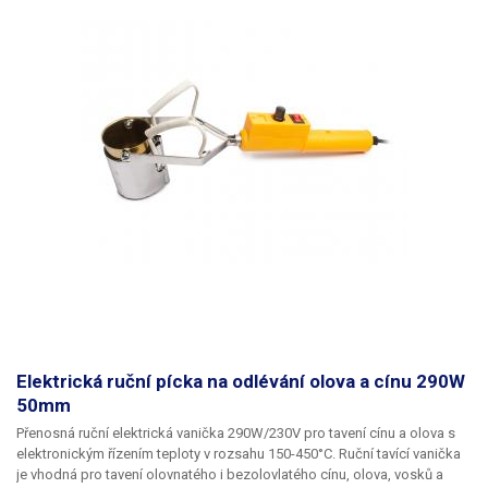
kontrolkou. Vanička je po celou dobu zapnutí nahřívána na vámi
nastavenou teplotu. Rukojeť dobře pasuje do ruky, je opatřena
vroubkováním, aby při delší práci neklouzala z rukou, tělo rukojeti je
vyrobeno z odolného plastu, který je dobře odizolován od topného
elementu, aby nedocházelo k nadměrnému ohřívaní rukojeti. Zařízení je
napájeno přímo ze sítě 230V/50hz dvoužilovým napájecím kabelem o
délce 1,2m.
Balení:
ruční elektrická vanička na tavení olova / cínu 345W
55mm
Elektrická ruční pícka na odlévání olova a cínu 290W
50mm
Přenosná ruční elektrická vanička 290W/230V pro tavení cínu a olova s
elektronickým řízením teploty v rozsahu 150-450°C.
Ruční tavící vanička
je vhodná
pro tavení olovnatého i bezolovlatého cínu, olova, vosků a