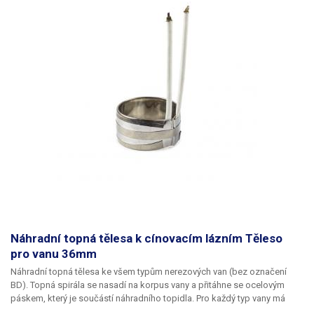
Náhradní topná tělesa k cínovacím lázním Těleso
pro vanu 36mm
Náhradní topná tělesa ke všem typům nerezových van (bez označení
BD). Topná spirála se nasadí na korpus vany a přitáhne se ocelovým
páskem, který je součástí náhradního topidla. Pro každý typ vany má
samozřejmě topná spirála jiný rozměr dle poloměru vany.