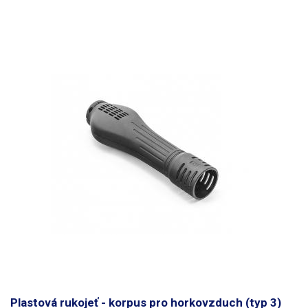
Předehřev
ne
Laboratorní zdroj
ne
Hmotnost stanice [kg]
2.8 kg
Hmotnost ruční části [g]
190 g
Napájecí napětí
230V/50Hz
Rozměry (šířka - výška -
195-140-250 mm
hloubka) [mm]
Mikropájka
Výkon
75 W
Ovládání teploty
digitální (tlačítky)
Ukazatel teploty
digitální (displej)
Plastová rukojeť - korpus pro horkovzduch (typ 3)