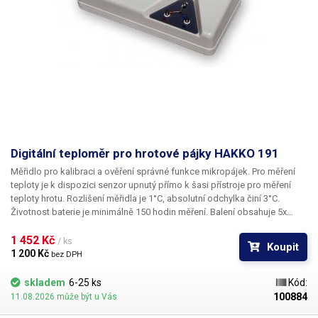
(regulovatelný)
analogový
Ovládání průtoku vzduchu
(potenciometrem)
Ukazatel průtoku vzduchu
digitální (displej)
Funkce prodloužení
životnosti spirály horkého
ne
vzduchu
Digitální teploměr pro hrotové pájky HAKKO 191
Měřidlo pro kalibraci a ověření správné funkce mikropájek. Pro měření
Mikropájka
ano
teploty je k dispozici senzor upnutý přímo k šasi přístroje pro měření
teploty hrotu. Rozlišení měřidla je 1°C, absolutní odchylka činí 3°C.
Desolder
ne
Životnost baterie je minimálně 150 hodin měření. Balení obsahuje 5x
teplotní čidlo; pokud bude přístroj indikovat přepálení senzoru,
jednoduše jej vyměňte. Další čidla je samozřejmě možno dokoupit.
1 452 Kč 
/ ks
Odsávání zplodin od hrotu
Koupit
ne
1 200 Kč 
bez DPH
mikropájky
skladem
6-25 ks
Kód:
Vakuová pinzeta
ne
100884
11.08.2026 může být u Vás