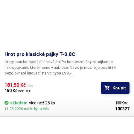
Hrot pro klasické pájky T-0.8C
Hroty jsou kompatibilní se všemi Pb horkovzdušnými pájkami a
mikropájkami, které máme v nabídce. Navíc je možné je použít i v
bezolovnaté letovací stanici typu LS951.
181,50 Kč 
/ ks
Koupit
150 Kč 
bez DPH
skladem
více než 25 ks
Kód:
100327
11.08.2026 může být u Vás