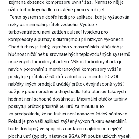
zejména absence kompresoru uvnitř šasi. Namísto něj je
užito turbodmychadlo umístěné přímo v rukojeti.
Tento systém se dobře hodí pro aplikace, kde je vyžadován
nízký až minimální průtok vzduchu. Výstup z
turboventilátoru není zatížen pulzací typickou pro
kompresory a pumpy s diafragmou při nízkých výkonech.
Chod turbíny je tichý, zejména v maximálních otáčkách je
hlučnost nižší než u srovnatelných teplovzdušných systémů
osazených turbodmychadlem. Výkon turbodmychadla je
navíc v porovnání s membránovými kompresory vyšší a
poskytuje průtok až 60 litrů vzduchu za minutu. POZOR -
nabídky jiných prodejců uvádějí průtok dvojnásobně vyšší,
což je v praxi nereálné a dmychadlo této stanice takových
hodnot není schopné dosáhnout. Maximální otáčky turbíny
poskytují průtok přibližně 60 litrů za minutu a to
za předpokladu, že na trubici není nasazen žádný nástavec.
Pokud je pro vaši aplikaci zvýšený výkon fukaru esenciální,
bude dostupný ve spojení s nástavci majícími co největší
plochu ústí (typicky nástavce BGA). Při použití úzkých trysek