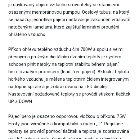
je dávkovaný objem vzduchu srovnatelný se stanicemi
osazenými membránovou pumpou. Ocelový tubus, na který
se nasazují jednotlivé pájecí nástavce je zakončen vrtulovitě
natočenými lamelami, které zajišťují laminární proudění
ohřátého vzduchu.
Příkon ohřevu teplého vzduchu činí 700W a spolu s velmi
přesným a pružným digitálním řízením teploty je systém
schopen plnit nároky na teplotní stabilitu během pájení
bezolovnatým procesem (lead-free pájení). Aktuální teplota
horkého vzduchu je měřena teplotním čidlem integrovaným
na topné spirále a je zobrazována na LED displeji.
Nastavování požadované teploty se provádí stiskem tlačítek
UP a DOWN.
Pájecí pero je osazeno odporovou vložkou o příkonu 75W.
Hroty jsou výměnné a kompatibilní s řadou „T“. Regulace
teploty se provádí pomocí tlačítek a teplota je zobrazována
na LED zobrazovači. Zapnutí pájky je zcela nezávislé na