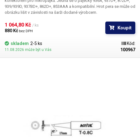
konektorem pro mikropájku. Jedná se o páječky 936A, 937D+, 872D+,
939/939D, 937BD+, 862D+, 853AAA a kompatibilní. Hrot pera se může od
obrázku lišit v závislosti na šarži dodané výrobcem.
1 064,80 Kč 
/ ks
Koupit
880 Kč 
bez DPH
skladem
2-5 ks
Kód:
100967
11.08.2026 může být u Vás