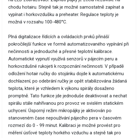
chodu hotairu. Stejně tak je možné samostatně zapínat a
vypínat i horkovzdušku a preheater. Regulace teploty je
možná v rozsahu 100-480°C.
Plná digitalizace řídících a ovládacích prvků přináší
pokročilejší funkce ve formě automatizovaného vypínání při
nečinnosti a jednoduché a přesné teplotní kalibrace.
Automatické vypnutí využívá senzorů v pájecím peru a
horkovzdušné rukojeti k rozpoznání nečinnosti. V případě
odložení hotair ručky do stojánku dojde k automatickému
dochlazení; po odebrání ručky je opět stabilizována žádaná
teplota, které je vzhledem k výkonu spirály dosaženo
promptně. Tato funkce jde jednoduše deaktivovat a nechat
spirálu stále nahřívanou pro provoz ve svislém statickém
uchycení. Úsporný režim mikropájky je aktivován po
stanoveném čase nepoužívání pájecího pera v časovém
rozmezí do 0 - 99 minut. Kalibraci je možné provést pro
měření úsťové teploty horkého vzduchu a stejně tak pro