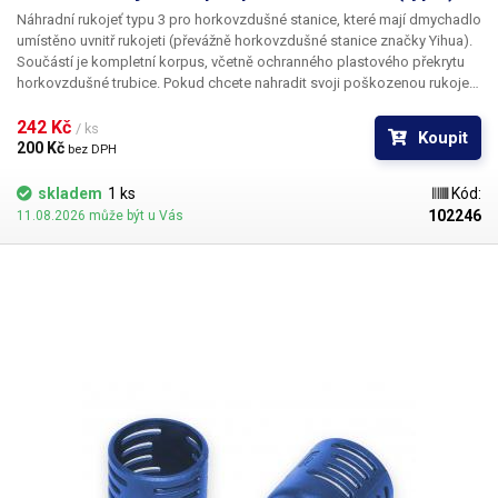
Náhradní rukojeť typu 3 pro horkovzdušné stanice
, které mají dmychadlo
Rozsah regulace teploty
200 - 480 °C
umístěno uvnitř rukojeti (převážně horkovzdušné stanice značky Yihua).
Součástí je kompletní korpus, včetně ochranného plastového překrytu
horkovzdušné trubice. Pokud chcete nahradit svoji poškozenou rukojeť
Funkce prodloužení
ano
(prasklou či opálenou), nejprve ji dobře porovnejte s fotografií.
životnosti hrotu
Vyrobeno z tvrzeného plastu. Kovový tubus ani vnitřní elektronika není
242 Kč 
/ ks
Koupit
součástí.
200 Kč 
bez DPH
Odpor hrotu proti zemnění
< 2 Ω
skladem
1 ks
Kód:
Potenciál hrotu proti
102246
11.08.2026 může být u Vás
< 2 mV
zemnění
Pracovní napětí pro ohřev
36 V
hrotu
Výměnné hroty (typ)
klasické řada 900-T
Typ pájecího pera
YIHUA 907F
Váha balení [kg]:
3.8 kg