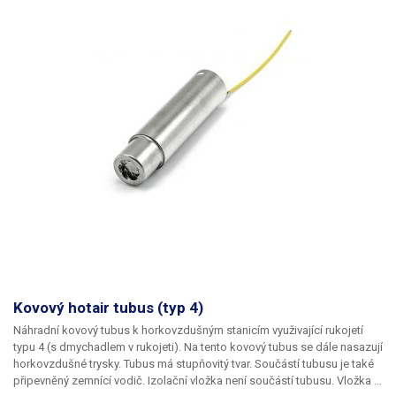
Kovový hotair tubus (typ 4)
Náhradní kovový tubus k horkovzdušným stanicím využivající rukojetí
typu 4 (s dmychadlem v rukojeti). Na tento kovový tubus se dále nasazují
horkovzdušné trysky. Tubus má stupňovitý tvar. Součástí tubusu je také
připevněný zemnící vodič. Izolační vložka není součástí tubusu. Vložka je