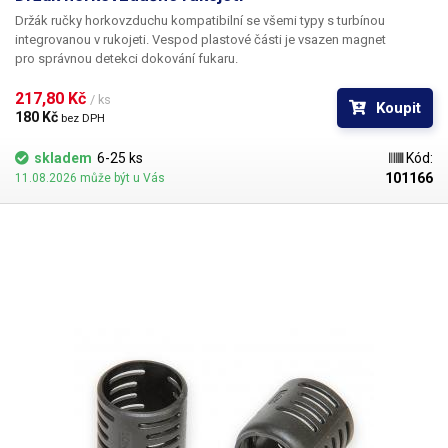
Držák ručky horkovzduchu kompatibilní se všemi typy s turbínou
integrovanou v rukojeti. Vespod plastové části je vsazen magnet
pro správnou detekci dokování fukaru.
217,80 Kč 
/ ks
Koupit
180 Kč 
bez DPH
skladem
6-25 ks
Kód:
101166
11.08.2026 může být u Vás