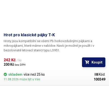
Hrot pro klasické pájky T-K
Hroty jsou kompatibilní se všemi Pb horkovzdušnými pájkami a
mikropájkami, které máme v nabídce. Navíc je možné je použít i v
bezolovnaté letovací stanici typu LS951.
242 Kč 
/ ks
Koupit
200 Kč 
bez DPH
skladem
více než 25 ks
Kód:
100349
11.08.2026 může být u Vás