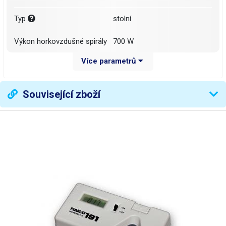
Typ
stolní
Výkon horkovzdušné spirály
700 W
Více parametrů
Ovládání teploty vzduchu
digitální (tlačítky)
Ukazatel teploty horkého
Související zboží
digitální (displej)
vzduchu
Rozsah regulace teploty
100 - 480 °C
horkého vzduchu
Stabilizace teploty
měřením výstupní teploty
Typ generátoru foukaného
turbína
vzduchu
Průtok vzduchu
7 - 60 l/min