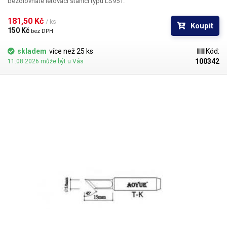
bezolovnaté letovací stanici typu LS951.
181,50 Kč 
/ ks
Koupit
150 Kč 
bez DPH
skladem
více než 25 ks
Kód:
100342
11.08.2026 může být u Vás