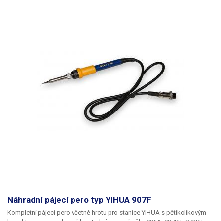
Náhradní pájecí pero typ YIHUA 907F
Kompletní pájecí pero včetně hrotu pro stanice YIHUA s pětikolíkovým