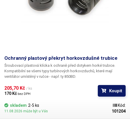
Ochranný plastový překryt horkovzdušné trubice
Šroubovací plastová klícka k ochraně před dotykem horké trubice.
Kompatibilní se všemi typy turbínových horkovzduchů, které mají
ventilátor umístěný v ručce - např. ty 850BD.
205,70 Kč 
/ ks
Koupit
170 Kč 
bez DPH
skladem
2-5 ks
Kód:
101204
11.08.2026 může být u Vás