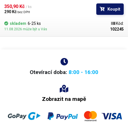
součástí náhradního topného tělesa.
350,90 Kč 
/ ks
Koupit
290 Kč 
bez DPH
skladem
6-25 ks
Kód:
102245
11.08.2026 může být u Vás
Otevírací doba:
8:00 - 16:00
Zobrazit na mapě