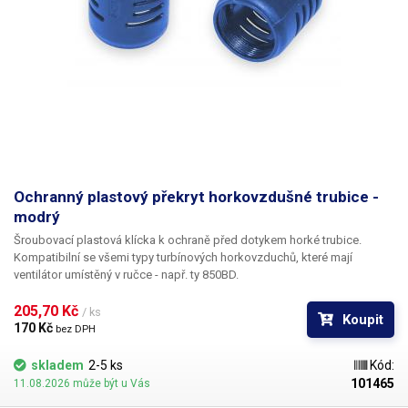
Ochranný plastový překryt horkovzdušné trubice -
modrý
Šroubovací plastová klícka k ochraně před dotykem horké trubice.
Kompatibilní se všemi typy turbínových horkovzduchů, které mají
ventilátor umístěný v ručce - např. ty 850BD.
205,70 Kč 
/ ks
Koupit
170 Kč 
bez DPH
skladem
2-5 ks
Kód:
101465
11.08.2026 může být u Vás