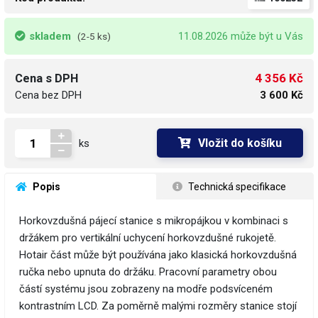
skladem
11.08.2026 může být u Vás
(2-5 ks)
4 356 Kč
Cena s DPH
Cena bez DPH
3 600 Kč
Vložit do košíku
ks
 Popis
 Technická specifikace
Horkovzdušná pájecí stanice s mikropájkou v kombinaci s
držákem pro vertikální uchycení horkovzdušné rukojetě.
Hotair část může být používána jako klasická horkovzdušná
ručka nebo upnuta do držáku. Pracovní parametry obou
částí systému jsou zobrazeny na modře podsvíceném
kontrastním LCD. Za poměrně malými rozměry stanice stojí