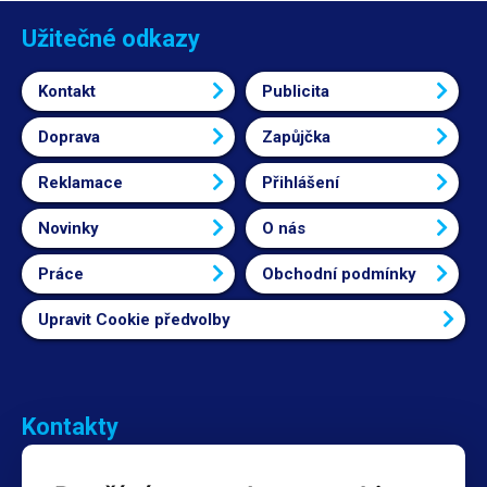
Užitečné odkazy
Kontakt
Publicita
Doprava
Zapůjčka
Reklamace
Přihlášení
Novinky
O nás
Práce
Obchodní podmínky
Upravit Cookie předvolby
Kontakty
Obchodní oddělení Reklamace