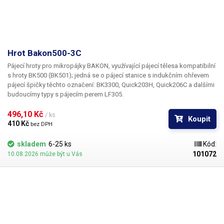
Hrot Bakon500-3C
Pájecí hroty pro mikropájky BAKON, využívající pájecí tělesa kompatibilní
s hroty BK500 (BK501); jedná se o pájecí stanice s indukčním ohřevem
pájecí špičky těchto označení: BK3300, Quick203H, Quick206C a dalšími
budoucímy typy s pájecím perem LF305.
496,10 Kč 
/ ks
Koupit
410 Kč 
bez DPH
skladem
6-25 ks
Kód:
101072
10.08.2026 může být u Vás