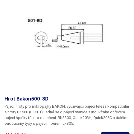
Hrot Bakon500-8D
Pájecí hroty pro mikropájky BAKON, využívající pájecí tělesa kompatibilní
s hroty BK500 (BK501); jedná se o pájecí stanice s indukčním ohřevem
pájecí špičky těchto označení: BK3300, Quick203H, Quick206C a dalšími
budoucímy typy s pájecím perem LF305.