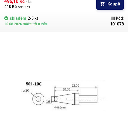
496,10 Kč 
/ ks
Koupit
410 Kč 
bez DPH
skladem
2-5 ks
Kód:
101078
10.08.2026 může být u Vás