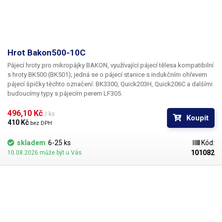
Hrot Bakon500-10C
Pájecí hroty pro mikropájky BAKON, využívající pájecí tělesa kompatibilní
s hroty BK500 (BK501); jedná se o pájecí stanice s indukčním ohřevem
pájecí špičky těchto označení: BK3300, Quick203H, Quick206C a dalšími
budoucímy typy s pájecím perem LF305.
496,10 Kč 
/ ks
Koupit
410 Kč 
bez DPH
skladem
6-25 ks
Kód:
101082
10.08.2026 může být u Vás