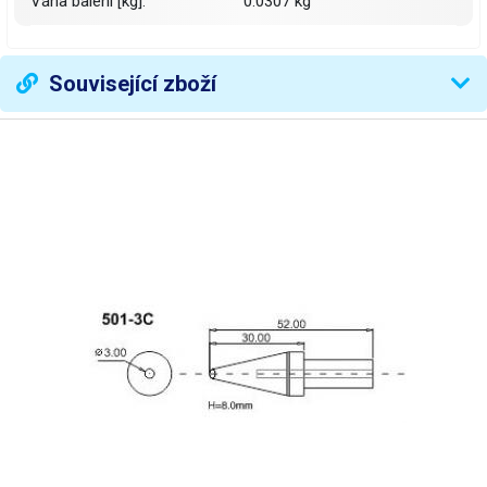
Váha balení [kg]:
0.0307 kg
Související zboží