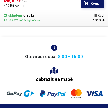
496,10 Kč 
/ ks
Koupit
410 Kč 
bez DPH
skladem
6-25 ks
Kód:
101084
10.08.2026 může být u Vás
Otevírací doba:
8:00 - 16:00
Zobrazit na mapě