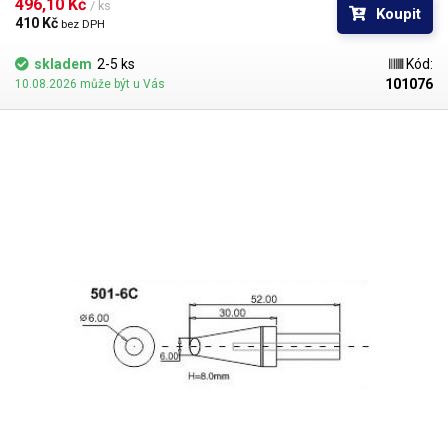
496,10 Kč 
/ ks
Koupit
410 Kč 
bez DPH
skladem
2-5 ks
Kód:
101076
10.08.2026 může být u Vás