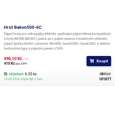
Hrot Bakon500-6C
Pájecí hroty pro mikropájky BAKON, využívající pájecí tělesa kompatibilní
s hroty BK500 (BK501); jedná se o pájecí stanice s indukčním ohřevem
pájecí špičky těchto označení: BK3300, Quick203H, Quick206C a dalšími
budoucímy typy s pájecím perem LF305.
496,10 Kč 
/ ks
Koupit
410 Kč 
bez DPH
skladem
6-25 ks
Kód:
101077
10.08.2026 může být u Vás