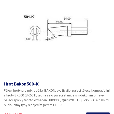
Hrot Bakon500-K
Pájecí hroty pro mikropájky BAKON, využívající pájecí tělesa kompatibilní
s hroty BK500 (BK501); jedná se o pájecí stanice s indukčním ohřevem
pájecí špičky těchto označení: BK3300, Quick203H, Quick206C a dalšími
budoucímy typy s pájecím perem LF305.