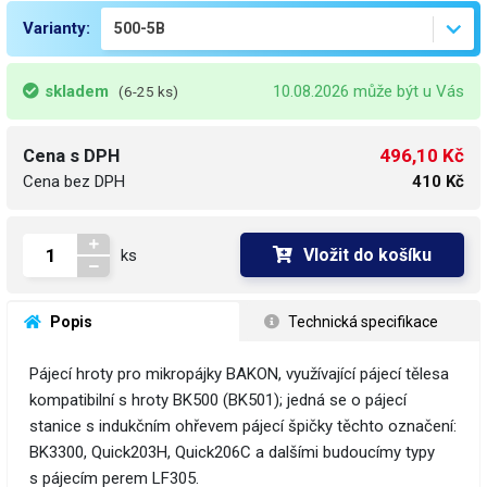
Varianty:
skladem
10.08.2026 může být u Vás
(6-25 ks)
496,10 Kč
Cena s DPH
Cena bez DPH
410 Kč
Vložit do košíku
ks
 Popis
 Technická specifikace
Pájecí hroty pro mikropájky BAKON, využívající pájecí tělesa
kompatibilní s hroty BK500 (BK501); jedná se o pájecí
stanice s indukčním ohřevem pájecí špičky těchto označení:
BK3300, Quick203H, Quick206C a dalšími budoucímy typy
s pájecím perem LF305.