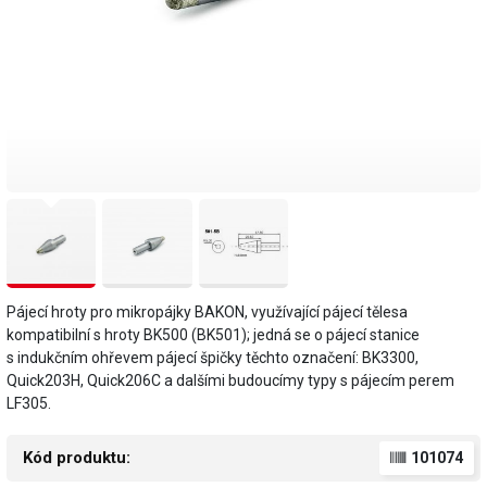
Pájecí hroty pro mikropájky BAKON, využívající pájecí tělesa
kompatibilní s hroty BK500 (BK501); jedná se o pájecí stanice
s indukčním ohřevem pájecí špičky těchto označení: BK3300,
Quick203H, Quick206C a dalšími budoucímy typy s pájecím perem
LF305.
Kód produktu:
101074