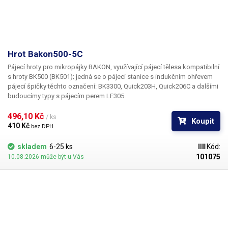
Hrot Bakon500-5C
Pájecí hroty pro mikropájky BAKON, využívající pájecí tělesa kompatibilní
s hroty BK500 (BK501); jedná se o pájecí stanice s indukčním ohřevem
pájecí špičky těchto označení: BK3300, Quick203H, Quick206C a dalšími
budoucímy typy s pájecím perem LF305.
496,10 Kč 
/ ks
Koupit
410 Kč 
bez DPH
skladem
6-25 ks
Kód:
101075
10.08.2026 může být u Vás