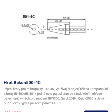
Hrot Bakon500-4C
Pájecí hroty pro mikropájky BAKON, využívající pájecí tělesa kompatibilní
s hroty BK500 (BK501); jedná se o pájecí stanice s indukčním ohřevem
pájecí špičky těchto označení: BK3300, Quick203H, Quick206C a dalšími
budoucímy typy s pájecím perem LF305.