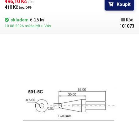
496,10 Kč 
/ ks
Koupit
410 Kč 
bez DPH
skladem
6-25 ks
Kód:
101073
10.08.2026 může být u Vás