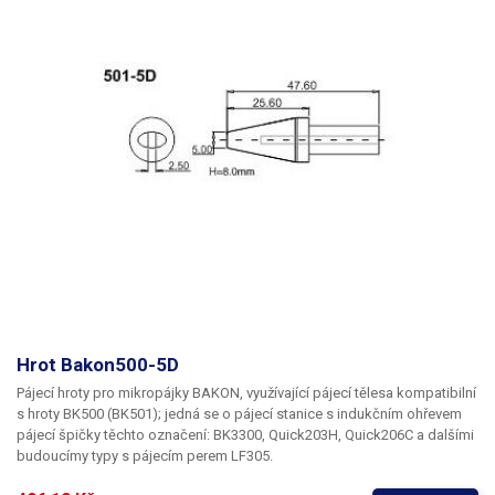
Hrot Bakon500-5D
Pájecí hroty pro mikropájky BAKON, využívající pájecí tělesa kompatibilní
s hroty BK500 (BK501); jedná se o pájecí stanice s indukčním ohřevem
pájecí špičky těchto označení: BK3300, Quick203H, Quick206C a dalšími
budoucímy typy s pájecím perem LF305.